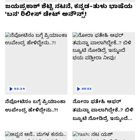
ಜಯಪ್ರಕಾಶ್ ಶೆಟ್ಟಿ ನಟನೆ, ಕನ್ನಡ-ತುಳು ಭಾಷೆಯ
'ಬನ' ರಿಲೀಸ್ ಡೇಟ್ ಅನೌನ್ಸ್!
02:24
05:53
ನೆಪೋಟಿಸಂ ಬಗ್ಗೆ ಪ್ರಿಯಾಂಕಾ
ನೋರಾ ಫತೇಹಿ ಆಫರ್​
ಉಪೇಂದ್ರ ಹೇಳಿದ್ದೇನು..?!
ತಮನ್ನಾ ಪಾಲಾಗಿದ್ದೇಕೆ..? ಬಿಳಿ
ಬ್ಯೂಟಿ ನೋಡಿದ್ರೆ ಇನ್ಮುಂದೆ
ಭಯ ಪಡ್ತೀರಾ ನೀವು!