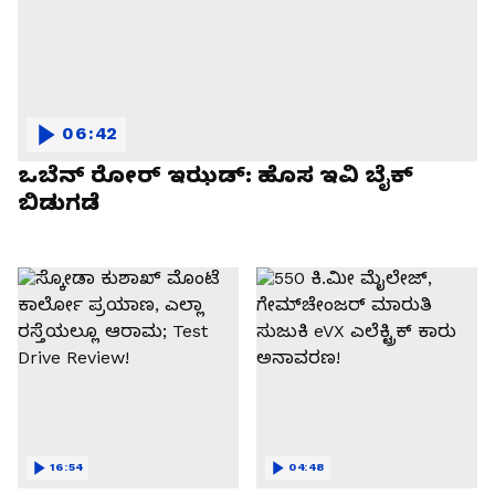
06:42
ಒಬೆನ್ ರೋರ್ ಇಝಡ್: ಹೊಸ ಇವಿ ಬೈಕ್
ಬಿಡುಗಡೆ
16:54
04:48