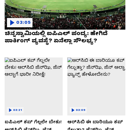
03:05
ಚಿನ್ನಸ್ವಾಮಿಯಲ್ಲಿ ಐಪಿಎಲ್‌ ಪಂದ್ಯ: ಹೇಗಿದೆ
ಪಾರ್ಕಿಂಗ್ ವ್ಯವಸ್ಥೆ? ಏನೆಲ್ಲಾ ಸೌಲಭ್ಯ?
03:21
03:09
ಐಪಿಎಲ್ ಕಪ್‌ ಗೆಲ್ಲಲೇ ಬೇಕು!
ಆರ್‌ಸಿಬಿ ಈ ಬಾರಿಯೂ ಕಪ್‌
ಆರ್‌ಸಿಬಿ ಜೆನ್‌ಝಿ, ಜೆನ್‌
ಗೆಲ್ಲುತ್ತಾ? ಜೆನ್‌ಝಿ, ಜೆನ್‌