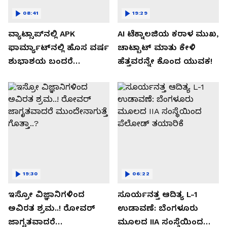
08:41
19:29
ವ್ಯಾಟ್ಸಾಪ್‌ನಲ್ಲಿ APK
AI ಟೆಕ್ನಾಲಜಿಯ ಕರಾಳ ಮುಖ,
ಫಾರ್ಮ್ಯಾಟ್‌ನಲ್ಲಿ ಹೊಸ ವರ್ಷ
ಚಾಟ್ಬಾಟ್ ಮಾತು ಕೇಳಿ
ಶುಭಾಶಯ ಬಂದರೆ
ಹೆತ್ತವರನ್ನೇ ಕೊಂದ ಯುವಕ!
ಡೌನ್ಲೋಡ್ ಮಾಡಬೇಡಿ!
19:30
06:22
ಇಸ್ರೋ ವಿಜ್ಞಾನಿಗಳಿಂದ
ಸೂರ್ಯನತ್ತ ಆದಿತ್ಯ L-1
ಅವಿರತ ಶ್ರಮ..! ರೋವರ್
ಉಡಾವಣೆ: ಬೆಂಗಳೂರು
ಜಾಗೃತವಾದರೆ
ಮೂಲದ IIA ಸಂಸ್ಥೆಯಿಂದ