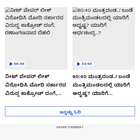
ಬಯಲಾಗಿದ್ದೇನು?
ಆಪರೇಷನ್ 2873 ಅಸಲಿ
ಸೀಕ್ರೆಟ್?
50:30
22:53
ನೀಟ್ ಪೇಪರ್ ಲೀಕ್
60:40 ಮಂತ್ರದಂಡ..! ಬಂಡೆ
ವಿರೋಧಿಸಿ ಮೋದಿ ಸರ್ಕಾರದ
ಮಂತ್ರಿಮಂಡಲದಲ್ಲಿ ಯಾರಿಗೆ
ವಿರುದ್ದ ಕಾಕ್ರೋಚ್ ದಂಗೆ,
ಅದೃಷ್ಟ? ಯಾರಿಗೆ
ರಣಾಂಗಣವಾದ ದೆಹಲಿ
ಅರ್ಧಚಂದ್ರ..?
ಇನ್ನಷ್ಟು ಓದಿ