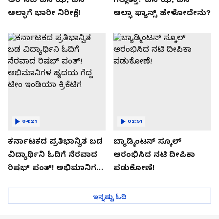
ಆಲ್ಫಾಗೆ ಭಾರೀ ನಿರೀಕ್ಷೆ!
ಆಲ್ಫಾ ಫ್ಯಾನ್ಸ್ ಹೇಳೋದೇನು?
04:21
02:51
ಕರ್ನಾಟಕದ ಪ್ರತಿಭಾನ್ವಿತ ಬಡ
ಬ್ಯಾಡ್ಮಿಂಟನ್ ಸ್ಕೂಲ್​
ವಿದ್ಯಾರ್ಥಿನಿ ಓದಿಗೆ ನೆರವಾದ
ಆರಂಭಿಸಿದ ನಟಿ ದೀಪಿಕಾ
ರಿಷಭ್ ಪಂತ್! ಅಭಿಮಾನಿಗಳ
ಪಡುಕೋಣೆ!
ಹೃದಯ ಗೆದ್ದ ಟೀಂ ಇಂಡಿಯಾ
ಕ್ರಿಕೆಟಿಗ
ಇನ್ನಷ್ಟು ಓದಿ