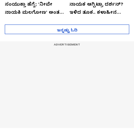
ಸಂಯುಕ್ತಾ ಹೆಗ್ಡೆ; 'ನೀವೇ
ನಾಯಕ ಆಗ್ಬಿಟ್ರಾ ದರ್ಶನ್?
ನಾಯಕಿ ಮಲಗೋಣ' ಅಂತ
ಇಳಿದ ತೂಕ.. ಕಳಾಹೀನ
ಕರಿತಾರೆ ಅಂದ್ರು!
ಮುಖ..!
ಇನ್ನಷ್ಟು ಓದಿ