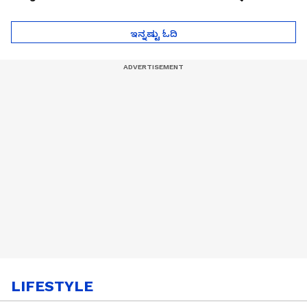
ಮುಂದೇನಾಗುತ್ತೆ ಗೊತ್ತಾ..?
ಪೆಲೋಡ್‌ ತಯಾರಿಕೆ
ಇನ್ನಷ್ಟು ಓದಿ
LIFESTYLE