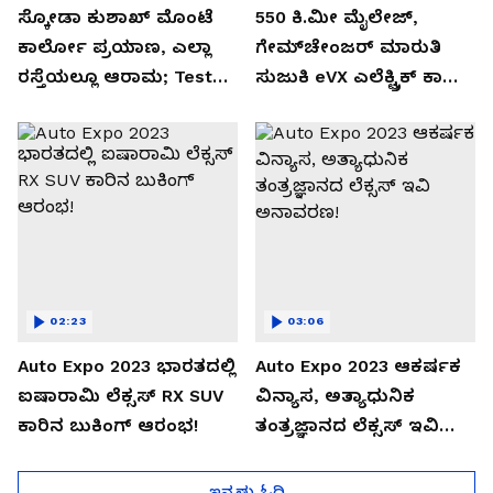
ಸ್ಕೋಡಾ ಕುಶಾಖ್ ಮೊಂಟೆ
550 ಕಿ.ಮೀ ಮೈಲೇಜ್,
ಕಾರ್ಲೋ ಪ್ರಯಾಣ, ಎಲ್ಲಾ
ಗೇಮ್‌ಚೇಂಜರ್ ಮಾರುತಿ
ರಸ್ತೆಯಲ್ಲೂ ಆರಾಮ; Test
ಸುಜುಕಿ eVX ಎಲೆಕ್ಟ್ರಿಕ್ ಕಾರು
Drive Review!
ಅನಾವರಣ!
02:23
03:06
Auto Expo 2023 ಭಾರತದಲ್ಲಿ
Auto Expo 2023 ಆಕರ್ಷಕ
ಐಷಾರಾಮಿ ಲೆಕ್ಸಸ್ RX SUV
ವಿನ್ಯಾಸ, ಅತ್ಯಾಧುನಿಕ
ಕಾರಿನ ಬುಕಿಂಗ್ ಆರಂಭ!
ತಂತ್ರಜ್ಞಾನದ ಲೆಕ್ಸಸ್ ಇವಿ
ಅನಾವರಣ!
ಇನ್ನಷ್ಟು ಓದಿ