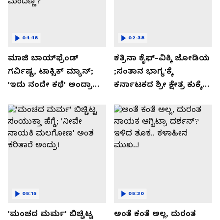
04:48
02:38
ಮಾಜಿ ಬಾಯ್‌ಫ್ರೆಂಡ್
ಕತ್ರಿನಾ ಕೈಫ್-ವಿಕ್ಕಿ ಜೋಡಿಯ
ಗರ್ವಿಷ್ಟ, ಟಾಕ್ಸಿಕ್ ಮ್ಯಾನ್;
;ಸಂತಾನ ಭಾಗ್ಯ'ಕ್ಕೆ
'ಇದು ನಂದೇ ಕಥೆ' ಅಂದ್ರಾ
ಕರ್ನಾಟಕದ ಶ್ರೀ ಕ್ಷೇತ್ರ ಕುಕ್ಕೆ
-ಗರ್ಲ್‌ಫ್ರೆಂಡ್- ರಶ್ಮಿಕಾ
ಸುಬ್ರಮಣ್ಯದ ನಂಟು!
ಮಂದಣ್ಣ?
05:15
05:30
'ಮಂಚದ ಮರ್ಮ' ಬಿಚ್ಚಿಟ್ಟ
ಅಂತೆ ಕಂತೆ ಅಲ್ಲ, ದುರಂತ