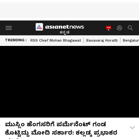
ಕನ್ನಡ
TRENDING :
RSS Chief Mohan Bhagawat
Basavaraj Horatti
Bengalur
ಮುಸ್ಲಿಂ ಹೆಂಗಸರಿಗೆ ಪರ್ಮೆನೆಂಟ್ ಗಂಡ
ಕೊಟ್ಟಿದ್ದು ಮೋದಿ ಸರ್ಕಾರ: ಕಲ್ಲಡ್ಕ ಪ್ರಭಾಕರ