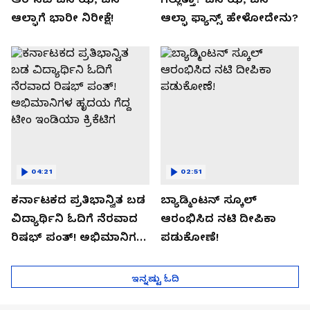
ಆಲ್ಫಾಗೆ ಭಾರೀ ನಿರೀಕ್ಷೆ!
ಆಲ್ಫಾ ಫ್ಯಾನ್ಸ್ ಹೇಳೋದೇನು?
04:21
02:51
ಕರ್ನಾಟಕದ ಪ್ರತಿಭಾನ್ವಿತ ಬಡ
ಬ್ಯಾಡ್ಮಿಂಟನ್ ಸ್ಕೂಲ್​
ವಿದ್ಯಾರ್ಥಿನಿ ಓದಿಗೆ ನೆರವಾದ
ಆರಂಭಿಸಿದ ನಟಿ ದೀಪಿಕಾ
ರಿಷಭ್ ಪಂತ್! ಅಭಿಮಾನಿಗಳ
ಪಡುಕೋಣೆ!
ಹೃದಯ ಗೆದ್ದ ಟೀಂ ಇಂಡಿಯಾ
ಕ್ರಿಕೆಟಿಗ
ಇನ್ನಷ್ಟು ಓದಿ