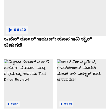
06:42
ಒಬೆನ್ ರೋರ್ ಇಝಡ್: ಹೊಸ ಇವಿ ಬೈಕ್
ಬಿಡುಗಡೆ
16:54
04:48