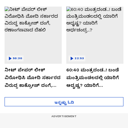
ಬಯಲಾಗಿದ್ದೇನು?
ಆಪರೇಷನ್ 2873 ಅಸಲಿ
ಸೀಕ್ರೆಟ್?
50:30
22:53
ನೀಟ್ ಪೇಪರ್ ಲೀಕ್
60:40 ಮಂತ್ರದಂಡ..! ಬಂಡೆ
ವಿರೋಧಿಸಿ ಮೋದಿ ಸರ್ಕಾರದ
ಮಂತ್ರಿಮಂಡಲದಲ್ಲಿ ಯಾರಿಗೆ
ವಿರುದ್ದ ಕಾಕ್ರೋಚ್ ದಂಗೆ,
ಅದೃಷ್ಟ? ಯಾರಿಗೆ
ರಣಾಂಗಣವಾದ ದೆಹಲಿ
ಅರ್ಧಚಂದ್ರ..?
ಇನ್ನಷ್ಟು ಓದಿ