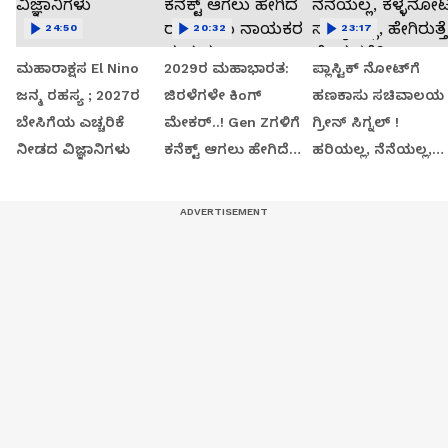
24:50
20:32
23:17
ಮಹಾರಾಕ್ಷಸ El Nino
2029ರ ಮಹಾಭಾರತ:
ಪ್ಲಾಸ್ಟಿಕ್ ನೋಟ್‌ಗೆ
ಜನ್ಮ ರಹಸ್ಯ ; 2027ರ
ಜಿರಳೆಗಳೇ ಕಿಂಗ್
ಹಣಕಾಸು ಸಚಿವಾಲಯ
ಬೇಸಿಗೆಯ ಎಚ್ಚರಿಕೆ
ಮೇಕರ್..! Gen Zಗಳಿಗೆ
ಗ್ರೀನ್​​ ಸಿಗ್ನಲ್​​​ !
ನೀಡದ ವಿಜ್ಞಾನಿಗಳು
ಕನೆಕ್ಟ್ ಆಗಲು ಹೇಗಿದೆ
ಹರಿಯಲ್ಲ, ನೆನೆಯಲ್ಲ,
ರಾಜಕೀಯ ನಾಯಕರ
ಕಳ್ಳನೋಟು ಸಾಧ್ಯವಿಲ್ಲ,
ಪ್ರಯತ್ನ..?
ಹೇಗಿರುತ್ತೆ ಹೊಸ ಕರೆನ್ಸಿ.