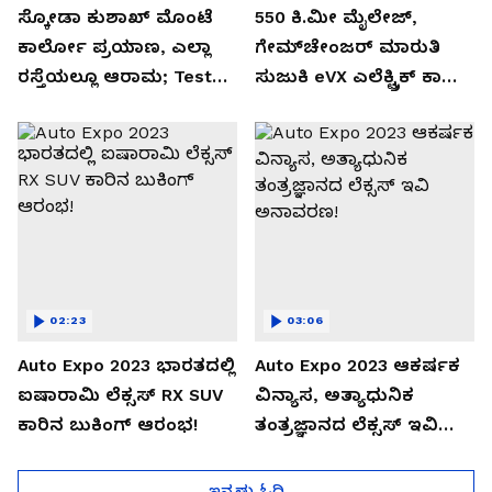
ಸ್ಕೋಡಾ ಕುಶಾಖ್ ಮೊಂಟೆ
550 ಕಿ.ಮೀ ಮೈಲೇಜ್,
ಕಾರ್ಲೋ ಪ್ರಯಾಣ, ಎಲ್ಲಾ
ಗೇಮ್‌ಚೇಂಜರ್ ಮಾರುತಿ
ರಸ್ತೆಯಲ್ಲೂ ಆರಾಮ; Test
ಸುಜುಕಿ eVX ಎಲೆಕ್ಟ್ರಿಕ್ ಕಾರು
Drive Review!
ಅನಾವರಣ!
02:23
03:06
Auto Expo 2023 ಭಾರತದಲ್ಲಿ
Auto Expo 2023 ಆಕರ್ಷಕ
ಐಷಾರಾಮಿ ಲೆಕ್ಸಸ್ RX SUV
ವಿನ್ಯಾಸ, ಅತ್ಯಾಧುನಿಕ
ಕಾರಿನ ಬುಕಿಂಗ್ ಆರಂಭ!
ತಂತ್ರಜ್ಞಾನದ ಲೆಕ್ಸಸ್ ಇವಿ
ಅನಾವರಣ!
ಇನ್ನಷ್ಟು ಓದಿ