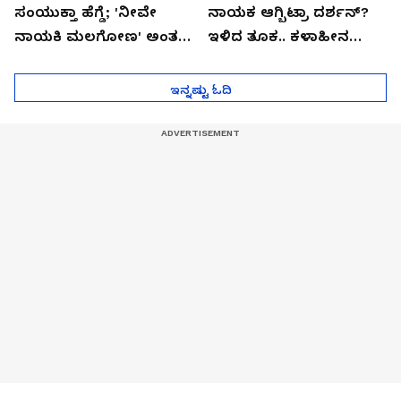
ಸಂಯುಕ್ತಾ ಹೆಗ್ಡೆ; 'ನೀವೇ
ನಾಯಕ ಆಗ್ಬಿಟ್ರಾ ದರ್ಶನ್?
ನಾಯಕಿ ಮಲಗೋಣ' ಅಂತ
ಇಳಿದ ತೂಕ.. ಕಳಾಹೀನ
ಕರಿತಾರೆ ಅಂದ್ರು!
ಮುಖ..!
ಇನ್ನಷ್ಟು ಓದಿ