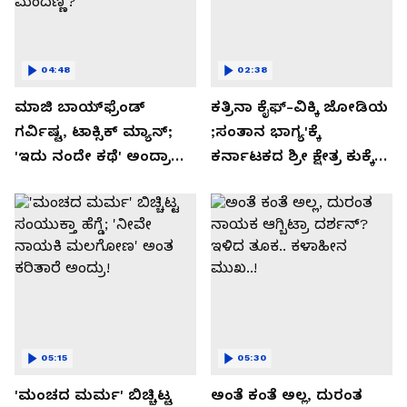
04:48
02:38
ಮಾಜಿ ಬಾಯ್‌ಫ್ರೆಂಡ್
ಕತ್ರಿನಾ ಕೈಫ್-ವಿಕ್ಕಿ ಜೋಡಿಯ
ಗರ್ವಿಷ್ಟ, ಟಾಕ್ಸಿಕ್ ಮ್ಯಾನ್;
;ಸಂತಾನ ಭಾಗ್ಯ'ಕ್ಕೆ
'ಇದು ನಂದೇ ಕಥೆ' ಅಂದ್ರಾ
ಕರ್ನಾಟಕದ ಶ್ರೀ ಕ್ಷೇತ್ರ ಕುಕ್ಕೆ
-ಗರ್ಲ್‌ಫ್ರೆಂಡ್- ರಶ್ಮಿಕಾ
ಸುಬ್ರಮಣ್ಯದ ನಂಟು!
ಮಂದಣ್ಣ?
05:15
05:30
'ಮಂಚದ ಮರ್ಮ' ಬಿಚ್ಚಿಟ್ಟ
ಅಂತೆ ಕಂತೆ ಅಲ್ಲ, ದುರಂತ