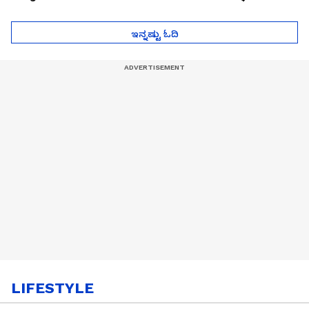
ಮುಂದೇನಾಗುತ್ತೆ ಗೊತ್ತಾ..?
ಪೆಲೋಡ್‌ ತಯಾರಿಕೆ
ಇನ್ನಷ್ಟು ಓದಿ
LIFESTYLE