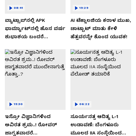
08:41
19:29
ವ್ಯಾಟ್ಸಾಪ್‌ನಲ್ಲಿ APK
AI ಟೆಕ್ನಾಲಜಿಯ ಕರಾಳ ಮುಖ,
ಫಾರ್ಮ್ಯಾಟ್‌ನಲ್ಲಿ ಹೊಸ ವರ್ಷ
ಚಾಟ್ಬಾಟ್ ಮಾತು ಕೇಳಿ
ಶುಭಾಶಯ ಬಂದರೆ
ಹೆತ್ತವರನ್ನೇ ಕೊಂದ ಯುವಕ!
ಡೌನ್ಲೋಡ್ ಮಾಡಬೇಡಿ!
19:30
06:22
ಇಸ್ರೋ ವಿಜ್ಞಾನಿಗಳಿಂದ
ಸೂರ್ಯನತ್ತ ಆದಿತ್ಯ L-1
ಅವಿರತ ಶ್ರಮ..! ರೋವರ್
ಉಡಾವಣೆ: ಬೆಂಗಳೂರು
ಜಾಗೃತವಾದರೆ
ಮೂಲದ IIA ಸಂಸ್ಥೆಯಿಂದ