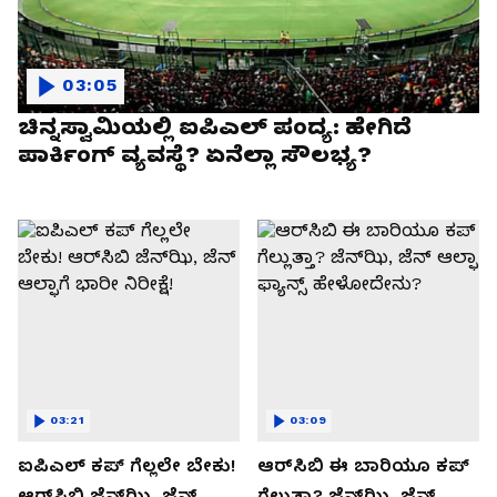
03:05
ಚಿನ್ನಸ್ವಾಮಿಯಲ್ಲಿ ಐಪಿಎಲ್‌ ಪಂದ್ಯ: ಹೇಗಿದೆ
ಪಾರ್ಕಿಂಗ್ ವ್ಯವಸ್ಥೆ? ಏನೆಲ್ಲಾ ಸೌಲಭ್ಯ?
03:21
03:09
ಐಪಿಎಲ್ ಕಪ್‌ ಗೆಲ್ಲಲೇ ಬೇಕು!
ಆರ್‌ಸಿಬಿ ಈ ಬಾರಿಯೂ ಕಪ್‌
ಆರ್‌ಸಿಬಿ ಜೆನ್‌ಝಿ, ಜೆನ್‌
ಗೆಲ್ಲುತ್ತಾ? ಜೆನ್‌ಝಿ, ಜೆನ್‌