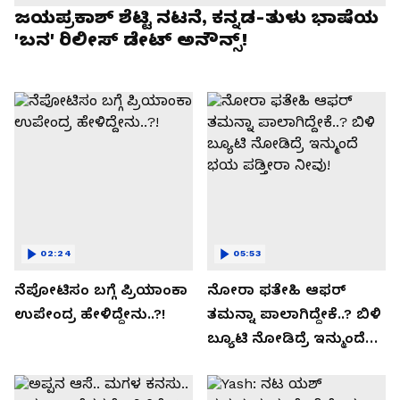
ಜಯಪ್ರಕಾಶ್ ಶೆಟ್ಟಿ ನಟನೆ, ಕನ್ನಡ-ತುಳು ಭಾಷೆಯ
'ಬನ' ರಿಲೀಸ್ ಡೇಟ್ ಅನೌನ್ಸ್!
02:24
05:53
ನೆಪೋಟಿಸಂ ಬಗ್ಗೆ ಪ್ರಿಯಾಂಕಾ
ನೋರಾ ಫತೇಹಿ ಆಫರ್​
ಉಪೇಂದ್ರ ಹೇಳಿದ್ದೇನು..?!
ತಮನ್ನಾ ಪಾಲಾಗಿದ್ದೇಕೆ..? ಬಿಳಿ
ಬ್ಯೂಟಿ ನೋಡಿದ್ರೆ ಇನ್ಮುಂದೆ
ಭಯ ಪಡ್ತೀರಾ ನೀವು!