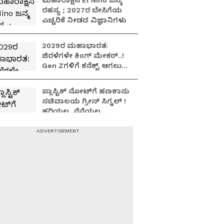
ಮಹಾರಾಕ್ಷಸ El Nino ಜನ್ಮ
ರಹಸ್ಯ ; 2027ರ ಬೇಸಿಗೆಯ
ಎಚ್ಚರಿಕೆ ನೀಡದ ವಿಜ್ಞಾನಿಗಳು
2029ರ ಮಹಾಭಾರತ:
ಜಿರಳೆಗಳೇ ಕಿಂಗ್ ಮೇಕರ್..!
Gen Zಗಳಿಗೆ ಕನೆಕ್ಟ್ ಆಗಲು
ಹೇಗಿದೆ ರಾಜಕೀಯ ನಾಯಕರ
ಪ್ರಯತ್ನ..?
ಪ್ಲಾಸ್ಟಿಕ್ ನೋಟ್‌ಗೆ ಹಣಕಾಸು
ಸಚಿವಾಲಯ ಗ್ರೀನ್​​ ಸಿಗ್ನಲ್​​​ !
ಹರಿಯಲ್ಲ, ನೆನೆಯಲ್ಲ,
ಕಳ್ಳನೋಟು ಸಾಧ್ಯವಿಲ್ಲ,
ಹೇಗಿರುತ್ತೆ ಹೊಸ ಕರೆನ್ಸಿ..?
Suvarna Focus: ಜಂತರ್
ಮಂತರ್‌ನಲ್ಲಿ ನಡೆದಿದ್ದೇನು?
ಬೆಚ್ಚಿಬೀಳಿಸಿದ ರಿಪೋರ್ಟ್!
ಆಪರೇಷನ್ 2873 ಅಸಲಿ
ಸೀಕ್ರೆಟ್?
ನೀಟ್ ಪೇಪರ್ ಲೀಕ್
ವಿರೋಧಿಸಿ ಮೋದಿ ಸರ್ಕಾರದ
ವಿರುದ್ದ ಕಾಕ್ರೋಚ್ ದಂಗೆ,
ರಣಾಂಗಣವಾದ ದೆಹಲಿ