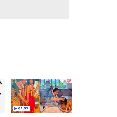
ಜುಲೈ 20ಕ್ಕೆ ಡೆಡ್‌ಲೈನ್ ಕೊಟ್ಟ
ಸೋನಮ್ ವಾಂಗ್ಚುಕ್, ಮಧ್ಯ
ಪ್ರವೇಶಿಸಿದ ದೆಹಲಿ
ಹೈಕೋರ್ಟ್
ರಾಮನ ಹುಂಡಿ ಕನ್ನ:
ಬಯಲಾಗ್ತಿದೆ ಅವಿನಾಶ್
ಶುಕ್ಲಾ ಲೂಟಿ ಕಥೆ, ಗೆಳತಿಗೆ
ಐಫೋನ್, ಸೋದರರಿಗೆ ಲಕ್ಷ
ಲಕ್ಷ ಉಡುಗೊರೆ!
ಪ್ರಳಯ ಸೂಚನೆ ಕೊಟ್ಟನಾ
ಬಾಬಾ ಬರ್ಫಾನಿ? ಕರಗುತ್ತಿದೆ
ಹಿಮಾಲಯದ ಜೀವನಾಡಿ,
ದರ್ಶನವೇ ಸಿಗದ ಭಕ್ತರು
ಮಾಯವಾದ ಶಿವಲಿಂಗ!
ಮನೆಯಲ್ಲಿರುವ ಬಂಗಾರಕ್ಕೆ
ಬಡ್ಡಿ ಸಿಗುತ್ತಾ? ನಿಮ್ಮ
ಬಂಗಾರ, ದೇಶಕ್ಕೆ ಬಂಡವಾಳ!
ಮನೆಯಲ್ಲಿಟ್ಟಿರುವ ಬಂಗಾರದ
ಮೇಲೆ ಮೋದಿ ಕಣ್ಣು..!
ವಿಜಯ್ ಸರ್ಕಾರ ಕೆಡವಲು
ನಡೆದಿತ್ತಾ ಷಡ್ಯಂತ್ರ?
ಅಧಿಕಾರಕ್ಕೆ ಬಂದ 2
04:57
ತಿಂಗಳಲ್ಲೇ ಸಂಚು?