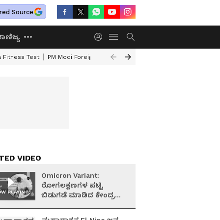
red Source
ಾಣಿಜ್ಯ
 Fitness Test
PM Modi Foreign Travel Expenditure
Valmiki Corporatio
TED VIDEO
Omicron Variant:
ರೋಗಲಕ್ಷಣಗಳ ಪಟ್ಟಿ
W PLAYING
ಬಿಡುಗಡೆ ಮಾಡಿದ ಕೇಂದ್ರ
ಆರೋಗ್ಯ ಇಲಾಖೆ