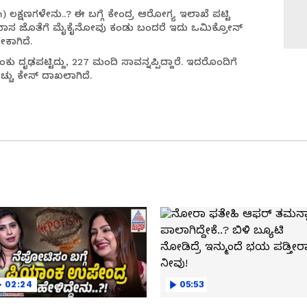
ಲಕ್ಷಣಗಳೇನು..? ಈ ಬಗ್ಗೆ ಕೇಂದ್ರ ಆರೋಗ್ಯ ಇಲಾಖೆ ಪಟ್ಟಿ
ಆಯಾಸ ಜೊತೆಗೆ ಮೈಕೈನೋವು ಕಂಡು ಬಂದರೆ ಇದು ಒಮಿಕ್ರೋನ್
ೇಕಾಗಿದೆ.
 ದೃಢಪಟ್ಟಿದ್ದು, 227 ಮಂದಿ ಸಾವನ್ನಪ್ಪಿದ್ದಾರೆ. ಇದರೊಂದಿಗೆ
ೆಚ್ಚು ಕೇಸ್ ದಾಖಲಾಗಿದೆ.
02:24
05:53