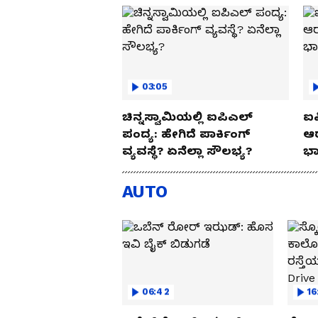
03:05
ಚಿನ್ನಸ್ವಾಮಿಯಲ್ಲಿ ಐಪಿಎಲ್‌
ಐಪ
ಪಂದ್ಯ: ಹೇಗಿದೆ ಪಾರ್ಕಿಂಗ್
ಆರ
ವ್ಯವಸ್ಥೆ? ಏನೆಲ್ಲಾ ಸೌಲಭ್ಯ?
ಭಾ
AUTO
06:42
16