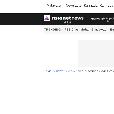
Malayalam
Newsable
Kannada
Kannada
ತಾಜಾ ಸುದ್ದಿ
ಸುದ್
TRENDING :
RSS Chief Mohan Bhagawat
Ba
HOME
NEWS
INDIA NEWS
OMICRON VARIANT: ರೋಗ