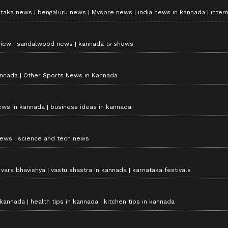
ataka news
bengaluru news
Mysore news
india news in kannada
inter
view
sandalwood news
kannada tv shows
annada
Other Sports News in Kannada
ews in kannada
business ideas in kannada
news
science and tech news
vara bhavishya
vastu shastra in kannada
karnataka festivals
 kannada
health tips in kannada
kitchen tips in kannada