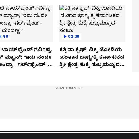
4:48
02:38
ಬಾಯ್‌ಫ್ರೆಂಡ್ ಗರ್ವಿಷ್ಟ,
ಕತ್ರಿನಾ ಕೈಫ್-ವಿಕ್ಕಿ ಜೋಡಿಯ
ಿಕ್ ಮ್ಯಾನ್; 'ಇದು ನಂದೇ
;ಸಂತಾನ ಭಾಗ್ಯ'ಕ್ಕೆ ಕರ್ನಾಟಕದ
ಅಂದ್ರಾ -ಗರ್ಲ್‌ಫ್ರೆಂಡ್-
ಶ್ರೀ ಕ್ಷೇತ್ರ ಕುಕ್ಕೆ ಸುಬ್ರಮಣ್ಯದ
ಕಾ ಮಂದಣ್ಣ?
ನಂಟು!