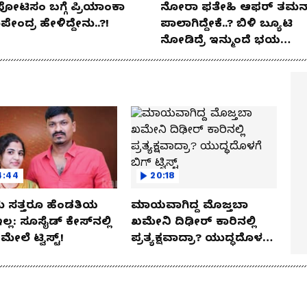
ಪೋಟಿಸಂ ಬಗ್ಗೆ ಪ್ರಿಯಾಂಕಾ
ನೋರಾ ಫತೇಹಿ ಆಫರ್​ ತಮನ್
ೇಂದ್ರ ಹೇಳಿದ್ದೇನು..?!
ಪಾಲಾಗಿದ್ದೇಕೆ..? ಬಿಳಿ ಬ್ಯೂಟಿ
ನೋಡಿದ್ರೆ ಇನ್ಮುಂದೆ ಭಯ
ಪಡ್ತೀರಾ ನೀವು!
4:44
20:18
 ಸತ್ತರೂ ಹೆಂಡತಿಯ
ಮಾಯವಾಗಿದ್ದ ಮೊಜ್ತಬಾ
ಇಲ್ಲ: ಸೂಸೈಡ್​​ ಕೇಸ್​​ನಲ್ಲಿ
ಖಮೇನಿ ದಿಢೀರ್ ಕಾರಿನಲ್ಲಿ
್​ ಮೇಲೆ ಟ್ವಿಸ್ಟ್!
ಪ್ರತ್ಯಕ್ಷವಾದ್ರಾ? ಯುದ್ಧದೊಳಗೆ
ಬಿಗ್ ಟ್ವಿಸ್ಟ್