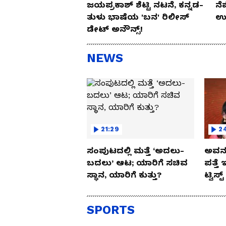
ಜಯಪ್ರಕಾಶ್ ಶೆಟ್ಟಿ ನಟನೆ, ಕನ್ನಡ-
ನೆ
ತುಳು ಭಾಷೆಯ 'ಬನ' ರಿಲೀಸ್
ಉಪ
ಡೇಟ್ ಅನೌನ್ಸ್!
NEWS
21:29
2
ಸಂಪುಟದಲ್ಲಿ ಮತ್ತೆ ‘ಅದಲು-
ಅವನು
ಬದಲು’ ಆಟ; ಯಾರಿಗೆ ಸಚಿವ
ಪತ್ತೆ 
ಸ್ಥಾನ, ಯಾರಿಗೆ ಕುತ್ತು?
ಟ್ವಿಸ್ಟ
SPORTS