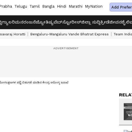
Prabha
Telugu
Tamil
Bangla
Hindi
Marathi
MyNation
Add Prefer
ದಿ
ಗ್ಯಾಲರಿ
ಮನರಂಜನೆ
ಜ್ಯೋತಿಷ್ಯ
ವೆಬ್‌ಸ್ಟೋರೀಸ್
ಜಿಲ್ಲಾ ಸುದ್ದಿ
ಕ್ರೀಡೆ
ಜೀವನಶೈಲಿ
ವ
savaraj Horatti
Bengaluru-Mangaluru Vande Bhatrat Express
Team India
ಲಕ್ಷಣಗಳ ಪಟ್ಟಿ ಬಿಡುಗಡೆ ಮಾಡಿದ ಕೇಂದ್ರ ಆರೋಗ್ಯ ಇಲಾಖೆ
RELA
NO