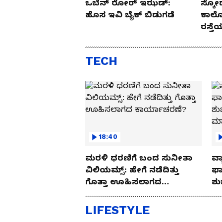
ಒಬೆನ್ ರೋರ್ ಇಝಡ್:
ಸ್ಕೋ
ಹೊಸ ಇವಿ ಬೈಕ್ ಬಿಡುಗಡೆ
ಕಾರ್
ರಸ್ತ
Drive
TECH
18:40
ಮರಳಿ ಧರಣಿಗೆ ಬಂದ ಸುನೀತಾ
ವ್ಯ
ವಿಲಿಯಮ್ಸ್: ಹೇಗೆ ನಡೆದಿತ್ತು
ಫಾ
ಗೊತ್ತಾ ಊಹಿಸಲಾಗದ
ಶು
ಕಾರ್ಯಾಚರಣೆ?
ಮ
LIFESTYLE