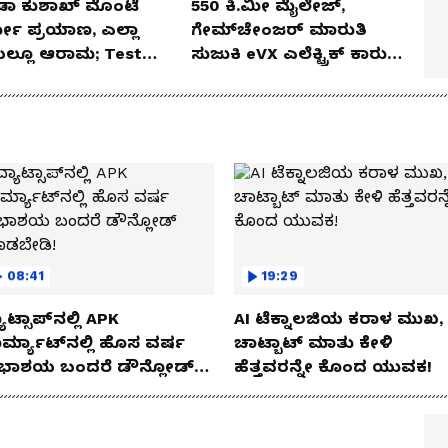
ಡಾ ಕುಶಾಖ್ ಮೊಂಟೆ
550 ಕಿ.ಮೀ ಮೈಲೇಜ್,
ಲೋ ಪ್ರಯಾಣ, ಎಲ್ಲಾ
ಗೇಮ್‌ಚೇಂಜರ್ ಮಾರುತಿ
ೆಯಲ್ಲೂ ಆರಾಮ; Test
ಸುಜುಕಿ eVX ಎಲೆಕ್ಟ್ರಿಕ್ ಕಾರು
 Review!
ಅನಾವರಣ!
08:41
19:29
ಾಟ್ಸಾಪ್‌ನಲ್ಲಿ APK
AI ಟೆಕ್ನಾಲಜಿಯ ಕರಾಳ ಮುಖ,
ರ್ಮ್ಯಾಟ್‌ನಲ್ಲಿ ಹೊಸ ವರ್ಷ
ಚಾಟ್ಬಾಟ್ ಮಾತು ಕೇಳಿ
ಭಾಶಯ ಬಂದರೆ ಡೌನ್ಲೋಡ್
ಹೆತ್ತವರನ್ನೇ ಕೊಂದ ಯುವಕ!
ಾಡಬೇಡಿ!