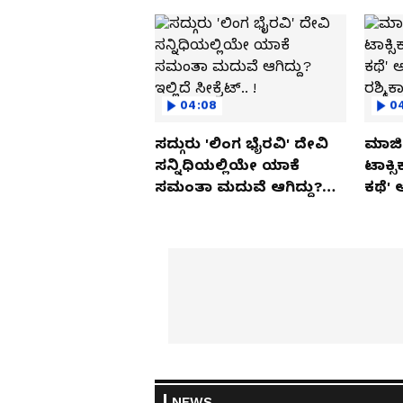
04:08
0
ಸದ್ಗುರು 'ಲಿಂಗ ಭೈರವಿ' ದೇವಿ
ಮಾಜಿ 
ಸನ್ನಿಧಿಯಲ್ಲಿಯೇ ಯಾಕೆ
ಟಾಕ್ಸ
ಸಮಂತಾ ಮದುವೆ ಆಗಿದ್ದು?
ಕಥೆ' 
ಇಲ್ಲಿದೆ ಸೀಕ್ರೆಟ್.. !
ರಶ್ಮಿ
NEWS