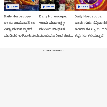
21:19
20:19
19:55
Daily Horoscope:
Daily Horoscope:
Daily Horoscope:
ಇಂದು ಉಪವಾಸದಿಂದ
ಇಂದು ಮಹಾಲಕ್ಷ್ಮೀ
ಇಂದು ಗುರು ಸನ್ನಿಧಾನಕ್ಕ
ವಿಷ್ಣು ದೇವನ ಸ್ಮರಣೆ
ದೇವಿಯ ಪ್ರಾರ್ಥನೆ
ಅರಿಶಿನ ಕೊಟ್ಟು ಬಂದರೆ
ಮಾಡಿದರೆ ಒಳಿತಾಗುವುದು
ಮಾಡುವುದರಿಂದ ಶುಭ
ಕಷ್ಟಗಳು ಕಳೆಯುತ್ತವೆ
ಫಲ ಪ್ರಾಪ್ತಿ