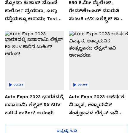
ಸ್ಕೋಡಾ ಕುಶಾಖ್ ಮೊಂಟೆ
550 ಕಿ.ಮೀ ಮೈಲೇಜ್,
ಕಾರ್ಲೋ ಪ್ರಯಾಣ, ಎಲ್ಲಾ
ಗೇಮ್‌ಚೇಂಜರ್ ಮಾರುತಿ
ರಸ್ತೆಯಲ್ಲೂ ಆರಾಮ; Test
ಸುಜುಕಿ eVX ಎಲೆಕ್ಟ್ರಿಕ್ ಕಾರು
Drive Review!
ಅನಾವರಣ!
02:23
03:06
Auto Expo 2023 ಭಾರತದಲ್ಲಿ
Auto Expo 2023 ಆಕರ್ಷಕ
ಐಷಾರಾಮಿ ಲೆಕ್ಸಸ್ RX SUV
ವಿನ್ಯಾಸ, ಅತ್ಯಾಧುನಿಕ
ಕಾರಿನ ಬುಕಿಂಗ್ ಆರಂಭ!
ತಂತ್ರಜ್ಞಾನದ ಲೆಕ್ಸಸ್ ಇವಿ
ಅನಾವರಣ!
ಇನ್ನಷ್ಟು ಓದಿ