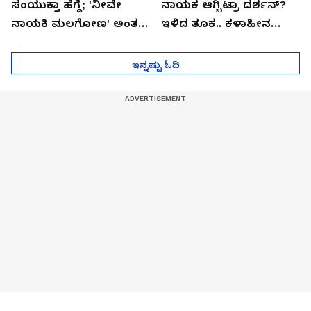
ಸಂಯುಕ್ತಾ ಹೆಗ್ಡೆ; 'ನೀವೇ
ನಾಯಕ ಆಗ್ಬಿಟ್ರಾ ದರ್ಶನ್?
ನಾಯಕಿ ಮಲಗೋಣ' ಅಂತ
ಇಳಿದ ತೂಕ.. ಕಳಾಹೀನ
ಕರಿತಾರೆ ಅಂದ್ರು!
ಮುಖ..!
ಇನ್ನಷ್ಟು ಓದಿ