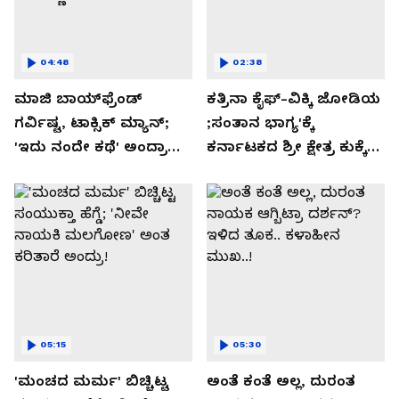
04:48
02:38
ಮಾಜಿ ಬಾಯ್‌ಫ್ರೆಂಡ್
ಕತ್ರಿನಾ ಕೈಫ್-ವಿಕ್ಕಿ ಜೋಡಿಯ
ಗರ್ವಿಷ್ಟ, ಟಾಕ್ಸಿಕ್ ಮ್ಯಾನ್;
;ಸಂತಾನ ಭಾಗ್ಯ'ಕ್ಕೆ
'ಇದು ನಂದೇ ಕಥೆ' ಅಂದ್ರಾ
ಕರ್ನಾಟಕದ ಶ್ರೀ ಕ್ಷೇತ್ರ ಕುಕ್ಕೆ
-ಗರ್ಲ್‌ಫ್ರೆಂಡ್- ರಶ್ಮಿಕಾ
ಸುಬ್ರಮಣ್ಯದ ನಂಟು!
ಮಂದಣ್ಣ?
05:15
05:30
'ಮಂಚದ ಮರ್ಮ' ಬಿಚ್ಚಿಟ್ಟ
ಅಂತೆ ಕಂತೆ ಅಲ್ಲ, ದುರಂತ