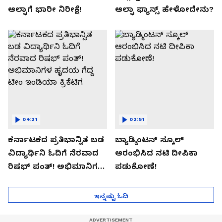
ಆಲ್ಫಾಗೆ ಭಾರೀ ನಿರೀಕ್ಷೆ!
ಆಲ್ಫಾ ಫ್ಯಾನ್ಸ್ ಹೇಳೋದೇನು?
04:21
02:51
ಕರ್ನಾಟಕದ ಪ್ರತಿಭಾನ್ವಿತ ಬಡ
ಬ್ಯಾಡ್ಮಿಂಟನ್ ಸ್ಕೂಲ್​
ವಿದ್ಯಾರ್ಥಿನಿ ಓದಿಗೆ ನೆರವಾದ
ಆರಂಭಿಸಿದ ನಟಿ ದೀಪಿಕಾ
ರಿಷಭ್ ಪಂತ್! ಅಭಿಮಾನಿಗಳ
ಪಡುಕೋಣೆ!
ಹೃದಯ ಗೆದ್ದ ಟೀಂ ಇಂಡಿಯಾ
ಕ್ರಿಕೆಟಿಗ
ಇನ್ನಷ್ಟು ಓದಿ