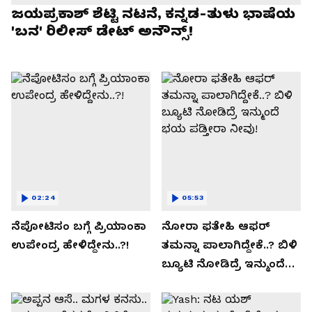
ಜಯಪ್ರಕಾಶ್ ಶೆಟ್ಟಿ ನಟನೆ, ಕನ್ನಡ-ತುಳು ಭಾಷೆಯ
'ಬನ' ರಿಲೀಸ್ ಡೇಟ್ ಅನೌನ್ಸ್!
02:24
05:53
ನೆಪೋಟಿಸಂ ಬಗ್ಗೆ ಪ್ರಿಯಾಂಕಾ
ನೋರಾ ಫತೇಹಿ ಆಫರ್​
ಉಪೇಂದ್ರ ಹೇಳಿದ್ದೇನು..?!
ತಮನ್ನಾ ಪಾಲಾಗಿದ್ದೇಕೆ..? ಬಿಳಿ
ಬ್ಯೂಟಿ ನೋಡಿದ್ರೆ ಇನ್ಮುಂದೆ
ಭಯ ಪಡ್ತೀರಾ ನೀವು!