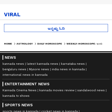
VIRAL
ಇನ್ನಷ್ಟು ಓದಿ
HOME
ASTROLOGY
DAILY HOROSCOPE
WEEKLY-HOROSCOPE: ಇಂದು ಹನುಮದ್ವ್ರತ ಇದ್ದು, ಇದನ್ನು ಹೇಗೆ ಆಚರಿಸಬೇಕು, ಇದರ ಫಲಗಳೇನು ?
NEWS
kannada news
latest kannada news
karnataka news
bengaluru news
Mysore news
india news in kannada
international news in kannada
ENTERTAINMENT NEWS
Kannada Cinema News
kannada movies review
sandalwood news
kannada tv shows
SPORTS NEWS
sports news in kannada
cricket news in kannada