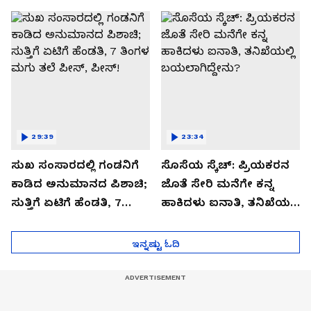
ಬಿಗ್ ಟ್ವಿಸ್ಟ್
29:39
23:34
ಸುಖ ಸಂಸಾರದಲ್ಲಿ ಗಂಡನಿಗೆ
ಸೊಸೆಯ ಸ್ಕೆಚ್: ಪ್ರಿಯಕರನ
ಕಾಡಿದ ಅನುಮಾನದ ಪಿಶಾಚಿ;
ಜೊತೆ ಸೇರಿ ಮನೆಗೇ ಕನ್ನ
ಸುತ್ತಿಗೆ ಏಟಿಗೆ ಹೆಂಡತಿ, 7
ಹಾಕಿದಳು ಐನಾತಿ, ತನಿಖೆಯಲ್ಲಿ
ತಿಂಗಳ ಮಗು ತಲೆ ಪೀಸ್,
ಬಯಲಾಗಿದ್ದೇನು?
ಪೀಸ್!
ಇನ್ನಷ್ಟು ಓದಿ