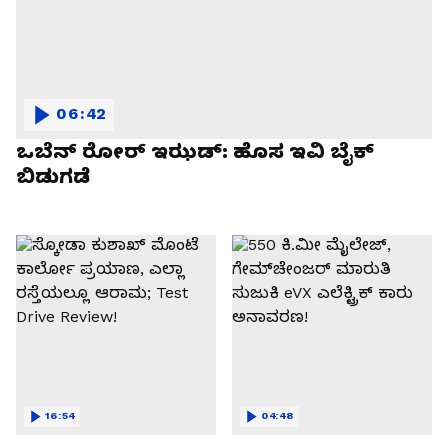
06:42
ಒಬೆನ್ ರೋರ್ ಇಝಡ್: ಹೊಸ ಇವಿ ಬೈಕ್
ಬಿಡುಗಡೆ
16:54
04:48