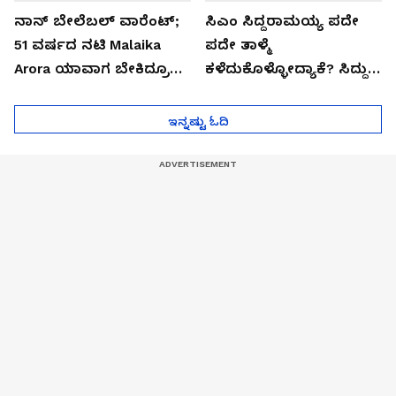
ನಾನ್ ಬೇಲೆಬಲ್ ವಾರೆಂಟ್;
ಸಿಎಂ ಸಿದ್ದರಾಮಯ್ಯ ಪದೇ
51 ವರ್ಷದ ನಟಿ Malaika
ಪದೇ ತಾಳ್ಮೆ
Arora ಯಾವಾಗ ಬೇಕಿದ್ರೂ
ಕಳೆದುಕೊಳ್ಳೋದ್ಯಾಕೆ? ಸಿದ್ದು
ಜೈಲಿಗೆ ಹೋಗ್ತಾರೆ!
ಸಿಟ್ಟಿನ ಗುಟ್ಟು!
ಇನ್ನಷ್ಟು ಓದಿ