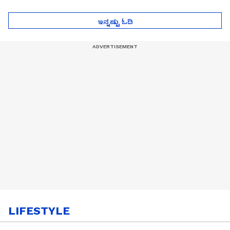
ಮುಂದೇನಾಗುತ್ತೆ ಗೊತ್ತಾ..?
ಪೆಲೋಡ್‌ ತಯಾರಿಕೆ
ಇನ್ನಷ್ಟು ಓದಿ
LIFESTYLE