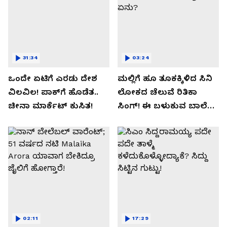
31:34
03:24
ಒಂದೇ ಏಟಿಗೆ ಎರಡು ದೇಶ
ಮಲ್ಲಿಗೆ ಹೂ ತೂಕಕ್ಕಿಳಿದ ಸಿನಿ
ವಿಲವಿಲ! ಪಾಕ್​​ಗೆ ಹೊಡೆತ..
ಲೋಕದ ಚೆಲುವೆ ರಿತಿಕಾ
ಚೀನಾ ಮಾರ್ಕೆಟ್​ ಕುಸಿತ!
ಸಿಂಗ್!‌ ಈ ಬಳುಕುವ ಬಾಲೆ
ಸೀಕ್ರೇಟ್‌ ಏನು?
02:11
17:29