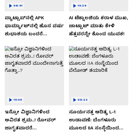
08:41
19:29
ವ್ಯಾಟ್ಸಾಪ್‌ನಲ್ಲಿ APK
AI ಟೆಕ್ನಾಲಜಿಯ ಕರಾಳ ಮುಖ,
ಫಾರ್ಮ್ಯಾಟ್‌ನಲ್ಲಿ ಹೊಸ ವರ್ಷ
ಚಾಟ್ಬಾಟ್ ಮಾತು ಕೇಳಿ
ಶುಭಾಶಯ ಬಂದರೆ
ಹೆತ್ತವರನ್ನೇ ಕೊಂದ ಯುವಕ!
ಡೌನ್ಲೋಡ್ ಮಾಡಬೇಡಿ!
19:30
06:22
ಇಸ್ರೋ ವಿಜ್ಞಾನಿಗಳಿಂದ
ಸೂರ್ಯನತ್ತ ಆದಿತ್ಯ L-1
ಅವಿರತ ಶ್ರಮ..! ರೋವರ್
ಉಡಾವಣೆ: ಬೆಂಗಳೂರು
ಜಾಗೃತವಾದರೆ
ಮೂಲದ IIA ಸಂಸ್ಥೆಯಿಂದ