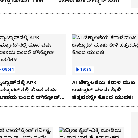
ೆಯಲ್ಲೂ ಆರಾಮ; Test
ಸುಜುಕಿ eVX ಎಲೆಕ್ಟ್ರಿಕ್ ಕಾರು
 Review!
ಅನಾವರಣ!
08:41
19:29
ಾಟ್ಸಾಪ್‌ನಲ್ಲಿ APK
AI ಟೆಕ್ನಾಲಜಿಯ ಕರಾಳ ಮುಖ,
ರ್ಮ್ಯಾಟ್‌ನಲ್ಲಿ ಹೊಸ ವರ್ಷ
ಚಾಟ್ಬಾಟ್ ಮಾತು ಕೇಳಿ
ಭಾಶಯ ಬಂದರೆ ಡೌನ್ಲೋಡ್
ಹೆತ್ತವರನ್ನೇ ಕೊಂದ ಯುವಕ!
ಾಡಬೇಡಿ!