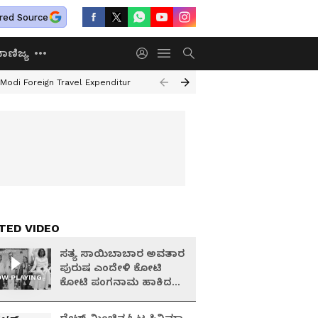
red Source
ಾಣಿಜ್ಯ
Modi Foreign Travel Expenditure
Valmiki Corporation Scam
Hampi Ille
TED VIDEO
ಸತ್ಯ ಸಾಯಿಬಾಬಾರ ಅವತಾರ
ಪುರುಷ ಎಂದೇಳಿ ಕೋಟಿ
W PLAYING
ಕೋಟಿ ಪಂಗನಾಮ ಹಾಕಿದ
ನಕಲಿ ಬಾಬ!