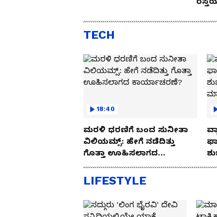
ರಸ್ತ
Drive
TECH
18:40
ಮರಳಿ ಧರಣಿಗೆ ಬಂದ ಸುನೀತಾ
ವ್ಯ
ವಿಲಿಯಮ್ಸ್: ಹೇಗೆ ನಡೆದಿತ್ತು
ಫಾ
ಗೊತ್ತಾ ಊಹಿಸಲಾಗದ
ಶು
ಕಾರ್ಯಾಚರಣೆ?
ಮ
LIFESTYLE