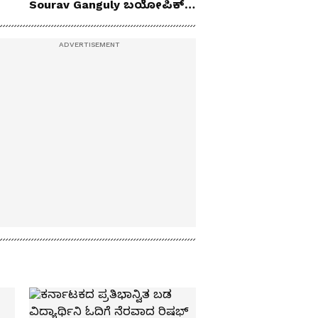
Sourav Ganguly ಬಯೋಪಿಕ್‌
ಫಸ್ಟ್ ಲುಕ್ ಔಟ್