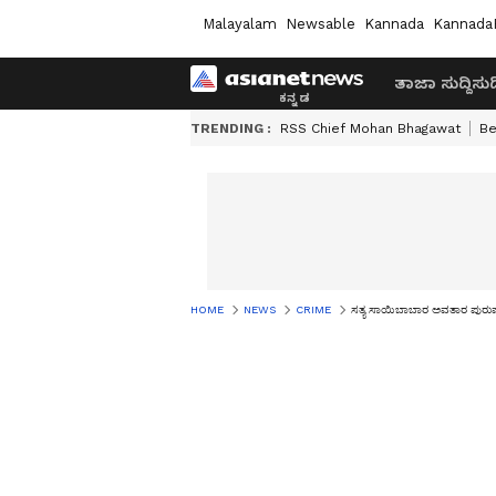
Malayalam
Newsable
Kannada
Kannada
ತಾಜಾ ಸುದ್ದಿ
ಸುದ್
TRENDING :
RSS Chief Mohan Bhagawat
Be
HOME
NEWS
CRIME
ಸತ್ಯ ಸಾಯಿಬಾಬಾರ ಅವತಾರ ಪುರ