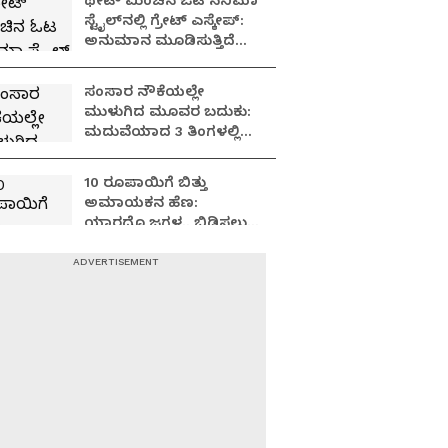
ಥೇಟ್​​ ಮಿಂಚಿನ ಓಟ ಸಿನಿಮಾ
ಸ್ಟೈಲ್​ನಲ್ಲಿ ಗ್ರೇಟ್​​ ಎಸ್ಕೇಪ್:
ಅನುಮಾನ ಮೂಡಿಸುತ್ತಿದೆ
ಪ್ರಿಸನ್​ ಬ್ರೇಕ್ ಪ್ರಕರಣ!
ಸಂಸಾರ ನೌಕೆಯಲ್ಲೇ
ಮುಳುಗಿದ ಮೂವರ ಬದುಕು:
ಮದುವೆಯಾದ 3 ತಿಂಗಳಲ್ಲಿ
ಮೂವರು ಯುವತಿಯರು 'ದಿ
ಎಂಡ್'!
10 ರೂಪಾಯಿಗೆ ಬಿತ್ತು
ಅಮಾಯಕನ ಹೆಣ:
ಯಾರದ್ದೊ ಜಗಳ.. ಬಿಡಿಸಲು
ಹೋದವನು ಸತ್ತ!
Darshan Thoogudeepa:
ಡಿ ಗ್ಯಾಂಗ್ ರಹಸ್ಯ- ನಟ
ದರ್ಶನ್ ಬಚಾವ್ ಮಾಡೋಕೆ
ನಡಿತಿರೋ ಸಾಕ್ಷ್ಯನಾಶದ
ಸೂತ್ರಧಾರಿ ಯಾರು?
ನಿಧಿಯ ಅಸೆಗೆ ಹೋದವನು
ಸೇರಿದ್ದು ಸಾವಿನ ಮನೆ; ಅಲ್ಲಿದ್ದ
ಹೆಲ್ಮೆಟ್ ಹೇಳಿತ್ತು ರಕ್ತದ ಕಥೆ