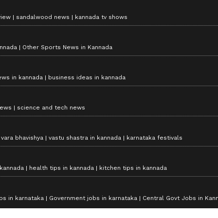
view
sandalwood news
kannada tv shows
annada
Other Sports News in Kannada
ews in kannada
business ideas in kannada
news
science and tech news
vara bhavishya
vastu shastra in kannada
karnataka festivals
 kannada
health tips in kannada
kitchen tips in kannada
bs in karnataka
Government jobs in karnataka
Central Govt Jobs in Kan