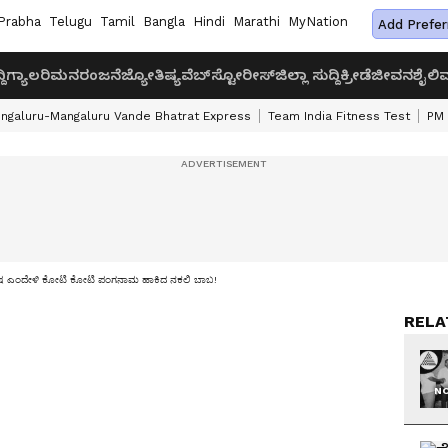
Prabha
Telugu
Tamil
Bangla
Hindi
Marathi
MyNation
Add Prefer
ದಿ
ಗ್ಯಾಲರಿ
ಮನರಂಜನೆ
ಜ್ಯೋತಿಷ್ಯ
ವೆಬ್‌ಸ್ಟೋರೀಸ್
ಜಿಲ್ಲಾ ಸುದ್ದಿ
ಕ್ರೀಡೆ
ಜೀವನಶೈಲಿ
ವ
ngaluru-Mangaluru Vande Bhatrat Express
Team India Fitness Test
PM 
ುಷ ಎಂದೇಳಿ ಕೋಟಿ ಕೋಟಿ ಪಂಗನಾಮ ಹಾಕಿದ ನಕಲಿ ಬಾಬ!
RELA
NO