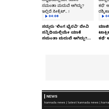
04:08
0
ಸದ್ಗುರು 'ಲಿಂಗ ಭೈರವಿ' ದೇವಿ
ಮಾಜಿ 
ಸನ್ನಿಧಿಯಲ್ಲಿಯೇ ಯಾಕೆ
ಟಾಕ್ಸ
ಸಮಂತಾ ಮದುವೆ ಆಗಿದ್ದು?
ಕಥೆ' 
ಇಲ್ಲಿದೆ ಸೀಕ್ರೆಟ್.. !
ರಶ್ಮಿ
NEWS
kannada news
latest kannada news
karn