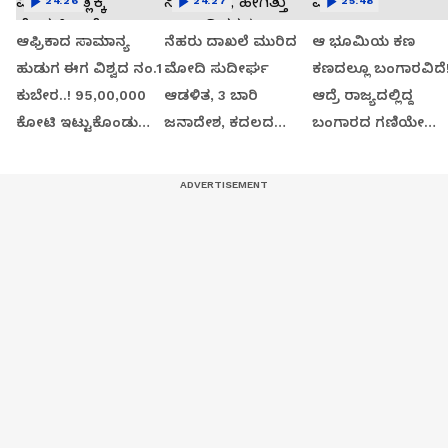
24:26
24:27
25:48
ಆಫ್ರಿಕಾದ ಸಾಮಾನ್ಯ
ನೆಹರು ದಾಖಲೆ ಮುರಿದ
ಆ ಭೂಮಿಯ ಕಣ
ಹುಡುಗ ಈಗ ವಿಶ್ವದ ನಂ.1
ಮೋದಿ ಸುದೀರ್ಘ
ಕಣದಲ್ಲೂ ಬಂಗಾರವಿದೆ
ಕುಬೇರ..! 95,00,000
ಆಡಳಿತ, 3 ಬಾರಿ
ಆದ್ರೆ ರಾಜ್ಯದಲ್ಲಿದ್ದ
ಕೋಟಿ ಇಟ್ಟುಕೊಂಡು
ಜನಾದೇಶ, ಕದಲದ
ಬಂಗಾರದ ಗಣಿಯೇ
ಮಸ್ಕ್ ಏನ್ ಮಾಡ್ಲಿಕ್ಕೆ
ಮೋದಿ ಸಿಂಹಾಸನ,
ಮಾಯ?
ಹೊರಟಿದ್ದಾರೆ ಗೊತ್ತಾ..?
ಹೇಗಿತ್ತು 4398 ದಿನಗಳ
ಆಡಳಿತ?