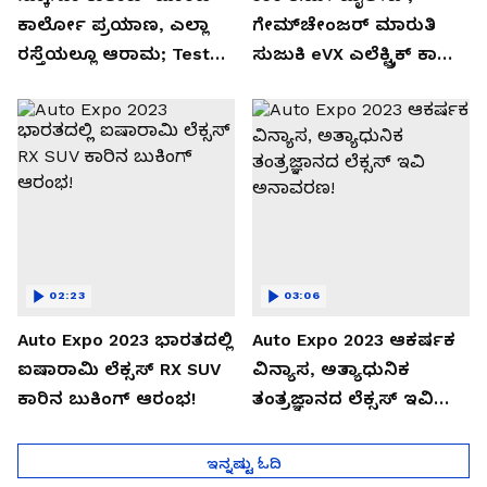
ಕಾರ್ಲೋ ಪ್ರಯಾಣ, ಎಲ್ಲಾ
ಗೇಮ್‌ಚೇಂಜರ್ ಮಾರುತಿ
ರಸ್ತೆಯಲ್ಲೂ ಆರಾಮ; Test
ಸುಜುಕಿ eVX ಎಲೆಕ್ಟ್ರಿಕ್ ಕಾರು
Drive Review!
ಅನಾವರಣ!
02:23
03:06
Auto Expo 2023 ಭಾರತದಲ್ಲಿ
Auto Expo 2023 ಆಕರ್ಷಕ
ಐಷಾರಾಮಿ ಲೆಕ್ಸಸ್ RX SUV
ವಿನ್ಯಾಸ, ಅತ್ಯಾಧುನಿಕ
ಕಾರಿನ ಬುಕಿಂಗ್ ಆರಂಭ!
ತಂತ್ರಜ್ಞಾನದ ಲೆಕ್ಸಸ್ ಇವಿ
ಅನಾವರಣ!
ಇನ್ನಷ್ಟು ಓದಿ