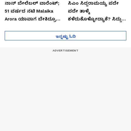
ನಾನ್ ಬೇಲೆಬಲ್ ವಾರೆಂಟ್;
ಸಿಎಂ ಸಿದ್ದರಾಮಯ್ಯ ಪದೇ
51 ವರ್ಷದ ನಟಿ Malaika
ಪದೇ ತಾಳ್ಮೆ
Arora ಯಾವಾಗ ಬೇಕಿದ್ರೂ
ಕಳೆದುಕೊಳ್ಳೋದ್ಯಾಕೆ? ಸಿದ್ದು
ಜೈಲಿಗೆ ಹೋಗ್ತಾರೆ!
ಸಿಟ್ಟಿನ ಗುಟ್ಟು!
ಇನ್ನಷ್ಟು ಓದಿ