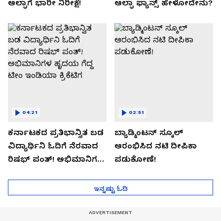
ಆಲ್ಫಾಗೆ ಭಾರೀ ನಿರೀಕ್ಷೆ!
ಆಲ್ಫಾ ಫ್ಯಾನ್ಸ್ ಹೇಳೋದೇನು?
04:21
02:51
ಕರ್ನಾಟಕದ ಪ್ರತಿಭಾನ್ವಿತ ಬಡ
ಬ್ಯಾಡ್ಮಿಂಟನ್ ಸ್ಕೂಲ್​
ವಿದ್ಯಾರ್ಥಿನಿ ಓದಿಗೆ ನೆರವಾದ
ಆರಂಭಿಸಿದ ನಟಿ ದೀಪಿಕಾ
ರಿಷಭ್ ಪಂತ್! ಅಭಿಮಾನಿಗಳ
ಪಡುಕೋಣೆ!
ಹೃದಯ ಗೆದ್ದ ಟೀಂ ಇಂಡಿಯಾ
ಕ್ರಿಕೆಟಿಗ
ಇನ್ನಷ್ಟು ಓದಿ