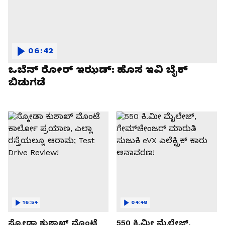
06:42
ಒಬೆನ್ ರೋರ್ ಇಝಡ್: ಹೊಸ ಇವಿ ಬೈಕ್
ಬಿಡುಗಡೆ
16:54
04:48
ಸ್ಕೋಡಾ ಕುಶಾಖ್ ಮೊಂಟೆ
550 ಕಿ.ಮೀ ಮೈಲೇಜ್,