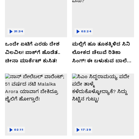
31:34
03:24
ಒಂದೇ ಏಟಿಗೆ ಎರಡು ದೇಶ
ಮಲ್ಲಿಗೆ ಹೂ ತೂಕಕ್ಕಿಳಿದ ಸಿನಿ
ವಿಲವಿಲ! ಪಾಕ್​​ಗೆ ಹೊಡೆತ..
ಲೋಕದ ಚೆಲುವೆ ರಿತಿಕಾ
ಚೀನಾ ಮಾರ್ಕೆಟ್​ ಕುಸಿತ!
ಸಿಂಗ್!‌ ಈ ಬಳುಕುವ ಬಾಲೆ
ಸೀಕ್ರೇಟ್‌ ಏನು?
02:11
17:29