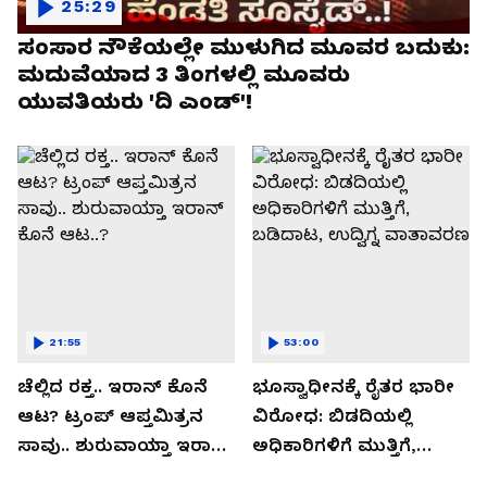
25:29
ಸಂಸಾರ ನೌಕೆಯಲ್ಲೇ ಮುಳುಗಿದ ಮೂವರ ಬದುಕು:
ಮದುವೆಯಾದ 3 ತಿಂಗಳಲ್ಲಿ ಮೂವರು
ಯುವತಿಯರು 'ದಿ ಎಂಡ್'!
21:55
53:00
ಚೆಲ್ಲಿದ ರಕ್ತ.. ಇರಾನ್ ಕೊನೆ
ಭೂಸ್ವಾಧೀನಕ್ಕೆ ರೈತರ ಭಾರೀ
ಆಟ? ಟ್ರಂಪ್ ಆಪ್ತಮಿತ್ರನ
ವಿರೋಧ: ಬಿಡದಿಯಲ್ಲಿ
ಸಾವು.. ಶುರುವಾಯ್ತಾ ಇರಾನ್
ಅಧಿಕಾರಿಗಳಿಗೆ ಮುತ್ತಿಗೆ,
ಕೊನೆ ಆಟ..?
ಬಡಿದಾಟ, ಉದ್ವಿಗ್ನ