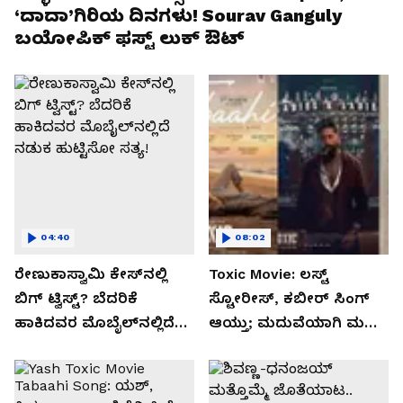
‘ದಾದಾ’ಗಿರಿಯ ದಿನಗಳು! Sourav Ganguly
ಬಯೋಪಿಕ್‌ ಫಸ್ಟ್ ಲುಕ್ ಔಟ್
04:40
08:02
ರೇಣುಕಾಸ್ವಾಮಿ ಕೇಸ್‌ನಲ್ಲಿ
Toxic Movie: ಲಸ್ಟ್
ಬಿಗ್ ಟ್ವಿಸ್ಟ್? ಬೆದರಿಕೆ
ಸ್ಟೋರೀಸ್, ಕಬೀರ್ ಸಿಂಗ್
ಹಾಕಿದವರ ಮೊಬೈಲ್‌ನಲ್ಲಿದೆ
ಆಯ್ತು; ಮದುವೆಯಾಗಿ ಮಗು
ನಡುಕ ಹುಟ್ಟಿಸೋ ಸತ್ಯ!
ಆದ್ರೂ ಕಮ್ಮಿಯಾಗಿಲ್ಲ Kiara
Advani ಬ್ಯೂಟಿ