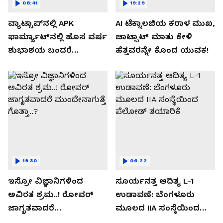
08:41
19:29
ವ್ಯಾಟ್ಸಾಪ್‌ನಲ್ಲಿ APK
AI ಟೆಕ್ನಾಲಜಿಯ ಕರಾಳ ಮುಖ,
ಫಾರ್ಮ್ಯಾಟ್‌ನಲ್ಲಿ ಹೊಸ ವರ್ಷ
ಚಾಟ್ಬಾಟ್ ಮಾತು ಕೇಳಿ
ಶುಭಾಶಯ ಬಂದರೆ
ಹೆತ್ತವರನ್ನೇ ಕೊಂದ ಯುವಕ!
ಡೌನ್ಲೋಡ್ ಮಾಡಬೇಡಿ!
19:30
06:22
ಇಸ್ರೋ ವಿಜ್ಞಾನಿಗಳಿಂದ
ಸೂರ್ಯನತ್ತ ಆದಿತ್ಯ L-1
ಅವಿರತ ಶ್ರಮ..! ರೋವರ್
ಉಡಾವಣೆ: ಬೆಂಗಳೂರು
ಜಾಗೃತವಾದರೆ
ಮೂಲದ IIA ಸಂಸ್ಥೆಯಿಂದ
ಮುಂದೇನಾಗುತ್ತೆ ಗೊತ್ತಾ..?
ಪೆಲೋಡ್‌ ತಯಾರಿಕೆ