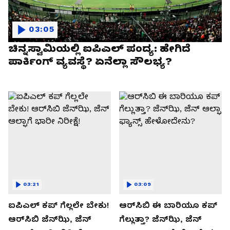
03:05
ಚಿನ್ನಸ್ವಾಮಿಯಲ್ಲಿ ಐಪಿಎಲ್‌ ಪಂದ್ಯ: ಹೇಗಿದೆ
ಪಾರ್ಕಿಂಗ್ ವ್ಯವಸ್ಥೆ? ಏನೆಲ್ಲಾ ಸೌಲಭ್ಯ?
03:21
03:09
ಐಪಿಎಲ್ ಕಪ್‌ ಗೆಲ್ಲಲೇ ಬೇಕು!
ಆರ್‌ಸಿಬಿ ಈ ಬಾರಿಯೂ ಕಪ್‌
ಆರ್‌ಸಿಬಿ ಜೆನ್‌ಝಿ, ಜೆನ್‌
ಗೆಲ್ಲುತ್ತಾ? ಜೆನ್‌ಝಿ, ಜೆನ್‌