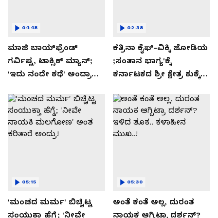
04:48
02:38
ಮಾಜಿ ಬಾಯ್‌ಫ್ರೆಂಡ್
ಕತ್ರಿನಾ ಕೈಫ್-ವಿಕ್ಕಿ ಜೋಡಿಯ
ಗರ್ವಿಷ್ಟ, ಟಾಕ್ಸಿಕ್ ಮ್ಯಾನ್;
;ಸಂತಾನ ಭಾಗ್ಯ'ಕ್ಕೆ
'ಇದು ನಂದೇ ಕಥೆ' ಅಂದ್ರಾ
ಕರ್ನಾಟಕದ ಶ್ರೀ ಕ್ಷೇತ್ರ ಕುಕ್ಕೆ
-ಗರ್ಲ್‌ಫ್ರೆಂಡ್- ರಶ್ಮಿಕಾ
ಸುಬ್ರಮಣ್ಯದ ನಂಟು!
ಮಂದಣ್ಣ?
05:15
05:30
'ಮಂಚದ ಮರ್ಮ' ಬಿಚ್ಚಿಟ್ಟ
ಅಂತೆ ಕಂತೆ ಅಲ್ಲ, ದುರಂತ
ಸಂಯುಕ್ತಾ ಹೆಗ್ಡೆ; 'ನೀವೇ
ನಾಯಕ ಆಗ್ಬಿಟ್ರಾ ದರ್ಶನ್?