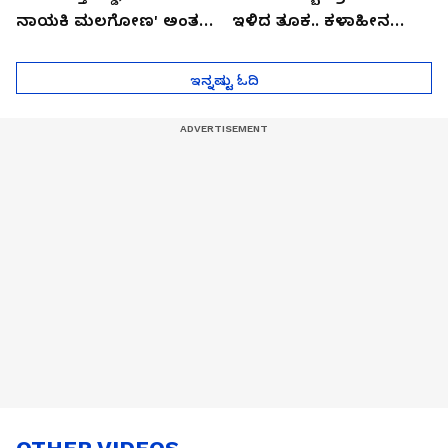
ನಾಯಕಿ ಮಲಗೋಣ' ಅಂತ
ಇಳಿದ ತೂಕ.. ಕಳಾಹೀನ
ಕರಿತಾರೆ ಅಂದ್ರು!
ಮುಖ..!
ಇನ್ನಷ್ಟು ಓದಿ