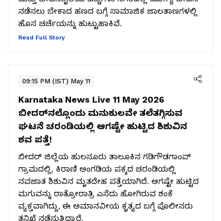
ನಡೆಸಲು ಬೇಕಾದ ಹಣದ ಬಗ್ಗೆ ಸಾಮಾಜಿಕ ಜಾಲತಾಣಗಳಲ್ಲಿ
ಹೊಸ ಚರ್ಚೆಯನ್ನು ಹುಟ್ಟುಹಾಕಿವೆ.
Read Full Story
09:15 PM (IST) May 11
Karnataka News Live 11 May 2026
ಬೀದರ್‌ನಲ್ಲೊಂದು ಮನುಕುಲವೇ ತಲೆತಗ್ಗಿಸುವ
ಘಟನೆ ಚರಂಡಿಯಲ್ಲಿ ಆಗಷ್ಟೇ ಹುಟ್ಟಿದ ಶಿಶುವಿನ
ಶವ ಪತ್ತೆ!
ಬೀದರ್ ಜಿಲ್ಲೆಯ ಹುಲಸೂರು ತಾಲೂಕಿನ ಗಡಿಗೌಡಗಾಂವ್
ಗ್ರಾಮದಲ್ಲಿ, ಕಿರಾಣಿ ಅಂಗಡಿಯ ಪಕ್ಕದ ಚರಂಡಿಯಲ್ಲಿ
ನವಜಾತ ಶಿಶುವಿನ ಮೃತದೇಹ ಪತ್ತೆಯಾಗಿದೆ. ಆಗಷ್ಟೇ ಹುಟ್ಟಿದ
ಮಗುವನ್ನು ರಾತ್ರೋರಾತ್ರಿ ಎಸೆದು ಹೋಗಿರುವ ಶಂಕೆ
ವ್ಯಕ್ತವಾಗಿದ್ದು, ಈ ಅಮಾನವೀಯ ಕೃತ್ಯದ ಬಗ್ಗೆ ಪೊಲೀಸರು
ತನಿಖೆ ನಡೆಸುತ್ತಿದ್ದಾರೆ.