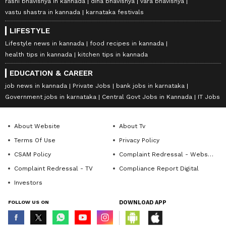
rashi bhavishya in kannada
dina bhavishya
vara bhavishya
vastu shastra in kannada
karnataka festivals
LIFESTYLE
Lifestyle news in kannada
food recipes in kannada
health tips in kannada
kitchen tips in kannada
EDUCATION & CAREER
job news in kannada
Private Jobs
bank jobs in karnataka
Government jobs in karnataka
Central Govt Jobs in Kannada
IT Jobs
About Website
About Tv
Terms Of Use
Privacy Policy
CSAM Policy
Complaint Redressal - Website
Complaint Redressal - TV
Compliance Report Digital
Investors
FOLLOW US ON
DOWNLOAD APP