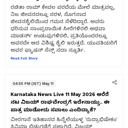
ರಚಿತಾ ರಾಮ್ ಕೇವಲ ಪರದೆಯ ಮೇಲೆ ಮಾತ್ರವಲ್ಲ,
ನಿಜ ಜೀವನದಲ್ಲೂ ಸರಳ, ಸೊಗಸಾದ
ಜೀವನಶೈಲಿಯಿಂದ ಗಮನ ಸೆಳೆದಿದ್ದಾರೆ. ಅವರು
ಧರಿಸುವ ಸಾಂಪ್ರದಾಯಿಕ ಸೀರೆಗಳಿರಲಿ ಅಥವಾ
ಮಾಡರ್ನ್ ಉಡುಪುಗಳಿರಲಿ, ಪ್ರತಿಯೊಂದರಲ್ಲೂ
ಅವರದೇ ಆದ ವಿಶಿಷ್ಟ ಶೈಲಿ ಇರುತ್ತದೆ. ಯುವತಿಯರಿಗೆ
ಅವರ ಫ್ಯಾಷನ್ ಸೆನ್ಸ್ ಸದಾ ಸ್ಫೂರ್ತಿ.
Read Full Story
04:55 PM (IST) May 11
Karnataka News Live 11 May 2026
ಅರೆರೆ
ನಟ ವಿಜಯ್ ರಾಘವೇಂದ್ರಗೆ ಇದೇನಾಯ್ತು.. ಈ
ಪಾತ್ರ ಮಾಡೋದು ಸವಾಲು ಎಂದಿದ್ಯಾಕೆ?
ವೀರಗಾಸೆ ಇತಿಹಾಸದ ಹಿನ್ನೆಲೆಯುಳ್ಳ 'ರುದ್ರಾಭಿಷೇಕಂ'
ಸಿನಿಮಾ ಬಿಡುಗಡೆಗೆ ಸಜ್ಜಾಗಿದೆ. ವಿಜಯ್