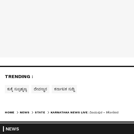
TRENDING :
ಕುಕ್ಕೆ ಸುಬ್ರಹ್ಮಣ್ಯ
ದೇವಸ್ಥಾನ
ಕರ್ನಾಟಕ ಸುದ್ದಿ
HOME
NEWS
STATE
KARNATAKA NEWS LIVE: ವಿಜಯಪುರ - ತಿಕೋಟಾದಲ್ಲಿ ಕ್ಯಾಲಿಫೋರ್ನಿಯಾದ ಪ್ರಸಿದ್ಧ ದ್ರಾಕ್ಷಿ ತಳಿ ಔರಾ-36 ಯಶಸ್ವಿ ಕೃಷಿ!
NEWS