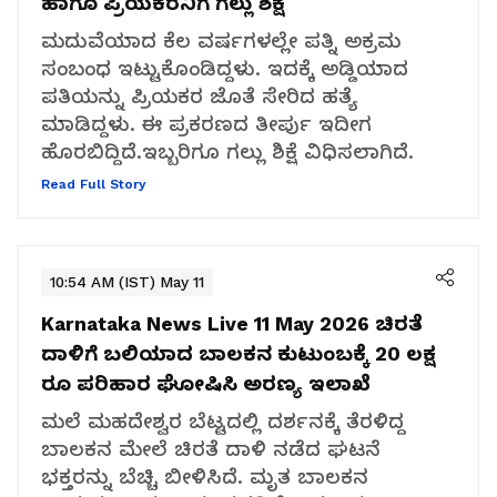
ಹಾಗೂ ಪ್ರಿಯಕರನಿಗೆ ಗಲ್ಲು ಶಿಕ್ಷೆ
ಮದುವೆಯಾದ ಕೆಲ ವರ್ಷಗಳಲ್ಲೇ ಪತ್ನಿ ಅಕ್ರಮ
ಸಂಬಂಧ ಇಟ್ಟುಕೊಂಡಿದ್ದಳು. ಇದಕ್ಕೆ ಅಡ್ಡಿಯಾದ
ಪತಿಯನ್ನು ಪ್ರಿಯಕರ ಜೊತೆ ಸೇರಿದ ಹತ್ಯೆ
ಮಾಡಿದ್ದಳು. ಈ ಪ್ರಕರಣದ ತೀರ್ಪು ಇದೀಗ
ಹೊರಬಿದ್ದಿದೆ.ಇಬ್ಬರಿಗೂ ಗಲ್ಲು ಶಿಕ್ಷೆ ವಿಧಿಸಲಾಗಿದೆ.
Read Full Story
10:54 AM (IST) May 11
Karnataka News Live 11 May 2026
ಚಿರತೆ
ದಾಳಿಗೆ ಬಲಿಯಾದ ಬಾಲಕನ ಕುಟುಂಬಕ್ಕೆ 20 ಲಕ್ಷ
ರೂ ಪರಿಹಾರ ಘೋಷಿಸಿ ಅರಣ್ಯ ಇಲಾಖೆ
ಮಲೆ ಮಹದೇಶ್ವರ ಬೆಟ್ಟದಲ್ಲಿ ದರ್ಶನಕ್ಕೆ ತೆರಳಿದ್ದ
ಬಾಲಕನ ಮೇಲೆ ಚಿರತೆ ದಾಳಿ ನಡೆದ ಘಟನೆ
ಭಕ್ತರನ್ನು ಬೆಚ್ಚಿ ಬೀಳಿಸಿದೆ. ಮೃತ ಬಾಲಕನ