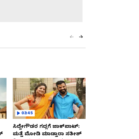
ಸಾಮಾನ್ಯ ಜನರ ಜೇಬಿಗೆ ಕೈ
ಹಾಕಿದ ಮೋದಿ ಸರ್ಕಾರ:
ಮುಂದೈತಾ ಮಾರಿಹಬ್ಬ?
ಕನಸಿಗೆ ಎದುರಾಯ್ತು
ಚತುರ್ಮುಖ ಕಂಟಕ!
ಭಾರತದ ಖಜಾನೆ ಖಾಲಿ,
ಬಂಗಾರವೇ ವಿಲನ್!
ದಳಪತಿ ಹೊಡೆತಕ್ಕೆ ಅಮ್ಮನ
ಕೋಟೆ ಛಿದ್ರ, ವಿಜಯ್‌ಗೆ ಜೈ
ಎಂದ ಜಯಲಲಿತಾ ಪಕ್ಷದ 30
ಶಾಸಕರು
ಸಾಲ ಮಾಡಿ ತುಪ್ಪ
ತಿನ್ನಿಸಬೇಕಾ ಮುಖ್ಯಮಂತ್ರಿ
ವಿಜಯ್? ಏನ್ ಮಾಡ್ತಾರೆ
ದಳಪತಿ ?
03:45
ಸಿದ್ದೇಗೌಡರ ಗದ್ಲಗೆ ಜಾಕ್​ಪಾಟ್:
್
ಮತ್ತೆ ಮೋಡಿ ಮಾಡ್ತಾರಾ ಸತೀಶ್​