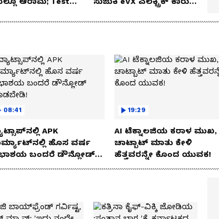
ೆಯಲ್ಲೂ ಆರಾಮ; Test
ಸುಜುಕಿ eVX ಎಲೆಕ್ಟ್ರಿಕ್ ಕಾರು
 Review!
ಅನಾವರಣ!
08:41
19:29
ಾಟ್ಸಾಪ್‌ನಲ್ಲಿ APK
AI ಟೆಕ್ನಾಲಜಿಯ ಕರಾಳ ಮುಖ,
ರ್ಮ್ಯಾಟ್‌ನಲ್ಲಿ ಹೊಸ ವರ್ಷ
ಚಾಟ್ಬಾಟ್ ಮಾತು ಕೇಳಿ
ಭಾಶಯ ಬಂದರೆ ಡೌನ್ಲೋಡ್
ಹೆತ್ತವರನ್ನೇ ಕೊಂದ ಯುವಕ!
ಾಡಬೇಡಿ!