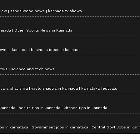
view
sandalwood news
kannada tv shows
annada
Other Sports News in Kannada
ews in kannada
business ideas in kannada
news
science and tech news
vara bhavishya
vastu shastra in kannada
karnataka festivals
 kannada
health tips in kannada
kitchen tips in kannada
bs in karnataka
Government jobs in karnataka
Central Govt Jobs in Kan