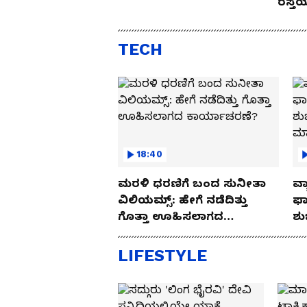
ರಸ್ತ
Drive
TECH
18:40
ಮರಳಿ ಧರಣಿಗೆ ಬಂದ ಸುನೀತಾ
ವ್ಯ
ವಿಲಿಯಮ್ಸ್: ಹೇಗೆ ನಡೆದಿತ್ತು
ಫಾ
ಗೊತ್ತಾ ಊಹಿಸಲಾಗದ
ಶು
ಕಾರ್ಯಾಚರಣೆ?
ಮ
LIFESTYLE