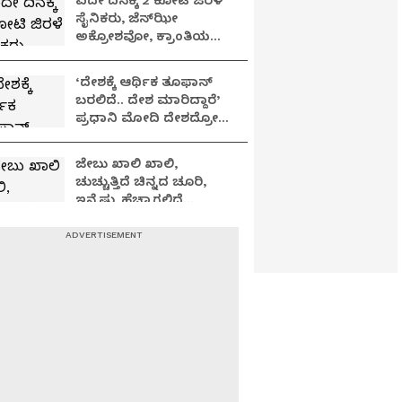
ಐದೇ ದಿನಕ್ಕೆ 2 ಕೋಟಿ ಜಿರಳೆ
ಸೈನಿಕರು, ಜೆನ್‌ಝೀ
ಅಕ್ರೋಶವೋ, ಕ್ರಾಂತಿಯ
ಕಿಚ್ಚೋ?
‘ದೇಶಕ್ಕೆ ಆರ್ಥಿಕ ತೂಫಾನ್
ಬರಲಿದೆ.. ದೇಶ ಮಾರಿದ್ದಾರೆ’
ಪ್ರಧಾನಿ ಮೋದಿ ದೇಶದ್ರೋಹಿ
ಎಂದು ರಾಹುಲ್ ವಿವಾದ!
ಜೇಬು ಖಾಲಿ ಖಾಲಿ,
ಚುಚ್ಚುತ್ತಿದೆ ಚಿನ್ನದ ಚೂರಿ,
ಇನ್ನೆಷ್ಟು ಹೆಚ್ಚಾಗಲಿದೆ
ಪೆಟ್ರೋಲ್ ಬೆಲೆ?
ಸೋಷಿಯಲ್ ಮೀಡಿಯಾದಲ್ಲಿ
'ಕಾಕ್ರೋಚ್ ಜನತಾ ಪಾರ್ಟಿ'
W PLAYING
ಕೋಲಾಹಲ: GenZ
ಹೋರಾಟವೋ, ಬರೀ
ಕ್ರೇಜೋ?
ರಾಜೀವ್ ಗಾಂಧಿ ಹತ್ಯೆ
ಮಾಡಿದ್ದ LTTE ಪ್ರಭಾಕರನ್
ಸ್ಮರಿಸಿದ ತಮಿಳುನಾಡು ಸಿಎಂ
ವಿಜಯ್: ಕಾಂಗ್ರೆಸ್‌ಗೆ ಇಕ್ಕಟ್ಟು!