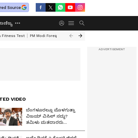
red Source
ಾಣಿಜ್ಯ
 Fitness Test
PM Modi Foreign Travel Expenditure
Valmiki Corporatio
TED VIDEO
ಬೆಂಗಳೂರಲ್ಲೂ ಮೊಳಗುತ್ತಾ
ವಿಜಯ್ ವಿಸಿಲ್ ಸದ್ದು?
ತಮಿಳು ಮತದಾರರು
ಹೆಚ್ಚಿರುವ ವಾರ್ಡ್​ಗಳಲ್ಲಿ
ಸ್ಪರ್ಧಿಸುತ್ತಾ ಟಿವಿಕೆ?