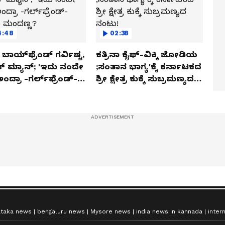
4:48
02:38
ಬಾಯ್‌ಫ್ರೆಂಡ್ ಗರ್ವಿಷ್ಟ,
ಕತ್ರಿನಾ ಕೈಫ್-ವಿಕ್ಕಿ ಜೋಡಿಯ
ಿಕ್ ಮ್ಯಾನ್; 'ಇದು ನಂದೇ
;ಸಂತಾನ ಭಾಗ್ಯ'ಕ್ಕೆ ಕರ್ನಾಟಕದ
ಅಂದ್ರಾ -ಗರ್ಲ್‌ಫ್ರೆಂಡ್-
ಶ್ರೀ ಕ್ಷೇತ್ರ ಕುಕ್ಕೆ ಸುಬ್ರಮಣ್ಯದ
ಕಾ ಮಂದಣ್ಣ?
ನಂಟು!
ataka news
bengaluru news
Mysore news
india news in kannada
inter