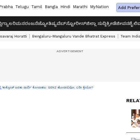
Prabha
Telugu
Tamil
Bangla
Hindi
Marathi
MyNation
Add Prefer
ದಿ
ಗ್ಯಾಲರಿ
ಮನರಂಜನೆ
ಜ್ಯೋತಿಷ್ಯ
ವೆಬ್‌ಸ್ಟೋರೀಸ್
ಜಿಲ್ಲಾ ಸುದ್ದಿ
ಕ್ರೀಡೆ
ಜೀವನಶೈಲಿ
ವ
savaraj Horatti
Bengaluru-Mangaluru Vande Bhatrat Express
Team India
 'ಕಾಕ್ರೋಚ್ ಜನತಾ ಪಾರ್ಟಿ' ಕೋಲಾಹಲ: GENZ ಹೋರಾಟವೋ, ಬರೀ ಕ್ರೇಜೋ?
RELA