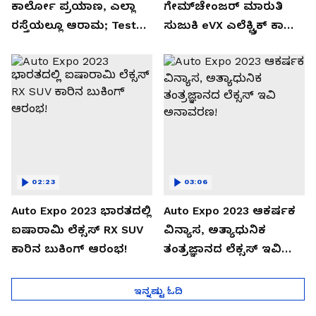
ಕಾರ್ಲೋ ಪ್ರಯಾಣ, ಎಲ್ಲಾ
ಗೇಮ್‌ಚೇಂಜರ್ ಮಾರುತಿ
ರಸ್ತೆಯಲ್ಲೂ ಆರಾಮ; Test
ಸುಜುಕಿ eVX ಎಲೆಕ್ಟ್ರಿಕ್ ಕಾರು
Drive Review!
ಅನಾವರಣ!
02:23
03:06
Auto Expo 2023 ಭಾರತದಲ್ಲಿ
Auto Expo 2023 ಆಕರ್ಷಕ
ಐಷಾರಾಮಿ ಲೆಕ್ಸಸ್ RX SUV
ವಿನ್ಯಾಸ, ಅತ್ಯಾಧುನಿಕ
ಕಾರಿನ ಬುಕಿಂಗ್ ಆರಂಭ!
ತಂತ್ರಜ್ಞಾನದ ಲೆಕ್ಸಸ್ ಇವಿ
ಅನಾವರಣ!
ಇನ್ನಷ್ಟು ಓದಿ