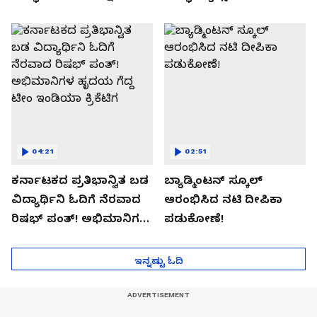
04:21
02:51
ಕರ್ನಾಟಕದ ಪ್ರತಿಭಾನ್ವಿತ ಬಡ
ಬ್ಯಾಡ್ಮಿಂಟನ್ ಸ್ಕೂಲ್​
ವಿದ್ಯಾರ್ಥಿನಿ ಓದಿಗೆ ನೆರವಾದ
ಆರಂಭಿಸಿದ ನಟಿ ದೀಪಿಕಾ
ರಿಷಭ್ ಪಂತ್! ಅಭಿಮಾನಿಗಳ
ಪಡುಕೋಣೆ!
ಹೃದಯ ಗೆದ್ದ ಟೀಂ ಇಂಡಿಯಾ
ಕ್ರಿಕೆಟಿಗ
ಇನ್ನಷ್ಟು ಓದಿ