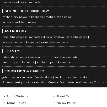
business ideas in kannada
SCIENCE & TECHNOLOGY
technology news in kannada
mobile tech news
science and tech news
ASTROLOGY
rashi bhavishya in kannada
dina bhavishya
vara bhavishya
vastu shastra in kannada
karnataka festivals
LIFESTYLE
Lifestyle news in kannada
food recipes in kannada
health tips in kannada
kitchen tips in kannada
EDUCATION & CAREER
job news in kannada
Private Jobs
bank jobs in karnataka
Government jobs in karnataka
Central Govt Jobs in Kannada
IT Jobs
About Website
About Tv
Terms Of Use
Privacy Policy