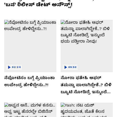
'ಬನ' ರಿಲೀಸ್ ಡೇಟ್ ಅನೌನ್ಸ್!
02:24
05:53
ನೆಪೋಟಿಸಂ ಬಗ್ಗೆ ಪ್ರಿಯಾಂಕಾ
ನೋರಾ ಫತೇಹಿ ಆಫರ್​
ಉಪೇಂದ್ರ ಹೇಳಿದ್ದೇನು..?!
ತಮನ್ನಾ ಪಾಲಾಗಿದ್ದೇಕೆ..? ಬಿಳಿ
ಬ್ಯೂಟಿ ನೋಡಿದ್ರೆ ಇನ್ಮುಂದೆ
ಭಯ ಪಡ್ತೀರಾ ನೀವು!