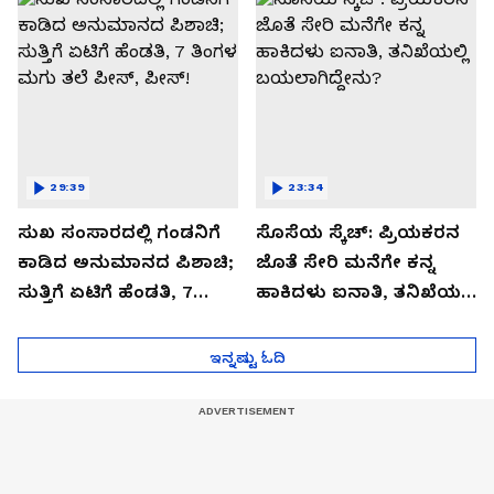
29:39
23:34
ಸುಖ ಸಂಸಾರದಲ್ಲಿ ಗಂಡನಿಗೆ
ಸೊಸೆಯ ಸ್ಕೆಚ್: ಪ್ರಿಯಕರನ
ಕಾಡಿದ ಅನುಮಾನದ ಪಿಶಾಚಿ;
ಜೊತೆ ಸೇರಿ ಮನೆಗೇ ಕನ್ನ
ಸುತ್ತಿಗೆ ಏಟಿಗೆ ಹೆಂಡತಿ, 7
ಹಾಕಿದಳು ಐನಾತಿ, ತನಿಖೆಯಲ್ಲಿ
ತಿಂಗಳ ಮಗು ತಲೆ ಪೀಸ್,
ಬಯಲಾಗಿದ್ದೇನು?
ಪೀಸ್!
ಇನ್ನಷ್ಟು ಓದಿ