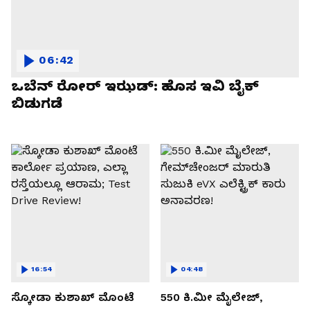
06:42
ಒಬೆನ್ ರೋರ್ ಇಝಡ್: ಹೊಸ ಇವಿ ಬೈಕ್
ಬಿಡುಗಡೆ
16:54
04:48
ಸ್ಕೋಡಾ ಕುಶಾಖ್ ಮೊಂಟೆ
550 ಕಿ.ಮೀ ಮೈಲೇಜ್,