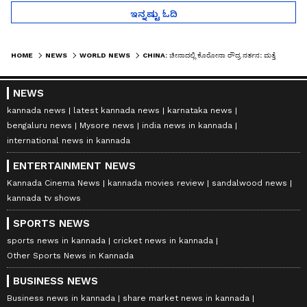
ಇನ್ನಷ್ಟು ಓದಿ
HOME
NEWS
WORLD NEWS
CHINA: ಚೀನಾದಲ್ಲಿ ಕೊರೋನಾ ರೌದ್ರ ನರ್ತನ: ಮತ್ತೆ ಲಾಕ್ ಡೌನ್, ದಂಗೆ ಎದ್ದ ಜನ
NEWS
kannada news
latest kannada news
karnataka news
bengaluru news
Mysore news
india news in kannada
international news in kannada
ENTERTAINMENT NEWS
Kannada Cinema News
kannada movies review
sandalwood news
kannada tv shows
SPORTS NEWS
sports news in kannada
cricket news in kannada
Other Sports News in Kannada
BUSINESS NEWS
Business news in kannada
share market news in kannada