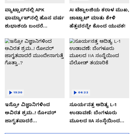
ವ್ಯಾಟ್ಸಾಪ್‌ನಲ್ಲಿ APK
AI ಟೆಕ್ನಾಲಜಿಯ ಕರಾಳ ಮುಖ,
ಫಾರ್ಮ್ಯಾಟ್‌ನಲ್ಲಿ ಹೊಸ ವರ್ಷ
ಚಾಟ್ಬಾಟ್ ಮಾತು ಕೇಳಿ
ಶುಭಾಶಯ ಬಂದರೆ
ಹೆತ್ತವರನ್ನೇ ಕೊಂದ ಯುವಕ!
ಡೌನ್ಲೋಡ್ ಮಾಡಬೇಡಿ!
19:30
06:22
ಇಸ್ರೋ ವಿಜ್ಞಾನಿಗಳಿಂದ
ಸೂರ್ಯನತ್ತ ಆದಿತ್ಯ L-1
ಅವಿರತ ಶ್ರಮ..! ರೋವರ್
ಉಡಾವಣೆ: ಬೆಂಗಳೂರು
ಜಾಗೃತವಾದರೆ
ಮೂಲದ IIA ಸಂಸ್ಥೆಯಿಂದ
ಮುಂದೇನಾಗುತ್ತೆ ಗೊತ್ತಾ..?
ಪೆಲೋಡ್‌ ತಯಾರಿಕೆ