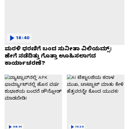
18:40
ಮರಳಿ ಧರಣಿಗೆ ಬಂದ ಸುನೀತಾ ವಿಲಿಯಮ್ಸ್:
ಹೇಗೆ ನಡೆದಿತ್ತು ಗೊತ್ತಾ ಊಹಿಸಲಾಗದ
ಕಾರ್ಯಾಚರಣೆ?
08:41
19:29