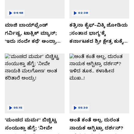
04:48
02:38
ಮಾಜಿ ಬಾಯ್‌ಫ್ರೆಂಡ್
ಕತ್ರಿನಾ ಕೈಫ್-ವಿಕ್ಕಿ ಜೋಡಿಯ
ಗರ್ವಿಷ್ಟ, ಟಾಕ್ಸಿಕ್ ಮ್ಯಾನ್;
;ಸಂತಾನ ಭಾಗ್ಯ'ಕ್ಕೆ
'ಇದು ನಂದೇ ಕಥೆ' ಅಂದ್ರಾ
ಕರ್ನಾಟಕದ ಶ್ರೀ ಕ್ಷೇತ್ರ ಕುಕ್ಕೆ
-ಗರ್ಲ್‌ಫ್ರೆಂಡ್- ರಶ್ಮಿಕಾ
ಸುಬ್ರಮಣ್ಯದ ನಂಟು!
ಮಂದಣ್ಣ?
05:15
05:30
'ಮಂಚದ ಮರ್ಮ' ಬಿಚ್ಚಿಟ್ಟ
ಅಂತೆ ಕಂತೆ ಅಲ್ಲ, ದುರಂತ
ಸಂಯುಕ್ತಾ ಹೆಗ್ಡೆ; 'ನೀವೇ
ನಾಯಕ ಆಗ್ಬಿಟ್ರಾ ದರ್ಶನ್?