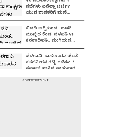
40 ಸಚಿವಾಕಾಂಕ್ಷಿಗಳು 4
ಸಭೆಗಳು ಏನೆಲ್ಲಾ ಚರ್ಚೆ?
ಯುವ ಶಾಸಕರಿಗೆ ಮಣೆ
ಹಾಕುತ್ತಾ ಕಾಂಗ್ರೆಸ್
ಹೈಕಮಾಂಡ್?
ಬಿಡದಿ ಅಗ್ನಿಕುಂಡ.. ಬೂದಿ
ಮುಚ್ಚಿದ ಕೆಂಡ: ದಳಪತಿ Vs
ಕನಕಾಧಿಪತಿ.. ಮುಗಿಯದ
ಯುದ್ಧದ ಹೊಸ ಅಧ್ಯಾಯ!
ಬೆಳಗಾವಿ ಸಾಹುಕಾರನ ಜೊತೆ
ಕನಕವೀರನ ಗಟ್ಟಿ ಗೆಳೆತನ..!
ಸವಾಲ್ ಹಾಕಿದ್ದ ಸಾಹುಕಾರ,
ಬಂಡೆ ವಿಶ್ವಾಸಕ್ಕೆ ಮಣಿದರಾ?
ರೇಣುಕಾಸ್ವಾಮಿ ಕೇಸ್‌ನಲ್ಲಿ
ಬಿಗ್ ಟ್ವಿಸ್ಟ್? ಬೆದರಿಕೆ
ಹಾಕಿದವರ ಮೊಬೈಲ್‌ನಲ್ಲಿದೆ
ನಡುಕ ಹುಟ್ಟಿಸೋ ಸತ್ಯ!
2028ರ ಚುನಾವಣೆ:
ಜೋಡೆತ್ತುಗಳ ಸೈಲೆಂಟ್ ಆಟ
ಶುರು, ಮತ್ತೊಂದು
ಮಹಾಯುದ್ಧಕ್ಕೆ ರೆಡಿ ಭಲೇ
ಜೋಡಿ!