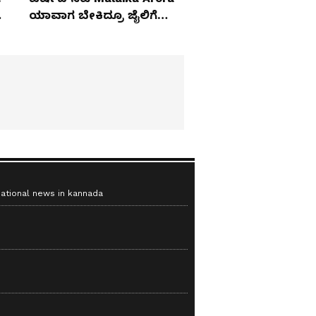
ಯಾವಾಗ ಬೇಕಿದ್ರೂ ಜೈಲಿಗೆ
ಹೋಗ್ತಾರೆ!
national news in kannada