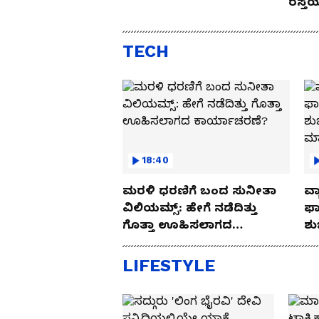
ರಸ್ತ
Drive
TECH
18:40
ಮರಳಿ ಧರಣಿಗೆ ಬಂದ ಸುನೀತಾ
ವ್ಯ
ವಿಲಿಯಮ್ಸ್: ಹೇಗೆ ನಡೆದಿತ್ತು
ಫಾ
ಗೊತ್ತಾ ಊಹಿಸಲಾಗದ
ಶು
ಕಾರ್ಯಾಚರಣೆ?
ಮ
LIFESTYLE