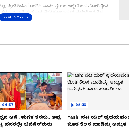
ಲ್ಲ, ಪ್ರೀತಿಸಿದವರೊಂದಿಗೆ ನಾನೇ ಸ್ವಯಂ ಇಚ್ಛೆಯಿಂದ ಹೋಗಿದ್ದೇನೆ
.ಸದಸ್ಯೆ ಭಾರತಿ ಹೇಳಿರುವ ವೀಡಿಯೋ ಇದೀಗ ವೈರಲ್ ಆಗುತ್ತಿದೆ.
 ಅಪಹರಿಸಿಲ್ಲ. ನಾನು ಒಬ್ಬರನ್ನು ಮನೆಯ ಹತ್ತಿರ ಬರಲು ಹೇಳಿದ್ದೆ.
READ MORE
 ನಾವು ಕಳೆದ 5 ವರ್ಷಗಳಿಂದ ಲವ್ ಮಾಡ್ತಾ ಇದ್ದೆವೆ. ಈಗಲೂ
ತಿದ್ದೆ.
ಸೇವನೆ: ಕುಟುಂಬದ ಇಬ್ಬರ ಸಾವು
ಯಾರ ಹತ್ತಿರವೂ ಕೇಳುವುದೂ ಬೇಡ. ನಮಗೆ ತೊಂದರೆ ಕೊಡಬೇಡಿ.
ಾಡಿಕೊಳ್ಳುತ್ತೇವೆ. ನನ್ನನ್ನು ಯಾರೂ ಕಿಡ್ನಾಪ್ ಮಾಡಿಲ್ಲ. ನಾನು
ಆದರೆ ನೀವೇ ಜವಾಬ್ದಾರರು ಎಂದು ಅವರು ವೀಡಿಯೋದಲ್ಲಿ
ಾಮಾಜಿಕ ಜಾಲತಾಣಗಳಲ್ಲಿ ವೈರಲ್ ಆಗುತ್ತಿದೆ.
04:57
02:36
್ಪನ ಆಸೆ.. ಮಗಳ ಕನಸು.. ಅಪ್ಪ
Yash: ನಟ ಯಶ್​ ಹೃದಯವಂತ
್ಟ ಹೆಸರಲ್ಲೇ ಬಿಜಿನೆಸ್​ಶುರು
ಜೊತೆ ಕೆಲಸ ಮಾಡಿದ್ದು ಅದ್ಭುತ