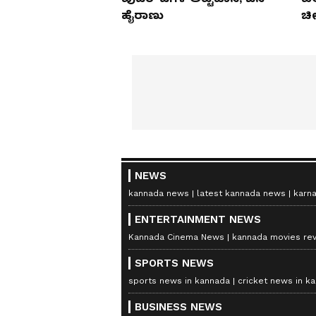
ಹೈರಾಣು
ಚೀ
NEWS
kannada news
latest kannada news
karn
ENTERTAINMENT NEWS
Kannada Cinema News
kannada movies re
SPORTS NEWS
sports news in kannada
cricket news in k
BUSINESS NEWS