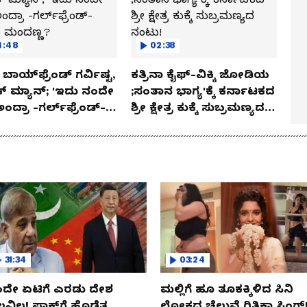
4:48
02:38
ಬಾಯ್‌ಫ್ರೆಂಡ್ ಗರ್ವಿಷ್ಟ,
ಕತ್ರಿನಾ ಕೈಫ್-ವಿಕ್ಕಿ ಜೋಡಿಯ
ಿಕ್ ಮ್ಯಾನ್; 'ಇದು ನಂದೇ
;ಸಂತಾನ ಭಾಗ್ಯ'ಕ್ಕೆ ಕರ್ನಾಟಕದ
ಅಂದ್ರಾ -ಗರ್ಲ್‌ಫ್ರೆಂಡ್-
ಶ್ರೀ ಕ್ಷೇತ್ರ ಕುಕ್ಕೆ ಸುಬ್ರಮಣ್ಯದ
ಕಾ ಮಂದಣ್ಣ?
ನಂಟು!
31:34
03:24
ದೇ ಏಟಿಗೆ ಎರಡು ದೇಶ
ಮಲ್ಲಿಗೆ ಹೂ ತೂಕಕ್ಕಿಳಿದ ಸಿನಿ
ಲವಿಲ! ಪಾಕ್​​ಗೆ ಹೊಡೆತ..
ಲೋಕದ ಚೆಲುವೆ ರಿತಿಕಾ ಸಿಂಗ್!