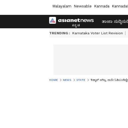
Malayalam
Newsable
Kannada
Kannada
ತಾಜಾ ಸುದ್ದಿ
ಸುದ್
TRENDING :
Karnataka Voter List Revision
HOME
NEWS
STATE
'ಕಿಡ್ನಾಪ್‌ ಆಗಿಲ್ಲ, ನಾನೇ ಓಡಿಬಂದ