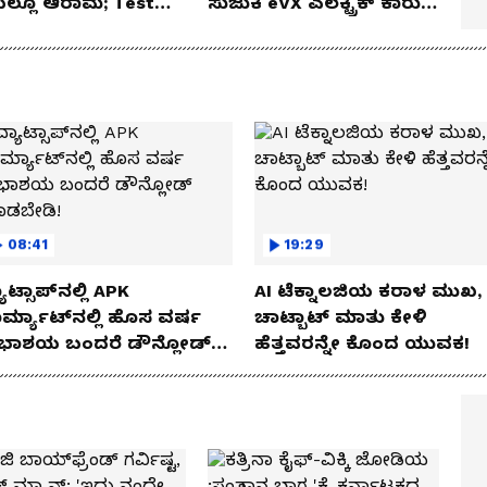
ೆಯಲ್ಲೂ ಆರಾಮ; Test
ಸುಜುಕಿ eVX ಎಲೆಕ್ಟ್ರಿಕ್ ಕಾರು
 Review!
ಅನಾವರಣ!
08:41
19:29
ಾಟ್ಸಾಪ್‌ನಲ್ಲಿ APK
AI ಟೆಕ್ನಾಲಜಿಯ ಕರಾಳ ಮುಖ,
ರ್ಮ್ಯಾಟ್‌ನಲ್ಲಿ ಹೊಸ ವರ್ಷ
ಚಾಟ್ಬಾಟ್ ಮಾತು ಕೇಳಿ
ಭಾಶಯ ಬಂದರೆ ಡೌನ್ಲೋಡ್
ಹೆತ್ತವರನ್ನೇ ಕೊಂದ ಯುವಕ!
ಾಡಬೇಡಿ!