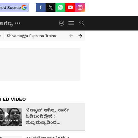
red Source
ಾಣಿಜ್ಯ
o
Shivamogga Express Trains
Airtel Prepaid Plan
Rural Employment
TED VIDEO
'ಕಿಡ್ನಾಪ್‌ ಆಗಿಲ್ಲ, ನಾನೇ
ಓಡಿಬಂದಿದ್ದೇನೆ..'
W PLAYING
ಸುಬ್ರಮಣ್ಯದಿಂದ
ನಾಪತ್ತೆಯಾದ ಮಹಿಳೆಯ
ವಿಡಿಯೋ ವೈರಲ್ !