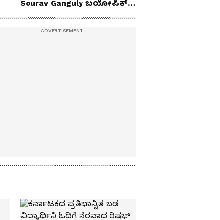
Sourav Ganguly ಬಯೋಪಿಕ್‌
ಫಸ್ಟ್ ಲುಕ್ ಔಟ್