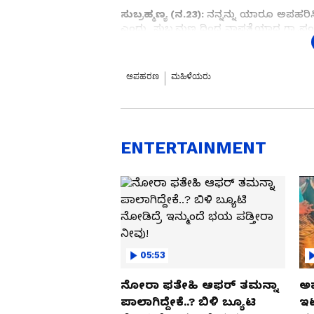
ಸುಬ್ರಹ್ಮಣ್ಯ (ನ.23):
ನನ್ನನ್ನು ಯಾರೂ ಅಪಹರಿಸಿ
ಎಂದು ಸುಬ್ರಮಣ್ಯದಿಂದ ನಾಪತ್ತೆಯಾದ ಗ್ರಾ.ಪಂ
ನಾನು ನಾನಾಗಿಯೇ ಬಂದಿದ್ದೇನೆ. ನನ್ನನ್ನು ಯಾರೂ
ಅವರು ಬಂದು ನನ್ನನ್ನು ಕರೆದುಕೊಂಡು ಹೋದ್ರು.
ಮಾಡ್ತಾ ಇದ್ದೇವೆ. ಮದುವೆಗೆ ಮುಂಚೆನೂ ಲವ್ ಮಾಡ್
ಅಪಹರಣ
ಮಹಿಳೆಯರು
Belthangady: ವಿಷಪೂರಿತ ಅಣಬೆ ಅಡುಗೆ 
ಇದರಿಂದಾಗಿ ಯಾರಿಗೂ ತೊಂದರೆ ಕೊಡಬೇಡಿ. 
ಹಾಗೇನಾದ್ರೂ ಮಾಡಿದ್ರೆ ನಾವಿಬ್ಬರೂ ಆತ್ಮಹತ್ಯೆ ಮ
ಖುಷಿಯಾಗಿಯೇ ಇದ್ದೇನೆ. ಆಮೇಲೆ ಏನಾದ್ರೂ 
ENTERTAINMENT
ಹೇಳಿಕೊಂಡಿದ್ದಾರೆ. ಸದ್ಯ ಈ ವೀಡಿಯೋ ಇದೀಗ ಸ
05:53
ನೋರಾ ಫತೇಹಿ ಆಫರ್​ ತಮನ್ನಾ
ಅಪ
ಪಾಲಾಗಿದ್ದೇಕೆ..? ಬಿಳಿ ಬ್ಯೂಟಿ
ಇಟ