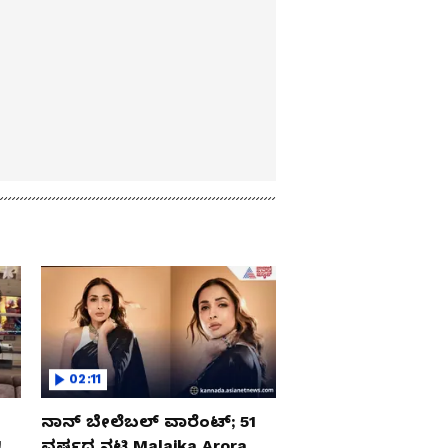
02:11
ನಾನ್ ಬೇಲೆಬಲ್ ವಾರೆಂಟ್; 51
‌
ವರ್ಷದ ನಟಿ Malaika Arora