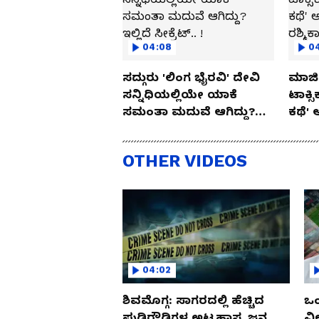
04:08
0
ಸದ್ಗುರು 'ಲಿಂಗ ಭೈರವಿ' ದೇವಿ
ಮಾಜಿ 
ಸನ್ನಿಧಿಯಲ್ಲಿಯೇ ಯಾಕೆ
ಟಾಕ್ಸ
ಸಮಂತಾ ಮದುವೆ ಆಗಿದ್ದು?
ಕಥೆ' 
ಇಲ್ಲಿದೆ ಸೀಕ್ರೆಟ್.. !
ರಶ್ಮಿ
OTHER VIDEOS
04:02
ಶಿವಮೊಗ್ಗ: ಸಾಗರದಲ್ಲಿ ಹೆಚ್ಚಿದ
ಒಂ
ಪುಡಿರೌಡಿಗಳ ಅಟ್ಟಹಾಸ, ಜನ
ವಿ