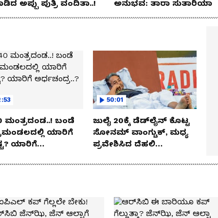
ಡಿದ ಅಪ್ಪು ಪುತ್ರಿ ವಂದಿತಾ..!
ಅನುಭವ: ತಾರಾ ಸುತಾರಿಯಾ
:53
50:01
 ಬಂಡೆ
ಜುಲೈ 20ಕ್ಕೆ ಡೆಡ್‌ಲೈನ್ ಕೊಟ್ಟ
ರಿಮಂಡಲದಲ್ಲಿ ಯಾರಿಗೆ
ಸೋನಮ್ ವಾಂಗ್ಚುಕ್, ಮಧ್ಯ
ಟ? ಯಾರಿಗೆ
ಪ್ರವೇಶಿಸಿದ ದೆಹಲಿ
ಂದ್ರ..?
ಹೈಕೋರ್ಟ್