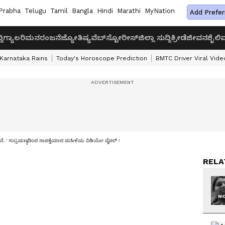
Prabha
Telugu
Tamil
Bangla
Hindi
Marathi
MyNation
Add Prefer
ದಿ
ಗ್ಯಾಲರಿ
ಮನರಂಜನೆ
ಜ್ಯೋತಿಷ್ಯ
ವೆಬ್‌ಸ್ಟೋರೀಸ್
ಜಿಲ್ಲಾ ಸುದ್ದಿ
ಕ್ರೀಡೆ
ಜೀವನಶೈಲಿ
ವ
Karnataka Rains
Today's Horoscope Prediction
BMTC Driver Viral Vide
ಿದ್ದೇನೆ..' ಸುಬ್ರಮಣ್ಯದಿಂದ ನಾಪತ್ತೆಯಾದ ಮಹಿಳೆಯ ವಿಡಿಯೋ ವೈರಲ್ !
RELA
NO