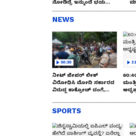
ನೋಡಿದ್ರೆ ಇನ್ಮುಂದೆ ಭಯ
ಮಾ
ಪಡ್ತೀರಾ ನೀವು!
NEWS
50:30
22
ನೀಟ್ ಪೇಪರ್ ಲೀಕ್
60:40 ಮಂತ್ರದಂಡ..!
ವಿರೋಧಿಸಿ ಮೋದಿ ಸರ್ಕಾರದ
ಮಂತ್
ವಿರುದ್ದ ಕಾಕ್ರೋಚ್ ದಂಗೆ,
ಅದೃಷ್
ರಣಾಂಗಣವಾದ ದೆಹಲಿ
ಅರ್ಧಚ
SPORTS