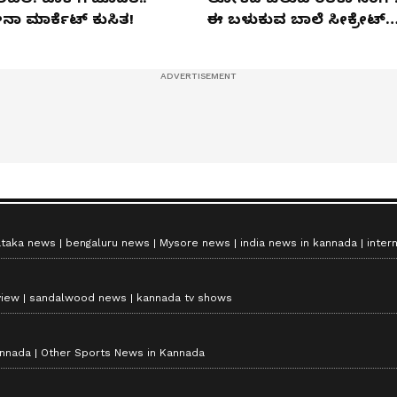
ನಾ ಮಾರ್ಕೆಟ್​ ಕುಸಿತ!
ಈ ಬಳುಕುವ ಬಾಲೆ ಸೀಕ್ರೇಟ್‌
ಏನು?
ataka news
bengaluru news
Mysore news
india news in kannada
inter
view
sandalwood news
kannada tv shows
annada
Other Sports News in Kannada