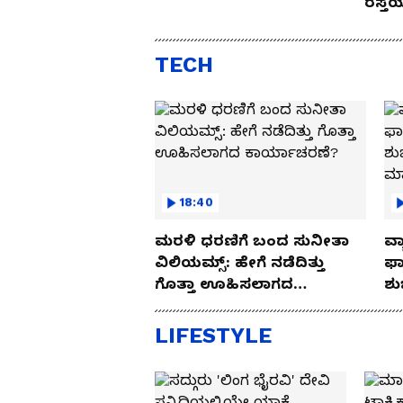
ರಸ್ತ
Drive
TECH
18:40
ಮರಳಿ ಧರಣಿಗೆ ಬಂದ ಸುನೀತಾ
ವ್ಯ
ವಿಲಿಯಮ್ಸ್: ಹೇಗೆ ನಡೆದಿತ್ತು
ಫಾ
ಗೊತ್ತಾ ಊಹಿಸಲಾಗದ
ಶು
ಕಾರ್ಯಾಚರಣೆ?
ಮ
LIFESTYLE