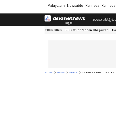
Malayalam
Newsable
Kannada
Kannada
ತಾಜಾ ಸುದ್ದಿ
ಸುದ್
TRENDING :
RSS Chief Mohan Bhagawat
Ba
HOME
NEWS
STATE
NARAYANA GURU TABLEAU ROW: