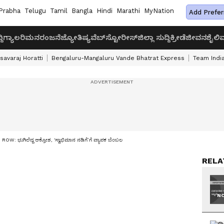
Prabha
Telugu
Tamil
Bangla
Hindi
Marathi
MyNation
Add Prefer
ದಿ
ಗ್ಯಾಲರಿ
ಮನರಂಜನೆ
ಜ್ಯೋತಿಷ್ಯ
ವೆಬ್‌ಸ್ಟೋರೀಸ್
ಜಿಲ್ಲಾ ಸುದ್ದಿ
ಕ್ರೀಡೆ
ಜೀವನಶೈಲಿ
ವ
savaraj Horatti
Bengaluru-Mangaluru Vande Bhatrat Express
Team India
 ಭುಗಿಲೆದ್ದ ಆಕ್ರೋಶ, 'ಸ್ವಾಭಿಮಾನ ನಡಿಗೆ’ಗೆ ವ್ಯಾಪಕ ಬೆಂಬಲ
RELA
NO