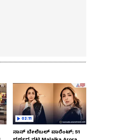
02:11
ನಾನ್ ಬೇಲೆಬಲ್ ವಾರೆಂಟ್; 51
‌
ವರ್ಷದ ನಟಿ Malaika Arora