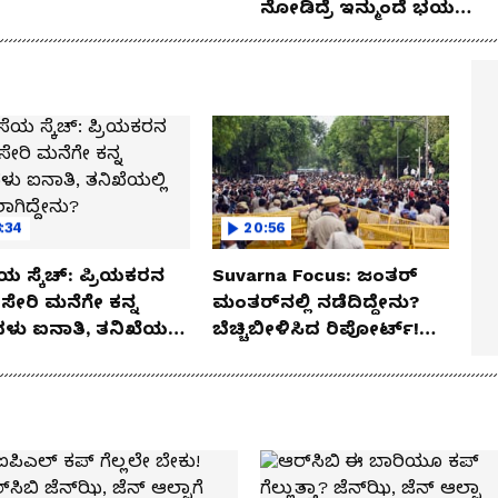
ನೋಡಿದ್ರೆ ಇನ್ಮುಂದೆ ಭಯ
ಪಡ್ತೀರಾ ನೀವು!
:34
20:56
ಯ ಸ್ಕೆಚ್: ಪ್ರಿಯಕರನ
Suvarna Focus: ಜಂತರ್
ಸೇರಿ ಮನೆಗೇ ಕನ್ನ
ಮಂತರ್‌ನಲ್ಲಿ ನಡೆದಿದ್ದೇನು?
ಳು ಐನಾತಿ, ತನಿಖೆಯಲ್ಲಿ
ಬೆಚ್ಚಿಬೀಳಿಸಿದ ರಿಪೋರ್ಟ್!
ಗಿದ್ದೇನು?
ಆಪರೇಷನ್ 2873 ಅಸಲಿ
ಸೀಕ್ರೆಟ್?