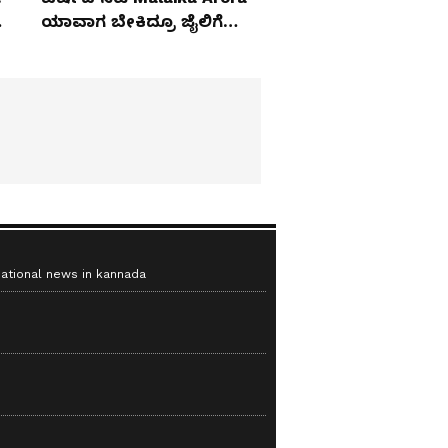
ಯಾವಾಗ ಬೇಕಿದ್ರೂ ಜೈಲಿಗೆ
ಹೋಗ್ತಾರೆ!
national news in kannada