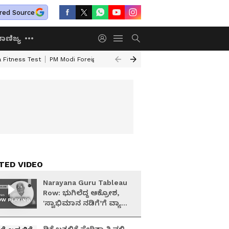
red Source
ಾಣಿಜ್ಯ
 Fitness Test
PM Modi Foreign Travel Expenditure
Valmiki Corporatio
TED VIDEO
Narayana Guru Tableau
Row: ಭುಗಿಲೆದ್ದ ಆಕ್ರೋಶ,
W PLAYING
'ಸ್ವಾಭಿಮಾನ ನಡಿಗೆ’ಗೆ ವ್ಯಾಪಕ
ಬೆಂಬಲ