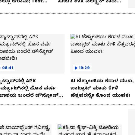
ೆಯಲ್ಲೂ ಆರಾಮ; Test
ಸುಜುಕಿ eVX ಎಲೆಕ್ಟ್ರಿಕ್ ಕಾರು
 Review!
ಅನಾವರಣ!
08:41
19:29
ಾಟ್ಸಾಪ್‌ನಲ್ಲಿ APK
AI ಟೆಕ್ನಾಲಜಿಯ ಕರಾಳ ಮುಖ,
ರ್ಮ್ಯಾಟ್‌ನಲ್ಲಿ ಹೊಸ ವರ್ಷ
ಚಾಟ್ಬಾಟ್ ಮಾತು ಕೇಳಿ
ಭಾಶಯ ಬಂದರೆ ಡೌನ್ಲೋಡ್
ಹೆತ್ತವರನ್ನೇ ಕೊಂದ ಯುವಕ!
ಾಡಬೇಡಿ!