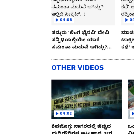
04:08
0
ಸದ್ಗುರು 'ಲಿಂಗ ಭೈರವಿ' ದೇವಿ
ಮಾಜಿ 
ಸನ್ನಿಧಿಯಲ್ಲಿಯೇ ಯಾಕೆ
ಟಾಕ್ಸ
ಸಮಂತಾ ಮದುವೆ ಆಗಿದ್ದು?
ಕಥೆ' 
ಇಲ್ಲಿದೆ ಸೀಕ್ರೆಟ್.. !
ರಶ್ಮಿ
OTHER VIDEOS
04:02
ಶಿವಮೊಗ್ಗ: ಸಾಗರದಲ್ಲಿ ಹೆಚ್ಚಿದ
ಒಂ
ಪುಡಿರೌಡಿಗಳ ಅಟ್ಟಹಾಸ, ಜನ
ವಿ