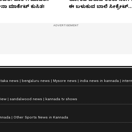
ನಾ ಮಾರ್ಕೆಟ್​ ಕುಸಿತ!
ಈ ಬಳುಕುವ ಬಾಲೆ ಸೀಕ್ರೇಟ್‌
ಏನು?
ataka news
bengaluru news
Mysore news
india news in kannada
inter
view
sandalwood news
kannada tv shows
annada
Other Sports News in Kannada