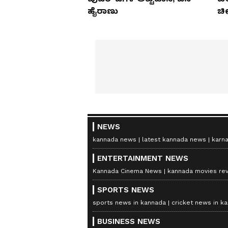
ಹೈರಾಣು
ಚೀ
NEWS
kannada news
latest kannada news
karn
ENTERTAINMENT NEWS
Kannada Cinema News
kannada movies re
SPORTS NEWS
sports news in kannada
cricket news in k
BUSINESS NEWS