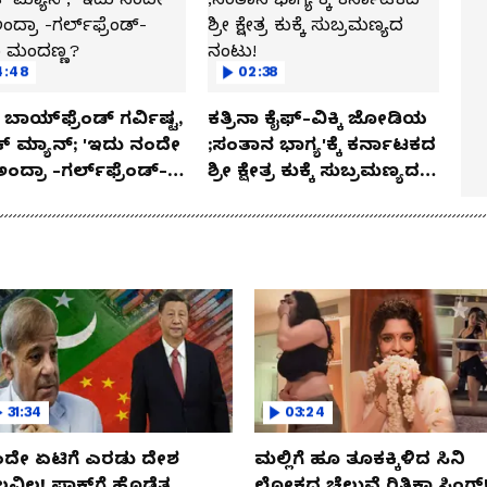
4:48
02:38
ಬಾಯ್‌ಫ್ರೆಂಡ್ ಗರ್ವಿಷ್ಟ,
ಕತ್ರಿನಾ ಕೈಫ್-ವಿಕ್ಕಿ ಜೋಡಿಯ
ಿಕ್ ಮ್ಯಾನ್; 'ಇದು ನಂದೇ
;ಸಂತಾನ ಭಾಗ್ಯ'ಕ್ಕೆ ಕರ್ನಾಟಕದ
ಅಂದ್ರಾ -ಗರ್ಲ್‌ಫ್ರೆಂಡ್-
ಶ್ರೀ ಕ್ಷೇತ್ರ ಕುಕ್ಕೆ ಸುಬ್ರಮಣ್ಯದ
ಕಾ ಮಂದಣ್ಣ?
ನಂಟು!
31:34
03:24
ದೇ ಏಟಿಗೆ ಎರಡು ದೇಶ
ಮಲ್ಲಿಗೆ ಹೂ ತೂಕಕ್ಕಿಳಿದ ಸಿನಿ
ಲವಿಲ! ಪಾಕ್​​ಗೆ ಹೊಡೆತ..
ಲೋಕದ ಚೆಲುವೆ ರಿತಿಕಾ ಸಿಂಗ್!