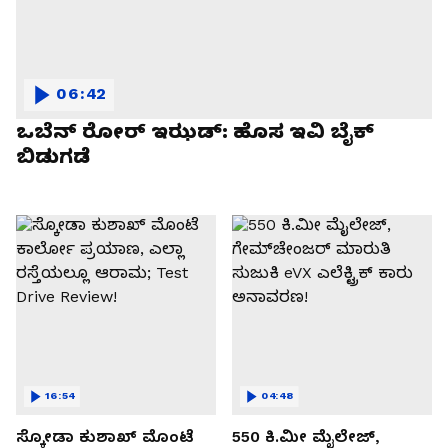
06:42
ಒಬೆನ್ ರೋರ್ ಇಝಡ್: ಹೊಸ ಇವಿ ಬೈಕ್
ಬಿಡುಗಡೆ
16:54
04:48
ಸ್ಕೋಡಾ ಕುಶಾಖ್ ಮೊಂಟೆ
550 ಕಿ.ಮೀ ಮೈಲೇಜ್,