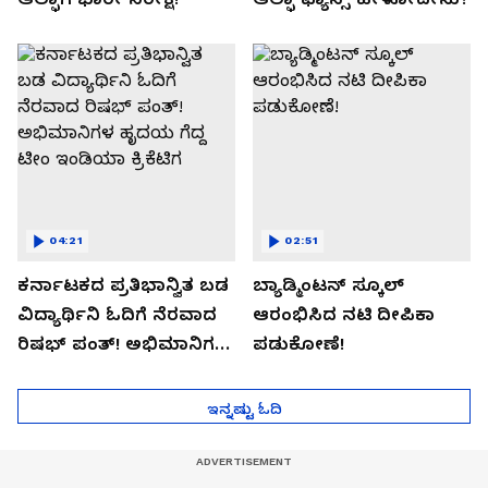
04:21
02:51
ಕರ್ನಾಟಕದ ಪ್ರತಿಭಾನ್ವಿತ ಬಡ
ಬ್ಯಾಡ್ಮಿಂಟನ್ ಸ್ಕೂಲ್​
ವಿದ್ಯಾರ್ಥಿನಿ ಓದಿಗೆ ನೆರವಾದ
ಆರಂಭಿಸಿದ ನಟಿ ದೀಪಿಕಾ
ರಿಷಭ್ ಪಂತ್! ಅಭಿಮಾನಿಗಳ
ಪಡುಕೋಣೆ!
ಹೃದಯ ಗೆದ್ದ ಟೀಂ ಇಂಡಿಯಾ
ಕ್ರಿಕೆಟಿಗ
ಇನ್ನಷ್ಟು ಓದಿ