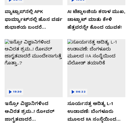
ವ್ಯಾಟ್ಸಾಪ್‌ನಲ್ಲಿ APK
AI ಟೆಕ್ನಾಲಜಿಯ ಕರಾಳ ಮುಖ,
ಫಾರ್ಮ್ಯಾಟ್‌ನಲ್ಲಿ ಹೊಸ ವರ್ಷ
ಚಾಟ್ಬಾಟ್ ಮಾತು ಕೇಳಿ
ಶುಭಾಶಯ ಬಂದರೆ
ಹೆತ್ತವರನ್ನೇ ಕೊಂದ ಯುವಕ!
ಡೌನ್ಲೋಡ್ ಮಾಡಬೇಡಿ!
19:30
06:22
ಇಸ್ರೋ ವಿಜ್ಞಾನಿಗಳಿಂದ
ಸೂರ್ಯನತ್ತ ಆದಿತ್ಯ L-1
ಅವಿರತ ಶ್ರಮ..! ರೋವರ್
ಉಡಾವಣೆ: ಬೆಂಗಳೂರು
ಜಾಗೃತವಾದರೆ
ಮೂಲದ IIA ಸಂಸ್ಥೆಯಿಂದ
ಮುಂದೇನಾಗುತ್ತೆ ಗೊತ್ತಾ..?
ಪೆಲೋಡ್‌ ತಯಾರಿಕೆ