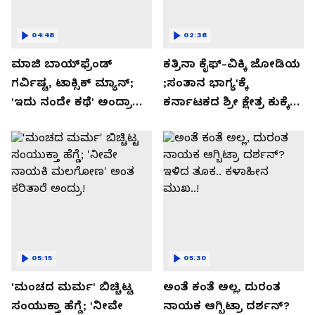
04:48
02:38
ಮಾಜಿ ಬಾಯ್‌ಫ್ರೆಂಡ್
ಕತ್ರಿನಾ ಕೈಫ್-ವಿಕ್ಕಿ ಜೋಡಿಯ
ಗರ್ವಿಷ್ಟ, ಟಾಕ್ಸಿಕ್ ಮ್ಯಾನ್;
;ಸಂತಾನ ಭಾಗ್ಯ'ಕ್ಕೆ
'ಇದು ನಂದೇ ಕಥೆ' ಅಂದ್ರಾ
ಕರ್ನಾಟಕದ ಶ್ರೀ ಕ್ಷೇತ್ರ ಕುಕ್ಕೆ
-ಗರ್ಲ್‌ಫ್ರೆಂಡ್- ರಶ್ಮಿಕಾ
ಸುಬ್ರಮಣ್ಯದ ನಂಟು!
ಮಂದಣ್ಣ?
05:15
05:30
'ಮಂಚದ ಮರ್ಮ' ಬಿಚ್ಚಿಟ್ಟ
ಅಂತೆ ಕಂತೆ ಅಲ್ಲ, ದುರಂತ
ಸಂಯುಕ್ತಾ ಹೆಗ್ಡೆ; 'ನೀವೇ
ನಾಯಕ ಆಗ್ಬಿಟ್ರಾ ದರ್ಶನ್?