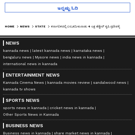
ಇನ್ನಷ್ಟು ಓದಿ
HOME
NEWS
STATE
ಕರ್ನಾಟಕದಲ್ಲಿ ಬರ,ತಮಿಳುನಾಡು 4 ಲಕ್ಷ ಹೆಕ್ಟೇರ್ ಕೃಷಿ ಪ್ರದೇಶಕ್ಕೆ ಕಾವೇರಿ ನೀರು ಬಳಕೆ!
NEWS
kannada news
latest kannada news
karnataka news
bengaluru news
Mysore news
india news in kannada
international news in kannada
ENTERTAINMENT NEWS
Kannada Cinema News
kannada movies review
sandalwood news
kannada tv shows
SPORTS NEWS
sports news in kannada
cricket news in kannada
Other Sports News in Kannada
BUSINESS NEWS
Business news in kannada
share market news in kannada