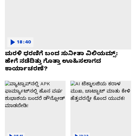
18:40
ಮರಳಿ ಧರಣಿಗೆ ಬಂದ ಸುನೀತಾ ವಿಲಿಯಮ್ಸ್:
ಹೇಗೆ ನಡೆದಿತ್ತು ಗೊತ್ತಾ ಊಹಿಸಲಾಗದ
ಕಾರ್ಯಾಚರಣೆ?
08:41
19:29