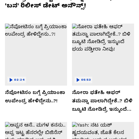
'ಬನ' ರಿಲೀಸ್ ಡೇಟ್ ಅನೌನ್ಸ್!
02:24
05:53
ನೆಪೋಟಿಸಂ ಬಗ್ಗೆ ಪ್ರಿಯಾಂಕಾ
ನೋರಾ ಫತೇಹಿ ಆಫರ್​
ಉಪೇಂದ್ರ ಹೇಳಿದ್ದೇನು..?!
ತಮನ್ನಾ ಪಾಲಾಗಿದ್ದೇಕೆ..? ಬಿಳಿ
ಬ್ಯೂಟಿ ನೋಡಿದ್ರೆ ಇನ್ಮುಂದೆ
ಭಯ ಪಡ್ತೀರಾ ನೀವು!