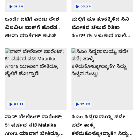
31:34
03:24
ಒಂದೇ ಏಟಿಗೆ ಎರಡು ದೇಶ
ಮಲ್ಲಿಗೆ ಹೂ ತೂಕಕ್ಕಿಳಿದ ಸಿನಿ
ವಿಲವಿಲ! ಪಾಕ್​​ಗೆ ಹೊಡೆತ..
ಲೋಕದ ಚೆಲುವೆ ರಿತಿಕಾ
ಚೀನಾ ಮಾರ್ಕೆಟ್​ ಕುಸಿತ!
ಸಿಂಗ್!‌ ಈ ಬಳುಕುವ ಬಾಲೆ
ಸೀಕ್ರೇಟ್‌ ಏನು?
02:11
17:29
ನಾನ್ ಬೇಲೆಬಲ್ ವಾರೆಂಟ್;
ಸಿಎಂ ಸಿದ್ದರಾಮಯ್ಯ ಪದೇ
51 ವರ್ಷದ ನಟಿ Malaika
ಪದೇ ತಾಳ್ಮೆ
Arora ಯಾವಾಗ ಬೇಕಿದ್ರೂ
ಕಳೆದುಕೊಳ್ಳೋದ್ಯಾಕೆ? ಸಿದ್ದು