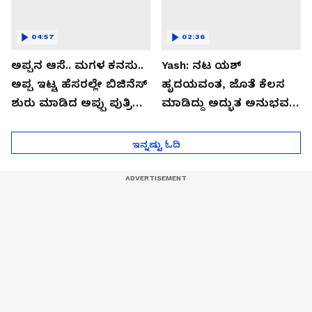
04:57
02:36
ಅಪ್ಪನ ಆಸೆ.. ಮಗಳ ಕನಸು..
Yash: ನಟ ಯಶ್​
ಅಪ್ಪ ಇಟ್ಟ ಹೆಸರಲ್ಲೇ ಬಿಜಿನೆಸ್​
ಹೃದಯವಂತ, ಜೊತೆ ಕೆಲಸ
ಶುರು ಮಾಡಿದ ಅಪ್ಪು ಪುತ್ರಿ
ಮಾಡಿದ್ದು ಅದ್ಭುತ ಅನುಭವ:
ವಂದಿತಾ..!
ತಾರಾ ಸುತಾರಿಯಾ
ಇನ್ನಷ್ಟು ಓದಿ