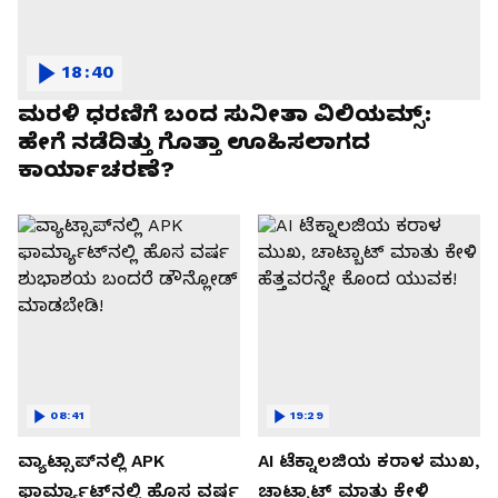
18:40
ಮರಳಿ ಧರಣಿಗೆ ಬಂದ ಸುನೀತಾ ವಿಲಿಯಮ್ಸ್:
ಹೇಗೆ ನಡೆದಿತ್ತು ಗೊತ್ತಾ ಊಹಿಸಲಾಗದ
ಕಾರ್ಯಾಚರಣೆ?
08:41
19:29
ವ್ಯಾಟ್ಸಾಪ್‌ನಲ್ಲಿ APK
AI ಟೆಕ್ನಾಲಜಿಯ ಕರಾಳ ಮುಖ,
ಫಾರ್ಮ್ಯಾಟ್‌ನಲ್ಲಿ ಹೊಸ ವರ್ಷ
ಚಾಟ್ಬಾಟ್ ಮಾತು ಕೇಳಿ