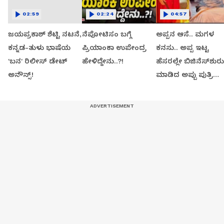
02:59
02:24
04:57
ಜಯಪ್ರಕಾಶ್ ಶೆಟ್ಟಿ ನಟನೆ,
ನೆಪೋಟಿಸಂ ಬಗ್ಗೆ
ಅಪ್ಪನ ಆಸೆ.. ಮಗಳ
ಕನ್ನಡ-ತುಳು ಭಾಷೆಯ
ಪ್ರಿಯಾಂಕಾ ಉಪೇಂದ್ರ
ಕನಸು.. ಅಪ್ಪ ಇಟ್ಟ
'ಬನ' ರಿಲೀಸ್ ಡೇಟ್
ಹೇಳಿದ್ದೇನು..?!
ಹೆಸರಲ್ಲೇ ಬಿಜಿನೆಸ್​ಶುರು
ಅನೌನ್ಸ್!
ಮಾಡಿದ ಅಪ್ಪು ಪುತ್ರಿ
ವಂದಿತಾ..!