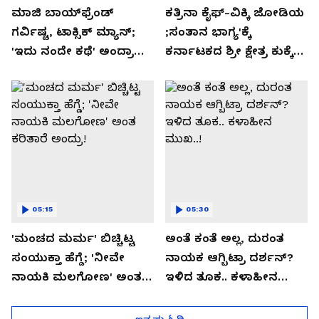
ಮಾಜಿ ಬಾಯ್‌ಫ್ರೆಂಡ್
ಕತ್ರಿನಾ ಕೈಫ್-ವಿಕ್ಕಿ ಜೋಡಿಯ
ಗರ್ವಿಷ್ಟ, ಟಾಕ್ಸಿಕ್ ಮ್ಯಾನ್;
;ಸಂತಾನ ಭಾಗ್ಯ'ಕ್ಕೆ
'ಇದು ನಂದೇ ಕಥೆ' ಅಂದ್ರಾ
ಕರ್ನಾಟಕದ ಶ್ರೀ ಕ್ಷೇತ್ರ ಕುಕ್ಕೆ
-ಗರ್ಲ್‌ಫ್ರೆಂಡ್- ರಶ್ಮಿಕಾ
ಸುಬ್ರಮಣ್ಯದ ನಂಟು!
ಮಂದಣ್ಣ?
05:15
05:30
'ಮಂಚದ ಮರ್ಮ' ಬಿಚ್ಚಿಟ್ಟ
ಅಂತೆ ಕಂತೆ ಅಲ್ಲ, ದುರಂತ
ಸಂಯುಕ್ತಾ ಹೆಗ್ಡೆ; 'ನೀವೇ
ನಾಯಕ ಆಗ್ಬಿಟ್ರಾ ದರ್ಶನ್?
ನಾಯಕಿ ಮಲಗೋಣ' ಅಂತ
ಇಳಿದ ತೂಕ.. ಕಳಾಹೀನ
ಕರಿತಾರೆ ಅಂದ್ರು!
ಮುಖ..!
ಇನ್ನಷ್ಟು ಓದಿ