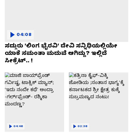
04:08
ಸದ್ಗುರು 'ಲಿಂಗ ಭೈರವಿ' ದೇವಿ ಸನ್ನಿಧಿಯಲ್ಲಿಯೇ
ಯಾಕೆ ಸಮಂತಾ ಮದುವೆ ಆಗಿದ್ದು? ಇಲ್ಲಿದೆ
ಸೀಕ್ರೆಟ್.. !
04:48
02:38