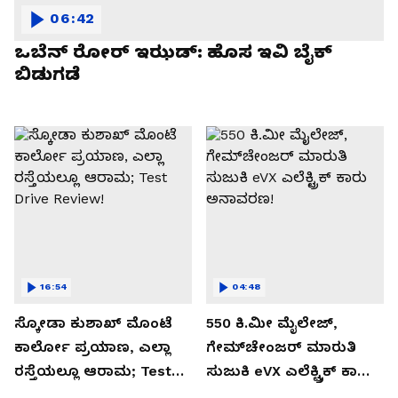
06:42
ಒಬೆನ್ ರೋರ್ ಇಝಡ್: ಹೊಸ ಇವಿ ಬೈಕ್
ಬಿಡುಗಡೆ
16:54
04:48
ಸ್ಕೋಡಾ ಕುಶಾಖ್ ಮೊಂಟೆ
550 ಕಿ.ಮೀ ಮೈಲೇಜ್,
ಕಾರ್ಲೋ ಪ್ರಯಾಣ, ಎಲ್ಲಾ
ಗೇಮ್‌ಚೇಂಜರ್ ಮಾರುತಿ
ರಸ್ತೆಯಲ್ಲೂ ಆರಾಮ; Test
ಸುಜುಕಿ eVX ಎಲೆಕ್ಟ್ರಿಕ್ ಕಾರು
Drive Review!
ಅನಾವರಣ!