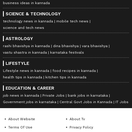
business ideas in kannada
SCIENCE & TECHNOLOGY
technology news in kannada
mobile tech news
science and tech news
ASTROLOGY
rashi bhavishya in kannada
dina bhavishya
vara bhavishya
vastu shastra in kannada
karnataka festivals
LIFESTYLE
Lifestyle news in kannada
food recipes in kannada
health tips in kannada
kitchen tips in kannada
EDUCATION & CAREER
job news in kannada
Private Jobs
bank jobs in karnataka
Government jobs in karnataka
Central Govt Jobs in Kannada
IT Jobs
About Website
About Tv
Terms Of Use
Privacy Policy