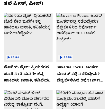
ತಲೆ ಪೀಸ್, ಪೀಸ್!
23:34
20:56
ಸೊಸೆಯ ಸ್ಕೆಚ್: ಪ್ರಿಯಕರನ
Suvarna Focus: ಜಂತರ್
ಜೊತೆ ಸೇರಿ ಮನೆಗೇ ಕನ್ನ
ಮಂತರ್‌ನಲ್ಲಿ ನಡೆದಿದ್ದೇನು?
ಹಾಕಿದಳು ಐನಾತಿ, ತನಿಖೆಯಲ್ಲಿ
ಬೆಚ್ಚಿಬೀಳಿಸಿದ ರಿಪೋರ್ಟ್!
ಬಯಲಾಗಿದ್ದೇನು?
ಆಪರೇಷನ್ 2873 ಅಸಲಿ
ಸೀಕ್ರೆಟ್?