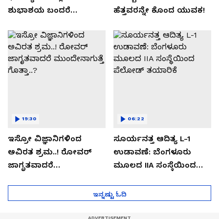
ಶುಭಾಶಯ ಬಂದರೆ
ಹೆತ್ತವರನ್ನೇ ಕೊಂದ ಯುವಕ!
ಡೌನ್ಲೋಡ್ ಮಾಡಬೇಡಿ!
19:30
06:22
ಇಸ್ರೋ ವಿಜ್ಞಾನಿಗಳಿಂದ
ಸೂರ್ಯನತ್ತ ಆದಿತ್ಯ L-1
ಅವಿರತ ಶ್ರಮ..! ರೋವರ್
ಉಡಾವಣೆ: ಬೆಂಗಳೂರು
ಜಾಗೃತವಾದರೆ
ಮೂಲದ IIA ಸಂಸ್ಥೆಯಿಂದ
ಮುಂದೇನಾಗುತ್ತೆ ಗೊತ್ತಾ..?
ಪೆಲೋಡ್‌ ತಯಾರಿಕೆ
ಇನ್ನಷ್ಟು ಓದಿ