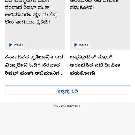
04:21
02:51
ಕರ್ನಾಟಕದ ಪ್ರತಿಭಾನ್ವಿತ ಬಡ
ಬ್ಯಾಡ್ಮಿಂಟನ್ ಸ್ಕೂಲ್​
ವಿದ್ಯಾರ್ಥಿನಿ ಓದಿಗೆ ನೆರವಾದ
ಆರಂಭಿಸಿದ ನಟಿ ದೀಪಿಕಾ
ರಿಷಭ್ ಪಂತ್! ಅಭಿಮಾನಿಗಳ
ಪಡುಕೋಣೆ!
ಹೃದಯ ಗೆದ್ದ ಟೀಂ ಇಂಡಿಯಾ
ಕ್ರಿಕೆಟಿಗ
ಇನ್ನಷ್ಟು ಓದಿ