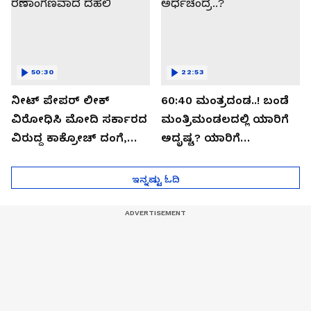
50:30
22:53
ನೀಟ್ ಪೇಪರ್ ಲೀಕ್
60:40 ಮಂತ್ರದಂಡ..! ಬಂಡೆ
ವಿರೋಧಿಸಿ ಮೋದಿ ಸರ್ಕಾರದ
ಮಂತ್ರಿಮಂಡಲದಲ್ಲಿ ಯಾರಿಗೆ
ವಿರುದ್ದ ಕಾಕ್ರೋಚ್ ದಂಗೆ,
ಅದೃಷ್ಟ? ಯಾರಿಗೆ
ರಣಾಂಗಣವಾದ ದೆಹಲಿ
ಅರ್ಧಚಂದ್ರ..?
ಇನ್ನಷ್ಟು ಓದಿ