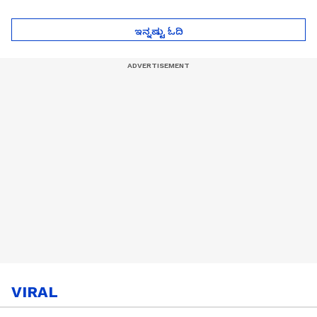
ಜೈಲಿಗೆ ಹೋಗ್ತಾರೆ!
ಸಿಟ್ಟಿನ ಗುಟ್ಟು!
ಇನ್ನಷ್ಟು ಓದಿ
VIRAL