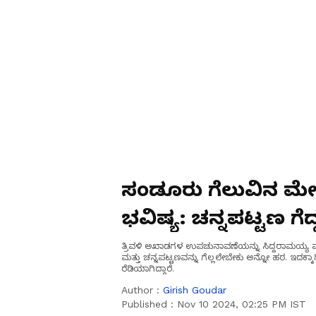
ಸಂಡೂರು ಗೆಲುವಿನ ಮೇಲೆ
ಭವಿಷ್ಯ: ಚನ್ನಪಟ್ಟಣ ಗೆದ್
ತ್ರಿವಳಿ ಅಖಾಡಗಳ ಉಪಚುನಾವಣೆಯನ್ನು ಸಿದ್ದರಾಮಯ್ಯ ಮತ್ತು
ಮತ್ತು ಚನ್ನಪಟ್ಟಣವನ್ನು ಗೆಲ್ಲಲೇಬೇಕು ಅನ್ನೋ ಹಠ. ಇದಕ್ಕಾಗಿ 
ರೆಡಿಯಾಗಿದ್ದಾರೆ.
Author :
Girish Goudar
Published :
Nov 10 2024, 02:25 PM IST