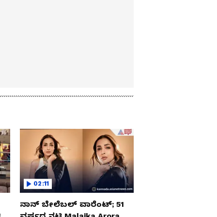
02:11
ನಾನ್ ಬೇಲೆಬಲ್ ವಾರೆಂಟ್; 51
‌
ವರ್ಷದ ನಟಿ Malaika Arora