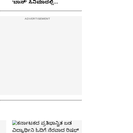
ಇತಿಹಾಸ?
'ಬಾಸ್' ಸಿನಿಮಾದಲ್ಲಿ
ಅಂಥದ್ದೇನಿದೆ?