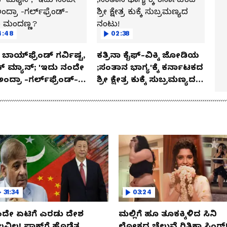
4:48
02:38
ಬಾಯ್‌ಫ್ರೆಂಡ್ ಗರ್ವಿಷ್ಟ,
ಕತ್ರಿನಾ ಕೈಫ್-ವಿಕ್ಕಿ ಜೋಡಿಯ
ಿಕ್ ಮ್ಯಾನ್; 'ಇದು ನಂದೇ
;ಸಂತಾನ ಭಾಗ್ಯ'ಕ್ಕೆ ಕರ್ನಾಟಕದ
ಅಂದ್ರಾ -ಗರ್ಲ್‌ಫ್ರೆಂಡ್-
ಶ್ರೀ ಕ್ಷೇತ್ರ ಕುಕ್ಕೆ ಸುಬ್ರಮಣ್ಯದ
ಕಾ ಮಂದಣ್ಣ?
ನಂಟು!
31:34
03:24
ದೇ ಏಟಿಗೆ ಎರಡು ದೇಶ
ಮಲ್ಲಿಗೆ ಹೂ ತೂಕಕ್ಕಿಳಿದ ಸಿನಿ
ಲವಿಲ! ಪಾಕ್​​ಗೆ ಹೊಡೆತ..
ಲೋಕದ ಚೆಲುವೆ ರಿತಿಕಾ ಸಿಂಗ್!