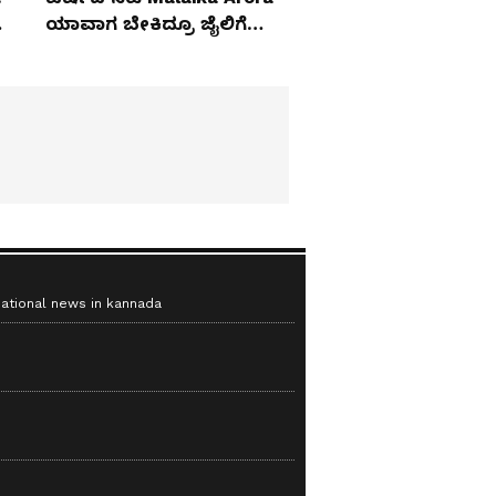
ಯಾವಾಗ ಬೇಕಿದ್ರೂ ಜೈಲಿಗೆ
ಹೋಗ್ತಾರೆ!
national news in kannada