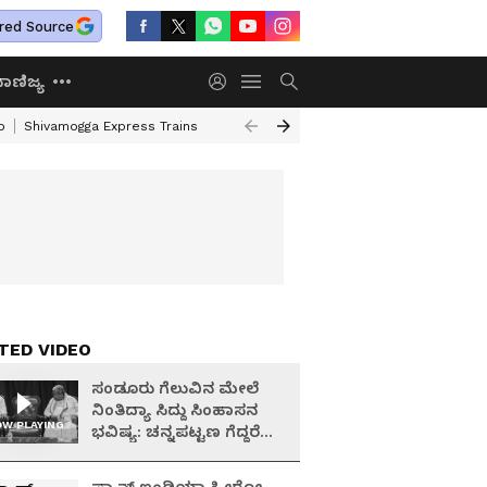
red Source
ಾಣಿಜ್ಯ
o
Shivamogga Express Trains
Airtel Prepaid Plan
Rural Employment
TED VIDEO
ಸಂಡೂರು ಗೆಲುವಿನ ಮೇಲೆ
ನಿಂತಿದ್ಯಾ ಸಿದ್ದು ಸಿಂಹಾಸನ
W PLAYING
ಭವಿಷ್ಯ: ಚನ್ನಪಟ್ಟಣ ಗೆದ್ದರೆ
ಡಿಕೆಶಿ ಸಿಎಂ ಆಗ್ತಾರಾ?