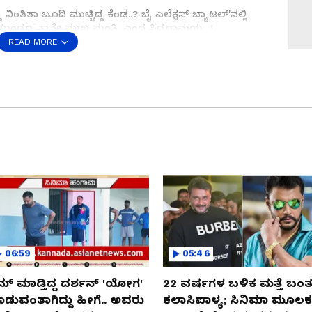
ು ನಿಂತಿತಾ ಬೂದಿ ಮುಚ್ಚಿದ್ದ ಕೆಂಡ..? ಬೈ ಎಲೆಕ್ಷನ್ ಬ್ಯಾಟಲ್'ನಲ್ಲಿ
ುಂದೂ ನಾನೇ ಮುಖ್ಯಮಂತ್ರಿ ಎಂದ ಸಿದ್ದರಾಮಯ್ಯ..!
ೆ ಎಂದ ಬಂಡೆ ಭಂಟರು..! ಸಿಎಂಗೆ ಸಂಡೂರು ಸವಾಲ್, ಡಿಸಿಎಂಗೆ
READ MORE
ಿ ಅಡಗಿರೋ ಸಿಂಹಾಸನ ಯುದ್ಧದ ಅಸಲಿ ರಹಸ್ಯ..? ಇದು
ಲು ಭಲೇ ಜೋಡಿ ಹೆಣೆದ ವಿಜಯಮಂತ್ರನಾ..? ಸಿಎಂ ಸಂಘರ್ಷದ ಹಿಂದಿನ
ಲ್, ಗುದ್ದಾಂ ಗುದ್ದಿ..!
anet suvarna news ಅನ್ನು ಆಯ್ಕೆ ಮಾಡಿಕೊಳ್ಳಿ
ರೆಸ್ಟಿಂಗ್ ಲೆಕ್ಕಾಚಾರವೊಂದು ಅಡಗಿದೆ.. ಅದು ಪಕ್ಕಾ ಲೆಕ್ಕ ಹಾಕಿಯೇ
ುಳಿಸಿರೋ ದಾಳ.. ಅಷ್ಟಕ್ಕೂ ಏನದು ಭಲೇ ಜೋಡಿಯ ದಾಳದ ಹಿಂದಿನ
 ಗೌಡರ ಸೇಡು.. ಸಿದ್ದು ಜಿದ್ದು.. ಧಗಧಗಿಸಿದ ದುಷ್ಮನಿ..!
06:59
05:46
ಮ್ ಮಾಡ್ತಿದ್ದ ದರ್ಶನ್ 'ಯೋಗ'
22 ವರ್ಷಗಳ ಬಳಿಕ ಮತ್ತೆ ಬಂತ
ಡುವಂತಾಗಿದ್ದು ಹೀಗೆ.. ಅವರು
ಕಲಾಸಿಪಾಳ್ಯ; ಸಿನಿಮಾ ಮೂಲಕ