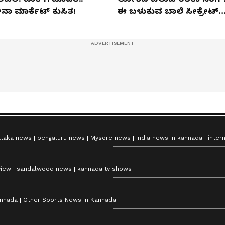
ನಾ ಮಾರ್ಕೆಟ್​ ಕುಸಿತ!
ಈ ಬಳುಕುವ ಬಾಲೆ ಸೀಕ್ರೇಟ್‌
ಏನು?
ataka news
bengaluru news
Mysore news
india news in kannada
inter
view
sandalwood news
kannada tv shows
annada
Other Sports News in Kannada