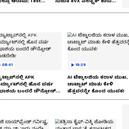
ೆಯಲ್ಲೂ ಆರಾಮ; Test
ಸುಜುಕಿ eVX ಎಲೆಕ್ಟ್ರಿಕ್ ಕಾರು
 Review!
ಅನಾವರಣ!
08:41
19:29
ಾಟ್ಸಾಪ್‌ನಲ್ಲಿ APK
AI ಟೆಕ್ನಾಲಜಿಯ ಕರಾಳ ಮುಖ,
ರ್ಮ್ಯಾಟ್‌ನಲ್ಲಿ ಹೊಸ ವರ್ಷ
ಚಾಟ್ಬಾಟ್ ಮಾತು ಕೇಳಿ
ಭಾಶಯ ಬಂದರೆ ಡೌನ್ಲೋಡ್
ಹೆತ್ತವರನ್ನೇ ಕೊಂದ ಯುವಕ!
ಾಡಬೇಡಿ!