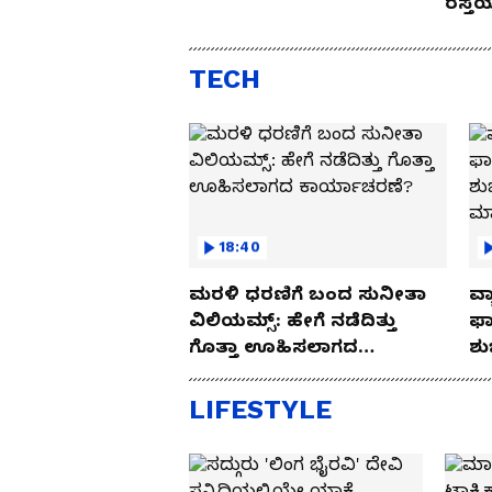
ರಸ್ತ
Drive
TECH
18:40
ಮರಳಿ ಧರಣಿಗೆ ಬಂದ ಸುನೀತಾ
ವ್ಯ
ವಿಲಿಯಮ್ಸ್: ಹೇಗೆ ನಡೆದಿತ್ತು
ಫಾ
ಗೊತ್ತಾ ಊಹಿಸಲಾಗದ
ಶು
ಕಾರ್ಯಾಚರಣೆ?
ಮ
LIFESTYLE