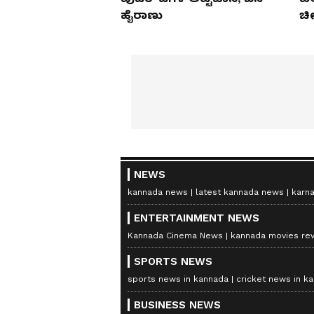
ಹೈರಾಣು
ಚೀ
NEWS
kannada news
latest kannada news
karn
ENTERTAINMENT NEWS
Kannada Cinema News
kannada movies re
SPORTS NEWS
sports news in kannada
cricket news in k
BUSINESS NEWS