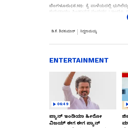
ಬೆಂಗಳೂರು(ನ.10):
ಕೈ ಪಾಳೆಯದಲ್ಲಿ ಭುಗಿಲೆದ್ದ
ಶುರುವಾಯ್ತು ಸಿಂಹಾಸನ ಸಂಘರ್ಷ..! ಇಂದೂ, ಮ
ಬೊಂಬೆಯಾಟದಲ್ಲಿ ಗೆದ್ದರೆ ಡಿಕೆ ಸಿಎಂ ಆಗ್ತಾರ
ಪಟ್ಟಣ ಪ್ರತಿಷ್ಠೆ.. ಏನದು ಅವಳಿ ಅಖಾಡಗಳಲ್ಲ
ಅಂತರ್ಯುದ್ಧನಾ..? ಮಿನಿ ಕುರುಕ್ಷೇತ್ರ ಗೆಲ್ಲ
ಡಿ.ಕೆ. ಶಿವಕುಮಾರ್
ಸಿದ್ದರಾಮಯ್ಯ
ಅಸಲಿಯತ್ತಿನ ಅನಾವರಣವೇ ಇವತ್ತಿನ ಸುವರ್ಣ ಸ್ಪೆಷ
ಸಮಗ್ರ ಸುದ್ದಿ ಮೂಲವನ್ನಾಗಿ asi
ENTERTAINMENT
ಸಿಎಂ ಸಿಂಹಾಸನದ ಗುದ್ದಾಂ ಗುದ್ದಿಯ ಹಿಂದೆ ಇಂಟ್
ಸಿದ್ದು-ಡಿಕೆ ಜೋಡಿ ಅವಳಿ ಅಖಾಡಗಳಲ್ಲಿ ಉರ
ಅಸಲಿಯತ್ತು..?
ಗುರು-ಶಿಷ್ಯರ ರಣಕಾಳಗಕ್ಕೆ ಸಾಕ್ಷಿಯಾದ ಚನ್ನಪಟ್ಟಣ;
06:49
ಪ್ಯಾನ್ ಇಂಡಿಯಾ ಹೀರೋ
ಜಿ
ವಿಜಯ್ ಈಗ ಈಗ ಪ್ಯಾನ್
ಮಾ