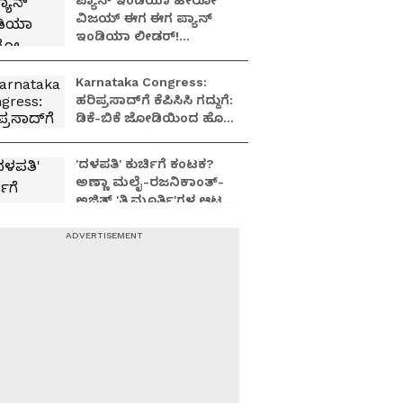
ಪ್ಯಾನ್ ಇಂಡಿಯಾ ಹೀರೋ
ವಿಜಯ್ ಈಗ ಈಗ ಪ್ಯಾನ್
ಇಂಡಿಯಾ ಲೀಡರ್!
ಹುಟ್ಟುಹಬ್ಬದ ದಿನ ಸಿಕ್ತು ಸಾಕ್ಷಿ!
Karnataka Congress:
ಹರಿಪ್ರಸಾದ್‌ಗೆ ಕೆಪಿಸಿಸಿ ಗದ್ದುಗೆ:
ಡಿಕೆ-ಬಿಕೆ ಜೋಡಿಯಿಂದ ಹೊಸ
ಮ್ಯಾಜಿಕ್ ಸಾಧ್ಯನಾ?
'ದಳಪತಿ' ಕುರ್ಚಿಗೆ ಕಂಟಕ?
ಅಣ್ಣಾ ಮಲೈ-ರಜನಿಕಾಂತ್-
ಅಜಿತ್ 'ತ್ರಿಮೂರ್ತಿ'ಗಳ ಆಟ
ಶುರುವಾಗ್ತಿದ್ಯಾ?
ಕನಕಾಧಿಪತಿ ಚದುರಂಗ.. BJP
ಪಡೆ ಕೋಲಾಹಲ:
ಹಸ್ತಕೋಟೆಗೇ ಗೊತ್ತಿರಲಿಲ್ಲ..
ಡಿಕೆ ಹೂಡಿದ ಚಕ್ರವ್ಯೂಹ!
362 ನಂಬರ್‌ಗಾಗಿ ಬಿಜೆಪಿ
ಆಟ, ಕಂಪನಕ್ಕೆ ಬಂಗಾಳದಿಂದ
ಯುಪಿ ವರೆಗೂ ಉರುಳುತ್ತಿದೆ
ವಿಕೆಟ್