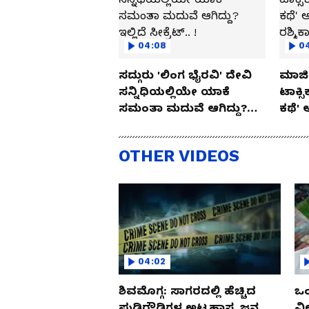
04:08
0
ಸದ್ಗುರು 'ಲಿಂಗ ಭೈರವಿ' ದೇವಿ
ಮಾಜಿ 
ಸನ್ನಿಧಿಯಲ್ಲಿಯೇ ಯಾಕೆ
ಟಾಕ್ಸ
ಸಮಂತಾ ಮದುವೆ ಆಗಿದ್ದು?
ಕಥೆ' 
ಇಲ್ಲಿದೆ ಸೀಕ್ರೆಟ್.. !
ರಶ್ಮಿ
OTHER VIDEOS
04:02
ಶಿವಮೊಗ್ಗ: ಸಾಗರದಲ್ಲಿ ಹೆಚ್ಚಿದ
ಒಂ
ಪುಡಿರೌಡಿಗಳ ಅಟ್ಟಹಾಸ, ಜನ
ವಿ