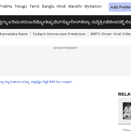
Prabha
Telugu
Tamil
Bangla
Hindi
Marathi
MyNation
Add Prefer
ದಿ
ಗ್ಯಾಲರಿ
ಮನರಂಜನೆ
ಜ್ಯೋತಿಷ್ಯ
ವೆಬ್‌ಸ್ಟೋರೀಸ್
ಜಿಲ್ಲಾ ಸುದ್ದಿ
ಕ್ರೀಡೆ
ಜೀವನಶೈಲಿ
ವ
Karnataka Rains
Today's Horoscope Prediction
BMTC Driver Viral Vide
 ಸಿದ್ದು ಸಿಂಹಾಸನ ಭವಿಷ್ಯ: ಚನ್ನಪಟ್ಟಣ ಗೆದ್ದರೆ ಡಿಕೆಶಿ ಸಿಎಂ ಆಗ್ತಾರಾ?
RELA
NO