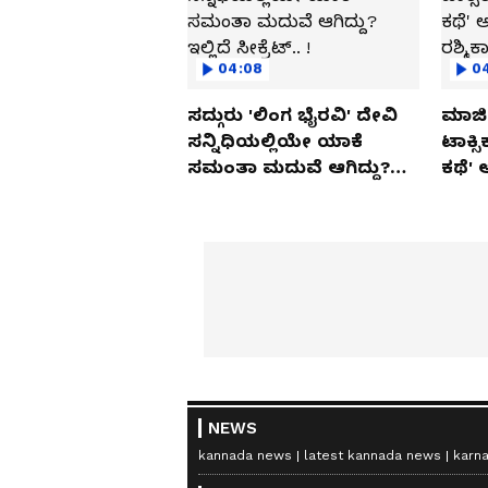
04:08
0
ಸದ್ಗುರು 'ಲಿಂಗ ಭೈರವಿ' ದೇವಿ
ಮಾಜಿ 
ಸನ್ನಿಧಿಯಲ್ಲಿಯೇ ಯಾಕೆ
ಟಾಕ್ಸ
ಸಮಂತಾ ಮದುವೆ ಆಗಿದ್ದು?
ಕಥೆ' 
ಇಲ್ಲಿದೆ ಸೀಕ್ರೆಟ್.. !
ರಶ್ಮಿ
NEWS
kannada news
latest kannada news
karn