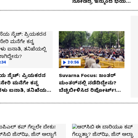
ನೋಡಿದ್ರೆ ಇನ್ಮುಂದೆ ಭಯ
ಪಡ್ತೀರಾ ನೀವು!
:34
20:56
ಯ ಸ್ಕೆಚ್: ಪ್ರಿಯಕರನ
Suvarna Focus: ಜಂತರ್
ಸೇರಿ ಮನೆಗೇ ಕನ್ನ
ಮಂತರ್‌ನಲ್ಲಿ ನಡೆದಿದ್ದೇನು?
ಳು ಐನಾತಿ, ತನಿಖೆಯಲ್ಲಿ
ಬೆಚ್ಚಿಬೀಳಿಸಿದ ರಿಪೋರ್ಟ್!
ಗಿದ್ದೇನು?
ಆಪರೇಷನ್ 2873 ಅಸಲಿ
ಸೀಕ್ರೆಟ್?