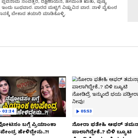
ೀ ಪ್ಲವನಾಮ ಸಂವತ್ಸರ, ದಕ್ಷಿಣಾಯನ, ಹೇಮಂತ ಋತು, ಪುಷ್ಯ
್ರ, ಇಂದು ಬುಧವಾರ. ವಾರದ ಮಟ್ಟಿಗೆ ವಿಷ್ಣುವಿನ ವಾರ. ನಾಳೆ ವೈಕುಂಠ
ಾಸಕ್ಕೆ ಬೇಕಾದ ತಯಾರಿ ಮಾಡಿಕೊಳ್ಳಿ.
02:24
05:53
ಪೋಟಿಸಂ ಬಗ್ಗೆ ಪ್ರಿಯಾಂಕಾ
ನೋರಾ ಫತೇಹಿ ಆಫರ್​ ತಮನ್
ೇಂದ್ರ ಹೇಳಿದ್ದೇನು..?!
ಪಾಲಾಗಿದ್ದೇಕೆ..? ಬಿಳಿ ಬ್ಯೂಟಿ