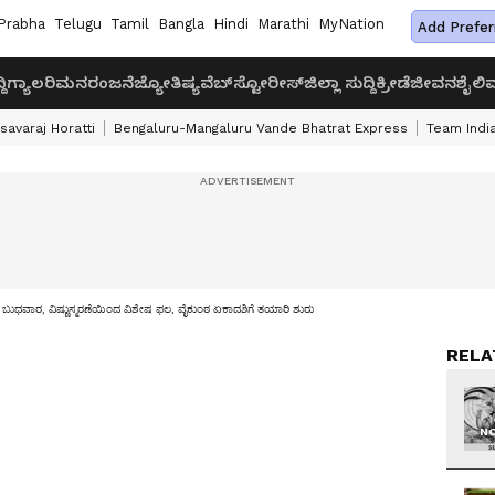
Prabha
Telugu
Tamil
Bangla
Hindi
Marathi
MyNation
Add Prefer
ದಿ
ಗ್ಯಾಲರಿ
ಮನರಂಜನೆ
ಜ್ಯೋತಿಷ್ಯ
ವೆಬ್‌ಸ್ಟೋರೀಸ್
ಜಿಲ್ಲಾ ಸುದ್ದಿ
ಕ್ರೀಡೆ
ಜೀವನಶೈಲಿ
ವ
savaraj Horatti
Bengaluru-Mangaluru Vande Bhatrat Express
Team India
ಧವಾರ, ವಿಷ್ಣುಸ್ಮರಣೆಯಿಂದ ವಿಶೇಷ ಫಲ, ವೈಕುಂಠ ಏಕಾದಶಿಗೆ ತಯಾರಿ ಶುರು
RELA
NO