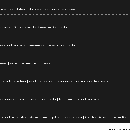
view
sandalwood news
kannada tv shows
annada
Other Sports News in Kannada
ews in kannada
business ideas in kannada
news
science and tech news
vara bhavishya
vastu shastra in kannada
karnataka festivals
 kannada
health tips in kannada
kitchen tips in kannada
bs in karnataka
Government jobs in karnataka
Central Govt Jobs in Kan