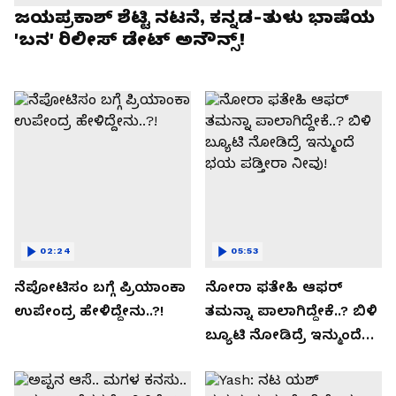
ಜಯಪ್ರಕಾಶ್ ಶೆಟ್ಟಿ ನಟನೆ, ಕನ್ನಡ-ತುಳು ಭಾಷೆಯ
'ಬನ' ರಿಲೀಸ್ ಡೇಟ್ ಅನೌನ್ಸ್!
02:24
05:53
ನೆಪೋಟಿಸಂ ಬಗ್ಗೆ ಪ್ರಿಯಾಂಕಾ
ನೋರಾ ಫತೇಹಿ ಆಫರ್​
ಉಪೇಂದ್ರ ಹೇಳಿದ್ದೇನು..?!
ತಮನ್ನಾ ಪಾಲಾಗಿದ್ದೇಕೆ..? ಬಿಳಿ
ಬ್ಯೂಟಿ ನೋಡಿದ್ರೆ ಇನ್ಮುಂದೆ
ಭಯ ಪಡ್ತೀರಾ ನೀವು!