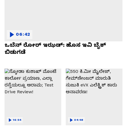
06:42
ಒಬೆನ್ ರೋರ್ ಇಝಡ್: ಹೊಸ ಇವಿ ಬೈಕ್
ಬಿಡುಗಡೆ
16:54
04:48