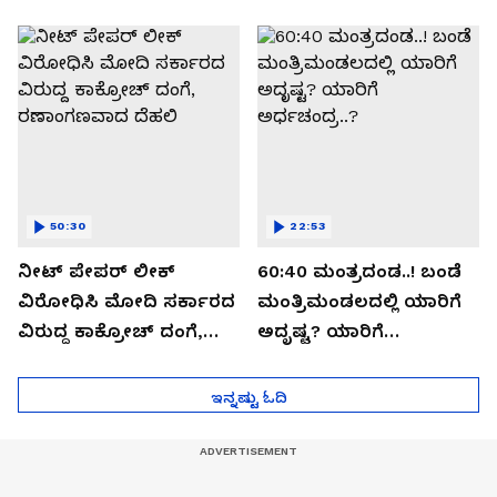
ಬಯಲಾಗಿದ್ದೇನು?
ಆಪರೇಷನ್ 2873 ಅಸಲಿ
ಸೀಕ್ರೆಟ್?
50:30
22:53
ನೀಟ್ ಪೇಪರ್ ಲೀಕ್
60:40 ಮಂತ್ರದಂಡ..! ಬಂಡೆ
ವಿರೋಧಿಸಿ ಮೋದಿ ಸರ್ಕಾರದ
ಮಂತ್ರಿಮಂಡಲದಲ್ಲಿ ಯಾರಿಗೆ
ವಿರುದ್ದ ಕಾಕ್ರೋಚ್ ದಂಗೆ,
ಅದೃಷ್ಟ? ಯಾರಿಗೆ
ರಣಾಂಗಣವಾದ ದೆಹಲಿ
ಅರ್ಧಚಂದ್ರ..?
ಇನ್ನಷ್ಟು ಓದಿ