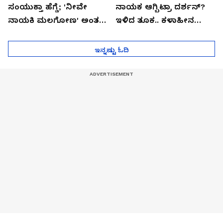
ಸಂಯುಕ್ತಾ ಹೆಗ್ಡೆ; 'ನೀವೇ
ನಾಯಕ ಆಗ್ಬಿಟ್ರಾ ದರ್ಶನ್?
ನಾಯಕಿ ಮಲಗೋಣ' ಅಂತ
ಇಳಿದ ತೂಕ.. ಕಳಾಹೀನ
ಕರಿತಾರೆ ಅಂದ್ರು!
ಮುಖ..!
ಇನ್ನಷ್ಟು ಓದಿ