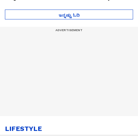
ಮುಂದೇನಾಗುತ್ತೆ ಗೊತ್ತಾ..?
ಪೆಲೋಡ್‌ ತಯಾರಿಕೆ
ಇನ್ನಷ್ಟು ಓದಿ
LIFESTYLE