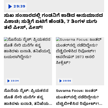
29:39
ಸುಖ ಸಂಸಾರದಲ್ಲಿ ಗಂಡನಿಗೆ ಕಾಡಿದ ಅನುಮಾನದ
ಪಿಶಾಚಿ; ಸುತ್ತಿಗೆ ಏಟಿಗೆ ಹೆಂಡತಿ, 7 ತಿಂಗಳ ಮಗು
ತಲೆ ಪೀಸ್, ಪೀಸ್!
23:34
20:56
ಸೊಸೆಯ ಸ್ಕೆಚ್: ಪ್ರಿಯಕರನ
Suvarna Focus: ಜಂತರ್
ಜೊತೆ ಸೇರಿ ಮನೆಗೇ ಕನ್ನ
ಮಂತರ್‌ನಲ್ಲಿ ನಡೆದಿದ್ದೇನು?
ಹಾಕಿದಳು ಐನಾತಿ, ತನಿಖೆಯಲ್ಲಿ
ಬೆಚ್ಚಿಬೀಳಿಸಿದ ರಿಪೋರ್ಟ್!