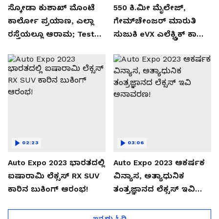
ಸ್ಕೋಡಾ ಕುಶಾಖ್ ಮೊಂಟೆ
550 ಕಿ.ಮೀ ಮೈಲೇಜ್,
ಕಾರ್ಲೋ ಪ್ರಯಾಣ, ಎಲ್ಲಾ
ಗೇಮ್‌ಚೇಂಜರ್ ಮಾರುತಿ
ರಸ್ತೆಯಲ್ಲೂ ಆರಾಮ; Test
ಸುಜುಕಿ eVX ಎಲೆಕ್ಟ್ರಿಕ್ ಕಾರು
Drive Review!
ಅನಾವರಣ!
02:23
03:06
Auto Expo 2023 ಭಾರತದಲ್ಲಿ
Auto Expo 2023 ಆಕರ್ಷಕ
ಐಷಾರಾಮಿ ಲೆಕ್ಸಸ್ RX SUV
ವಿನ್ಯಾಸ, ಅತ್ಯಾಧುನಿಕ
ಕಾರಿನ ಬುಕಿಂಗ್ ಆರಂಭ!
ತಂತ್ರಜ್ಞಾನದ ಲೆಕ್ಸಸ್ ಇವಿ
ಅನಾವರಣ!
ಇನ್ನಷ್ಟು ಓದಿ