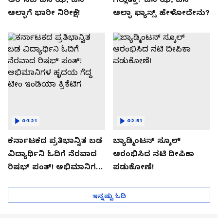
ಆಲ್ಫಾಗೆ ಭಾರೀ ನಿರೀಕ್ಷೆ!
ಆಲ್ಫಾ ಫ್ಯಾನ್ಸ್ ಹೇಳೋದೇನು?
04:21
02:51
ಕರ್ನಾಟಕದ ಪ್ರತಿಭಾನ್ವಿತ ಬಡ
ಬ್ಯಾಡ್ಮಿಂಟನ್ ಸ್ಕೂಲ್​
ವಿದ್ಯಾರ್ಥಿನಿ ಓದಿಗೆ ನೆರವಾದ
ಆರಂಭಿಸಿದ ನಟಿ ದೀಪಿಕಾ
ರಿಷಭ್ ಪಂತ್! ಅಭಿಮಾನಿಗಳ
ಪಡುಕೋಣೆ!
ಹೃದಯ ಗೆದ್ದ ಟೀಂ ಇಂಡಿಯಾ
ಕ್ರಿಕೆಟಿಗ
ಇನ್ನಷ್ಟು ಓದಿ