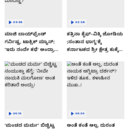
04:48
02:38
ಮಾಜಿ ಬಾಯ್‌ಫ್ರೆಂಡ್
ಕತ್ರಿನಾ ಕೈಫ್-ವಿಕ್ಕಿ ಜೋಡಿಯ
ಗರ್ವಿಷ್ಟ, ಟಾಕ್ಸಿಕ್ ಮ್ಯಾನ್;
;ಸಂತಾನ ಭಾಗ್ಯ'ಕ್ಕೆ
'ಇದು ನಂದೇ ಕಥೆ' ಅಂದ್ರಾ
ಕರ್ನಾಟಕದ ಶ್ರೀ ಕ್ಷೇತ್ರ ಕುಕ್ಕೆ
-ಗರ್ಲ್‌ಫ್ರೆಂಡ್- ರಶ್ಮಿಕಾ
ಸುಬ್ರಮಣ್ಯದ ನಂಟು!
ಮಂದಣ್ಣ?
05:15
05:30
'ಮಂಚದ ಮರ್ಮ' ಬಿಚ್ಚಿಟ್ಟ
ಅಂತೆ ಕಂತೆ ಅಲ್ಲ, ದುರಂತ