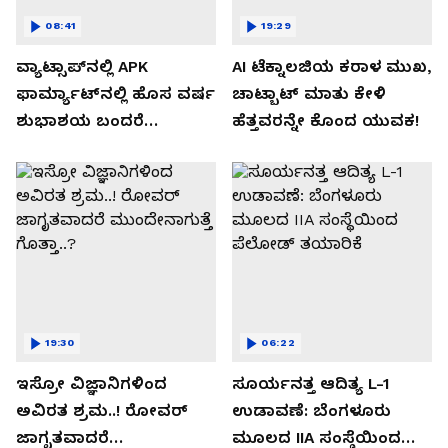
08:41
19:29
ವ್ಯಾಟ್ಸಾಪ್‌ನಲ್ಲಿ APK
AI ಟೆಕ್ನಾಲಜಿಯ ಕರಾಳ ಮುಖ,
ಫಾರ್ಮ್ಯಾಟ್‌ನಲ್ಲಿ ಹೊಸ ವರ್ಷ
ಚಾಟ್ಬಾಟ್ ಮಾತು ಕೇಳಿ
ಶುಭಾಶಯ ಬಂದರೆ
ಹೆತ್ತವರನ್ನೇ ಕೊಂದ ಯುವಕ!
ಡೌನ್ಲೋಡ್ ಮಾಡಬೇಡಿ!
19:30
06:22
ಇಸ್ರೋ ವಿಜ್ಞಾನಿಗಳಿಂದ
ಸೂರ್ಯನತ್ತ ಆದಿತ್ಯ L-1
ಅವಿರತ ಶ್ರಮ..! ರೋವರ್
ಉಡಾವಣೆ: ಬೆಂಗಳೂರು
ಜಾಗೃತವಾದರೆ
ಮೂಲದ IIA ಸಂಸ್ಥೆಯಿಂದ