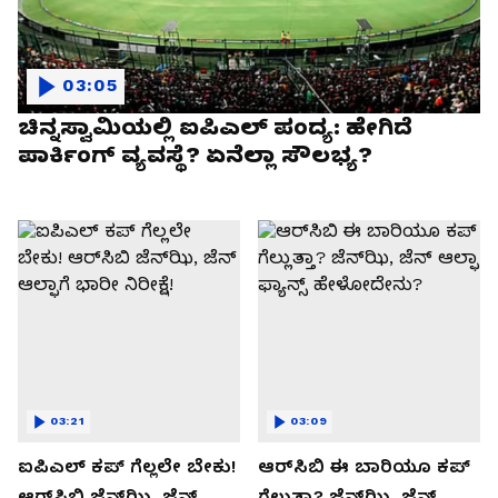
03:05
ಚಿನ್ನಸ್ವಾಮಿಯಲ್ಲಿ ಐಪಿಎಲ್‌ ಪಂದ್ಯ: ಹೇಗಿದೆ
ಪಾರ್ಕಿಂಗ್ ವ್ಯವಸ್ಥೆ? ಏನೆಲ್ಲಾ ಸೌಲಭ್ಯ?
03:21
03:09
ಐಪಿಎಲ್ ಕಪ್‌ ಗೆಲ್ಲಲೇ ಬೇಕು!
ಆರ್‌ಸಿಬಿ ಈ ಬಾರಿಯೂ ಕಪ್‌
ಆರ್‌ಸಿಬಿ ಜೆನ್‌ಝಿ, ಜೆನ್‌
ಗೆಲ್ಲುತ್ತಾ? ಜೆನ್‌ಝಿ, ಜೆನ್‌