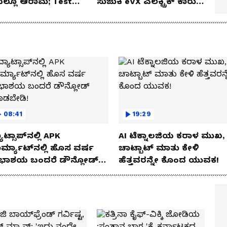
ೆಯಲ್ಲೂ ಆರಾಮ; Test
ಸುಜುಕಿ eVX ಎಲೆಕ್ಟ್ರಿಕ್ ಕಾರು
 Review!
ಅನಾವರಣ!
08:41
19:29
ಾಟ್ಸಾಪ್‌ನಲ್ಲಿ APK
AI ಟೆಕ್ನಾಲಜಿಯ ಕರಾಳ ಮುಖ,
ರ್ಮ್ಯಾಟ್‌ನಲ್ಲಿ ಹೊಸ ವರ್ಷ
ಚಾಟ್ಬಾಟ್ ಮಾತು ಕೇಳಿ
ಭಾಶಯ ಬಂದರೆ ಡೌನ್ಲೋಡ್
ಹೆತ್ತವರನ್ನೇ ಕೊಂದ ಯುವಕ!
ಾಡಬೇಡಿ!