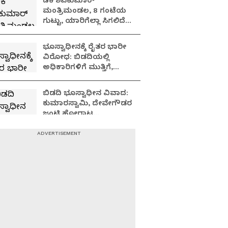
ಡಿಕೆ ಶಿವಕುಮಾರ್
ಮಂತ್ರಿಮಂಡಲ, 8 ಗಂಟೆಯ
ಗುಟ್ಟು, ಯಾರಿಗೆಲ್ಲಾ ಸಿಗಲಿದೆ
ಸಚಿವ ಸ್ಥಾನ?
ಭೂಸ್ವಾಧೀನಕ್ಕೆ ರೈತರ ಭಾರೀ
ವಿರೋಧ: ಬಿಡದಿಯಲ್ಲಿ
ಅಧಿಕಾರಿಗಳಿಗೆ ಮುತ್ತಿಗೆ,
ಬಡಿದಾಟ, ಉದ್ವಿಗ್ನ
ವಾತಾವರಣ
ಬಿಡದಿ ಭೂಸ್ವಾಧೀನ ವಿವಾದ:
ಕುಮಾರಸ್ವಾಮಿ, ದೇವೇಗೌಡರ
ಜಂಟಿ ಹೋರಾಟ
ಶುರುವಾಗುತ್ತಾ?
10 ರೂಪಾಯಿಗೆ ಬಿತ್ತು
ಅಮಾಯಕನ ಹೆಣ:
ಯಾರದ್ದೊ ಜಗಳ.. ಬಿಡಿಸಲು
ಹೋದವನು ಸತ್ತ!
Shivamogga: ಮಗಳಂತೆ
ನೋಡಿಕೊಳ್ತೀನಿ ಅಂದವರೇ
ಕೊಂದುಬಿಟ್ರು..ವರ್ಷದ
ಹಿಂದಿನ ಕೇಸ್​​ ಬಯಲಿಗೆ
ಬಂದಿದ್ದೇ ರೋಚಕ..!