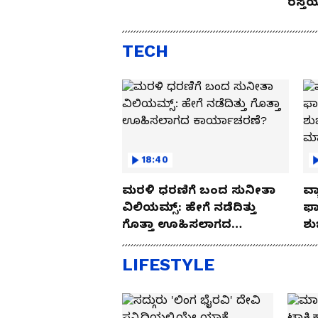
ರಸ್ತ
Drive
TECH
18:40
ಮರಳಿ ಧರಣಿಗೆ ಬಂದ ಸುನೀತಾ
ವ್ಯ
ವಿಲಿಯಮ್ಸ್: ಹೇಗೆ ನಡೆದಿತ್ತು
ಫಾ
ಗೊತ್ತಾ ಊಹಿಸಲಾಗದ
ಶು
ಕಾರ್ಯಾಚರಣೆ?
ಮ
LIFESTYLE