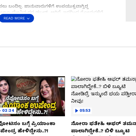
ಬಂದಿಲ್ಲ. ಜಾನುವಾರುಗಳಿಗೆ ಉಪಯುಕ್ತವಾಗ್ತಿದ್ದ
ಟ್ನಲ್ಲೂ ಮೇವಿನ ದರ ಡಬಲ್‌ ಆಗಿದೆ. ಇದರಿಂದ ಗೋವುಗಳಿಗೆ
ಾಡೋದು ಎಂದು ಗೋಪಾಲಕರು
READ MORE
ಿಲ್ಲೆಯಲ್ಲಿ 1 ಸರ್ಕಾರಿ ಗೋಶಾಲೆ(Goshala) ಹಾಗೂ ಮೂರು
 ಸೇರಿ 10ಕ್ಕೂ ಅಧಿಕ ಗೋಶಾಲೆಗಳಿವೆ. ಪ್ರತಿ ಖಾಸಗಿ
ಸರ್ಕಾರಿ ಗೋಶಾಲೆಗಳ ಜೊತೆಗೆ ಖಾಸಗಿ ಗೋಶಾಲೆಗಳಿಗು
 ಹೊರ ರಾಜ್ಯಗಳಿಂದಲಾದ್ರು ಮೇವು ತರಿಸಿ ಗೋವುಗಳ
ೋವುಗಳ ಸೇವೆ ಮಾಡಬೇಕು ಎಂದು ಗೋಶಾಲೆ ತೆರೆದವರಿಗೆ ಬರ ಶಾಕ್‌
ಗಿ ಗೋಶಾಲೆಗಳ ನೆರವಿಗೆ ಮುಂದಾಗಬೇಕಿದೆ.
ಗೆ ಆಸ್ಪತ್ರೆಗೆ ಬೀಗ: ಯಶವಂತಪುರದ ದೊಡ್ಡ ದವಖಾನೆಯೇ
02:24
05:53
ಪೋಟಿಸಂ ಬಗ್ಗೆ ಪ್ರಿಯಾಂಕಾ
ನೋರಾ ಫತೇಹಿ ಆಫರ್​ ತಮನ್
ೇಂದ್ರ ಹೇಳಿದ್ದೇನು..?!
ಪಾಲಾಗಿದ್ದೇಕೆ..? ಬಿಳಿ ಬ್ಯೂಟಿ