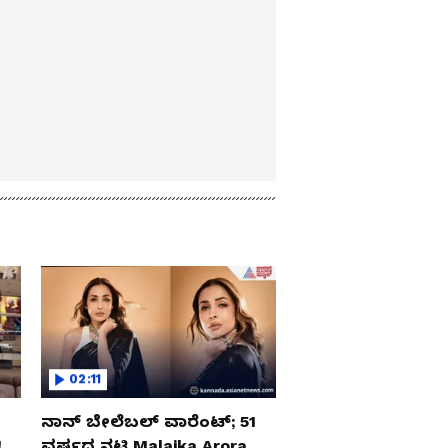
02:11
ನಾನ್ ಬೇಲೆಬಲ್ ವಾರೆಂಟ್; 51
‌
ವರ್ಷದ ನಟಿ Malaika Arora