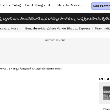
Prabha
Telugu
Tamil
Bangla
Hindi
Marathi
MyNation
Add Prefer
ದಿ
ಗ್ಯಾಲರಿ
ಮನರಂಜನೆ
ಜ್ಯೋತಿಷ್ಯ
ವೆಬ್‌ಸ್ಟೋರೀಸ್
ಜಿಲ್ಲಾ ಸುದ್ದಿ
ಕ್ರೀಡೆ
ಜೀವನಶೈಲಿ
ವ
savaraj Horatti
Bengaluru-Mangaluru Vande Bhatrat Express
Team India
ೆಗಳಿಗೂ ಬರ ಸಂಕಷ್ಟ : ಗೋವುಗಳಿಗೆ ಮೇವಿಲ್ಲದೇ ಗೋಪಾಲಕರ ಪರದಾಟ
RELA
NO