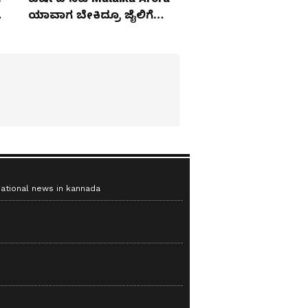
ಯಾವಾಗ ಬೇಕಿದ್ರೂ ಜೈಲಿಗೆ
ಹೋಗ್ತಾರೆ!
national news in kannada