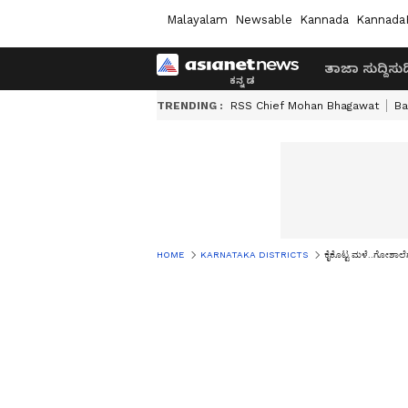
Malayalam
Newsable
Kannada
Kannada
ತಾಜಾ ಸುದ್ದಿ
ಸುದ್
TRENDING :
RSS Chief Mohan Bhagawat
Ba
HOME
KARNATAKA DISTRICTS
ಕೈಕೊಟ್ಟ ಮಳೆ..ಗೋಶಾಲ