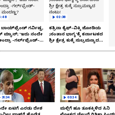
4:48
02:38
ಬಾಯ್‌ಫ್ರೆಂಡ್ ಗರ್ವಿಷ್ಟ,
ಕತ್ರಿನಾ ಕೈಫ್-ವಿಕ್ಕಿ ಜೋಡಿಯ
ಿಕ್ ಮ್ಯಾನ್; 'ಇದು ನಂದೇ
;ಸಂತಾನ ಭಾಗ್ಯ'ಕ್ಕೆ ಕರ್ನಾಟಕದ
ಅಂದ್ರಾ -ಗರ್ಲ್‌ಫ್ರೆಂಡ್-
ಶ್ರೀ ಕ್ಷೇತ್ರ ಕುಕ್ಕೆ ಸುಬ್ರಮಣ್ಯದ
ಕಾ ಮಂದಣ್ಣ?
ನಂಟು!
31:34
03:24
ದೇ ಏಟಿಗೆ ಎರಡು ದೇಶ
ಮಲ್ಲಿಗೆ ಹೂ ತೂಕಕ್ಕಿಳಿದ ಸಿನಿ
ಲವಿಲ! ಪಾಕ್​​ಗೆ ಹೊಡೆತ..
ಲೋಕದ ಚೆಲುವೆ ರಿತಿಕಾ ಸಿಂಗ್!