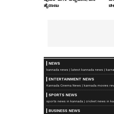
ಹೈರಾಣು
ಚೀ
NEWS
kannada news
latest kannada news
karn
ENTERTAINMENT NEWS
Kannada Cinema News
kannada movies re
SPORTS NEWS
sports news in kannada
cricket news in k
BUSINESS NEWS