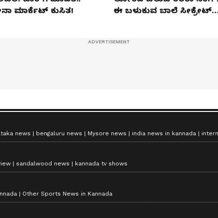
ನಾ ಮಾರ್ಕೆಟ್​ ಕುಸಿತ!
ಈ ಬಳುಕುವ ಬಾಲೆ ಸೀಕ್ರೇಟ್‌
ಏನು?
ataka news
bengaluru news
Mysore news
india news in kannada
inter
view
sandalwood news
kannada tv shows
annada
Other Sports News in Kannada