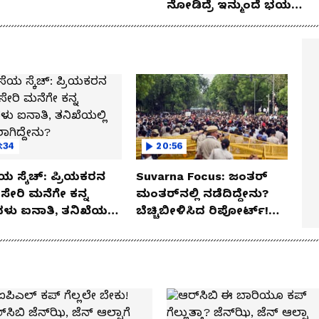
ನೋಡಿದ್ರೆ ಇನ್ಮುಂದೆ ಭಯ
ಪಡ್ತೀರಾ ನೀವು!
:34
20:56
ಯ ಸ್ಕೆಚ್: ಪ್ರಿಯಕರನ
Suvarna Focus: ಜಂತರ್
ಸೇರಿ ಮನೆಗೇ ಕನ್ನ
ಮಂತರ್‌ನಲ್ಲಿ ನಡೆದಿದ್ದೇನು?
ಳು ಐನಾತಿ, ತನಿಖೆಯಲ್ಲಿ
ಬೆಚ್ಚಿಬೀಳಿಸಿದ ರಿಪೋರ್ಟ್!
ಗಿದ್ದೇನು?
ಆಪರೇಷನ್ 2873 ಅಸಲಿ
ಸೀಕ್ರೆಟ್?