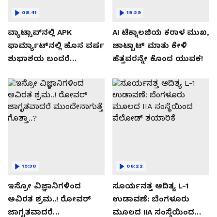
08:41
19:29
ವ್ಯಾಟ್ಸಾಪ್‌ನಲ್ಲಿ APK
AI ಟೆಕ್ನಾಲಜಿಯ ಕರಾಳ ಮುಖ,
ಫಾರ್ಮ್ಯಾಟ್‌ನಲ್ಲಿ ಹೊಸ ವರ್ಷ
ಚಾಟ್ಬಾಟ್ ಮಾತು ಕೇಳಿ
ಶುಭಾಶಯ ಬಂದರೆ
ಹೆತ್ತವರನ್ನೇ ಕೊಂದ ಯುವಕ!
ಡೌನ್ಲೋಡ್ ಮಾಡಬೇಡಿ!
19:30
06:22
ಇಸ್ರೋ ವಿಜ್ಞಾನಿಗಳಿಂದ
ಸೂರ್ಯನತ್ತ ಆದಿತ್ಯ L-1
ಅವಿರತ ಶ್ರಮ..! ರೋವರ್
ಉಡಾವಣೆ: ಬೆಂಗಳೂರು
ಜಾಗೃತವಾದರೆ
ಮೂಲದ IIA ಸಂಸ್ಥೆಯಿಂದ