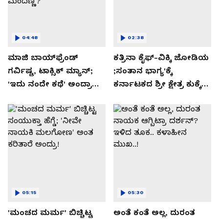
04:48
02:38
ಮಾಜಿ ಬಾಯ್‌ಫ್ರೆಂಡ್
ಕತ್ರಿನಾ ಕೈಫ್-ವಿಕ್ಕಿ ಜೋಡಿಯ
ಗರ್ವಿಷ್ಟ, ಟಾಕ್ಸಿಕ್ ಮ್ಯಾನ್;
;ಸಂತಾನ ಭಾಗ್ಯ'ಕ್ಕೆ
'ಇದು ನಂದೇ ಕಥೆ' ಅಂದ್ರಾ
ಕರ್ನಾಟಕದ ಶ್ರೀ ಕ್ಷೇತ್ರ ಕುಕ್ಕೆ
-ಗರ್ಲ್‌ಫ್ರೆಂಡ್- ರಶ್ಮಿಕಾ
ಸುಬ್ರಮಣ್ಯದ ನಂಟು!
ಮಂದಣ್ಣ?
05:15
05:30
'ಮಂಚದ ಮರ್ಮ' ಬಿಚ್ಚಿಟ್ಟ
ಅಂತೆ ಕಂತೆ ಅಲ್ಲ, ದುರಂತ