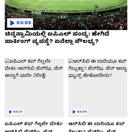
03:05
ಚಿನ್ನಸ್ವಾಮಿಯಲ್ಲಿ ಐಪಿಎಲ್‌ ಪಂದ್ಯ: ಹೇಗಿದೆ
ಪಾರ್ಕಿಂಗ್ ವ್ಯವಸ್ಥೆ? ಏನೆಲ್ಲಾ ಸೌಲಭ್ಯ?
03:21
03:09
ಐಪಿಎಲ್ ಕಪ್‌ ಗೆಲ್ಲಲೇ ಬೇಕು!
ಆರ್‌ಸಿಬಿ ಈ ಬಾರಿಯೂ ಕಪ್‌
ಆರ್‌ಸಿಬಿ ಜೆನ್‌ಝಿ, ಜೆನ್‌
ಗೆಲ್ಲುತ್ತಾ? ಜೆನ್‌ಝಿ, ಜೆನ್‌