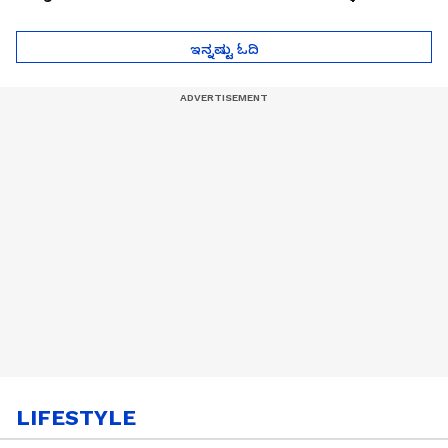
ಮುಂದೇನಾಗುತ್ತೆ ಗೊತ್ತಾ..?
ಪೆಲೋಡ್‌ ತಯಾರಿಕೆ
ಇನ್ನಷ್ಟು ಓದಿ
LIFESTYLE