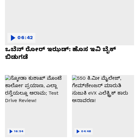
06:42
ಒಬೆನ್ ರೋರ್ ಇಝಡ್: ಹೊಸ ಇವಿ ಬೈಕ್
ಬಿಡುಗಡೆ
16:54
04:48