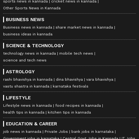
sports news in kannada
cricket news in kannada
Other Sports News in Kannada
BUSINESS NEWS
Business news in kannada
share market news in kannada
business ideas in kannada
SCIENCE & TECHNOLOGY
technology news in kannada
mobile tech news
science and tech news
ASTROLOGY
rashi bhavishya in kannada
dina bhavishya
vara bhavishya
vastu shastra in kannada
karnataka festivals
LIFESTYLE
Lifestyle news in kannada
food recipes in kannada
health tips in kannada
kitchen tips in kannada
EDUCATION & CAREER
job news in kannada
Private Jobs
bank jobs in karnataka
Government jobs in karnataka
Central Govt Jobs in Kannada
IT Jobs