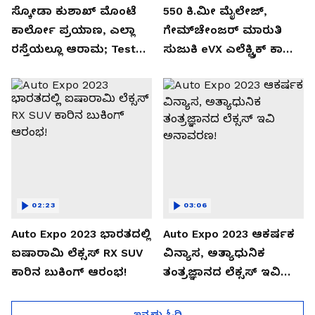
ಸ್ಕೋಡಾ ಕುಶಾಖ್ ಮೊಂಟೆ
550 ಕಿ.ಮೀ ಮೈಲೇಜ್,
ಕಾರ್ಲೋ ಪ್ರಯಾಣ, ಎಲ್ಲಾ
ಗೇಮ್‌ಚೇಂಜರ್ ಮಾರುತಿ
ರಸ್ತೆಯಲ್ಲೂ ಆರಾಮ; Test
ಸುಜುಕಿ eVX ಎಲೆಕ್ಟ್ರಿಕ್ ಕಾರು
Drive Review!
ಅನಾವರಣ!
02:23
03:06
Auto Expo 2023 ಭಾರತದಲ್ಲಿ
Auto Expo 2023 ಆಕರ್ಷಕ
ಐಷಾರಾಮಿ ಲೆಕ್ಸಸ್ RX SUV
ವಿನ್ಯಾಸ, ಅತ್ಯಾಧುನಿಕ
ಕಾರಿನ ಬುಕಿಂಗ್ ಆರಂಭ!
ತಂತ್ರಜ್ಞಾನದ ಲೆಕ್ಸಸ್ ಇವಿ
ಅನಾವರಣ!
ಇನ್ನಷ್ಟು ಓದಿ