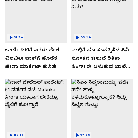
31:34
03:24
ಒಂದೇ ಏಟಿಗೆ ಎರಡು ದೇಶ
ಮಲ್ಲಿಗೆ ಹೂ ತೂಕಕ್ಕಿಳಿದ ಸಿನಿ
ವಿಲವಿಲ! ಪಾಕ್​​ಗೆ ಹೊಡೆತ..
ಲೋಕದ ಚೆಲುವೆ ರಿತಿಕಾ
ಚೀನಾ ಮಾರ್ಕೆಟ್​ ಕುಸಿತ!
ಸಿಂಗ್!‌ ಈ ಬಳುಕುವ ಬಾಲೆ
ಸೀಕ್ರೇಟ್‌ ಏನು?
02:11
17:29