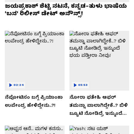
ಜಯಪ್ರಕಾಶ್ ಶೆಟ್ಟಿ ನಟನೆ, ಕನ್ನಡ-ತುಳು ಭಾಷೆಯ
'ಬನ' ರಿಲೀಸ್ ಡೇಟ್ ಅನೌನ್ಸ್!
02:24
05:53
ನೆಪೋಟಿಸಂ ಬಗ್ಗೆ ಪ್ರಿಯಾಂಕಾ
ನೋರಾ ಫತೇಹಿ ಆಫರ್​
ಉಪೇಂದ್ರ ಹೇಳಿದ್ದೇನು..?!
ತಮನ್ನಾ ಪಾಲಾಗಿದ್ದೇಕೆ..? ಬಿಳಿ
ಬ್ಯೂಟಿ ನೋಡಿದ್ರೆ ಇನ್ಮುಂದೆ
ಭಯ ಪಡ್ತೀರಾ ನೀವು!