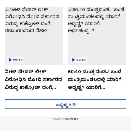
ಬಯಲಾಗಿದ್ದೇನು?
ಆಪರೇಷನ್ 2873 ಅಸಲಿ
ಸೀಕ್ರೆಟ್?
50:30
22:53
ನೀಟ್ ಪೇಪರ್ ಲೀಕ್
60:40 ಮಂತ್ರದಂಡ..! ಬಂಡೆ
ವಿರೋಧಿಸಿ ಮೋದಿ ಸರ್ಕಾರದ
ಮಂತ್ರಿಮಂಡಲದಲ್ಲಿ ಯಾರಿಗೆ
ವಿರುದ್ದ ಕಾಕ್ರೋಚ್ ದಂಗೆ,
ಅದೃಷ್ಟ? ಯಾರಿಗೆ
ರಣಾಂಗಣವಾದ ದೆಹಲಿ
ಅರ್ಧಚಂದ್ರ..?
ಇನ್ನಷ್ಟು ಓದಿ