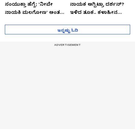
ಸಂಯುಕ್ತಾ ಹೆಗ್ಡೆ; 'ನೀವೇ
ನಾಯಕ ಆಗ್ಬಿಟ್ರಾ ದರ್ಶನ್?
ನಾಯಕಿ ಮಲಗೋಣ' ಅಂತ
ಇಳಿದ ತೂಕ.. ಕಳಾಹೀನ
ಕರಿತಾರೆ ಅಂದ್ರು!
ಮುಖ..!
ಇನ್ನಷ್ಟು ಓದಿ