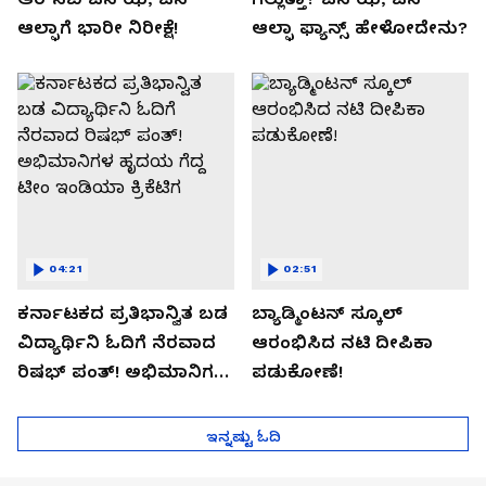
ಆಲ್ಫಾಗೆ ಭಾರೀ ನಿರೀಕ್ಷೆ!
ಆಲ್ಫಾ ಫ್ಯಾನ್ಸ್ ಹೇಳೋದೇನು?
04:21
02:51
ಕರ್ನಾಟಕದ ಪ್ರತಿಭಾನ್ವಿತ ಬಡ
ಬ್ಯಾಡ್ಮಿಂಟನ್ ಸ್ಕೂಲ್​
ವಿದ್ಯಾರ್ಥಿನಿ ಓದಿಗೆ ನೆರವಾದ
ಆರಂಭಿಸಿದ ನಟಿ ದೀಪಿಕಾ
ರಿಷಭ್ ಪಂತ್! ಅಭಿಮಾನಿಗಳ
ಪಡುಕೋಣೆ!
ಹೃದಯ ಗೆದ್ದ ಟೀಂ ಇಂಡಿಯಾ
ಕ್ರಿಕೆಟಿಗ
ಇನ್ನಷ್ಟು ಓದಿ