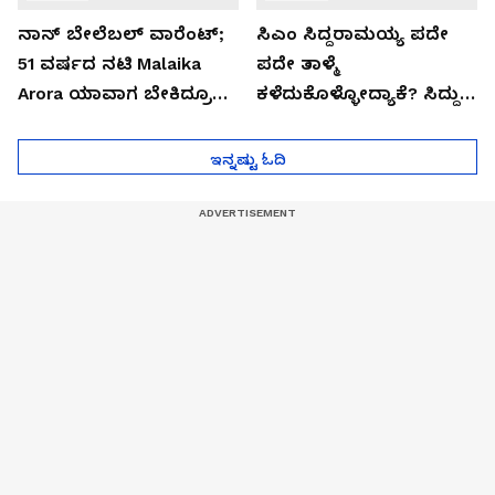
ನಾನ್ ಬೇಲೆಬಲ್ ವಾರೆಂಟ್;
ಸಿಎಂ ಸಿದ್ದರಾಮಯ್ಯ ಪದೇ
51 ವರ್ಷದ ನಟಿ Malaika
ಪದೇ ತಾಳ್ಮೆ
Arora ಯಾವಾಗ ಬೇಕಿದ್ರೂ
ಕಳೆದುಕೊಳ್ಳೋದ್ಯಾಕೆ? ಸಿದ್ದು
ಜೈಲಿಗೆ ಹೋಗ್ತಾರೆ!
ಸಿಟ್ಟಿನ ಗುಟ್ಟು!
ಇನ್ನಷ್ಟು ಓದಿ