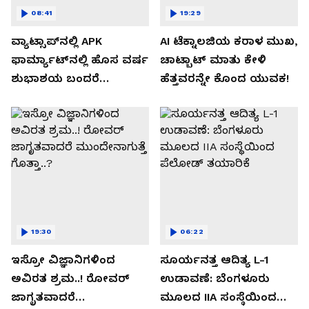
08:41
19:29
ವ್ಯಾಟ್ಸಾಪ್‌ನಲ್ಲಿ APK
AI ಟೆಕ್ನಾಲಜಿಯ ಕರಾಳ ಮುಖ,
ಫಾರ್ಮ್ಯಾಟ್‌ನಲ್ಲಿ ಹೊಸ ವರ್ಷ
ಚಾಟ್ಬಾಟ್ ಮಾತು ಕೇಳಿ
ಶುಭಾಶಯ ಬಂದರೆ
ಹೆತ್ತವರನ್ನೇ ಕೊಂದ ಯುವಕ!
ಡೌನ್ಲೋಡ್ ಮಾಡಬೇಡಿ!
19:30
06:22
ಇಸ್ರೋ ವಿಜ್ಞಾನಿಗಳಿಂದ
ಸೂರ್ಯನತ್ತ ಆದಿತ್ಯ L-1
ಅವಿರತ ಶ್ರಮ..! ರೋವರ್
ಉಡಾವಣೆ: ಬೆಂಗಳೂರು
ಜಾಗೃತವಾದರೆ
ಮೂಲದ IIA ಸಂಸ್ಥೆಯಿಂದ