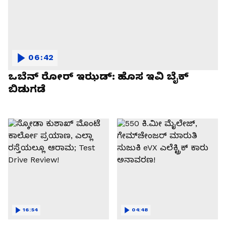
06:42
ಒಬೆನ್ ರೋರ್ ಇಝಡ್: ಹೊಸ ಇವಿ ಬೈಕ್
ಬಿಡುಗಡೆ
16:54
04:48