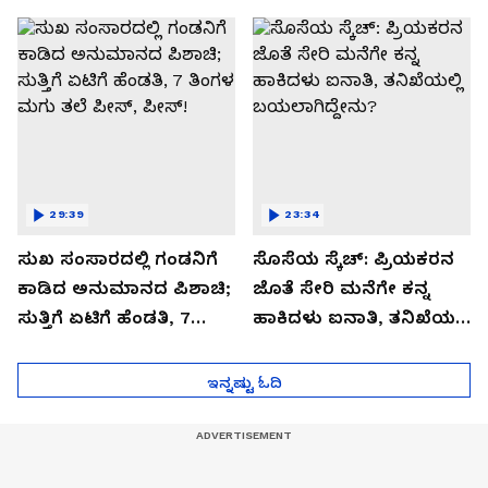
ಬಿಗ್ ಟ್ವಿಸ್ಟ್
29:39
23:34
ಸುಖ ಸಂಸಾರದಲ್ಲಿ ಗಂಡನಿಗೆ
ಸೊಸೆಯ ಸ್ಕೆಚ್: ಪ್ರಿಯಕರನ
ಕಾಡಿದ ಅನುಮಾನದ ಪಿಶಾಚಿ;
ಜೊತೆ ಸೇರಿ ಮನೆಗೇ ಕನ್ನ
ಸುತ್ತಿಗೆ ಏಟಿಗೆ ಹೆಂಡತಿ, 7
ಹಾಕಿದಳು ಐನಾತಿ, ತನಿಖೆಯಲ್ಲಿ
ತಿಂಗಳ ಮಗು ತಲೆ ಪೀಸ್,
ಬಯಲಾಗಿದ್ದೇನು?
ಪೀಸ್!
ಇನ್ನಷ್ಟು ಓದಿ