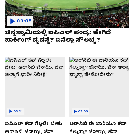
03:05
ಚಿನ್ನಸ್ವಾಮಿಯಲ್ಲಿ ಐಪಿಎಲ್‌ ಪಂದ್ಯ: ಹೇಗಿದೆ
ಪಾರ್ಕಿಂಗ್ ವ್ಯವಸ್ಥೆ? ಏನೆಲ್ಲಾ ಸೌಲಭ್ಯ?
03:21
03:09
ಐಪಿಎಲ್ ಕಪ್‌ ಗೆಲ್ಲಲೇ ಬೇಕು!
ಆರ್‌ಸಿಬಿ ಈ ಬಾರಿಯೂ ಕಪ್‌
ಆರ್‌ಸಿಬಿ ಜೆನ್‌ಝಿ, ಜೆನ್‌
ಗೆಲ್ಲುತ್ತಾ? ಜೆನ್‌ಝಿ, ಜೆನ್‌