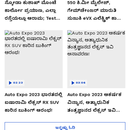
ಸ್ಕೋಡಾ ಕುಶಾಖ್ ಮೊಂಟೆ
550 ಕಿ.ಮೀ ಮೈಲೇಜ್,
ಕಾರ್ಲೋ ಪ್ರಯಾಣ, ಎಲ್ಲಾ
ಗೇಮ್‌ಚೇಂಜರ್ ಮಾರುತಿ
ರಸ್ತೆಯಲ್ಲೂ ಆರಾಮ; Test
ಸುಜುಕಿ eVX ಎಲೆಕ್ಟ್ರಿಕ್ ಕಾರು
Drive Review!
ಅನಾವರಣ!
02:23
03:06
Auto Expo 2023 ಭಾರತದಲ್ಲಿ
Auto Expo 2023 ಆಕರ್ಷಕ
ಐಷಾರಾಮಿ ಲೆಕ್ಸಸ್ RX SUV
ವಿನ್ಯಾಸ, ಅತ್ಯಾಧುನಿಕ
ಕಾರಿನ ಬುಕಿಂಗ್ ಆರಂಭ!
ತಂತ್ರಜ್ಞಾನದ ಲೆಕ್ಸಸ್ ಇವಿ
ಅನಾವರಣ!
ಇನ್ನಷ್ಟು ಓದಿ