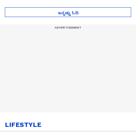
ಮುಂದೇನಾಗುತ್ತೆ ಗೊತ್ತಾ..?
ಪೆಲೋಡ್‌ ತಯಾರಿಕೆ
ಇನ್ನಷ್ಟು ಓದಿ
LIFESTYLE