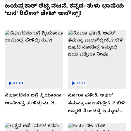
ಜಯಪ್ರಕಾಶ್ ಶೆಟ್ಟಿ ನಟನೆ, ಕನ್ನಡ-ತುಳು ಭಾಷೆಯ
'ಬನ' ರಿಲೀಸ್ ಡೇಟ್ ಅನೌನ್ಸ್!
02:24
05:53
ನೆಪೋಟಿಸಂ ಬಗ್ಗೆ ಪ್ರಿಯಾಂಕಾ
ನೋರಾ ಫತೇಹಿ ಆಫರ್​
ಉಪೇಂದ್ರ ಹೇಳಿದ್ದೇನು..?!
ತಮನ್ನಾ ಪಾಲಾಗಿದ್ದೇಕೆ..? ಬಿಳಿ
ಬ್ಯೂಟಿ ನೋಡಿದ್ರೆ ಇನ್ಮುಂದೆ
ಭಯ ಪಡ್ತೀರಾ ನೀವು!