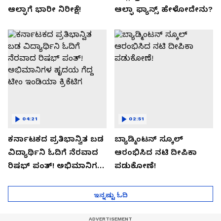
ಆಲ್ಫಾಗೆ ಭಾರೀ ನಿರೀಕ್ಷೆ!
ಆಲ್ಫಾ ಫ್ಯಾನ್ಸ್ ಹೇಳೋದೇನು?
04:21
02:51
ಕರ್ನಾಟಕದ ಪ್ರತಿಭಾನ್ವಿತ ಬಡ
ಬ್ಯಾಡ್ಮಿಂಟನ್ ಸ್ಕೂಲ್​
ವಿದ್ಯಾರ್ಥಿನಿ ಓದಿಗೆ ನೆರವಾದ
ಆರಂಭಿಸಿದ ನಟಿ ದೀಪಿಕಾ
ರಿಷಭ್ ಪಂತ್! ಅಭಿಮಾನಿಗಳ
ಪಡುಕೋಣೆ!
ಹೃದಯ ಗೆದ್ದ ಟೀಂ ಇಂಡಿಯಾ
ಕ್ರಿಕೆಟಿಗ
ಇನ್ನಷ್ಟು ಓದಿ