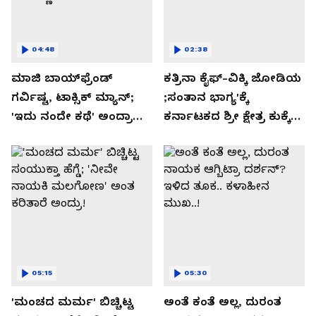
04:48
02:38
ಮಾಜಿ ಬಾಯ್‌ಫ್ರೆಂಡ್
ಕತ್ರಿನಾ ಕೈಫ್-ವಿಕ್ಕಿ ಜೋಡಿಯ
ಗರ್ವಿಷ್ಟ, ಟಾಕ್ಸಿಕ್ ಮ್ಯಾನ್;
;ಸಂತಾನ ಭಾಗ್ಯ'ಕ್ಕೆ
'ಇದು ನಂದೇ ಕಥೆ' ಅಂದ್ರಾ
ಕರ್ನಾಟಕದ ಶ್ರೀ ಕ್ಷೇತ್ರ ಕುಕ್ಕೆ
-ಗರ್ಲ್‌ಫ್ರೆಂಡ್- ರಶ್ಮಿಕಾ
ಸುಬ್ರಮಣ್ಯದ ನಂಟು!
ಮಂದಣ್ಣ?
05:15
05:30
'ಮಂಚದ ಮರ್ಮ' ಬಿಚ್ಚಿಟ್ಟ
ಅಂತೆ ಕಂತೆ ಅಲ್ಲ, ದುರಂತ