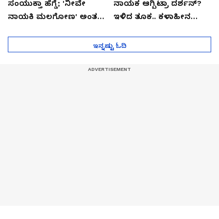
ಸಂಯುಕ್ತಾ ಹೆಗ್ಡೆ; 'ನೀವೇ
ನಾಯಕ ಆಗ್ಬಿಟ್ರಾ ದರ್ಶನ್?
ನಾಯಕಿ ಮಲಗೋಣ' ಅಂತ
ಇಳಿದ ತೂಕ.. ಕಳಾಹೀನ
ಕರಿತಾರೆ ಅಂದ್ರು!
ಮುಖ..!
ಇನ್ನಷ್ಟು ಓದಿ