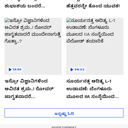
ಶುಭಾಶಯ ಬಂದರೆ
ಹೆತ್ತವರನ್ನೇ ಕೊಂದ ಯುವಕ!
ಡೌನ್ಲೋಡ್ ಮಾಡಬೇಡಿ!
19:30
06:22
ಇಸ್ರೋ ವಿಜ್ಞಾನಿಗಳಿಂದ
ಸೂರ್ಯನತ್ತ ಆದಿತ್ಯ L-1
ಅವಿರತ ಶ್ರಮ..! ರೋವರ್
ಉಡಾವಣೆ: ಬೆಂಗಳೂರು
ಜಾಗೃತವಾದರೆ
ಮೂಲದ IIA ಸಂಸ್ಥೆಯಿಂದ
ಮುಂದೇನಾಗುತ್ತೆ ಗೊತ್ತಾ..?
ಪೆಲೋಡ್‌ ತಯಾರಿಕೆ
ಇನ್ನಷ್ಟು ಓದಿ