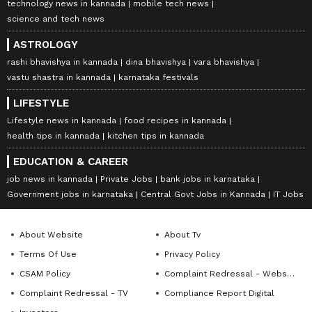
technology news in kannada
mobile tech news
science and tech news
ASTROLOGY
rashi bhavishya in kannada
dina bhavishya
vara bhavishya
vastu shastra in kannada
karnataka festivals
LIFESTYLE
Lifestyle news in kannada
food recipes in kannada
health tips in kannada
kitchen tips in kannada
EDUCATION & CAREER
job news in kannada
Private Jobs
bank jobs in karnataka
Government jobs in karnataka
Central Govt Jobs in Kannada
IT Jobs
About Website
About Tv
Terms Of Use
Privacy Policy
CSAM Policy
Complaint Redressal - Website
Complaint Redressal - TV
Compliance Report Digital