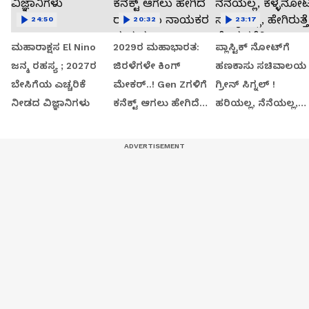
24:50
20:32
23:17
ಮಹಾರಾಕ್ಷಸ El Nino
2029ರ ಮಹಾಭಾರತ:
ಪ್ಲಾಸ್ಟಿಕ್ ನೋಟ್‌ಗೆ
ಜನ್ಮ ರಹಸ್ಯ ; 2027ರ
ಜಿರಳೆಗಳೇ ಕಿಂಗ್
ಹಣಕಾಸು ಸಚಿವಾಲಯ
ಬೇಸಿಗೆಯ ಎಚ್ಚರಿಕೆ
ಮೇಕರ್..! Gen Zಗಳಿಗೆ
ಗ್ರೀನ್​​ ಸಿಗ್ನಲ್​​​ !
ನೀಡದ ವಿಜ್ಞಾನಿಗಳು
ಕನೆಕ್ಟ್ ಆಗಲು ಹೇಗಿದೆ
ಹರಿಯಲ್ಲ, ನೆನೆಯಲ್ಲ,
ರಾಜಕೀಯ ನಾಯಕರ
ಕಳ್ಳನೋಟು ಸಾಧ್ಯವಿಲ್ಲ,
ಪ್ರಯತ್ನ..?
ಹೇಗಿರುತ್ತೆ ಹೊಸ ಕರೆನ್ಸಿ.