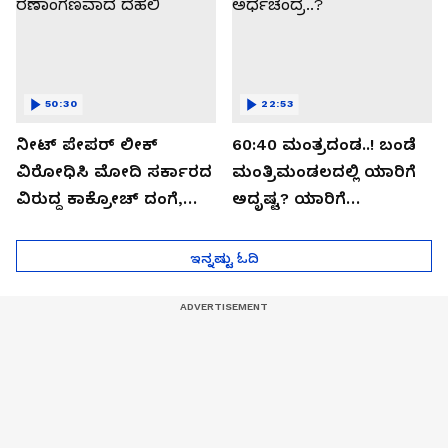
50:30
22:53
ನೀಟ್ ಪೇಪರ್ ಲೀಕ್
60:40 ಮಂತ್ರದಂಡ..! ಬಂಡೆ
ವಿರೋಧಿಸಿ ಮೋದಿ ಸರ್ಕಾರದ
ಮಂತ್ರಿಮಂಡಲದಲ್ಲಿ ಯಾರಿಗೆ
ವಿರುದ್ದ ಕಾಕ್ರೋಚ್ ದಂಗೆ,
ಅದೃಷ್ಟ? ಯಾರಿಗೆ
ರಣಾಂಗಣವಾದ ದೆಹಲಿ
ಅರ್ಧಚಂದ್ರ..?
ಇನ್ನಷ್ಟು ಓದಿ