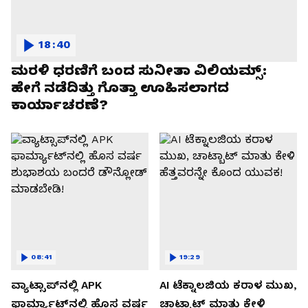
18:40
ಮರಳಿ ಧರಣಿಗೆ ಬಂದ ಸುನೀತಾ ವಿಲಿಯಮ್ಸ್:
ಹೇಗೆ ನಡೆದಿತ್ತು ಗೊತ್ತಾ ಊಹಿಸಲಾಗದ
ಕಾರ್ಯಾಚರಣೆ?
08:41
19:29
ವ್ಯಾಟ್ಸಾಪ್‌ನಲ್ಲಿ APK
AI ಟೆಕ್ನಾಲಜಿಯ ಕರಾಳ ಮುಖ,
ಫಾರ್ಮ್ಯಾಟ್‌ನಲ್ಲಿ ಹೊಸ ವರ್ಷ
ಚಾಟ್ಬಾಟ್ ಮಾತು ಕೇಳಿ