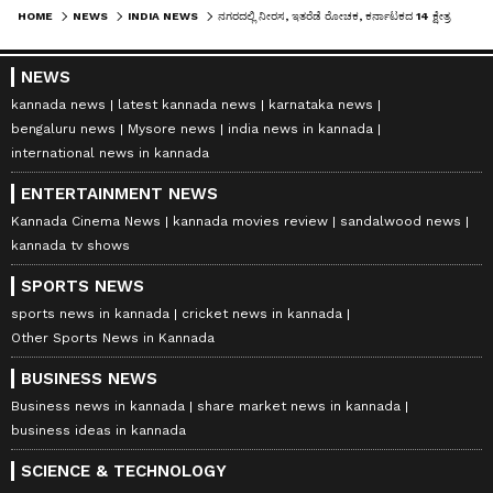
HOME
NEWS
INDIA NEWS
ನಗರದಲ್ಲಿ ನೀರಸ, ಇತರೆಡೆ ರೋಚಕ, ಕರ್ನಾಟಕದ 14 ಕ್ಷೇತ್ರದಲ್ಲಿ ಮತದಾನದ ಕುತೂಹಲ!
NEWS
kannada news
latest kannada news
karnataka news
bengaluru news
Mysore news
india news in kannada
international news in kannada
ENTERTAINMENT NEWS
Kannada Cinema News
kannada movies review
sandalwood news
kannada tv shows
SPORTS NEWS
sports news in kannada
cricket news in kannada
Other Sports News in Kannada
BUSINESS NEWS
Business news in kannada
share market news in kannada
business ideas in kannada
SCIENCE & TECHNOLOGY