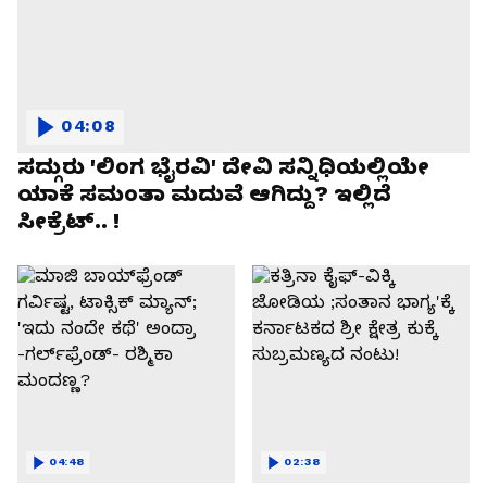
04:08
ಸದ್ಗುರು 'ಲಿಂಗ ಭೈರವಿ' ದೇವಿ ಸನ್ನಿಧಿಯಲ್ಲಿಯೇ
ಯಾಕೆ ಸಮಂತಾ ಮದುವೆ ಆಗಿದ್ದು? ಇಲ್ಲಿದೆ
ಸೀಕ್ರೆಟ್.. !
04:48
02:38