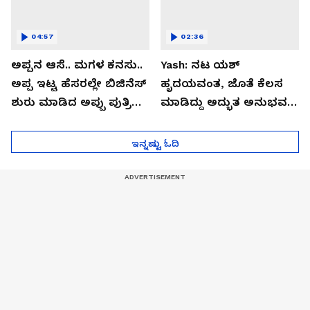
04:57
02:36
ಅಪ್ಪನ ಆಸೆ.. ಮಗಳ ಕನಸು..
Yash: ನಟ ಯಶ್​
ಅಪ್ಪ ಇಟ್ಟ ಹೆಸರಲ್ಲೇ ಬಿಜಿನೆಸ್​
ಹೃದಯವಂತ, ಜೊತೆ ಕೆಲಸ
ಶುರು ಮಾಡಿದ ಅಪ್ಪು ಪುತ್ರಿ
ಮಾಡಿದ್ದು ಅದ್ಭುತ ಅನುಭವ:
ವಂದಿತಾ..!
ತಾರಾ ಸುತಾರಿಯಾ
ಇನ್ನಷ್ಟು ಓದಿ