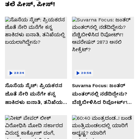
ತಲೆ ಪೀಸ್, ಪೀಸ್!
23:34
20:56
ಸೊಸೆಯ ಸ್ಕೆಚ್: ಪ್ರಿಯಕರನ
Suvarna Focus: ಜಂತರ್
ಜೊತೆ ಸೇರಿ ಮನೆಗೇ ಕನ್ನ
ಮಂತರ್‌ನಲ್ಲಿ ನಡೆದಿದ್ದೇನು?
ಹಾಕಿದಳು ಐನಾತಿ, ತನಿಖೆಯಲ್ಲಿ
ಬೆಚ್ಚಿಬೀಳಿಸಿದ ರಿಪೋರ್ಟ್!
ಬಯಲಾಗಿದ್ದೇನು?
ಆಪರೇಷನ್ 2873 ಅಸಲಿ
ಸೀಕ್ರೆಟ್?