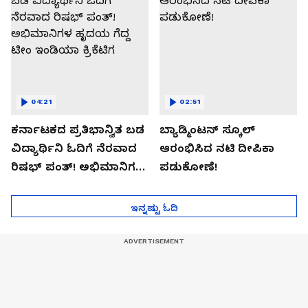
04:21
02:51
ಕರ್ನಾಟಕದ ಪ್ರತಿಭಾನ್ವಿತ ಬಡ
ಬ್ಯಾಡ್ಮಿಂಟನ್ ಸ್ಕೂಲ್​
ವಿದ್ಯಾರ್ಥಿನಿ ಓದಿಗೆ ನೆರವಾದ
ಆರಂಭಿಸಿದ ನಟಿ ದೀಪಿಕಾ
ರಿಷಭ್ ಪಂತ್! ಅಭಿಮಾನಿಗಳ
ಪಡುಕೋಣೆ!
ಹೃದಯ ಗೆದ್ದ ಟೀಂ ಇಂಡಿಯಾ
ಕ್ರಿಕೆಟಿಗ
ಇನ್ನಷ್ಟು ಓದಿ