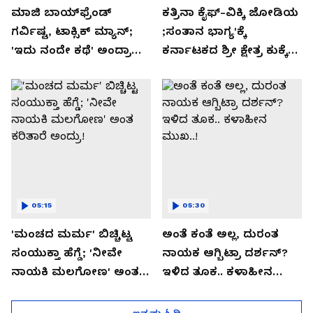
ಮಾಜಿ ಬಾಯ್‌ಫ್ರೆಂಡ್
ಕತ್ರಿನಾ ಕೈಫ್-ವಿಕ್ಕಿ ಜೋಡಿಯ
ಗರ್ವಿಷ್ಟ, ಟಾಕ್ಸಿಕ್ ಮ್ಯಾನ್;
;ಸಂತಾನ ಭಾಗ್ಯ'ಕ್ಕೆ
'ಇದು ನಂದೇ ಕಥೆ' ಅಂದ್ರಾ
ಕರ್ನಾಟಕದ ಶ್ರೀ ಕ್ಷೇತ್ರ ಕುಕ್ಕೆ
-ಗರ್ಲ್‌ಫ್ರೆಂಡ್- ರಶ್ಮಿಕಾ
ಸುಬ್ರಮಣ್ಯದ ನಂಟು!
ಮಂದಣ್ಣ?
05:15
05:30
'ಮಂಚದ ಮರ್ಮ' ಬಿಚ್ಚಿಟ್ಟ
ಅಂತೆ ಕಂತೆ ಅಲ್ಲ, ದುರಂತ
ಸಂಯುಕ್ತಾ ಹೆಗ್ಡೆ; 'ನೀವೇ
ನಾಯಕ ಆಗ್ಬಿಟ್ರಾ ದರ್ಶನ್?
ನಾಯಕಿ ಮಲಗೋಣ' ಅಂತ
ಇಳಿದ ತೂಕ.. ಕಳಾಹೀನ
ಕರಿತಾರೆ ಅಂದ್ರು!
ಮುಖ..!
ಇನ್ನಷ್ಟು ಓದಿ