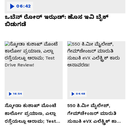
06:42
ಒಬೆನ್ ರೋರ್ ಇಝಡ್: ಹೊಸ ಇವಿ ಬೈಕ್
ಬಿಡುಗಡೆ
16:54
04:48
ಸ್ಕೋಡಾ ಕುಶಾಖ್ ಮೊಂಟೆ
550 ಕಿ.ಮೀ ಮೈಲೇಜ್,
ಕಾರ್ಲೋ ಪ್ರಯಾಣ, ಎಲ್ಲಾ
ಗೇಮ್‌ಚೇಂಜರ್ ಮಾರುತಿ
ರಸ್ತೆಯಲ್ಲೂ ಆರಾಮ; Test
ಸುಜುಕಿ eVX ಎಲೆಕ್ಟ್ರಿಕ್ ಕಾರು
Drive Review!
ಅನಾವರಣ!