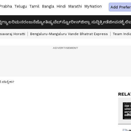
Prabha
Telugu
Tamil
Bangla
Hindi
Marathi
MyNation
Add Prefer
ದಿ
ಗ್ಯಾಲರಿ
ಮನರಂಜನೆ
ಜ್ಯೋತಿಷ್ಯ
ವೆಬ್‌ಸ್ಟೋರೀಸ್
ಜಿಲ್ಲಾ ಸುದ್ದಿ
ಕ್ರೀಡೆ
ಜೀವನಶೈಲಿ
ವ
savaraj Horatti
Bengaluru-Mangaluru Vande Bhatrat Express
Team India
ೆ ವಹಿಸ್ಬೇಕು?
RELA
NO