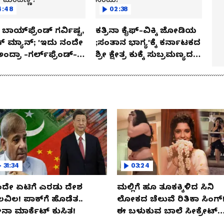
4:48
02:38
ಬಾಯ್‌ಫ್ರೆಂಡ್ ಗರ್ವಿಷ್ಟ,
ಕತ್ರಿನಾ ಕೈಫ್-ವಿಕ್ಕಿ ಜೋಡಿಯ
ಿಕ್ ಮ್ಯಾನ್; 'ಇದು ನಂದೇ
;ಸಂತಾನ ಭಾಗ್ಯ'ಕ್ಕೆ ಕರ್ನಾಟಕದ
ಅಂದ್ರಾ -ಗರ್ಲ್‌ಫ್ರೆಂಡ್-
ಶ್ರೀ ಕ್ಷೇತ್ರ ಕುಕ್ಕೆ ಸುಬ್ರಮಣ್ಯದ
ಕಾ ಮಂದಣ್ಣ?
ನಂಟು!
31:34
03:24
ದೇ ಏಟಿಗೆ ಎರಡು ದೇಶ
ಮಲ್ಲಿಗೆ ಹೂ ತೂಕಕ್ಕಿಳಿದ ಸಿನಿ
ಲವಿಲ! ಪಾಕ್​​ಗೆ ಹೊಡೆತ..
ಲೋಕದ ಚೆಲುವೆ ರಿತಿಕಾ ಸಿಂಗ್!
ನಾ ಮಾರ್ಕೆಟ್​ ಕುಸಿತ!
ಈ ಬಳುಕುವ ಬಾಲೆ ಸೀಕ್ರೇಟ್‌
ಏನು?