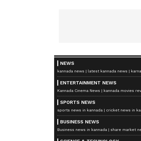
NEWS
kannada news
latest kannada news
karn
ENTERTAINMENT NEWS
Kannada Cinema News
kannada movies re
SPORTS NEWS
sports news in kannada
cricket news in k
BUSINESS NEWS
Business news in kannada
share market n