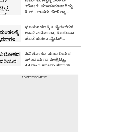
ಜಿಮ್ ಮಾಡ್ತಿದ್ದ ದರ್ಶನ್
'ಯೋಗ' ಮಾಡುವಂತಾಗಿದ್ದು
ಹೀಗೆ.. ಅವರು ಹೇಳಿಲ್ಲಾ
ಅಂದ್ರೆ ಇವರು ಮಾಡ್ತಿರ್ಲಿಲ್ಲ!?
ಭೂಮಂಡಲಕ್ಕೆ 3 ವೈರಸ್‌ಗಳ
ಶಾಪ! ಎಬೋಲಾ, ಕೊರೊನಾ
ಜೊತೆ ಹಂಟಾ ವೈರಸ್
ಅಟ್ಟಹಾಸ: ಮತ್ತೆ
ಶುರುವಾಯ್ತು ಲಾಕ್ ಡೌನ್
ಸಿನಿಲೋಕದ ಸುಂದರಿಯರ
ಭೀತಿ!
ಸೌಂದರ್ಯದ ಸೀಕ್ರೆಟ್ಟು,
44ರಲ್ಲೂ ಕರೀನಾ ಕಪೂರ್
ಬ್ಯೂಟಿ ರಹಸ್ಯವಿದು!
ಈಗಲೂ 20ರ ಯುವತಿಯಂತೆ
ಕಾಣುವ ಕತ್ರಿನಾ;
ಕೋಮಲಾಂಗಿ ಕತ್ರಿನಾ ಬ್ಯೂಟಿ
ಸೀಕ್ರೆಟ್ ಏನು ಗೊತ್ತಾ?
ಬೆಂಗಳೂರು 8 ತಿಂಗಳ
ಮಗುವಿಗೆ HMPV ಸೋಂಕು,
ಇಲ್ಲಿದೆ ಲೇಟೆಸ್ಟ್‌ ಹೆಲ್ತ್‌
ಅಪ್ಡೇಟ್