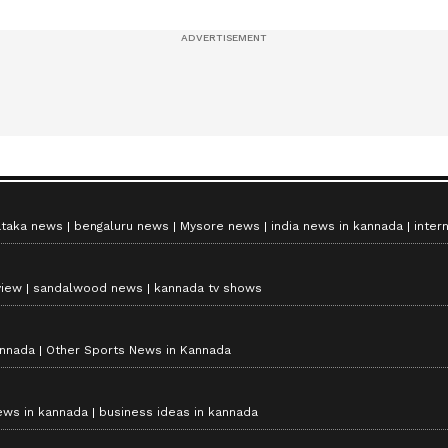
ataka news
bengaluru news
Mysore news
india news in kannada
inter
view
sandalwood news
kannada tv shows
annada
Other Sports News in Kannada
ews in kannada
business ideas in kannada