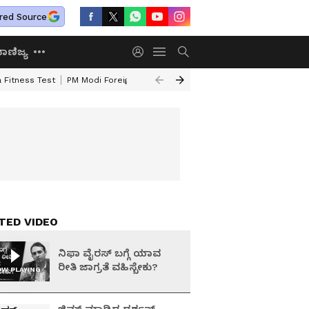
red Source
ಾಣಿಜ್ಯ
 Fitness Test
PM Modi Foreign Travel Expenditure
Valmiki Corporatio
TED VIDEO
ನಿಫಾ ವೈರಸ್‌ ಬಗ್ಗೆ ಯಾವ
ರೀತಿ ಜಾಗ್ರತೆ ವಹಿಸ್ಬೇಕು?
W PLAYING