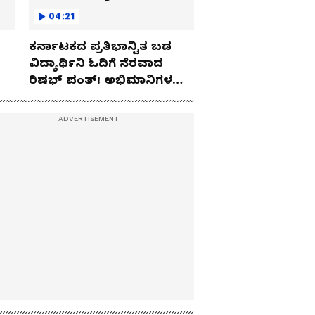
04:21
ಕರ್ನಾಟಕದ ಪ್ರತಿಭಾನ್ವಿತ ಬಡ
ವಿದ್ಯಾರ್ಥಿನಿ ಓದಿಗೆ ನೆರವಾದ
ರಿಷಭ್ ಪಂತ್! ಅಭಿಮಾನಿಗಳ
ಹೃದಯ ಗೆದ್ದ ಟೀಂ ಇಂಡಿಯಾ
ಕ್ರಿಕೆಟಿಗ