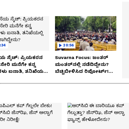
:34
20:56
ಯ ಸ್ಕೆಚ್: ಪ್ರಿಯಕರನ
Suvarna Focus: ಜಂತರ್
ಸೇರಿ ಮನೆಗೇ ಕನ್ನ
ಮಂತರ್‌ನಲ್ಲಿ ನಡೆದಿದ್ದೇನು?
ಳು ಐನಾತಿ, ತನಿಖೆಯಲ್ಲಿ
ಬೆಚ್ಚಿಬೀಳಿಸಿದ ರಿಪೋರ್ಟ್!
ಗಿದ್ದೇನು?
ಆಪರೇಷನ್ 2873 ಅಸಲಿ
ಸೀಕ್ರೆಟ್?