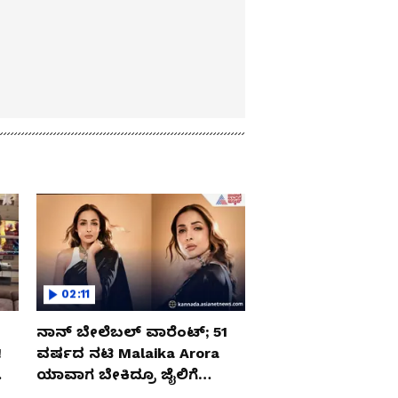
02:11
ನಾನ್ ಬೇಲೆಬಲ್ ವಾರೆಂಟ್; 51
‌
ವರ್ಷದ ನಟಿ Malaika Arora
ಯಾವಾಗ ಬೇಕಿದ್ರೂ ಜೈಲಿಗೆ
ಹೋಗ್ತಾರೆ!