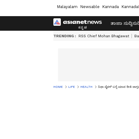
Malayalam
Newsable
Kannada
Kannada
ತಾಜಾ ಸುದ್ದಿ
ಸುದ್
TRENDING :
RSS Chief Mohan Bhagawat
Ba
HOME
LIFE
HEALTH
ನಿಫಾ ವೈರಸ್‌ ಬಗ್ಗೆ ಯಾವ ರೀತಿ ಜಾಗ್ರತ