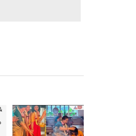
Darshan Thoogudeepa:
ಡಿ ಗ್ಯಾಂಗ್ ರಹಸ್ಯ- ನಟ
ದರ್ಶನ್ ಬಚಾವ್ ಮಾಡೋಕೆ
ನಡಿತಿರೋ ಸಾಕ್ಷ್ಯನಾಶದ
ಸೂತ್ರಧಾರಿ ಯಾರು?
ನಿಧಿಯ ಅಸೆಗೆ ಹೋದವನು
ಸೇರಿದ್ದು ಸಾವಿನ ಮನೆ; ಅಲ್ಲಿದ್ದ
ಹೆಲ್ಮೆಟ್ ಹೇಳಿತ್ತು ರಕ್ತದ ಕಥೆ
ಅತೀ ಶೀಘ್ರದಲ್ಲೇ ಅಂತಿಮ
ತೀರ್ಪು.. ದರ್ಶನ್‌ಗೆ ಸಿಗೋದು
ಬೇಲಾ, ಪರ್ಮನೆಂಟ್ ಜೈಲಾ?
ಬಾಲಕಿ ಕೊಲೆಯ 3 ತಿಂಗಳ
ಬಳಿಕ FIR: ಪ್ರಭಾವಕ್ಕೆ
ಒಳಗಾದ್ರಾ? ಮತ್ತಿನ್ನೇನಾದ್ರೂ
ಸಂಥಿಂಗ್​​ ಇತ್ತಾ..?
FIR: ಮಕ್ಕಳಿಗೆ ಮೊಬೈಲ್​
ಕೊಡುವ ಮುನ್ನ ಹುಷಾರ್​​,
ಆನ್​ಲೈನ್​​ ಗೇಮಿಂಗ್​​​ ಹುಚ್ಚಿಗೆ
ಇಡೀ ಕುಟುಂಬವೇ ಬಲಿ