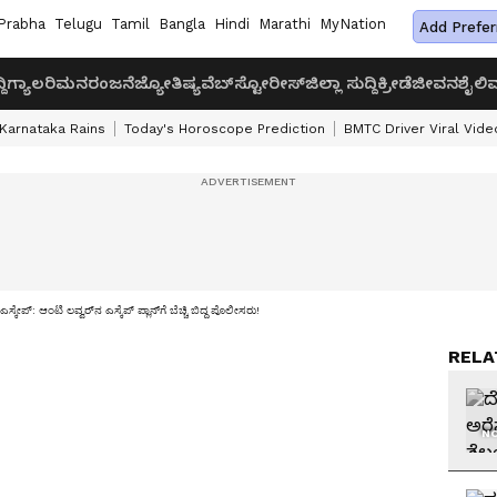
Prabha
Telugu
Tamil
Bangla
Hindi
Marathi
MyNation
Add Prefer
ದಿ
ಗ್ಯಾಲರಿ
ಮನರಂಜನೆ
ಜ್ಯೋತಿಷ್ಯ
ವೆಬ್‌ಸ್ಟೋರೀಸ್
ಜಿಲ್ಲಾ ಸುದ್ದಿ
ಕ್ರೀಡೆ
ಜೀವನಶೈಲಿ
ವ
Karnataka Rains
Today's Horoscope Prediction
BMTC Driver Viral Vide
ಸ್ಕೇಪ್: ಆಂಟಿ ಲವ್ವರ್‌ನ ಎಸ್ಕೆಪ್ ಪ್ಲಾನ್‌ಗೆ ಬೆಚ್ಚಿ ಬಿದ್ದ ಪೊಲೀಸರು!
RELA
NO