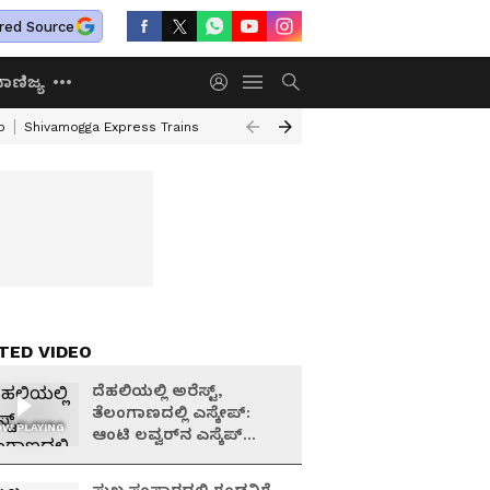
red Source
ಾಣಿಜ್ಯ
o
Shivamogga Express Trains
Airtel Prepaid Plan
Rural Employment
TED VIDEO
ದೆಹಲಿಯಲ್ಲಿ ಅರೆಸ್ಟ್,
ತೆಲಂಗಾಣದಲ್ಲಿ ಎಸ್ಕೇಪ್:
W PLAYING
ಆಂಟಿ ಲವ್ವರ್‌ನ ಎಸ್ಕೆಪ್
ಪ್ಲಾನ್‌ಗೆ ಬೆಚ್ಚಿ ಬಿದ್ದ
ಪೊಲೀಸರು!