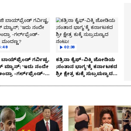
4:48
02:38
ಬಾಯ್‌ಫ್ರೆಂಡ್ ಗರ್ವಿಷ್ಟ,
ಕತ್ರಿನಾ ಕೈಫ್-ವಿಕ್ಕಿ ಜೋಡಿಯ
ಿಕ್ ಮ್ಯಾನ್; 'ಇದು ನಂದೇ
;ಸಂತಾನ ಭಾಗ್ಯ'ಕ್ಕೆ ಕರ್ನಾಟಕದ
ಅಂದ್ರಾ -ಗರ್ಲ್‌ಫ್ರೆಂಡ್-
ಶ್ರೀ ಕ್ಷೇತ್ರ ಕುಕ್ಕೆ ಸುಬ್ರಮಣ್ಯದ
ಕಾ ಮಂದಣ್ಣ?
ನಂಟು!