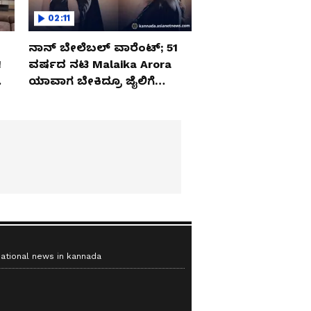
02:11
ನಾನ್ ಬೇಲೆಬಲ್ ವಾರೆಂಟ್; 51
‌
ವರ್ಷದ ನಟಿ Malaika Arora
ಯಾವಾಗ ಬೇಕಿದ್ರೂ ಜೈಲಿಗೆ
ಹೋಗ್ತಾರೆ!
national news in kannada