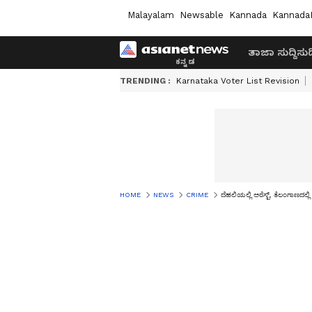
Malayalam
Newsable
Kannada
Kannada
ತಾಜಾ ಸುದ್ದಿ
ಸುದ್
TRENDING :
Karnataka Voter List Revision
HOME
NEWS
CRIME
ದೆಹಲಿಯಲ್ಲಿ ಅರೆಸ್ಟ್, ತೆಲಂಗಾಣದಲ್ಲಿ ಎ