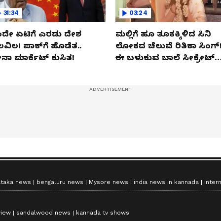
31:34
03:24
ದೇ ಏಟಿಗೆ ಎರಡು ದೇಶ
ಮಲ್ಲಿಗೆ ಹೂ ತೂಕಕ್ಕಿಳಿದ ಸಿನಿ
ಲವಿಲ! ಪಾಕ್​​ಗೆ ಹೊಡೆತ..
ಲೋಕದ ಚೆಲುವೆ ರಿತಿಕಾ ಸಿಂಗ್!
ನಾ ಮಾರ್ಕೆಟ್​ ಕುಸಿತ!
ಈ ಬಳುಕುವ ಬಾಲೆ ಸೀಕ್ರೇಟ್‌
ಏನು?
ataka news
bengaluru news
Mysore news
india news in kannada
inter
view
sandalwood news
kannada tv shows