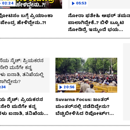
02:24
05:53
ಪೋಟಿಸಂ ಬಗ್ಗೆ ಪ್ರಿಯಾಂಕಾ
ನೋರಾ ಫತೇಹಿ ಆಫರ್​ ತಮನ್
ೇಂದ್ರ ಹೇಳಿದ್ದೇನು..?!
ಪಾಲಾಗಿದ್ದೇಕೆ..? ಬಿಳಿ ಬ್ಯೂಟಿ
ನೋಡಿದ್ರೆ ಇನ್ಮುಂದೆ ಭಯ
ಪಡ್ತೀರಾ ನೀವು!
:34
20:56
ಯ ಸ್ಕೆಚ್: ಪ್ರಿಯಕರನ
Suvarna Focus: ಜಂತರ್
ಸೇರಿ ಮನೆಗೇ ಕನ್ನ
ಮಂತರ್‌ನಲ್ಲಿ ನಡೆದಿದ್ದೇನು?
ಳು ಐನಾತಿ, ತನಿಖೆಯಲ್ಲಿ
ಬೆಚ್ಚಿಬೀಳಿಸಿದ ರಿಪೋರ್ಟ್!
ಗಿದ್ದೇನು?
ಆಪರೇಷನ್ 2873 ಅಸಲಿ
ಸೀಕ್ರೆಟ್?