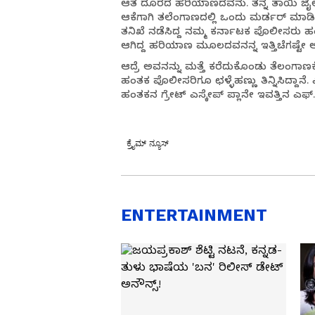
ಆತ ದೂರದ ಹರಿಯಾಣದವನು. ತನ್ನ ತಾಯಿ ಜೈಲ
ಆಕೆಗಾಗಿ ತಲೆಂಗಾಣದಲ್ಲಿ ಒಂದು ಮರ್ಡರ್​​ ಮಾಡ
ತನಿಖೆ ನಡೆಸಿದ್ದ ನಮ್ಮ ಕರ್ನಾಟಕ ಪೊಲೀಸರು ಹಂತಕ
ಆಗಿದ್ದ ಹರಿಯಾಣ ಮೂಲದವನನ್ನ ಇತ್ತಿಚೆಗಷ್ಟೇ ಅರೆಸ
ಆದ್ರೆ ಅವನನ್ನು ಮತ್ತೆ ಕರೆದುಕೊಂಡು ತೆಲಂಗಾಣಕ್
ಹಂತಕ ಪೊಲೀಸರಿಗೂ ಛಳ್ಳೆಹಣ್ಣು ತಿನ್ನಿಸಿದ್ದಾನೆ. 
ಹಂತಕನ ಗ್ರೇಟ್​​​ ಎಸ್ಕೇಪ್​​ ಪ್ಲಾನೇ ಇವತ್ತಿನ ಎಫ್
ಕ್ರೈಮ್ ನ್ಯೂಸ್
ENTERTAINMENT