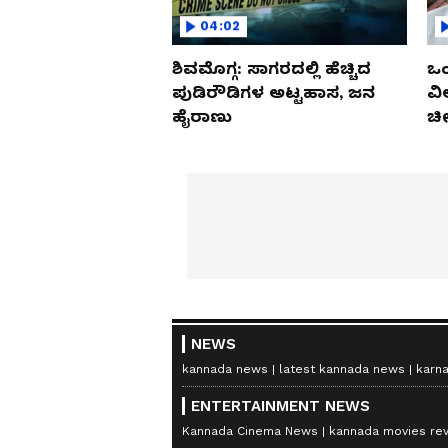
04:02
ಶಿವಮೊಗ್ಗ: ಸಾಗರದಲ್ಲಿ ಹೆಚ್ಚಿದ
ಒಂ
ಪುಡಿರೌಡಿಗಳ ಅಟ್ಟಹಾಸ, ಜನ
ವಿ
ಹೈರಾಣು
ಚೀ
NEWS
kannada news
latest kannada news
karn
ENTERTAINMENT NEWS
Kannada Cinema News
kannada movies re