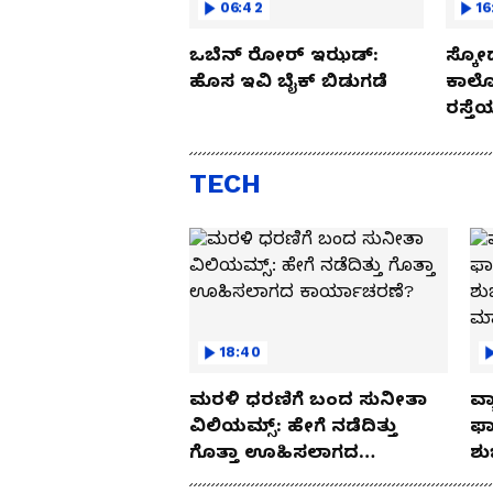
06:42
16
ಒಬೆನ್ ರೋರ್ ಇಝಡ್:
ಸ್ಕೋ
ಹೊಸ ಇವಿ ಬೈಕ್ ಬಿಡುಗಡೆ
ಕಾರ್
ರಸ್ತ
Drive
TECH
18:40
ಮರಳಿ ಧರಣಿಗೆ ಬಂದ ಸುನೀತಾ
ವ್ಯ
ವಿಲಿಯಮ್ಸ್: ಹೇಗೆ ನಡೆದಿತ್ತು
ಫಾ
ಗೊತ್ತಾ ಊಹಿಸಲಾಗದ
ಶು
ಕಾರ್ಯಾಚರಣೆ?
ಮ