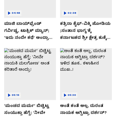
04:48
02:38
ಮಾಜಿ ಬಾಯ್‌ಫ್ರೆಂಡ್
ಕತ್ರಿನಾ ಕೈಫ್-ವಿಕ್ಕಿ ಜೋಡಿಯ
ಗರ್ವಿಷ್ಟ, ಟಾಕ್ಸಿಕ್ ಮ್ಯಾನ್;
;ಸಂತಾನ ಭಾಗ್ಯ'ಕ್ಕೆ
'ಇದು ನಂದೇ ಕಥೆ' ಅಂದ್ರಾ
ಕರ್ನಾಟಕದ ಶ್ರೀ ಕ್ಷೇತ್ರ ಕುಕ್ಕೆ
-ಗರ್ಲ್‌ಫ್ರೆಂಡ್- ರಶ್ಮಿಕಾ
ಸುಬ್ರಮಣ್ಯದ ನಂಟು!
ಮಂದಣ್ಣ?
05:15
05:30
'ಮಂಚದ ಮರ್ಮ' ಬಿಚ್ಚಿಟ್ಟ
ಅಂತೆ ಕಂತೆ ಅಲ್ಲ, ದುರಂತ
ಸಂಯುಕ್ತಾ ಹೆಗ್ಡೆ; 'ನೀವೇ
ನಾಯಕ ಆಗ್ಬಿಟ್ರಾ ದರ್ಶನ್?