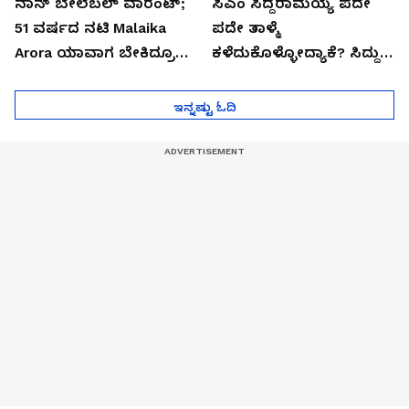
ನಾನ್ ಬೇಲೆಬಲ್ ವಾರೆಂಟ್;
ಸಿಎಂ ಸಿದ್ದರಾಮಯ್ಯ ಪದೇ
51 ವರ್ಷದ ನಟಿ Malaika
ಪದೇ ತಾಳ್ಮೆ
Arora ಯಾವಾಗ ಬೇಕಿದ್ರೂ
ಕಳೆದುಕೊಳ್ಳೋದ್ಯಾಕೆ? ಸಿದ್ದು
ಜೈಲಿಗೆ ಹೋಗ್ತಾರೆ!
ಸಿಟ್ಟಿನ ಗುಟ್ಟು!
ಇನ್ನಷ್ಟು ಓದಿ