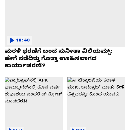
18:40
ಮರಳಿ ಧರಣಿಗೆ ಬಂದ ಸುನೀತಾ ವಿಲಿಯಮ್ಸ್:
ಹೇಗೆ ನಡೆದಿತ್ತು ಗೊತ್ತಾ ಊಹಿಸಲಾಗದ
ಕಾರ್ಯಾಚರಣೆ?
08:41
19:29