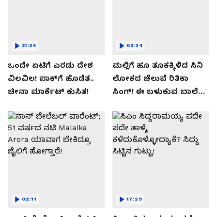
31:34
03:24
ಒಂದೇ ಏಟಿಗೆ ಎರಡು ದೇಶ
ಮಲ್ಲಿಗೆ ಹೂ ತೂಕಕ್ಕಿಳಿದ ಸಿನಿ
ವಿಲವಿಲ! ಪಾಕ್​​ಗೆ ಹೊಡೆತ..
ಲೋಕದ ಚೆಲುವೆ ರಿತಿಕಾ
ಚೀನಾ ಮಾರ್ಕೆಟ್​ ಕುಸಿತ!
ಸಿಂಗ್!‌ ಈ ಬಳುಕುವ ಬಾಲೆ
ಸೀಕ್ರೇಟ್‌ ಏನು?
02:11
17:29