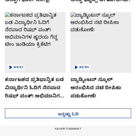
04:21
02:51
ಕರ್ನಾಟಕದ ಪ್ರತಿಭಾನ್ವಿತ ಬಡ
ಬ್ಯಾಡ್ಮಿಂಟನ್ ಸ್ಕೂಲ್​
ವಿದ್ಯಾರ್ಥಿನಿ ಓದಿಗೆ ನೆರವಾದ
ಆರಂಭಿಸಿದ ನಟಿ ದೀಪಿಕಾ
ರಿಷಭ್ ಪಂತ್! ಅಭಿಮಾನಿಗಳ
ಪಡುಕೋಣೆ!
ಹೃದಯ ಗೆದ್ದ ಟೀಂ ಇಂಡಿಯಾ
ಕ್ರಿಕೆಟಿಗ
ಇನ್ನಷ್ಟು ಓದಿ