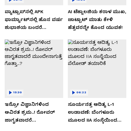
ವ್ಯಾಟ್ಸಾಪ್‌ನಲ್ಲಿ APK
AI ಟೆಕ್ನಾಲಜಿಯ ಕರಾಳ ಮುಖ,
ಫಾರ್ಮ್ಯಾಟ್‌ನಲ್ಲಿ ಹೊಸ ವರ್ಷ
ಚಾಟ್ಬಾಟ್ ಮಾತು ಕೇಳಿ
ಶುಭಾಶಯ ಬಂದರೆ
ಹೆತ್ತವರನ್ನೇ ಕೊಂದ ಯುವಕ!
ಡೌನ್ಲೋಡ್ ಮಾಡಬೇಡಿ!
19:30
06:22
ಇಸ್ರೋ ವಿಜ್ಞಾನಿಗಳಿಂದ
ಸೂರ್ಯನತ್ತ ಆದಿತ್ಯ L-1
ಅವಿರತ ಶ್ರಮ..! ರೋವರ್
ಉಡಾವಣೆ: ಬೆಂಗಳೂರು
ಜಾಗೃತವಾದರೆ
ಮೂಲದ IIA ಸಂಸ್ಥೆಯಿಂದ
ಮುಂದೇನಾಗುತ್ತೆ ಗೊತ್ತಾ..?
ಪೆಲೋಡ್‌ ತಯಾರಿಕೆ