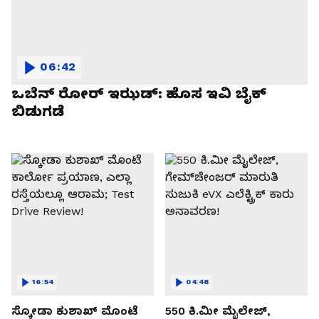
06:42
ಒಬೆನ್ ರೋರ್ ಇಝಡ್: ಹೊಸ ಇವಿ ಬೈಕ್
ಬಿಡುಗಡೆ
16:54
04:48
ಸ್ಕೋಡಾ ಕುಶಾಖ್ ಮೊಂಟೆ
550 ಕಿ.ಮೀ ಮೈಲೇಜ್,