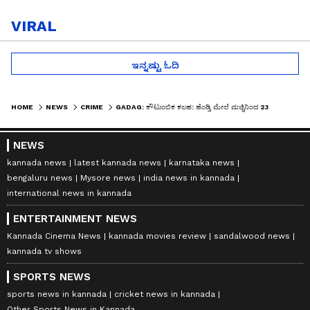
VIRAL
ಇನ್ನಷ್ಟು ಓದಿ
HOME
NEWS
CRIME
GADAG: ಕೌಟುಂಬಿಕ ಕಲಹ: ಹೆಂಡ್ತಿ ಮೇಲೆ ಮಚ್ಚಿನಿಂದ 23 ಬಾರಿ ಹಲ್ಲೆ ಮಾಡಿದ ಗಂಡ
NEWS
kannada news
latest kannada news
karnataka news
bengaluru news
Mysore news
india news in kannada
international news in kannada
ENTERTAINMENT NEWS
Kannada Cinema News
kannada movies review
sandalwood news
kannada tv shows
SPORTS NEWS
sports news in kannada
cricket news in kannada
Other Sports News in Kannada