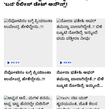
'ಬನ' ರಿಲೀಸ್ ಡೇಟ್ ಅನೌನ್ಸ್!
02:24
05:53
ನೆಪೋಟಿಸಂ ಬಗ್ಗೆ ಪ್ರಿಯಾಂಕಾ
ನೋರಾ ಫತೇಹಿ ಆಫರ್​
ಉಪೇಂದ್ರ ಹೇಳಿದ್ದೇನು..?!
ತಮನ್ನಾ ಪಾಲಾಗಿದ್ದೇಕೆ..? ಬಿಳಿ
ಬ್ಯೂಟಿ ನೋಡಿದ್ರೆ ಇನ್ಮುಂದೆ
ಭಯ ಪಡ್ತೀರಾ ನೀವು!