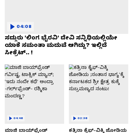
04:08
ಸದ್ಗುರು 'ಲಿಂಗ ಭೈರವಿ' ದೇವಿ ಸನ್ನಿಧಿಯಲ್ಲಿಯೇ
ಯಾಕೆ ಸಮಂತಾ ಮದುವೆ ಆಗಿದ್ದು? ಇಲ್ಲಿದೆ
ಸೀಕ್ರೆಟ್.. !
04:48
02:38
ಮಾಜಿ ಬಾಯ್‌ಫ್ರೆಂಡ್
ಕತ್ರಿನಾ ಕೈಫ್-ವಿಕ್ಕಿ ಜೋಡಿಯ