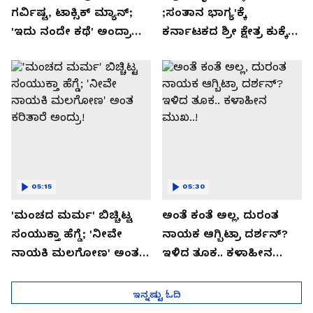
ಗರ್ವಿಷ್ಟ, ಟಾಕ್ಸಿಕ್ ಮ್ಯಾನ್;
;ಸಂತಾನ ಭಾಗ್ಯ'ಕ್ಕೆ
'ಇದು ನಂದೇ ಕಥೆ' ಅಂದ್ರಾ
ಕರ್ನಾಟಕದ ಶ್ರೀ ಕ್ಷೇತ್ರ ಕುಕ್ಕೆ
-ಗರ್ಲ್‌ಫ್ರೆಂಡ್- ರಶ್ಮಿಕಾ
ಸುಬ್ರಮಣ್ಯದ ನಂಟು!
ಮಂದಣ್ಣ?
05:15
05:30
'ಮಂಚದ ಮರ್ಮ' ಬಿಚ್ಚಿಟ್ಟ
ಅಂತೆ ಕಂತೆ ಅಲ್ಲ, ದುರಂತ
ಸಂಯುಕ್ತಾ ಹೆಗ್ಡೆ; 'ನೀವೇ
ನಾಯಕ ಆಗ್ಬಿಟ್ರಾ ದರ್ಶನ್?
ನಾಯಕಿ ಮಲಗೋಣ' ಅಂತ
ಇಳಿದ ತೂಕ.. ಕಳಾಹೀನ
ಕರಿತಾರೆ ಅಂದ್ರು!
ಮುಖ..!
ಇನ್ನಷ್ಟು ಓದಿ