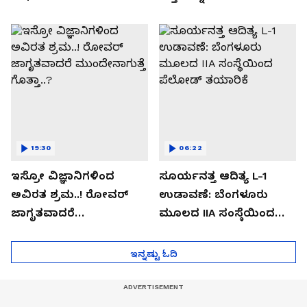
ಡೌನ್ಲೋಡ್ ಮಾಡಬೇಡಿ!
19:30
06:22
ಇಸ್ರೋ ವಿಜ್ಞಾನಿಗಳಿಂದ
ಸೂರ್ಯನತ್ತ ಆದಿತ್ಯ L-1
ಅವಿರತ ಶ್ರಮ..! ರೋವರ್
ಉಡಾವಣೆ: ಬೆಂಗಳೂರು
ಜಾಗೃತವಾದರೆ
ಮೂಲದ IIA ಸಂಸ್ಥೆಯಿಂದ
ಮುಂದೇನಾಗುತ್ತೆ ಗೊತ್ತಾ..?
ಪೆಲೋಡ್‌ ತಯಾರಿಕೆ
ಇನ್ನಷ್ಟು ಓದಿ