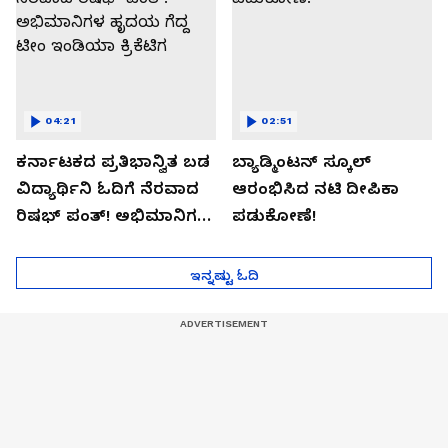
04:21
02:51
ಕರ್ನಾಟಕದ ಪ್ರತಿಭಾನ್ವಿತ ಬಡ
ಬ್ಯಾಡ್ಮಿಂಟನ್ ಸ್ಕೂಲ್​
ವಿದ್ಯಾರ್ಥಿನಿ ಓದಿಗೆ ನೆರವಾದ
ಆರಂಭಿಸಿದ ನಟಿ ದೀಪಿಕಾ
ರಿಷಭ್ ಪಂತ್! ಅಭಿಮಾನಿಗಳ
ಪಡುಕೋಣೆ!
ಹೃದಯ ಗೆದ್ದ ಟೀಂ ಇಂಡಿಯಾ
ಕ್ರಿಕೆಟಿಗ
ಇನ್ನಷ್ಟು ಓದಿ