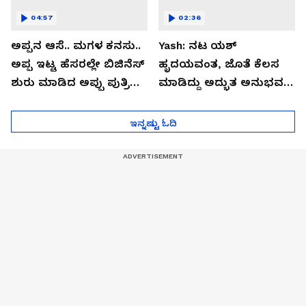
04:57
02:36
ಅಪ್ಪನ ಆಸೆ.. ಮಗಳ ಕನಸು..
Yash: ನಟ ಯಶ್​
ಅಪ್ಪ ಇಟ್ಟ ಹೆಸರಲ್ಲೇ ಬಿಜಿನೆಸ್​
ಹೃದಯವಂತ, ಜೊತೆ ಕೆಲಸ
ಶುರು ಮಾಡಿದ ಅಪ್ಪು ಪುತ್ರಿ
ಮಾಡಿದ್ದು ಅದ್ಭುತ ಅನುಭವ:
ವಂದಿತಾ..!
ತಾರಾ ಸುತಾರಿಯಾ
ಇನ್ನಷ್ಟು ಓದಿ