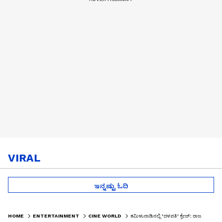
VIRAL
ಇನ್ನಷ್ಟು ಓದಿ
HOME
ENTERTAINMENT
CINE WORLD
ತಮಿಳುನಾಡಿನಲ್ಲಿ ‘ದಳಪತಿ’ ಕ್ರೇಜ್: ರಾಜಕೀಯಕ್ಕೆ ವಿಜಯ್ ಎಂಟ್ರಿ?