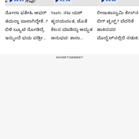
05:53
02:36
04:40
ನೋರಾ ಫತೇಹಿ ಆಫರ್​
Yash: ನಟ ಯಶ್​
ರೇಣುಕಾಸ್ವಾಮಿ ಕೇಸ್‌ನಲ್
ತಮನ್ನಾ ಪಾಲಾಗಿದ್ದೇಕೆ..?
ಹೃದಯವಂತ, ಜೊತೆ
ಬಿಗ್ ಟ್ವಿಸ್ಟ್? ಬೆದರಿಕೆ
ಬಿಳಿ ಬ್ಯೂಟಿ ನೋಡಿದ್ರೆ
ಕೆಲಸ ಮಾಡಿದ್ದು ಅದ್ಭುತ
ಹಾಕಿದವರ
ಇನ್ಮುಂದೆ ಭಯ ಪಡ್ತೀರಾ
ಅನುಭವ: ತಾರಾ
ಮೊಬೈಲ್‌ನಲ್ಲಿದೆ ನಡುಕ
ನೀವು!
ಸುತಾರಿಯಾ
ಹುಟ್ಟಿಸೋ ಸತ್ಯ!