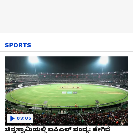
SPORTS
03:05
ಚಿನ್ನಸ್ವಾಮಿಯಲ್ಲಿ ಐಪಿಎಲ್‌ ಪಂದ್ಯ: ಹೇಗಿದೆ