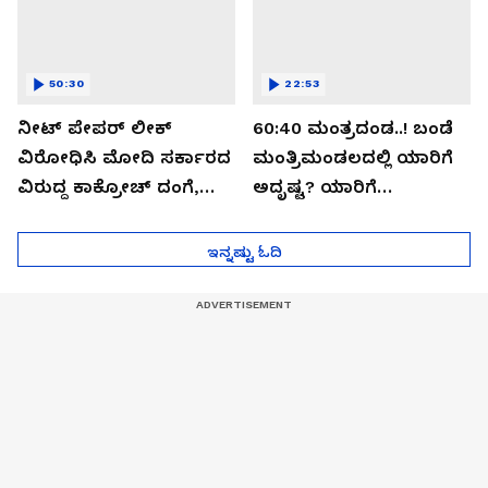
50:30
22:53
ನೀಟ್ ಪೇಪರ್ ಲೀಕ್
60:40 ಮಂತ್ರದಂಡ..! ಬಂಡೆ
ವಿರೋಧಿಸಿ ಮೋದಿ ಸರ್ಕಾರದ
ಮಂತ್ರಿಮಂಡಲದಲ್ಲಿ ಯಾರಿಗೆ
ವಿರುದ್ದ ಕಾಕ್ರೋಚ್ ದಂಗೆ,
ಅದೃಷ್ಟ? ಯಾರಿಗೆ
ರಣಾಂಗಣವಾದ ದೆಹಲಿ
ಅರ್ಧಚಂದ್ರ..?
ಇನ್ನಷ್ಟು ಓದಿ