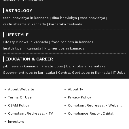
ASTROLOGY
rashi bhavishya in kannada
dina bhavishya
vara bhavishya
vastu shastra in kannada
karnataka festivals
LIFESTYLE
Lifestyle news in kannada
food recipes in kannada
health tips in kannada
kitchen tips in kannada
EDUCATION & CAREER
job news in kannada
Private Jobs
bank jobs in karnataka
Government jobs in karnataka
Central Govt Jobs in Kannada
IT Jobs
About Website
About Tv
Terms Of Use
Privacy Policy
CSAM Policy
Complaint Redressal - Website
Complaint Redressal - TV
Compliance Report Digital
Investors