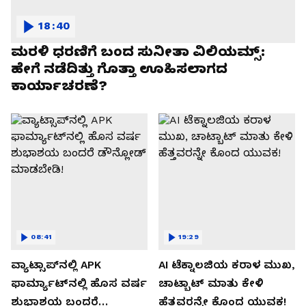
18:40
ಮರಳಿ ಧರಣಿಗೆ ಬಂದ ಸುನೀತಾ ವಿಲಿಯಮ್ಸ್:
ಹೇಗೆ ನಡೆದಿತ್ತು ಗೊತ್ತಾ ಊಹಿಸಲಾಗದ
ಕಾರ್ಯಾಚರಣೆ?
08:41
19:29
ವ್ಯಾಟ್ಸಾಪ್‌ನಲ್ಲಿ APK
AI ಟೆಕ್ನಾಲಜಿಯ ಕರಾಳ ಮುಖ,
ಫಾರ್ಮ್ಯಾಟ್‌ನಲ್ಲಿ ಹೊಸ ವರ್ಷ
ಚಾಟ್ಬಾಟ್ ಮಾತು ಕೇಳಿ
ಶುಭಾಶಯ ಬಂದರೆ
ಹೆತ್ತವರನ್ನೇ ಕೊಂದ ಯುವಕ!