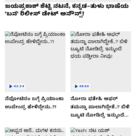
ಜಯಪ್ರಕಾಶ್ ಶೆಟ್ಟಿ ನಟನೆ, ಕನ್ನಡ-ತುಳು ಭಾಷೆಯ
'ಬನ' ರಿಲೀಸ್ ಡೇಟ್ ಅನೌನ್ಸ್!
02:24
05:53
ನೆಪೋಟಿಸಂ ಬಗ್ಗೆ ಪ್ರಿಯಾಂಕಾ
ನೋರಾ ಫತೇಹಿ ಆಫರ್​
ಉಪೇಂದ್ರ ಹೇಳಿದ್ದೇನು..?!
ತಮನ್ನಾ ಪಾಲಾಗಿದ್ದೇಕೆ..? ಬಿಳಿ
ಬ್ಯೂಟಿ ನೋಡಿದ್ರೆ ಇನ್ಮುಂದೆ
ಭಯ ಪಡ್ತೀರಾ ನೀವು!