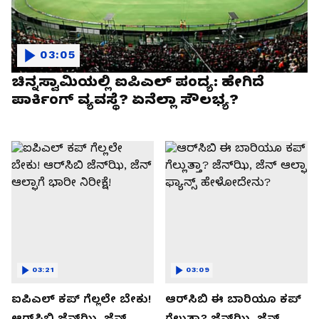
03:05
ಚಿನ್ನಸ್ವಾಮಿಯಲ್ಲಿ ಐಪಿಎಲ್‌ ಪಂದ್ಯ: ಹೇಗಿದೆ
ಪಾರ್ಕಿಂಗ್ ವ್ಯವಸ್ಥೆ? ಏನೆಲ್ಲಾ ಸೌಲಭ್ಯ?
03:21
03:09
ಐಪಿಎಲ್ ಕಪ್‌ ಗೆಲ್ಲಲೇ ಬೇಕು!
ಆರ್‌ಸಿಬಿ ಈ ಬಾರಿಯೂ ಕಪ್‌
ಆರ್‌ಸಿಬಿ ಜೆನ್‌ಝಿ, ಜೆನ್‌
ಗೆಲ್ಲುತ್ತಾ? ಜೆನ್‌ಝಿ, ಜೆನ್‌