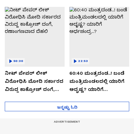
ಬಯಲಾಗಿದ್ದೇನು?
ಆಪರೇಷನ್ 2873 ಅಸಲಿ
ಸೀಕ್ರೆಟ್?
50:30
22:53
ನೀಟ್ ಪೇಪರ್ ಲೀಕ್
60:40 ಮಂತ್ರದಂಡ..! ಬಂಡೆ
ವಿರೋಧಿಸಿ ಮೋದಿ ಸರ್ಕಾರದ
ಮಂತ್ರಿಮಂಡಲದಲ್ಲಿ ಯಾರಿಗೆ
ವಿರುದ್ದ ಕಾಕ್ರೋಚ್ ದಂಗೆ,
ಅದೃಷ್ಟ? ಯಾರಿಗೆ
ರಣಾಂಗಣವಾದ ದೆಹಲಿ
ಅರ್ಧಚಂದ್ರ..?
ಇನ್ನಷ್ಟು ಓದಿ