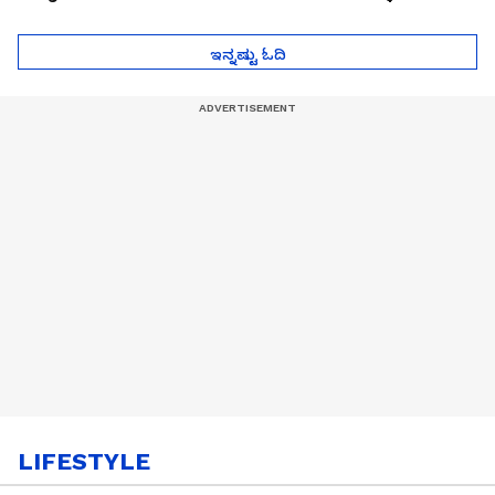
ಮುಂದೇನಾಗುತ್ತೆ ಗೊತ್ತಾ..?
ಪೆಲೋಡ್‌ ತಯಾರಿಕೆ
ಇನ್ನಷ್ಟು ಓದಿ
LIFESTYLE