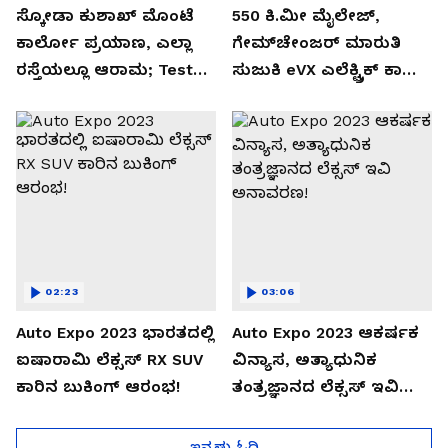
ಸ್ಕೋಡಾ ಕುಶಾಖ್ ಮೊಂಟೆ
550 ಕಿ.ಮೀ ಮೈಲೇಜ್,
ಕಾರ್ಲೋ ಪ್ರಯಾಣ, ಎಲ್ಲಾ
ಗೇಮ್‌ಚೇಂಜರ್ ಮಾರುತಿ
ರಸ್ತೆಯಲ್ಲೂ ಆರಾಮ; Test
ಸುಜುಕಿ eVX ಎಲೆಕ್ಟ್ರಿಕ್ ಕಾರು
Drive Review!
ಅನಾವರಣ!
02:23
03:06
Auto Expo 2023 ಭಾರತದಲ್ಲಿ
Auto Expo 2023 ಆಕರ್ಷಕ
ಐಷಾರಾಮಿ ಲೆಕ್ಸಸ್ RX SUV
ವಿನ್ಯಾಸ, ಅತ್ಯಾಧುನಿಕ
ಕಾರಿನ ಬುಕಿಂಗ್ ಆರಂಭ!
ತಂತ್ರಜ್ಞಾನದ ಲೆಕ್ಸಸ್ ಇವಿ
ಅನಾವರಣ!
ಇನ್ನಷ್ಟು ಓದಿ