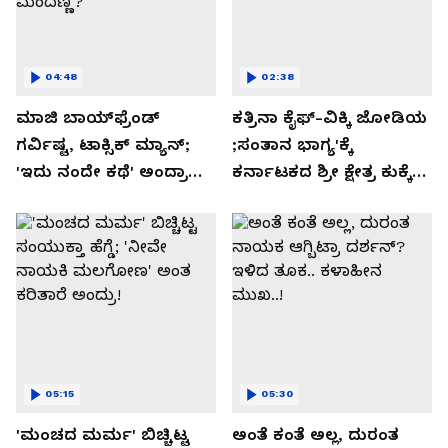
04:48
02:38
ಮಾಜಿ ಬಾಯ್‌ಫ್ರೆಂಡ್
ಕತ್ರಿನಾ ಕೈಫ್-ವಿಕ್ಕಿ ಜೋಡಿಯ
ಗರ್ವಿಷ್ಟ, ಟಾಕ್ಸಿಕ್ ಮ್ಯಾನ್;
;ಸಂತಾನ ಭಾಗ್ಯ'ಕ್ಕೆ
'ಇದು ನಂದೇ ಕಥೆ' ಅಂದ್ರಾ
ಕರ್ನಾಟಕದ ಶ್ರೀ ಕ್ಷೇತ್ರ ಕುಕ್ಕೆ
-ಗರ್ಲ್‌ಫ್ರೆಂಡ್- ರಶ್ಮಿಕಾ
ಸುಬ್ರಮಣ್ಯದ ನಂಟು!
ಮಂದಣ್ಣ?
05:15
05:30
'ಮಂಚದ ಮರ್ಮ' ಬಿಚ್ಚಿಟ್ಟ
ಅಂತೆ ಕಂತೆ ಅಲ್ಲ, ದುರಂತ