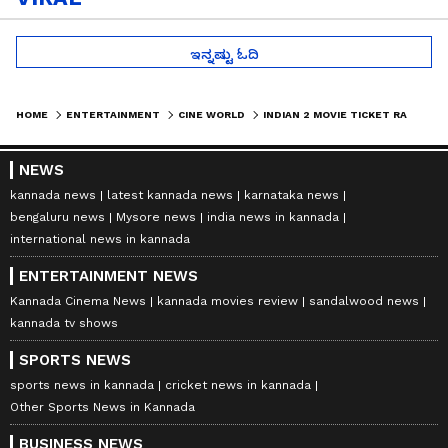
ಇನ್ನಷ್ಟು ಓದಿ
HOME
ENTERTAINMENT
CINE WORLD
INDIAN 2 MOVIE TICKET RATE: ಪ್ರಭಾಸ್ ಸಿನಿಮಾ ನಂತರ ಕಮಲ್ ಹಾಸನ್ ಸಿನಿಮಾಗೂ ಯಾಕಿಷ್ಟು ಟಿಕೆಟ್ ರೇಟ್?
NEWS
kannada news
latest kannada news
karnataka news
bengaluru news
Mysore news
india news in kannada
international news in kannada
ENTERTAINMENT NEWS
Kannada Cinema News
kannada movies review
sandalwood news
kannada tv shows
SPORTS NEWS
sports news in kannada
cricket news in kannada
Other Sports News in Kannada
BUSINESS NEWS