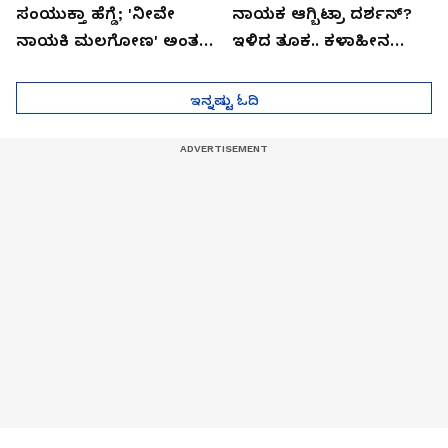
ಸಂಯುಕ್ತಾ ಹೆಗ್ಡೆ; 'ನೀವೇ
ನಾಯಕ ಆಗ್ಬಿಟ್ರಾ ದರ್ಶನ್?
ನಾಯಕಿ ಮಲಗೋಣ' ಅಂತ
ಇಳಿದ ತೂಕ.. ಕಳಾಹೀನ
ಕರಿತಾರೆ ಅಂದ್ರು!
ಮುಖ..!
ಇನ್ನಷ್ಟು ಓದಿ