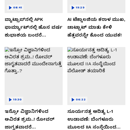
08:41
19:29
ವ್ಯಾಟ್ಸಾಪ್‌ನಲ್ಲಿ APK
AI ಟೆಕ್ನಾಲಜಿಯ ಕರಾಳ ಮುಖ,
ಫಾರ್ಮ್ಯಾಟ್‌ನಲ್ಲಿ ಹೊಸ ವರ್ಷ
ಚಾಟ್ಬಾಟ್ ಮಾತು ಕೇಳಿ
ಶುಭಾಶಯ ಬಂದರೆ
ಹೆತ್ತವರನ್ನೇ ಕೊಂದ ಯುವಕ!
ಡೌನ್ಲೋಡ್ ಮಾಡಬೇಡಿ!
19:30
06:22
ಇಸ್ರೋ ವಿಜ್ಞಾನಿಗಳಿಂದ
ಸೂರ್ಯನತ್ತ ಆದಿತ್ಯ L-1
ಅವಿರತ ಶ್ರಮ..! ರೋವರ್
ಉಡಾವಣೆ: ಬೆಂಗಳೂರು
ಜಾಗೃತವಾದರೆ
ಮೂಲದ IIA ಸಂಸ್ಥೆಯಿಂದ