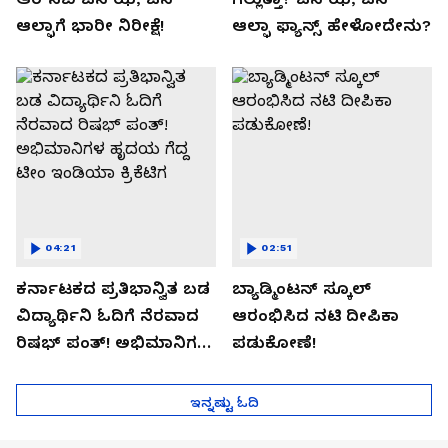
ಆಲ್ಫಾಗೆ ಭಾರೀ ನಿರೀಕ್ಷೆ!
ಆಲ್ಫಾ ಫ್ಯಾನ್ಸ್ ಹೇಳೋದೇನು?
04:21
02:51
ಕರ್ನಾಟಕದ ಪ್ರತಿಭಾನ್ವಿತ ಬಡ
ಬ್ಯಾಡ್ಮಿಂಟನ್ ಸ್ಕೂಲ್​
ವಿದ್ಯಾರ್ಥಿನಿ ಓದಿಗೆ ನೆರವಾದ
ಆರಂಭಿಸಿದ ನಟಿ ದೀಪಿಕಾ
ರಿಷಭ್ ಪಂತ್! ಅಭಿಮಾನಿಗಳ
ಪಡುಕೋಣೆ!
ಹೃದಯ ಗೆದ್ದ ಟೀಂ ಇಂಡಿಯಾ
ಕ್ರಿಕೆಟಿಗ
ಇನ್ನಷ್ಟು ಓದಿ