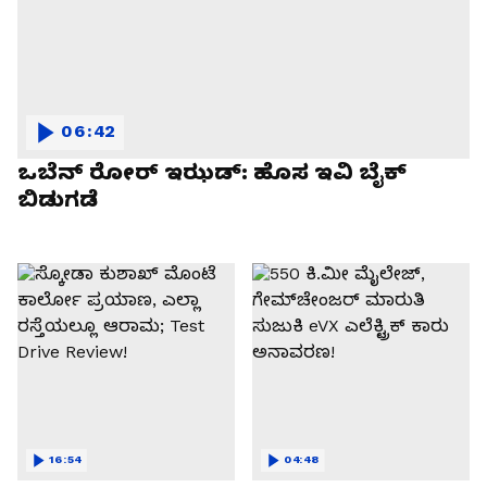
06:42
ಒಬೆನ್ ರೋರ್ ಇಝಡ್: ಹೊಸ ಇವಿ ಬೈಕ್
ಬಿಡುಗಡೆ
16:54
04:48