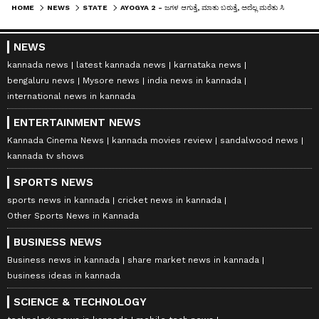
HOME
NEWS
STATE
AYOGYA 2 - ಜಗಳ ಆಗುತ್ತೆ, ಮಾತು ಬರುತ್ತೆ, ಅದೆಲ್ಲ ಮರೆತು ಸಿನಿಮಾಕ್ಕಾಗಿ ಒಂದಾಗೋಣ - ರಚಿತಾ ರಾಮ್‌
NEWS
kannada news
latest kannada news
karnataka news
bengaluru news
Mysore news
india news in kannada
international news in kannada
ENTERTAINMENT NEWS
Kannada Cinema News
kannada movies review
sandalwood news
kannada tv shows
SPORTS NEWS
sports news in kannada
cricket news in kannada
Other Sports News in Kannada
BUSINESS NEWS
Business news in kannada
share market news in kannada
business ideas in kannada
SCIENCE & TECHNOLOGY