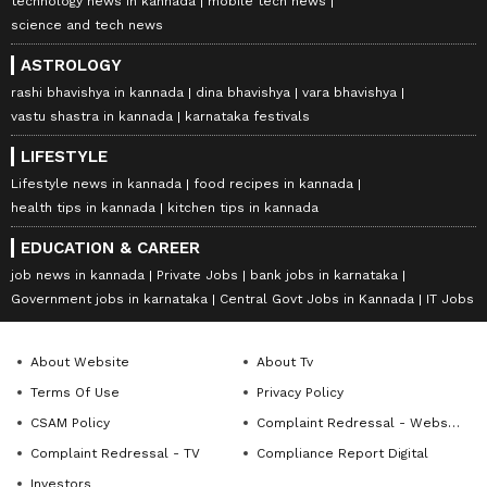
technology news in kannada
mobile tech news
science and tech news
ASTROLOGY
rashi bhavishya in kannada
dina bhavishya
vara bhavishya
vastu shastra in kannada
karnataka festivals
LIFESTYLE
Lifestyle news in kannada
food recipes in kannada
health tips in kannada
kitchen tips in kannada
EDUCATION & CAREER
job news in kannada
Private Jobs
bank jobs in karnataka
Government jobs in karnataka
Central Govt Jobs in Kannada
IT Jobs
About Website
About Tv
Terms Of Use
Privacy Policy
CSAM Policy
Complaint Redressal - Website
Complaint Redressal - TV
Compliance Report Digital
Investors