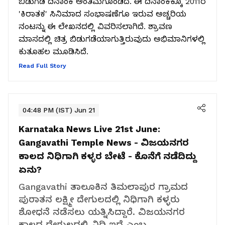
ಬಿಡುಗಡೆ ದಿನಾಂಕ ಅಂತಿಮಗೊಂಡಿದೆ. ಈ ದಿನಾಂಕಕ್ಕೂ 2011ರ
'ಕಿರಾತಕ' ಸಿನಿಮಾದ ಸಂಭಾಷಣೆಗೂ ಇರುವ ಅಚ್ಚರಿಯ
ನಂಟನ್ನು ಈ ಲೇಖನದಲ್ಲಿ ವಿವರಿಸಲಾಗಿದೆ. ಶ್ರಾವಣ
ಮಾಸದಲ್ಲಿ ಚಿತ್ರ ಬಿಡುಗಡೆಯಾಗುತ್ತಿರುವುದು ಅಭಿಮಾನಿಗಳಲ್ಲಿ
ಕುತೂಹಲ ಮೂಡಿಸಿದೆ.
Read Full Story
04:48 PM (IST) Jun 21
Karnataka News Live 21st June:
Gangavathi Temple News - ವಿಜಯನಗರ
ಕಾಲದ ನಿಧಿಗಾಗಿ ಕಳ್ಳರ ಬೇಟೆ - ಕೊನೆಗೆ ನಡೆದಿದ್ದು
ಏನು?
Gangavathi ತಾಲೂಕಿನ ತಿಮಲಾಪುರ ಗ್ರಾಮದ
ಪುರಾತನ ಲಕ್ಷ್ಮೀ ದೇಗುಲದಲ್ಲಿ ನಿಧಿಗಾಗಿ ಕಳ್ಳರು
ಶೋಧನೆ ನಡೆಸಲು ಯತ್ನಿಸಿದ್ದಾರೆ. ವಿಜಯನಗರ
ಕಾಲದ ದೇಗುಲದಲ್ಲಿ ನಿಧಿ ಇದೆ ಎಂಬ