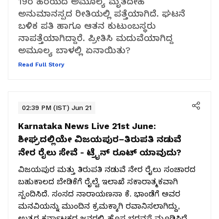
19ರ ಹರೆಯದ ಅಮೂಲ್ಯ ಮೃತದೇಹ
ಅನುಮಾನಸ್ಪದ ರೀತಿಯಲ್ಲಿ ಪತ್ತೆಯಾಗಿದೆ. ಘಟನೆ
ಬಳಿಕ ಪತಿ ಹಾಗೂ ಆತನ ಕುಟುಂಬಸ್ಥರು
ನಾಪತ್ತೆಯಾಗಿದ್ದಾರೆ. ಪ್ರೀತಿಸಿ ಮದುವೆಯಾಗಿದ್ದ
ಅಮೂಲ್ಯ ಬಾಳಲ್ಲಿ ಏನಾಯಿತು?
Read Full Story
02:39 PM (IST) Jun 21
Karnataka News Live 21st June:
ಶೀಘ್ರದಲ್ಲಿಯೇ ವಿಜಯಪುರ–ತಿರುಪತಿ ನಡುವೆ
ನೇರ ರೈಲು ಸೇವೆ - ಟ್ರೈನ್ ರೂಟ್ ಯಾವುದು?
ವಿಜಯಪುರ ಮತ್ತು ತಿರುಪತಿ ನಡುವೆ ನೇರ ರೈಲು ಸಂಚಾರದ
ಬಹುಕಾಲದ ಬೇಡಿಕೆಗೆ ರೈಲ್ವೆ ಇಲಾಖೆ ಸಕಾರಾತ್ಮಕವಾಗಿ
ಸ್ಪಂದಿಸಿದೆ. ಸಂಸದ ನಾರಾಯಣಸಾ ಕೆ. ಭಾಂಡೆಗೆ ಅವರ
ಮನವಿಯನ್ನು ಮುಂದಿನ ಕ್ರಮಕ್ಕಾಗಿ ರವಾನಿಸಲಾಗಿದ್ದು,
ಉತ್ತರ ಕರ್ನಾಟಕದ ಜನರಲ್ಲಿ ಹೊಸ ಭರವಸೆ ಮೂಡಿಸಿದೆ.