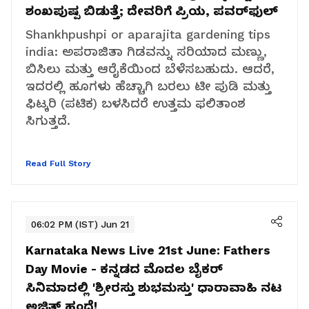
ಶಂಖಪುಷ್ಪ ಬಿಡುತ್ತೆ; ದೇವರಿಗೆ ಪ್ರಿಯ, ಪವರ್‌ಫುಲ್‌
Shankhpushpi or aparajita gardening tips
india: ಅಪರಾಜಿತಾ ಗಿಡವನ್ನು ಸರಿಯಾದ ಮಣ್ಣು,
ಬಿಸಿಲು ಮತ್ತು ಆರೈಕೆಯಿಂದ ಬೆಳೆಸಬಹುದು. ಆದರೆ,
ಇದರಲ್ಲಿ ಹೂಗಳು ಹೆಚ್ಚಾಗಿ ಬರಲು ಟೀ ಪುಡಿ ಮತ್ತು
ಫಿಟ್ಕರಿ (ಪಟಿಕ) ಬಳಸಿದರೆ ಉತ್ತಮ ಫಲಿತಾಂಶ
ಸಿಗುತ್ತದೆ.
Read Full Story
06:02 PM (IST) Jun 21
Karnataka News Live 21st June:
Fathers
Day Movie - ಕನ್ನಡದ ಮೊದಲ ಬೈಕರ್‌
ಸಿನಿಮಾದಲ್ಲಿ 'ಶ್ರೀರಸ್ತು ಶುಭಮಸ್ತು' ಧಾರಾವಾಹಿ ನಟ
ಅಜಿತ್‌ ಹಂದೆ!