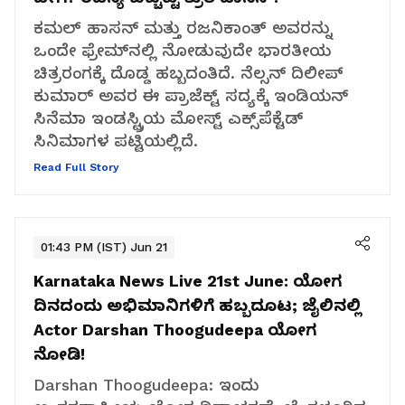
ಕಮಲ್ ಹಾಸನ್ ಮತ್ತು ರಜನಿಕಾಂತ್ ಅವರನ್ನು
ಒಂದೇ ಫ್ರೇಮ್‌ನಲ್ಲಿ ನೋಡುವುದೇ ಭಾರತೀಯ
ಚಿತ್ರರಂಗಕ್ಕೆ ದೊಡ್ಡ ಹಬ್ಬದಂತಿದೆ. ನೆಲ್ಸನ್ ದಿಲೀಪ್
ಕುಮಾರ್ ಅವರ ಈ ಪ್ರಾಜೆಕ್ಟ್ ಸದ್ಯಕ್ಕೆ ಇಂಡಿಯನ್
ಸಿನೆಮಾ ಇಂಡಸ್ಟ್ರಿಯ ಮೋಸ್ಟ್ ಎಕ್ಸ್‌ಪೆಕ್ಟೆಡ್
ಸಿನಿಮಾಗಳ ಪಟ್ಟಿಯಲ್ಲಿದೆ.
Read Full Story
01:43 PM (IST) Jun 21
Karnataka News Live 21st June:
ಯೋಗ
ದಿನದಂದು ಅಭಿಮಾನಿಗಳಿಗೆ ಹಬ್ಬದೂಟ; ಜೈಲಿನಲ್ಲಿ
Actor Darshan Thoogudeepa ಯೋಗ
ನೋಡಿ!
Darshan Thoogudeepa: ಇಂದು