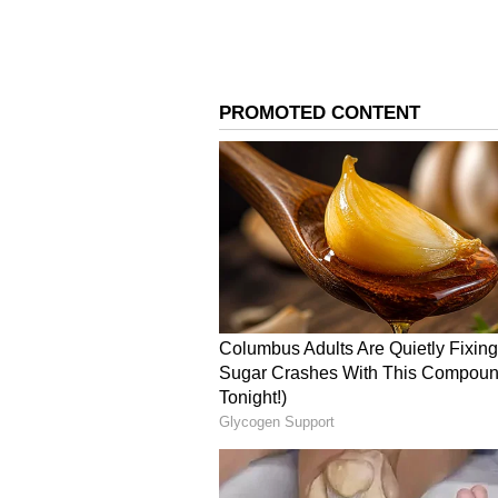
Image Credit :
Instagram
ಕುಟುಂಬಸ್ಥರು ಒಪ್ಪಿಗೆ
ದಿವ್ಯಾ ಗೌಡ, ಹೇಮಂತ್‌ ಕುಮಾರ್‌ ಮದುವೆಗೆ
4
10