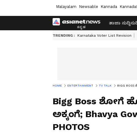
Malayalam
Newsable
Kannada
Kannada
ತಾಜಾ ಸುದ್ದಿ
ಸುದ್
TRENDING :
Karnataka Voter List Revision
HOME
ENTERTAINMENT
TV TALK
BIGG BOSS ಶೋ
Bigg Boss ಶೋಗೆ ಹೋಗಿ
ಅಕ್ಕಂಗೆ; Bhavya 
PHOTOS