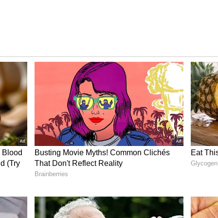
 ಕುಟುಂಬಸ್ಥರು ಒಪ್ಪಿದ್ದು, ಶೀಘ್ರದಲ್ಲೇ ಮದುವೆ ಆಗಲಿದೆಯಂತೆ.