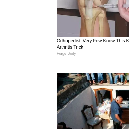
Image Credit :
Instagram
ಖುಷಿಯೋ ಖುಷಿ
ದಿವ್ಯಾ ಗೌಡ ಅವರು ಇಷ್ಟಪಟ್ಟ ಹುಡುಗನನ್ನೇ ಮ
ಹೀಗೆ..