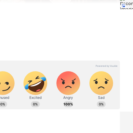
್ಥರ ಸಾಕ್ಷಿಯಾಗಿ ಹೂ ಮುಡಿಸೋ ಶಾಸ್ತ್ರ ಆಗಿದೆ.
್​
ನೀನಿಲ್ಲದೇ ನಾನು imagine
ರಡೆರಡು
ಮಾಡೋಕೂ ಆಗಲ್ಲ… ಅಮ್ಮನ
ಗೌಡ
ಹುಟ್ಟುಹಬ್ಬಕ್ಕೆ ಭವ್ಯಾ ಗೌಡ