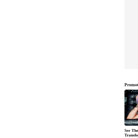
ಹೃದಯಸ್ಪರ್ಶಿ ಪತ್ರ