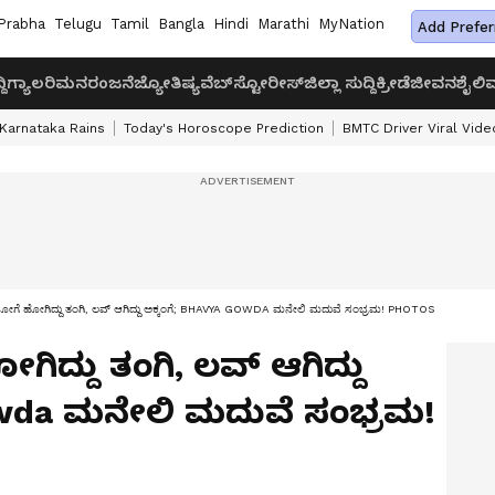
Prabha
Telugu
Tamil
Bangla
Hindi
Marathi
MyNation
Add Prefer
ದಿ
ಗ್ಯಾಲರಿ
ಮನರಂಜನೆ
ಜ್ಯೋತಿಷ್ಯ
ವೆಬ್‌ಸ್ಟೋರೀಸ್
ಜಿಲ್ಲಾ ಸುದ್ದಿ
ಕ್ರೀಡೆ
ಜೀವನಶೈಲಿ
ವ
Karnataka Rains
Today's Horoscope Prediction
BMTC Driver Viral Vide
ಗೆ ಹೋಗಿದ್ದು ತಂಗಿ, ಲವ್‌ ಆಗಿದ್ದು ಅಕ್ಕಂಗೆ; BHAVYA GOWDA ಮನೇಲಿ ಮದುವೆ ಸಂಭ್ರಮ! PHOTOS
ದ್ದು ತಂಗಿ, ಲವ್‌ ಆಗಿದ್ದು
Gowda ಮನೇಲಿ ಮದುವೆ ಸಂಭ್ರಮ!