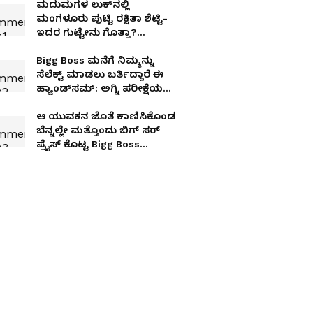
ಮದುಮಗಳ ಲುಕ್​ನಲ್ಲಿ
ಮಂಗಳೂರು ಪುಟ್ಟಿ ರಕ್ಷಿತಾ ಶೆಟ್ಟಿ-
ಇದರ ಗುಟ್ಟೇನು ಗೊತ್ತಾ?
Something Special?
Bigg Boss ಮನೆಗೆ ನಿಮ್ಮನ್ನು
ಸೆಲೆಕ್ಟ್​ ಮಾಡಲು ಬರ್ತಿದ್ದಾರೆ ಈ
ಹ್ಯಾಂಡ್​ಸಮ್​: ಅಗ್ನಿ ಪರೀಕ್ಷೆಯ
ತೀರ್ಪುಗಾರರು ಇವರೇ
ಆ ಯುವಕನ ಜೊತೆ ಕಾಣಿಸಿಕೊಂಡ
ಬೆನ್ನಲ್ಲೇ ಮತ್ತೊಂದು ಬಿಗ್​ ಸರ್​
ಪ್ರೈಸ್​ ಕೊಟ್ಟ Bigg Boss
ಸ್ಪಂದನಾ