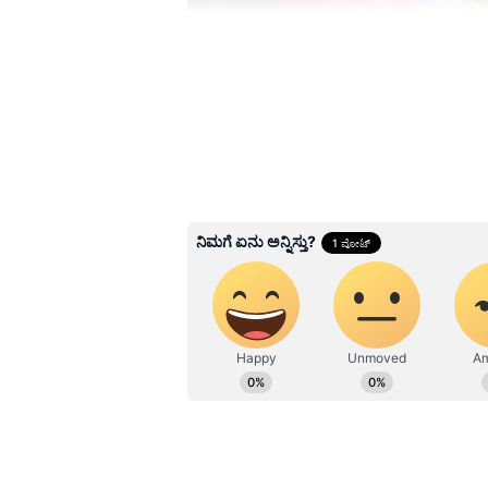
Image Credit :
Instagram
ನೆಚ್ಚಿನ ಹುಡುಗ
ದಿವ್ಯಾ ಗೌಡ, ಹೇಮಂತ್‌ ಕುಮಾರ್‌ ಕುಟುಂಬಸ
Related Articles
Karna Serial ನಿಧಿಗೆ ಡಬಲ
ಧಮಾಕಾ: ಒಂದೇ ಬಾರಿ ಎ
ಅವಾರ್ಡ್​ ಪಡೆದ ಭವ್ಯಾ 