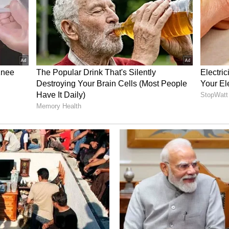
ದುವೆ ಆಗುತ್ತಿದ್ದಾರೆ. ಹೀಗಾಗಿ ಅವರು ಖುಷಿಯಲ್ಲಿ ಕಂಡಿದ್ದು