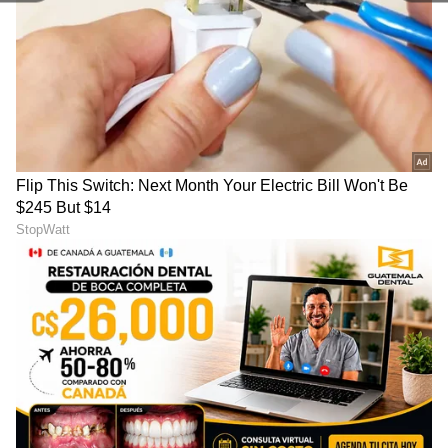
ವಿಜಯಪುರ
ಪತ್ರಿಕೋದ್ಯಮ. ಯಾವ ಟಾಪಿಕ್ ಕೊಟ್ಟರೂ ಬರೆಯಬಲ್ಲೆ. ಓಟಿಟಿ
ಭಾರತೀಯ ರೈಲ್ವೆ
ರೈಲು
ತಿರುಪತಿ
ಮೂವಿ ನೋಡೋದು ಇಷ್ಟ.
DOWNLOAD APP