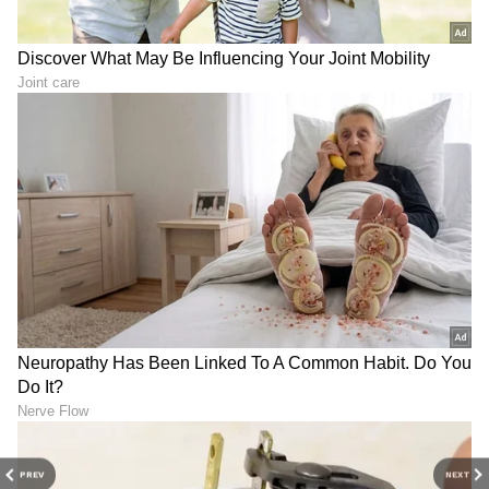
LATEST VIDEOS
ABOUT THE AUTHOR
Mahmad Rafik
MR
ಮಹ್ಮದ್ ರಫಿಕ್ ವಿಜಯಪುರದ ಬೇನಾಳ RC ಗ್ರಾಮದವನು. ಪಬ್ಲಿಕ್
ಟಿವಿ ಡಿಜಿಟಲ್, ನ್ಯೂಸ್ 18 ಕನ್ನಡ, ಇದೀಗ ಏಷ್ಯಾನೆಟ್ ಕನ್ನಡ ಸೇರಿ
ಡಿಜಿಟಲ್ ಮಾಧ್ಯಮದಲ್ಲಿ 8 ವರ್ಷಗಳ ಅನುಭವ. ಎಂ.ಕಾಂ. ಓದಿ
ಕೆಲಸ ಆರಂಭಿಸಿದ್ದು ಖಾಸಗಿ ಬ್ಯಾಂಕ್‌ವೊಂದರಲ್ಲಿ. ಆಕರ್ಷಿಸಿದ್ದು
PREV
NEXT