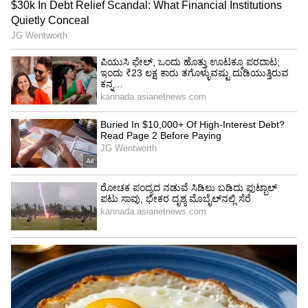
ಬೆಳವಣಿಗೆಯಾಗಿದೆ. ವಿಜಯಪುರ–ತಿರುಪತಿ ನೇರ ರೈಲು ಸೇವೆ
ಮಂಜೂರಾಗುವವರೆಗೆ ನನ್ನ ಪ್ರಯತ್ನ ನಿರಂತರವಾಗಿ
ಮುಂದುವರಿಯಲಿದೆ. ಈ ಸೇವೆ ಶೀಘ್ರದಲ್ಲೇ
ಅನುಷ್ಠಾನಗೊಳ್ಳಲಿದೆ ಎಂಬ ವಿಶ್ವಾಸವಿದೆ. ಜನರ ಆಶಯಗಳಿಗೆ
ಸ್ಪಂದಿಸುವುದು ನನ್ನ ಕರ್ತವ್ಯ ಎಂದು ನಾರಾಯಣಸಾ ಕೆ.
ಭಾಂಡೆಗೆ ಹೇಳಿದ್ದಾರೆ.
ಇದನ್ನೂ ಓದಿ:
ನೆಲಮಂಗಲ ಬಳಿ ಕೆಟ್ಟು ನಿಂತ ರೈಲಿನಿಂದ
ನೀಟ್ ಪರೀಕ್ಷೆ ಬರೆಯುವ ವಿದ್ಯಾರ್ಥಿಗಳ ಪರದಾಟ