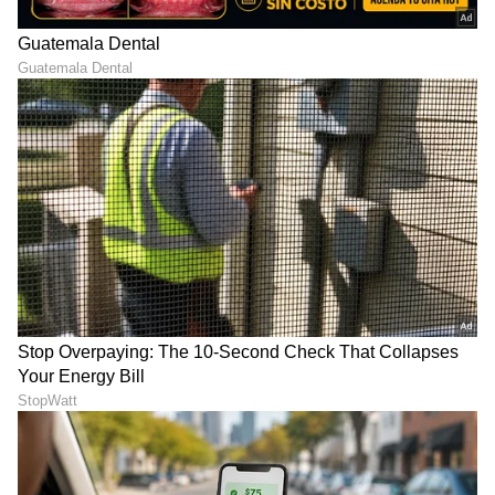
RECOMMENDED STORIES
ಬೆಂಗಳೂರಿನಲ್ಲಿ ಅನಧಿಕೃತ ಬೈಕ್
ಶ್ರೀಲಂಕಾ ಟೆಸ್ಟ್‌ನಲ್ಲಿ ಕನ್ನಡಿಗ
ಟ್ಯಾಕ್ಸಿಗಳ ವಿರುದ್ಧ RTO
ರಾಹುಲ್, ಗಿಲ್, ಜೈಸ್ವಾಲ್‌ಗೆ
ಕಾರ್ಯಾಚರಣೆ: 263 ವಾಹನ
ಸ್ಪೆಷಲ್ ಟಾಸ್ಕ್ ಕೊಟ್ಟ ಗೌತಮ್
ಜಪ್ತಿ, ರೈಡರ್ಸ್ ಆಕ್ರೋಶ!
ಗಂಭೀರ್!