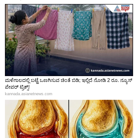
Related Articles
ವಿಜಯಪುರ To ಬೇನಾಳ RS: ಕೊನೆಗೂ ಆರಂಭವಾದ
ಬಹುನಿರೀಕ್ಷಿತ ಸೇವೆ, ಈಡೇರಿತು ಗ್ರಾಮಸ್ಥರ ಬೇಡಿಕೆ