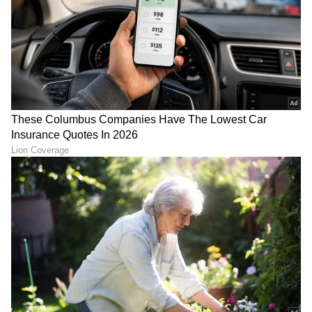
SIR: ಬೆಂಗಳೂರಿನಲ್ಲಿ 50 ಲಕ್ಷ
ನಮ್ಮ ಮೆಟ್ರೋ ಪ್ರಯಾಣಿಕರೇ
ವೋಟರ್ ಐಡಿ ಕಟ್?! ನಿಮ್ಮ
ಗಮನಿಸಿ: ಶುಕ್ರವಾರ ರಾತ್ರಿ ಹಸಿರು
ಹೆಸರೂ ಲಿಸ್ಟ್‌ನಲ್ಲಿದೆಯಾ ಎಂದು
ಮಾರ್ಗದ ರೈಲು ವೇಳಾಪಟ್ಟಿಯಲ್ಲಿ
ಹೀಗೆ ಚೆಕ್ ಮಾಡಿ!
ತಾತ್ಕಾಲಿಕ ಬದಲಾವಣೆ!
LATEST VIDEOS
"ರಾಜಕೀಯ ಬೇಡ, ಸಿನಿಮಾನೇ ಪ್ರಾಣ":
ಕನಕೋತ್ಸವದಲ್ಲಿ ರಿಷಬ್ ಶೆಟ್ಟಿ | Rishab
Shetty speech | Suvarna News
ಶೇ.50 ರಿಂದ ಶೇ.18 ಕ್ಕೆ TAX ಇಳಿಕೆ: ಮೋದಿ-
ಟ್ರಂಪ್ ಐತಿಹಾಸಿಕ ಒಪ್ಪಂದ | India US
Trade Deal | Party Rounds