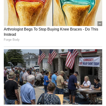
ಬೆಂಗಳೂರು–ವಿಜಯಪುರ ನೇರ ವಿಶೇಷ ರೈಲು
ಪ್ರಯಾಣಿಕರಿಗೆ ಸಿಹಿ ಸುದ್ದಿ ನೀಡಿದ ಸಚಿವ MB ಪಾಟೀಲ್
3
4
Image Credit :
Gemini AI
ನಾರಾಯಣಸಾ ಕೆ. ಭಾಂಡೆಗೆ ಹೇಳಿಕೆ
ಉತ್ತರ ಕರ್ನಾಟಕದ ಭಕ್ತರು, ವಿದ್ಯಾರ್ಥಿಗಳು, ಉದ್ಯೋಗಿಗಳು
ಹಾಗೂ ಸಾರ್ವಜನಿಕರ ಬಹುಕಾಲದ ಬೇಡಿಕೆಯಾಗಿರುವ ಈ
ರೈಲು ಸೇವೆ ಸಾಕಾರಗೊಳ್ಳುವ ದಿಸೆಯಲ್ಲಿ ಇದು ಮಹತ್ವದ