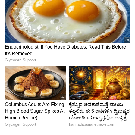
4
4
Image Credit :
Gemini
ವಿಜಯಪುರ To ತಿರುಪತಿ ಮಾರ್ಗ?
ಮಾರ್ಗ 1:
ವಿಜಯಪುರದಿಂದ ಆರಂಭವಾಗುವ ಈ ಪ್ರಯಾಣ
ಆಲಮಟ್ಟಿ, ಬಾಗಲಕೋಟೆ, ಬಾದಾಮಿ, ಹೊಳೆಆಲೂರು, ಗದಗ