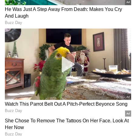
Image Credit :
Our Own
ಮತ್ತೊಂದು ಮಹತ್ವದ ಹೆಜ್ಜೆ
ವಿಜಯಪುರ–ತಿರುಪತಿ ನೇರ ರೈಲು ಸೇವೆ ಆರಂಭಿಸುವ ಕುರಿತು
ನಾನು ರೈಲ್ವೆ ಇಲಾಖೆಗೆ ಸಲ್ಲಿಸಿದ್ದ ಮನವಿಗೆ ಮಹತ್ವದ ಸ್ಪಂದನೆ
ದೊರೆತಿದೆ. ದಕ್ಷಿಣ ಮಧ್ಯ ರೈಲ್ವೆ (South Central Railway),
ಸಿಕಂದರಾಬಾದ್ ಕಚೇರಿಯು ನನ್ನ ಮನವಿಯನ್ನು ಸಂಬಂಧಿತ
ದಕ್ಷಿಣ ಕರಾವಳಿ ರೈಲ್ವೆ (South Coast Railway),
ವಿಶಾಖಪಟ್ಟಣಂ ವಿಭಾಗಕ್ಕೆ ಮುಂದಿನ ಪರಿಶೀಲನೆ ಹಾಗೂ
ಅಗತ್ಯ ಕ್ರಮಕ್ಕಾಗಿ ರವಾನಿಸಿದೆ ಎಂದು ಸಂಸದರು ಹೇಳಿದ್ದಾರೆ.