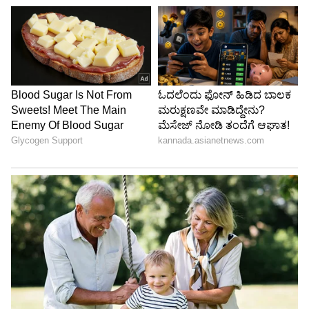
ಜಂಕ್ಷನ್, ಕೊಪ್ಪಳ, ಹೊಸಪೇಟೆ, ಬಳ್ಳಾರಿ, ಗುಂತಕಲ್
ಮಾರ್ಗವಾಗಿ ತಿರುಪತಿ ತಲುಪಬಹುದಾಗಿದೆ.
ಮಾರ್ಗ 2:
ಒಂದು ವೇಳೆ ಕಲಬುರಗಿ ಮಾರ್ಗವನ್ನು ಆಯ್ಕೆ
ಮಾಡಿಕೊಳ್ಳುವ ಸಾಧ್ಯತೆಗಳಿವೆ. ವಿಜಯಪುರದಿಂದ ವಾಯ
ಹುಟುಗಿ ಜಂಕ್ಷನ್‌ನಿಂದ ಕಲಬುರಗಿ, ವಾಡಿ, ಯಾದಗಿರಿ,
ರಾಯಚೂರು, ಮಂತ್ರಾಲಯ, ರಾಣಿಗುಂಟಾ ಜಂಕ್ಷನ್
ಮಾರ್ಗವಾಗಿ ತಿರುಪತಿ ತಲುಪಬಹುದಾಗಿದೆ. ಆದ್ರೆ ಭಾರತೀಯ
ರೈಲ್ವೆ ಇಲಾಖೆ ಯಾವ ಮಾರ್ಗ ಮತ್ತು ಎಲ್ಲೆಲ್ಲಿ ನಿಲುಗಡೆಯನ್ನು
ಹೊಂದಲಿದೆ ಎಂಬುದರ ಬಗ್ಗೆ ಅಧಿಕೃತವಾದ ಮಾಹಿತಿ ಹೊರ
ಬಂದಿಲ್ಲ.
ಇದನ್ನೂ ಓದಿ:
ಮುರಡೇಶ್ವರ-ಕಾಚಿಗುಡು ರೈಲು ಇನ್ಮುಂದೆ
ಕುಮಟಾಗೆ ವಿಸ್ತರಣೆ- ಸಂಸದ ವಿಶ್ವೇಶ್ವರ ಹೆಗಡೆ ಕಾಗೇರಿ
ಚಾಲನೆ