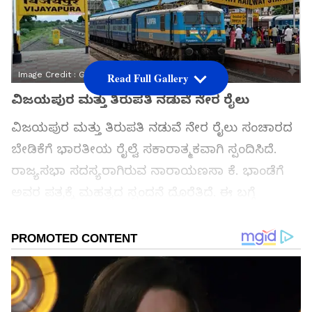
Image Credit :
Gemini
Read Full Gallery
ವಿಜಯಪುರ ಮತ್ತು ತಿರುಪತಿ ನಡುವೆ ನೇರ ರೈಲು
ವಿಜಯಪುರ ಮತ್ತು ತಿರುಪತಿ ನಡುವೆ ನೇರ ರೈಲು ಸಂಚಾರದ
ಬೇಡಿಕೆಗೆ ಭಾರತೀಯ ರೈಲ್ವೆ ಸಕಾರಾತ್ಮಕವಾಗಿ ಸ್ಪಂದಿಸಿದೆ.
ರಾಜ್ಯಸಭಾ ಸದಸ್ಯರಾಗಿರುವ ನಾರಾಯಣಸಾ ಕೆ. ಭಾಂಡೆಗೆ
ಅವರ ಪತ್ರಕ್ಕೆ ಮಹತ್ವದ ಸ್ಪಂದನೆ ದೊರೆತಿದೆ. ಈ ಬಗ್ಗೆ
ಸಂಸದರು ತಮ್ಮ ಸೋಶಿಯಲ್ ಮೀಡಿಯಾದಲ್ಲಿ
ಬರೆದುಕೊಂಡಿದ್ದಾರೆ.
ಸಮಗ್ರ ಸುದ್ದಿ ಮೂಲವನ್ನಾಗಿ asianet suvarna news ಅನ್ನು
ಆಯ್ಕೆ ಮಾಡಿಕೊಳ್ಳಿ