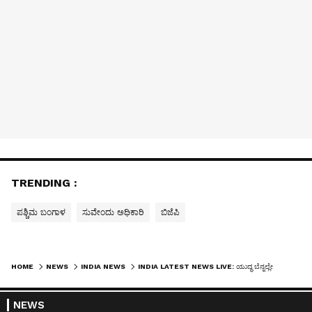
TRENDING :
ಪಶ್ಚಿಮ ಬಂಗಾಳ
ಸುವೇಂದು ಅಧಿಕಾರಿ
ಬಿಜೆಪಿ
HOME
NEWS
INDIA NEWS
INDIA LATEST NEWS LIVE: ಯುದ್ಧ ಬೆನ್ನಲ್ಲೇ ಮೋದಿ ಮಹತ್ವದ ಸಂದೇಶ, ಸಾರಿಗೆ ಬಳಕೆ, WFH ಸೇರಿ 8 ಸೂತ್ರ ಅನುಸರಿಸಲು ಸೂಚನೆ
NEWS