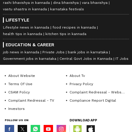
rashi bhavishya in kannada
dina bhavishya
vara bhavishya
vastu shastra in kannada
karnataka festivals
LIFESTYLE
Lifestyle news in kannada
food recipes in kannada
health tips in kannada
kitchen tips in kannada
EDUCATION & CAREER
job news in kannada
Private Jobs
bank jobs in karnataka
Government jobs in karnataka
Central Govt Jobs in Kannada
IT Jobs
About Website
About Tv
Terms Of Use
Privacy Policy
CSAM Policy
Complaint Redressal - Website
Complaint Redressal - TV
Compliance Report Digital
Investors
FOLLOW US ON
DOWNLOAD APP