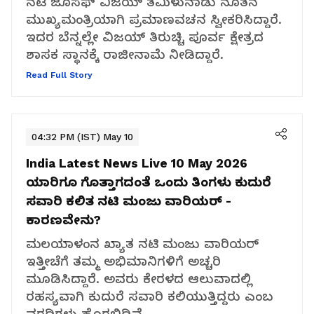
ನಟ ಜೊಸೆಫ್ ವಿಜಯ್ ತಮಿಳುನಾಡು ನೂತನ
ಮುಖ್ಯಮಂತ್ರಿಯಾಗಿ ಪ್ರಮಾಣವಚನ ಸ್ವೀಕರಿಸಿದ್ದಾರೆ.
ಇದರ ಬೆನ್ನಲ್ಲೇ ವಿಜಯ್ ತಿರುಚ್ಚಿ ಪೂರ್ವ ಕ್ಷೇತ್ರದ
ಶಾಸಕ ಸ್ಥಾನಕ್ಕೆ ರಾಜೀನಾಮೆ ನೀಡಿದ್ದಾರೆ.
Read Full Story
04:32 PM (IST) May 10
India Latest News Live 10 May 2026
ಯಾರಿಗೂ ಗೊತ್ತಾಗದಂತೆ ಒಂದು ತಿಂಗಳು ಕುದುರೆ
ಸವಾರಿ ಕಲಿತ ನಟಿ ಮಂಜು ವಾರಿಯರ್ -
ಕಾರಣವೇನು?
ಮಲಯಾಳಂನ ಖ್ಯಾತ ನಟಿ ಮಂಜು ವಾರಿಯರ್
ಇತ್ತೀಚೆಗೆ ತಮ್ಮ ಅಭಿಮಾನಿಗಳಿಗೆ ಅಚ್ಚರಿ
ಮೂಡಿಸಿದ್ದಾರೆ. ಅವರು ಕೇರಳದ ಆಲುವಾದಲ್ಲಿ
ರಹಸ್ಯವಾಗಿ ಕುದುರೆ ಸವಾರಿ ಕಲಿಯುತ್ತಿದ್ದರು ಎಂಬ
ವರದಿಗಳು ಹೊರಬಿದ್ದಿವೆ.