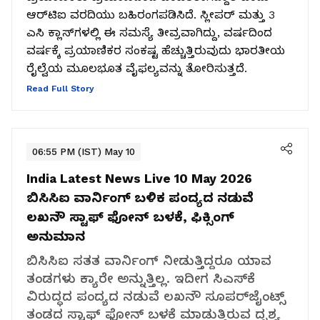
ಆರ್‌ಟಿಐ ವರದಿಯು ಬಹಿರಂಗಪಡಿಸಿದೆ. ಸ್ಲೀಪರ್ ಮತ್ತು 3
ಎಸಿ ಕ್ಲಾಸ್‌ಗಳಲ್ಲಿ ಈ ಸಮಸ್ಯೆ ತೀವ್ರವಾಗಿದ್ದು, ವರ್ಷದಿಂದ
ವರ್ಷಕ್ಕೆ ಪ್ರಯಾಣಿಕರ ಸಂಕಷ್ಟ ಹೆಚ್ಚುತ್ತಿರುವುದು ಭಾರತೀಯ
ರೈಲ್ವೆಯ ಮೂಲಭೂತ ವೈಫಲ್ಯವನ್ನು ತೋರಿಸುತ್ತದೆ.
Read Full Story
06:55 PM (IST) May 10
India Latest News Live 10 May 2026
ಬಿಸಿಸಿಐ ವಾರ್ನಿಂಗ್ ಬಳಿಕ ಪಂದ್ಯದ ನಡುವೆ
ಲಖನೌ ಸ್ಟಾಫ್ ಫೋನ್ ಬಳಕೆ, ಫಿಕ್ಸಿಂಗ್
ಅನುಮಾನ
ಬಿಸಿಸಿಐ ಸತತ ವಾರ್ನಿಂಗ್ ನೀಡುತ್ತಿದ್ದರೂ ಯಾವ
ತಂಡಗಳು ಕ್ಯಾರೇ ಅನ್ನುತ್ತಿಲ್ಲ. ಇದೀಗ ಸಿಎಸ್‌ಕೆ
ವಿರುದ್ಧದ ಪಂದ್ಯದ ನಡುವೆ ಲಖನೌ ಸೂಪರ್‌ಜೈಂಟ್ಸ್
ತಂಡದ ಸ್ಟಾಫ್ ಫೋನ್ ಬಳಕೆ ಮಾಡುತ್ತಿರುವ ದೃಶ್ಯ