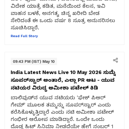
ವಿದೇಶ ಯಾತ್ರೆ ಕಡಿತ, ಮನೆಯಿಂದ ಕೆಲಸ, ಇವಿ
ವಾಹನ ಬಳಕೆ, ಅನಗತ್ಯ ಚಿನ್ನ ಖರೀದಿ ಬೇಡ
ಸೇರಿದಂತೆ ಈ ಒಂದು ವರ್ಷ 8 ಸೂತ್ರ ಅನುಸರಿಸಲು
ಸೂಚಿಸಿದ್ದಾರೆ.
Read Full Story
09:43 PM (IST) May 10
India Latest News Live 10 May 2026
ಸುಮ್ನೆ
ಸೂಪರ್‌ಸ್ಟಾರ್‌ ಅಂತಾರೆ, ಎಲ್ಲಾ PR ಆಟ - ಯುವ
ನಟಿಯರ ವಿರುದ್ಧ ಅಮೀಶಾ ಪಟೇಲ್ ಕಿಡಿ
ಬಾಲಿವುಡ್‌ನ ಯುವ ನಟಿಯರು 'ಫೇಕ್ ಪಿಆರ್
ಗೇಮ್' ಮೂಲಕ ತಮ್ಮನ್ನು ಸೂಪರ್‌ಸ್ಟಾರ್‌ ಎಂದು
ಕರೆಸಿಕೊಳ್ಳುತ್ತಿದ್ದಾರೆ ಎಂದು ನಟಿ ಅಮೀಶಾ ಪಟೇಲ್
ಗಂಭೀರ ಆರೋಪ ಮಾಡಿದ್ದಾರೆ. ಒಂದೇ ಒಂದು
ದೊಡ್ಡ ಹಿಟ್ ಸಿನಿಮಾ ನೀಡದೆಯೇ ಹೇಗೆ ನಂಬರ್ 1