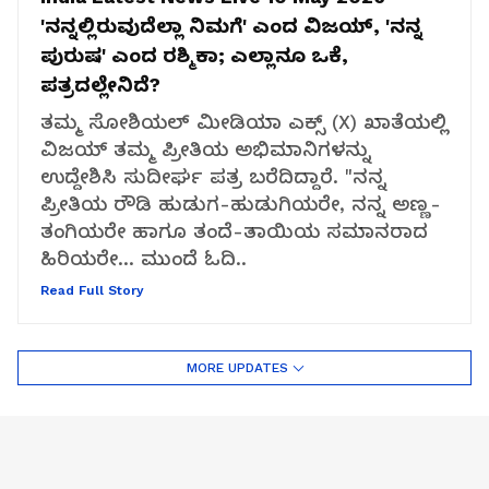
'ನನ್ನಲ್ಲಿರುವುದೆಲ್ಲಾ ನಿಮಗೆ' ಎಂದ ವಿಜಯ್, 'ನನ್ನ
ಪುರುಷ' ಎಂದ ರಶ್ಮಿಕಾ; ಎಲ್ಲಾನೂ ಒಕೆ,
ಪತ್ರದಲ್ಲೇನಿದೆ?
ತಮ್ಮ ಸೋಶಿಯಲ್ ಮೀಡಿಯಾ ಎಕ್ಸ್ (‍X) ಖಾತೆಯಲ್ಲಿ
ವಿಜಯ್ ತಮ್ಮ ಪ್ರೀತಿಯ ಅಭಿಮಾನಿಗಳನ್ನು
ಉದ್ದೇಶಿಸಿ ಸುದೀರ್ಘ ಪತ್ರ ಬರೆದಿದ್ದಾರೆ. "ನನ್ನ
ಪ್ರೀತಿಯ ರೌಡಿ ಹುಡುಗ-ಹುಡುಗಿಯರೇ, ನನ್ನ ಅಣ್ಣ-
ತಂಗಿಯರೇ ಹಾಗೂ ತಂದೆ-ತಾಯಿಯ ಸಮಾನರಾದ
ಹಿರಿಯರೇ... ಮುಂದೆ ಓದಿ..
Read Full Story
MORE UPDATES