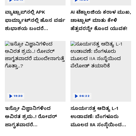
ವ್ಯಾಟ್ಸಾಪ್‌ನಲ್ಲಿ APK
AI ಟೆಕ್ನಾಲಜಿಯ ಕರಾಳ ಮುಖ,
ಫಾರ್ಮ್ಯಾಟ್‌ನಲ್ಲಿ ಹೊಸ ವರ್ಷ
ಚಾಟ್ಬಾಟ್ ಮಾತು ಕೇಳಿ
ಶುಭಾಶಯ ಬಂದರೆ
ಹೆತ್ತವರನ್ನೇ ಕೊಂದ ಯುವಕ!
ಡೌನ್ಲೋಡ್ ಮಾಡಬೇಡಿ!
19:30
06:22
ಇಸ್ರೋ ವಿಜ್ಞಾನಿಗಳಿಂದ
ಸೂರ್ಯನತ್ತ ಆದಿತ್ಯ L-1
ಅವಿರತ ಶ್ರಮ..! ರೋವರ್
ಉಡಾವಣೆ: ಬೆಂಗಳೂರು
ಜಾಗೃತವಾದರೆ
ಮೂಲದ IIA ಸಂಸ್ಥೆಯಿಂದ
ಮುಂದೇನಾಗುತ್ತೆ ಗೊತ್ತಾ..?
ಪೆಲೋಡ್‌ ತಯಾರಿಕೆ