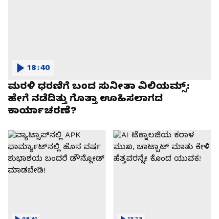
18:40
ಮರಳಿ ಧರಣಿಗೆ ಬಂದ ಸುನೀತಾ ವಿಲಿಯಮ್ಸ್:
ಹೇಗೆ ನಡೆದಿತ್ತು ಗೊತ್ತಾ ಊಹಿಸಲಾಗದ
ಕಾರ್ಯಾಚರಣೆ?
08:41
19:29