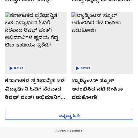
04:21
02:51
ಕರ್ನಾಟಕದ ಪ್ರತಿಭಾನ್ವಿತ ಬಡ
ಬ್ಯಾಡ್ಮಿಂಟನ್ ಸ್ಕೂಲ್​
ವಿದ್ಯಾರ್ಥಿನಿ ಓದಿಗೆ ನೆರವಾದ
ಆರಂಭಿಸಿದ ನಟಿ ದೀಪಿಕಾ
ರಿಷಭ್ ಪಂತ್! ಅಭಿಮಾನಿಗಳ
ಪಡುಕೋಣೆ!
ಹೃದಯ ಗೆದ್ದ ಟೀಂ ಇಂಡಿಯಾ
ಕ್ರಿಕೆಟಿಗ
ಇನ್ನಷ್ಟು ಓದಿ