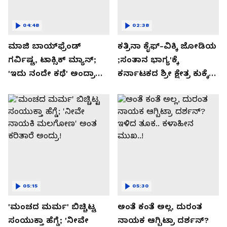
04:48
02:38
ಮಾಜಿ ಬಾಯ್‌ಫ್ರೆಂಡ್
ಕತ್ರಿನಾ ಕೈಫ್-ವಿಕ್ಕಿ ಜೋಡಿಯ
ಗರ್ವಿಷ್ಟ, ಟಾಕ್ಸಿಕ್ ಮ್ಯಾನ್;
;ಸಂತಾನ ಭಾಗ್ಯ'ಕ್ಕೆ
'ಇದು ನಂದೇ ಕಥೆ' ಅಂದ್ರಾ
ಕರ್ನಾಟಕದ ಶ್ರೀ ಕ್ಷೇತ್ರ ಕುಕ್ಕೆ
-ಗರ್ಲ್‌ಫ್ರೆಂಡ್- ರಶ್ಮಿಕಾ
ಸುಬ್ರಮಣ್ಯದ ನಂಟು!
ಮಂದಣ್ಣ?
05:15
05:30
'ಮಂಚದ ಮರ್ಮ' ಬಿಚ್ಚಿಟ್ಟ
ಅಂತೆ ಕಂತೆ ಅಲ್ಲ, ದುರಂತ
ಸಂಯುಕ್ತಾ ಹೆಗ್ಡೆ; 'ನೀವೇ
ನಾಯಕ ಆಗ್ಬಿಟ್ರಾ ದರ್ಶನ್?