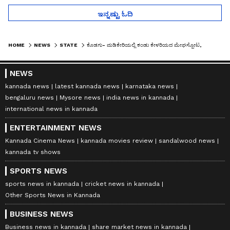
ಇನ್ನಷ್ಟು ಓದಿ
HOME
NEWS
STATE
ಕೊಡಗು- ಮಡಿಕೇರಿಯಲ್ಲಿ ಕಂಡು ಕೇಳರಿಯದ ಮೇಘಸ್ಪೋಟ, ಭೂಕುಸಿತ ಕಂಟಕ
NEWS
kannada news
latest kannada news
karnataka news
bengaluru news
Mysore news
india news in kannada
international news in kannada
ENTERTAINMENT NEWS
Kannada Cinema News
kannada movies review
sandalwood news
kannada tv shows
SPORTS NEWS
sports news in kannada
cricket news in kannada
Other Sports News in Kannada
BUSINESS NEWS
Business news in kannada
share market news in kannada