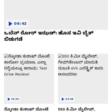
06:42
ಒಬೆನ್ ರೋರ್ ಇಝಡ್: ಹೊಸ ಇವಿ ಬೈಕ್
ಬಿಡುಗಡೆ
16:54
04:48
ಸ್ಕೋಡಾ ಕುಶಾಖ್ ಮೊಂಟೆ
550 ಕಿ.ಮೀ ಮೈಲೇಜ್,