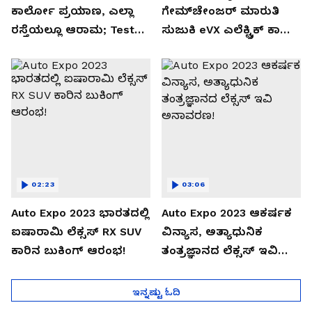
ಕಾರ್ಲೋ ಪ್ರಯಾಣ, ಎಲ್ಲಾ
ಗೇಮ್‌ಚೇಂಜರ್ ಮಾರುತಿ
ರಸ್ತೆಯಲ್ಲೂ ಆರಾಮ; Test
ಸುಜುಕಿ eVX ಎಲೆಕ್ಟ್ರಿಕ್ ಕಾರು
Drive Review!
ಅನಾವರಣ!
02:23
03:06
Auto Expo 2023 ಭಾರತದಲ್ಲಿ
Auto Expo 2023 ಆಕರ್ಷಕ
ಐಷಾರಾಮಿ ಲೆಕ್ಸಸ್ RX SUV
ವಿನ್ಯಾಸ, ಅತ್ಯಾಧುನಿಕ
ಕಾರಿನ ಬುಕಿಂಗ್ ಆರಂಭ!
ತಂತ್ರಜ್ಞಾನದ ಲೆಕ್ಸಸ್ ಇವಿ
ಅನಾವರಣ!
ಇನ್ನಷ್ಟು ಓದಿ