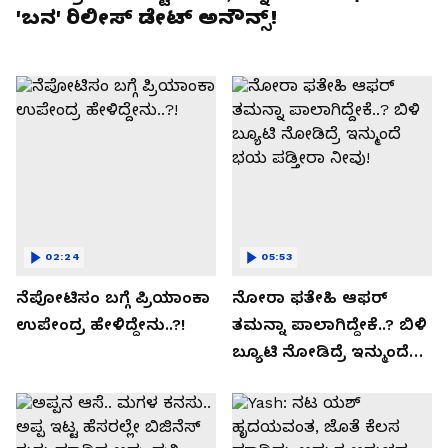
'ಬನ' ರಿಲೀಸ್ ಡೇಟ್ ಅನೌನ್ಸ್!
02:24
05:53
ನೆಪೋಟಿಸಂ ಬಗ್ಗೆ ಪ್ರಿಯಾಂಕಾ
ನೋರಾ ಫತೇಹಿ ಆಫರ್​
ಉಪೇಂದ್ರ ಹೇಳಿದ್ದೇನು..?!
ತಮನ್ನಾ ಪಾಲಾಗಿದ್ದೇಕೆ..? ಬಿಳಿ
ಬ್ಯೂಟಿ ನೋಡಿದ್ರೆ ಇನ್ಮುಂದೆ
ಭಯ ಪಡ್ತೀರಾ ನೀವು!