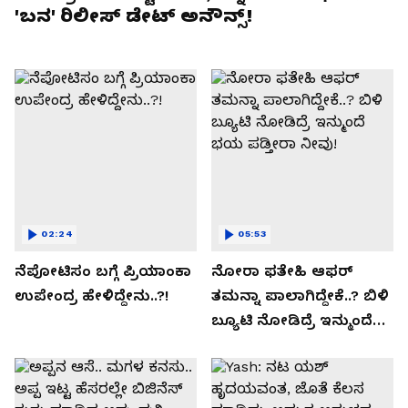
'ಬನ' ರಿಲೀಸ್ ಡೇಟ್ ಅನೌನ್ಸ್!
02:24
05:53
ನೆಪೋಟಿಸಂ ಬಗ್ಗೆ ಪ್ರಿಯಾಂಕಾ
ನೋರಾ ಫತೇಹಿ ಆಫರ್​
ಉಪೇಂದ್ರ ಹೇಳಿದ್ದೇನು..?!
ತಮನ್ನಾ ಪಾಲಾಗಿದ್ದೇಕೆ..? ಬಿಳಿ
ಬ್ಯೂಟಿ ನೋಡಿದ್ರೆ ಇನ್ಮುಂದೆ
ಭಯ ಪಡ್ತೀರಾ ನೀವು!