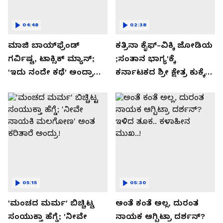
04:48
02:38
ಮಾಜಿ ಬಾಯ್‌ಫ್ರೆಂಡ್
ಕತ್ರಿನಾ ಕೈಫ್-ವಿಕ್ಕಿ ಜೋಡಿಯ
ಗರ್ವಿಷ್ಟ, ಟಾಕ್ಸಿಕ್ ಮ್ಯಾನ್;
;ಸಂತಾನ ಭಾಗ್ಯ'ಕ್ಕೆ
'ಇದು ನಂದೇ ಕಥೆ' ಅಂದ್ರಾ
ಕರ್ನಾಟಕದ ಶ್ರೀ ಕ್ಷೇತ್ರ ಕುಕ್ಕೆ
-ಗರ್ಲ್‌ಫ್ರೆಂಡ್- ರಶ್ಮಿಕಾ
ಸುಬ್ರಮಣ್ಯದ ನಂಟು!
ಮಂದಣ್ಣ?
05:15
05:30
'ಮಂಚದ ಮರ್ಮ' ಬಿಚ್ಚಿಟ್ಟ
ಅಂತೆ ಕಂತೆ ಅಲ್ಲ, ದುರಂತ
ಸಂಯುಕ್ತಾ ಹೆಗ್ಡೆ; 'ನೀವೇ
ನಾಯಕ ಆಗ್ಬಿಟ್ರಾ ದರ್ಶನ್?