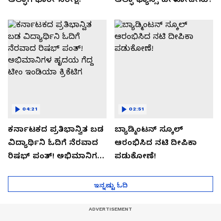
04:21
02:51
ಕರ್ನಾಟಕದ ಪ್ರತಿಭಾನ್ವಿತ ಬಡ
ಬ್ಯಾಡ್ಮಿಂಟನ್ ಸ್ಕೂಲ್​
ವಿದ್ಯಾರ್ಥಿನಿ ಓದಿಗೆ ನೆರವಾದ
ಆರಂಭಿಸಿದ ನಟಿ ದೀಪಿಕಾ
ರಿಷಭ್ ಪಂತ್! ಅಭಿಮಾನಿಗಳ
ಪಡುಕೋಣೆ!
ಹೃದಯ ಗೆದ್ದ ಟೀಂ ಇಂಡಿಯಾ
ಕ್ರಿಕೆಟಿಗ
ಇನ್ನಷ್ಟು ಓದಿ