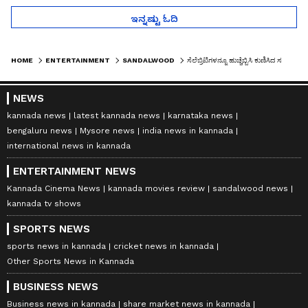
ಇನ್ನಷ್ಟು ಓದಿ
HOME
ENTERTAINMENT
SANDALWOOD
ಸೆಲೆಬ್ರಿಟಿಗಳನ್ನೂ ಹುಚ್ಚೆಬ್ಬಿಸಿ ಕುಣಿಸಿದ ಸಮಂತಾ 'ಊ ಅಂಟಾವ' ಹಾಡು!
NEWS
kannada news
latest kannada news
karnataka news
bengaluru news
Mysore news
india news in kannada
international news in kannada
ENTERTAINMENT NEWS
Kannada Cinema News
kannada movies review
sandalwood news
kannada tv shows
SPORTS NEWS
sports news in kannada
cricket news in kannada
Other Sports News in Kannada
BUSINESS NEWS
Business news in kannada
share market news in kannada