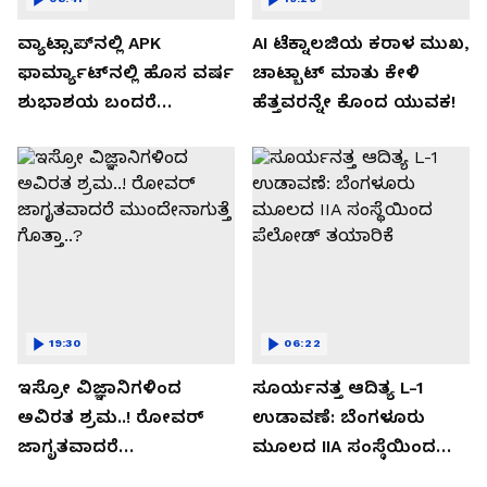
ವ್ಯಾಟ್ಸಾಪ್‌ನಲ್ಲಿ APK
AI ಟೆಕ್ನಾಲಜಿಯ ಕರಾಳ ಮುಖ,
ಫಾರ್ಮ್ಯಾಟ್‌ನಲ್ಲಿ ಹೊಸ ವರ್ಷ
ಚಾಟ್ಬಾಟ್ ಮಾತು ಕೇಳಿ
ಶುಭಾಶಯ ಬಂದರೆ
ಹೆತ್ತವರನ್ನೇ ಕೊಂದ ಯುವಕ!
ಡೌನ್ಲೋಡ್ ಮಾಡಬೇಡಿ!
19:30
06:22
ಇಸ್ರೋ ವಿಜ್ಞಾನಿಗಳಿಂದ
ಸೂರ್ಯನತ್ತ ಆದಿತ್ಯ L-1
ಅವಿರತ ಶ್ರಮ..! ರೋವರ್
ಉಡಾವಣೆ: ಬೆಂಗಳೂರು
ಜಾಗೃತವಾದರೆ
ಮೂಲದ IIA ಸಂಸ್ಥೆಯಿಂದ
ಮುಂದೇನಾಗುತ್ತೆ ಗೊತ್ತಾ..?
ಪೆಲೋಡ್‌ ತಯಾರಿಕೆ