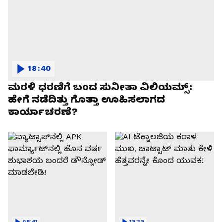
18:40
ಮರಳಿ ಧರಣಿಗೆ ಬಂದ ಸುನೀತಾ ವಿಲಿಯಮ್ಸ್:
ಹೇಗೆ ನಡೆದಿತ್ತು ಗೊತ್ತಾ ಊಹಿಸಲಾಗದ
ಕಾರ್ಯಾಚರಣೆ?
08:41
19:29