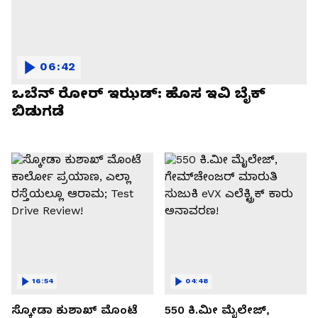
06:42
ಒಬೆನ್ ರೋರ್ ಇಝಡ್: ಹೊಸ ಇವಿ ಬೈಕ್
ಬಿಡುಗಡೆ
16:54
04:48
ಸ್ಕೋಡಾ ಕುಶಾಖ್ ಮೊಂಟೆ
550 ಕಿ.ಮೀ ಮೈಲೇಜ್,