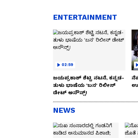
ENTERTAINMENT
02:59
ಜಯಪ್ರಕಾಶ್ ಶೆಟ್ಟಿ ನಟನೆ, ಕನ್ನಡ-
ನೆ
ತುಳು ಭಾಷೆಯ 'ಬನ' ರಿಲೀಸ್
ಉಪ
ಡೇಟ್ ಅನೌನ್ಸ್!
NEWS