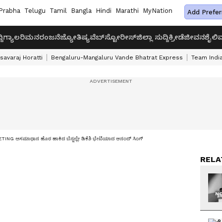
Prabha
Telugu
Tamil
Bangla
Hindi
Marathi
MyNation
Add Prefer
ದಿ
ಗ್ಯಾಲರಿ
ಮನರಂಜನೆ
ಜ್ಯೋತಿಷ್ಯ
ವೆಬ್‌ಸ್ಟೋರೀಸ್
ಜಿಲ್ಲಾ ಸುದ್ದಿ
ಕ್ರೀಡೆ
ಜೀವನಶೈಲಿ
ವ
savaraj Horatti
Bengaluru-Mangaluru Vande Bhatrat Express
Team India
G ಅಸಮಾಧಾನ ಹೊರ ಹಾಕಿದ ಬೆನ್ನಲ್ಲೇ ಡಿಕೆಶಿ ಭೇಟಿಯಾದ ಆನಂದ್ ಸಿಂಗ್
RELA
NO