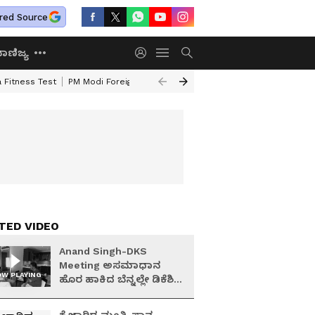
red Source
ಾಣಿಜ್ಯ
 Fitness Test
PM Modi Foreign Travel Expenditure
Valmiki Corporatio
TED VIDEO
Anand Singh-DKS
Meeting ಅಸಮಾಧಾನ
W PLAYING
ಹೊರ ಹಾಕಿದ ಬೆನ್ನಲ್ಲೇ ಡಿಕೆಶಿ
ಭೇಟಿಯಾದ ಆನಂದ್ ಸಿಂಗ್