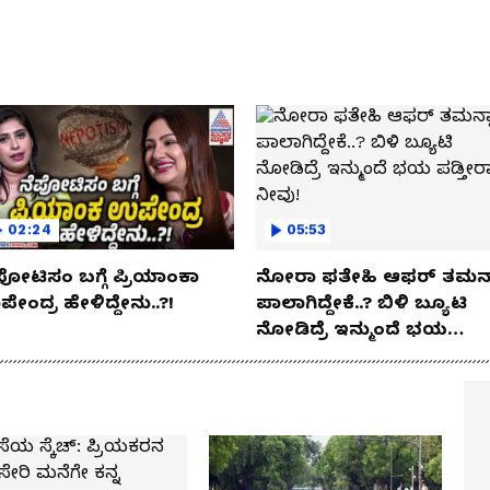
02:24
05:53
ಪೋಟಿಸಂ ಬಗ್ಗೆ ಪ್ರಿಯಾಂಕಾ
ನೋರಾ ಫತೇಹಿ ಆಫರ್​ ತಮನ್
ೇಂದ್ರ ಹೇಳಿದ್ದೇನು..?!
ಪಾಲಾಗಿದ್ದೇಕೆ..? ಬಿಳಿ ಬ್ಯೂಟಿ
ನೋಡಿದ್ರೆ ಇನ್ಮುಂದೆ ಭಯ
ಪಡ್ತೀರಾ ನೀವು!