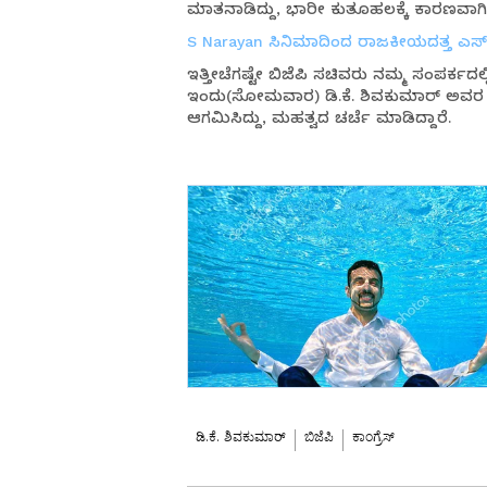
ಮಾತನಾಡಿದ್ದು, ಭಾರೀ ಕುತೂಹಲಕ್ಕೆ ಕಾರಣವಾಗಿದ
S Narayan ಸಿನಿಮಾದಿಂದ ರಾಜಕೀಯದತ್ತ ಎಸ್
ಇತ್ತೀಚೆಗಷ್ಟೇ ಬಿಜೆಪಿ ಸಚಿವರು ನಮ್ಮ ಸಂಪರ್ಕದಲ್ಲ
ಇಂದು(ಸೋಮವಾರ) ಡಿ.ಕೆ. ಶಿವಕುಮಾರ್ ಅವರ ಸದ
ಆಗಮಿಸಿದ್ದು, ಮಹತ್ವದ ಚರ್ಚೆ ಮಾಡಿದ್ದಾರೆ.
ಡಿ.ಕೆ. ಶಿವಕುಮಾರ್
ಬಿಜೆಪಿ
ಕಾಂಗ್ರೆಸ್