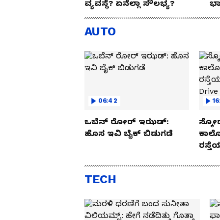
ವ್ಯವಸ್ಥೆ? ಏನೆಲ್ಲಾ ಸೌಲಭ್ಯ?
ಭಾ
AUTO
06:42
16
ಒಬೆನ್ ರೋರ್ ಇಝಡ್:
ಸ್ಕೋ
ಹೊಸ ಇವಿ ಬೈಕ್ ಬಿಡುಗಡೆ
ಕಾರ್
ರಸ್ತ
Drive
TECH