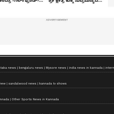
ಅಂದ್ರಾ -ಗರ್ಲ್‌ಫ್ರೆಂಡ್-
ಶ್ರೀ ಕ್ಷೇತ್ರ ಕುಕ್ಕೆ ಸುಬ್ರಮಣ್ಯದ
ಕಾ ಮಂದಣ್ಣ?
ನಂಟು!
ataka news
bengaluru news
Mysore news
india news in kannada
inter
view
sandalwood news
kannada tv shows
annada
Other Sports News in Kannada