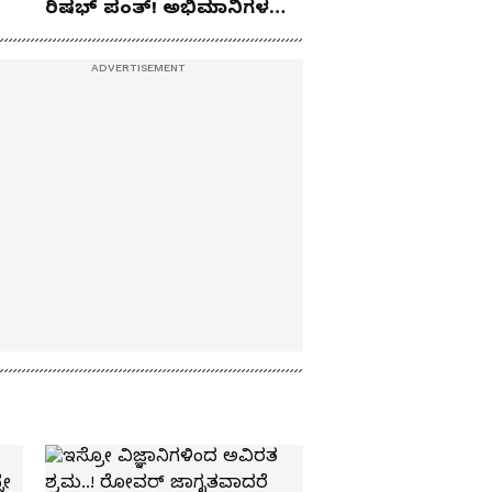
ರಿಷಭ್ ಪಂತ್! ಅಭಿಮಾನಿಗಳ
ಹೃದಯ ಗೆದ್ದ ಟೀಂ ಇಂಡಿಯಾ
ಕ್ರಿಕೆಟಿಗ