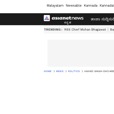
Malayalam
Newsable
Kannada
Kannada
ತಾಜಾ ಸುದ್ದಿ
ಸುದ್
TRENDING :
RSS Chief Mohan Bhagawat
Ba
HOME
NEWS
POLITICS
ANAND SINGH-DKS MEETIN