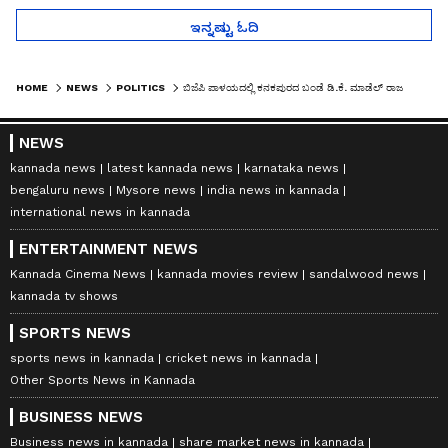
ಇನ್ನಷ್ಟು ಓದಿ
HOME
NEWS
POLITICS
ಬಿಜೆಪಿ ಪಾಳಯದಲ್ಲಿ ಕನಕಪುರದ ಬಂಡೆ ಡಿ.ಕೆ. ಮಾಡೆಲ್ ರಾಜಕಾರಣದ ಚರ್ಚೆ?
NEWS
kannada news
latest kannada news
karnataka news
bengaluru news
Mysore news
india news in kannada
international news in kannada
ENTERTAINMENT NEWS
Kannada Cinema News
kannada movies review
sandalwood news
kannada tv shows
SPORTS NEWS
sports news in kannada
cricket news in kannada
Other Sports News in Kannada
BUSINESS NEWS
Business news in kannada
share market news in kannada