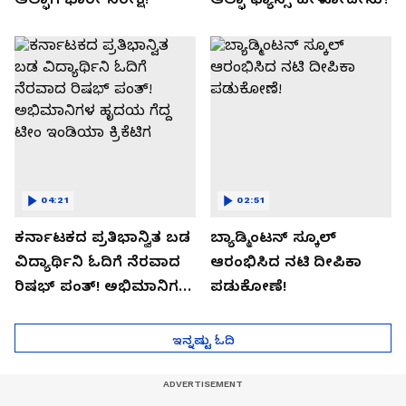
04:21
02:51
ಕರ್ನಾಟಕದ ಪ್ರತಿಭಾನ್ವಿತ ಬಡ
ಬ್ಯಾಡ್ಮಿಂಟನ್ ಸ್ಕೂಲ್​
ವಿದ್ಯಾರ್ಥಿನಿ ಓದಿಗೆ ನೆರವಾದ
ಆರಂಭಿಸಿದ ನಟಿ ದೀಪಿಕಾ
ರಿಷಭ್ ಪಂತ್! ಅಭಿಮಾನಿಗಳ
ಪಡುಕೋಣೆ!
ಹೃದಯ ಗೆದ್ದ ಟೀಂ ಇಂಡಿಯಾ
ಕ್ರಿಕೆಟಿಗ
ಇನ್ನಷ್ಟು ಓದಿ