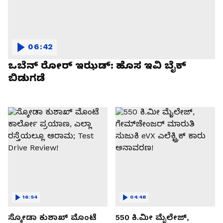
06:42
ಒಬೆನ್ ರೋರ್ ಇಝಡ್: ಹೊಸ ಇವಿ ಬೈಕ್
ಬಿಡುಗಡೆ
16:54
04:48
ಸ್ಕೋಡಾ ಕುಶಾಖ್ ಮೊಂಟೆ
550 ಕಿ.ಮೀ ಮೈಲೇಜ್,