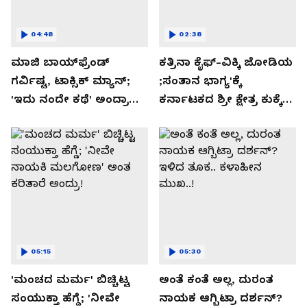
04:48
02:38
ಮಾಜಿ ಬಾಯ್‌ಫ್ರೆಂಡ್
ಕತ್ರಿನಾ ಕೈಫ್-ವಿಕ್ಕಿ ಜೋಡಿಯ
ಗರ್ವಿಷ್ಟ, ಟಾಕ್ಸಿಕ್ ಮ್ಯಾನ್;
;ಸಂತಾನ ಭಾಗ್ಯ'ಕ್ಕೆ
'ಇದು ನಂದೇ ಕಥೆ' ಅಂದ್ರಾ
ಕರ್ನಾಟಕದ ಶ್ರೀ ಕ್ಷೇತ್ರ ಕುಕ್ಕೆ
-ಗರ್ಲ್‌ಫ್ರೆಂಡ್- ರಶ್ಮಿಕಾ
ಸುಬ್ರಮಣ್ಯದ ನಂಟು!
ಮಂದಣ್ಣ?
05:15
05:30
'ಮಂಚದ ಮರ್ಮ' ಬಿಚ್ಚಿಟ್ಟ
ಅಂತೆ ಕಂತೆ ಅಲ್ಲ, ದುರಂತ
ಸಂಯುಕ್ತಾ ಹೆಗ್ಡೆ; 'ನೀವೇ
ನಾಯಕ ಆಗ್ಬಿಟ್ರಾ ದರ್ಶನ್?