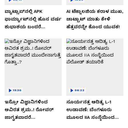
ವ್ಯಾಟ್ಸಾಪ್‌ನಲ್ಲಿ APK
AI ಟೆಕ್ನಾಲಜಿಯ ಕರಾಳ ಮುಖ,
ಫಾರ್ಮ್ಯಾಟ್‌ನಲ್ಲಿ ಹೊಸ ವರ್ಷ
ಚಾಟ್ಬಾಟ್ ಮಾತು ಕೇಳಿ
ಶುಭಾಶಯ ಬಂದರೆ
ಹೆತ್ತವರನ್ನೇ ಕೊಂದ ಯುವಕ!
ಡೌನ್ಲೋಡ್ ಮಾಡಬೇಡಿ!
19:30
06:22
ಇಸ್ರೋ ವಿಜ್ಞಾನಿಗಳಿಂದ
ಸೂರ್ಯನತ್ತ ಆದಿತ್ಯ L-1
ಅವಿರತ ಶ್ರಮ..! ರೋವರ್
ಉಡಾವಣೆ: ಬೆಂಗಳೂರು
ಜಾಗೃತವಾದರೆ
ಮೂಲದ IIA ಸಂಸ್ಥೆಯಿಂದ
ಮುಂದೇನಾಗುತ್ತೆ ಗೊತ್ತಾ..?
ಪೆಲೋಡ್‌ ತಯಾರಿಕೆ