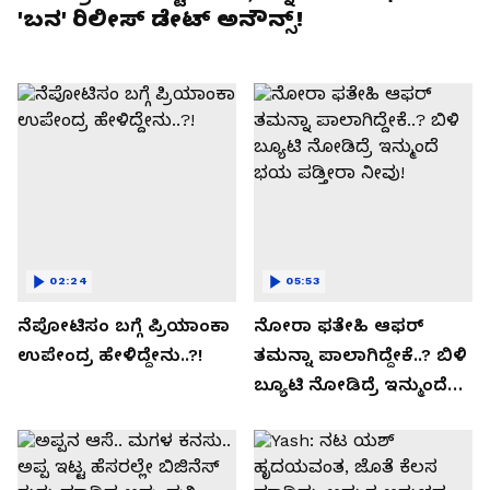
'ಬನ' ರಿಲೀಸ್ ಡೇಟ್ ಅನೌನ್ಸ್!
02:24
05:53
ನೆಪೋಟಿಸಂ ಬಗ್ಗೆ ಪ್ರಿಯಾಂಕಾ
ನೋರಾ ಫತೇಹಿ ಆಫರ್​
ಉಪೇಂದ್ರ ಹೇಳಿದ್ದೇನು..?!
ತಮನ್ನಾ ಪಾಲಾಗಿದ್ದೇಕೆ..? ಬಿಳಿ
ಬ್ಯೂಟಿ ನೋಡಿದ್ರೆ ಇನ್ಮುಂದೆ
ಭಯ ಪಡ್ತೀರಾ ನೀವು!