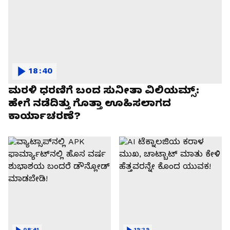
18:40
ಮರಳಿ ಧರಣಿಗೆ ಬಂದ ಸುನೀತಾ ವಿಲಿಯಮ್ಸ್:
ಹೇಗೆ ನಡೆದಿತ್ತು ಗೊತ್ತಾ ಊಹಿಸಲಾಗದ
ಕಾರ್ಯಾಚರಣೆ?
08:41
19:29