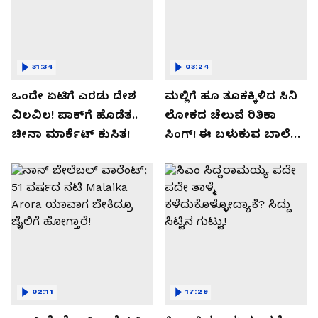
31:34
03:24
ಒಂದೇ ಏಟಿಗೆ ಎರಡು ದೇಶ
ಮಲ್ಲಿಗೆ ಹೂ ತೂಕಕ್ಕಿಳಿದ ಸಿನಿ
ವಿಲವಿಲ! ಪಾಕ್​​ಗೆ ಹೊಡೆತ..
ಲೋಕದ ಚೆಲುವೆ ರಿತಿಕಾ
ಚೀನಾ ಮಾರ್ಕೆಟ್​ ಕುಸಿತ!
ಸಿಂಗ್!‌ ಈ ಬಳುಕುವ ಬಾಲೆ
ಸೀಕ್ರೇಟ್‌ ಏನು?
02:11
17:29