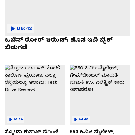
06:42
ಒಬೆನ್ ರೋರ್ ಇಝಡ್: ಹೊಸ ಇವಿ ಬೈಕ್
ಬಿಡುಗಡೆ
16:54
04:48
ಸ್ಕೋಡಾ ಕುಶಾಖ್ ಮೊಂಟೆ
550 ಕಿ.ಮೀ ಮೈಲೇಜ್,