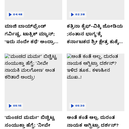
04:48
02:38
ಮಾಜಿ ಬಾಯ್‌ಫ್ರೆಂಡ್
ಕತ್ರಿನಾ ಕೈಫ್-ವಿಕ್ಕಿ ಜೋಡಿಯ
ಗರ್ವಿಷ್ಟ, ಟಾಕ್ಸಿಕ್ ಮ್ಯಾನ್;
;ಸಂತಾನ ಭಾಗ್ಯ'ಕ್ಕೆ
'ಇದು ನಂದೇ ಕಥೆ' ಅಂದ್ರಾ
ಕರ್ನಾಟಕದ ಶ್ರೀ ಕ್ಷೇತ್ರ ಕುಕ್ಕೆ
-ಗರ್ಲ್‌ಫ್ರೆಂಡ್- ರಶ್ಮಿಕಾ
ಸುಬ್ರಮಣ್ಯದ ನಂಟು!
ಮಂದಣ್ಣ?
05:15
05:30
'ಮಂಚದ ಮರ್ಮ' ಬಿಚ್ಚಿಟ್ಟ
ಅಂತೆ ಕಂತೆ ಅಲ್ಲ, ದುರಂತ
ಸಂಯುಕ್ತಾ ಹೆಗ್ಡೆ; 'ನೀವೇ
ನಾಯಕ ಆಗ್ಬಿಟ್ರಾ ದರ್ಶನ್?