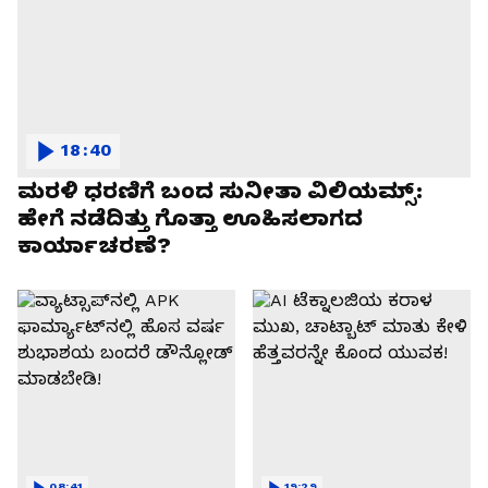
18:40
ಮರಳಿ ಧರಣಿಗೆ ಬಂದ ಸುನೀತಾ ವಿಲಿಯಮ್ಸ್:
ಹೇಗೆ ನಡೆದಿತ್ತು ಗೊತ್ತಾ ಊಹಿಸಲಾಗದ
ಕಾರ್ಯಾಚರಣೆ?
08:41
19:29