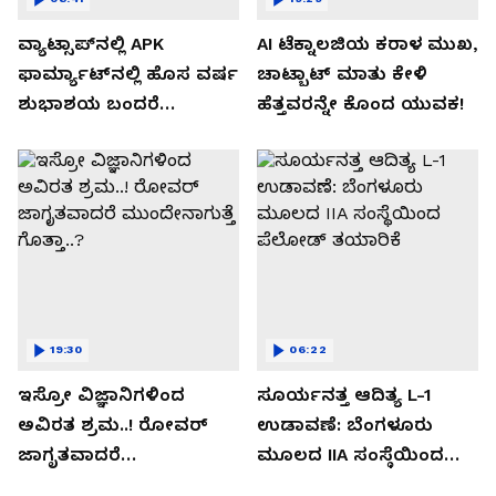
ವ್ಯಾಟ್ಸಾಪ್‌ನಲ್ಲಿ APK
AI ಟೆಕ್ನಾಲಜಿಯ ಕರಾಳ ಮುಖ,
ಫಾರ್ಮ್ಯಾಟ್‌ನಲ್ಲಿ ಹೊಸ ವರ್ಷ
ಚಾಟ್ಬಾಟ್ ಮಾತು ಕೇಳಿ
ಶುಭಾಶಯ ಬಂದರೆ
ಹೆತ್ತವರನ್ನೇ ಕೊಂದ ಯುವಕ!
ಡೌನ್ಲೋಡ್ ಮಾಡಬೇಡಿ!
19:30
06:22
ಇಸ್ರೋ ವಿಜ್ಞಾನಿಗಳಿಂದ
ಸೂರ್ಯನತ್ತ ಆದಿತ್ಯ L-1
ಅವಿರತ ಶ್ರಮ..! ರೋವರ್
ಉಡಾವಣೆ: ಬೆಂಗಳೂರು
ಜಾಗೃತವಾದರೆ
ಮೂಲದ IIA ಸಂಸ್ಥೆಯಿಂದ
ಮುಂದೇನಾಗುತ್ತೆ ಗೊತ್ತಾ..?
ಪೆಲೋಡ್‌ ತಯಾರಿಕೆ