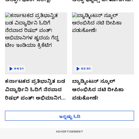
04:21
02:51
ಕರ್ನಾಟಕದ ಪ್ರತಿಭಾನ್ವಿತ ಬಡ
ಬ್ಯಾಡ್ಮಿಂಟನ್ ಸ್ಕೂಲ್​
ವಿದ್ಯಾರ್ಥಿನಿ ಓದಿಗೆ ನೆರವಾದ
ಆರಂಭಿಸಿದ ನಟಿ ದೀಪಿಕಾ
ರಿಷಭ್ ಪಂತ್! ಅಭಿಮಾನಿಗಳ
ಪಡುಕೋಣೆ!
ಹೃದಯ ಗೆದ್ದ ಟೀಂ ಇಂಡಿಯಾ
ಕ್ರಿಕೆಟಿಗ
ಇನ್ನಷ್ಟು ಓದಿ