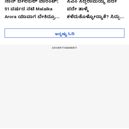
ನಾನ್ ಬೇಲೆಬಲ್ ವಾರೆಂಟ್;
ಸಿಎಂ ಸಿದ್ದರಾಮಯ್ಯ ಪದೇ
51 ವರ್ಷದ ನಟಿ Malaika
ಪದೇ ತಾಳ್ಮೆ
Arora ಯಾವಾಗ ಬೇಕಿದ್ರೂ
ಕಳೆದುಕೊಳ್ಳೋದ್ಯಾಕೆ? ಸಿದ್ದು
ಜೈಲಿಗೆ ಹೋಗ್ತಾರೆ!
ಸಿಟ್ಟಿನ ಗುಟ್ಟು!
ಇನ್ನಷ್ಟು ಓದಿ