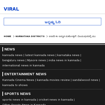
VIRAL
ಇನ್ನಷ್ಟು ಓದಿ
HOME
KARNATAKA DISTRICTS
ಆಜಾದಿ ಕಾ ಅಮೃತ ಮಹೋತ್ಸವ್: ವಿಜಯಪುರದಲ್ಲಿ ಯುವಜನ ಸಂಕಲ್ಪ ನಡಿಗೆ
NEWS
kannada news
latest kannada news
karnataka news
bengaluru news
Mysore news
india news in kannada
international news in kannada
ENTERTAINMENT NEWS
Kannada Cinema News
kannada movies review
sandalwood news
kannada tv shows
SPORTS NEWS
sports news in kannada
cricket news in kannada
Other Sports News in Kannada