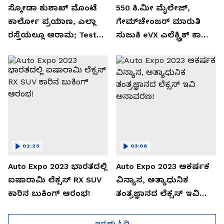
ಸ್ಕೋಡಾ ಕುಶಾಖ್ ಮೊಂಟೆ
550 ಕಿ.ಮೀ ಮೈಲೇಜ್,
ಕಾರ್ಲೋ ಪ್ರಯಾಣ, ಎಲ್ಲಾ
ಗೇಮ್‌ಚೇಂಜರ್ ಮಾರುತಿ
ರಸ್ತೆಯಲ್ಲೂ ಆರಾಮ; Test
ಸುಜುಕಿ eVX ಎಲೆಕ್ಟ್ರಿಕ್ ಕಾರು
Drive Review!
ಅನಾವರಣ!
02:23
03:06
Auto Expo 2023 ಭಾರತದಲ್ಲಿ
Auto Expo 2023 ಆಕರ್ಷಕ
ಐಷಾರಾಮಿ ಲೆಕ್ಸಸ್ RX SUV
ವಿನ್ಯಾಸ, ಅತ್ಯಾಧುನಿಕ
ಕಾರಿನ ಬುಕಿಂಗ್ ಆರಂಭ!
ತಂತ್ರಜ್ಞಾನದ ಲೆಕ್ಸಸ್ ಇವಿ
ಅನಾವರಣ!
ಇನ್ನಷ್ಟು ಓದಿ