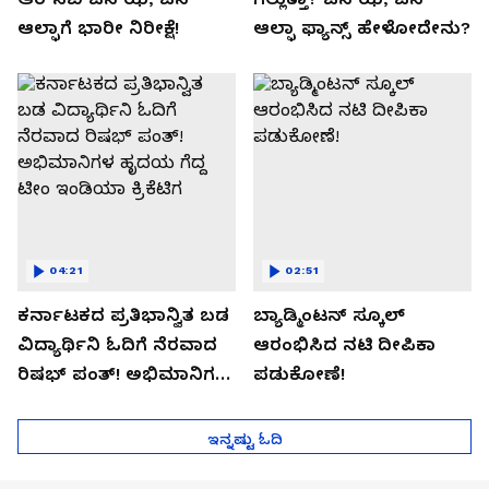
ಆಲ್ಫಾಗೆ ಭಾರೀ ನಿರೀಕ್ಷೆ!
ಆಲ್ಫಾ ಫ್ಯಾನ್ಸ್ ಹೇಳೋದೇನು?
04:21
02:51
ಕರ್ನಾಟಕದ ಪ್ರತಿಭಾನ್ವಿತ ಬಡ
ಬ್ಯಾಡ್ಮಿಂಟನ್ ಸ್ಕೂಲ್​
ವಿದ್ಯಾರ್ಥಿನಿ ಓದಿಗೆ ನೆರವಾದ
ಆರಂಭಿಸಿದ ನಟಿ ದೀಪಿಕಾ
ರಿಷಭ್ ಪಂತ್! ಅಭಿಮಾನಿಗಳ
ಪಡುಕೋಣೆ!
ಹೃದಯ ಗೆದ್ದ ಟೀಂ ಇಂಡಿಯಾ
ಕ್ರಿಕೆಟಿಗ
ಇನ್ನಷ್ಟು ಓದಿ