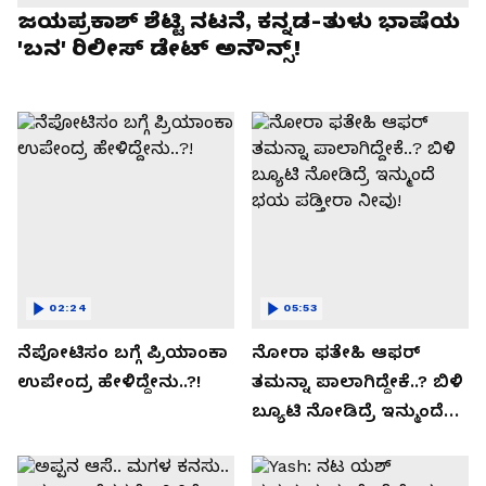
ಜಯಪ್ರಕಾಶ್ ಶೆಟ್ಟಿ ನಟನೆ, ಕನ್ನಡ-ತುಳು ಭಾಷೆಯ
'ಬನ' ರಿಲೀಸ್ ಡೇಟ್ ಅನೌನ್ಸ್!
02:24
05:53
ನೆಪೋಟಿಸಂ ಬಗ್ಗೆ ಪ್ರಿಯಾಂಕಾ
ನೋರಾ ಫತೇಹಿ ಆಫರ್​
ಉಪೇಂದ್ರ ಹೇಳಿದ್ದೇನು..?!
ತಮನ್ನಾ ಪಾಲಾಗಿದ್ದೇಕೆ..? ಬಿಳಿ
ಬ್ಯೂಟಿ ನೋಡಿದ್ರೆ ಇನ್ಮುಂದೆ
ಭಯ ಪಡ್ತೀರಾ ನೀವು!