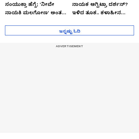
ಸಂಯುಕ್ತಾ ಹೆಗ್ಡೆ; 'ನೀವೇ
ನಾಯಕ ಆಗ್ಬಿಟ್ರಾ ದರ್ಶನ್?
ನಾಯಕಿ ಮಲಗೋಣ' ಅಂತ
ಇಳಿದ ತೂಕ.. ಕಳಾಹೀನ
ಕರಿತಾರೆ ಅಂದ್ರು!
ಮುಖ..!
ಇನ್ನಷ್ಟು ಓದಿ