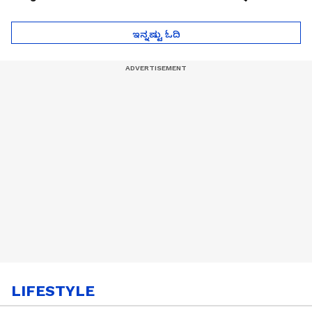
ಮುಂದೇನಾಗುತ್ತೆ ಗೊತ್ತಾ..?
ಪೆಲೋಡ್‌ ತಯಾರಿಕೆ
ಇನ್ನಷ್ಟು ಓದಿ
LIFESTYLE