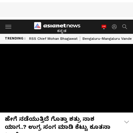
ಕನ್ನಡ
TRENDING :
RSS Chief Mohan Bhagawat
Bengaluru-Mangaluru Vande 
ಹೇಗೆ ನಡೆಯುತ್ತಿದೆ ಗೊತ್ತಾ ಶತ್ರು ನಾಶ
ಯಾಗ..? ಉಗ್ರ ಸಂಗ ಮಾಡಿ ಕೆಟ್ಟು ಕೂತನಾ