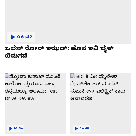
06:42
ಒಬೆನ್ ರೋರ್ ಇಝಡ್: ಹೊಸ ಇವಿ ಬೈಕ್
ಬಿಡುಗಡೆ
16:54
04:48