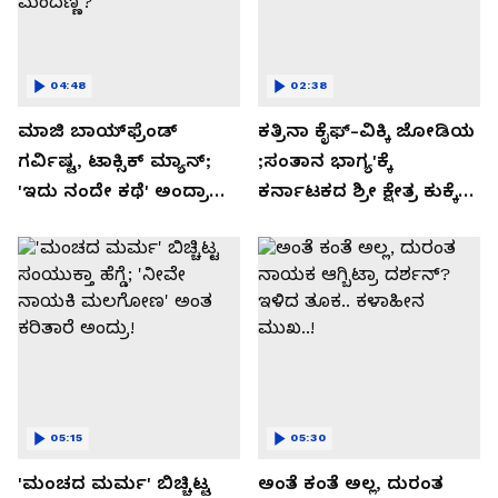
04:48
02:38
ಮಾಜಿ ಬಾಯ್‌ಫ್ರೆಂಡ್
ಕತ್ರಿನಾ ಕೈಫ್-ವಿಕ್ಕಿ ಜೋಡಿಯ
ಗರ್ವಿಷ್ಟ, ಟಾಕ್ಸಿಕ್ ಮ್ಯಾನ್;
;ಸಂತಾನ ಭಾಗ್ಯ'ಕ್ಕೆ
'ಇದು ನಂದೇ ಕಥೆ' ಅಂದ್ರಾ
ಕರ್ನಾಟಕದ ಶ್ರೀ ಕ್ಷೇತ್ರ ಕುಕ್ಕೆ
-ಗರ್ಲ್‌ಫ್ರೆಂಡ್- ರಶ್ಮಿಕಾ
ಸುಬ್ರಮಣ್ಯದ ನಂಟು!
ಮಂದಣ್ಣ?
05:15
05:30
'ಮಂಚದ ಮರ್ಮ' ಬಿಚ್ಚಿಟ್ಟ
ಅಂತೆ ಕಂತೆ ಅಲ್ಲ, ದುರಂತ