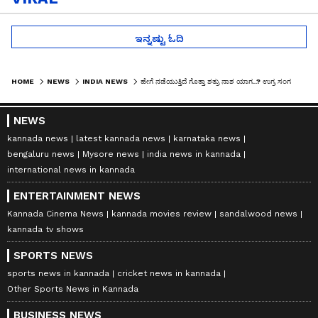
ಇನ್ನಷ್ಟು ಓದಿ
HOME
NEWS
INDIA NEWS
ಹೇಗೆ ನಡೆಯುತ್ತಿದೆ ಗೊತ್ತಾ ಶತ್ರು ನಾಶ ಯಾಗ..? ಉಗ್ರ ಸಂಗ ಮಾಡಿ ಕೆಟ್ಟು ಕೂತನಾ ಟ್ರುಡೊ?
NEWS
kannada news
latest kannada news
karnataka news
bengaluru news
Mysore news
india news in kannada
international news in kannada
ENTERTAINMENT NEWS
Kannada Cinema News
kannada movies review
sandalwood news
kannada tv shows
SPORTS NEWS
sports news in kannada
cricket news in kannada
Other Sports News in Kannada
BUSINESS NEWS