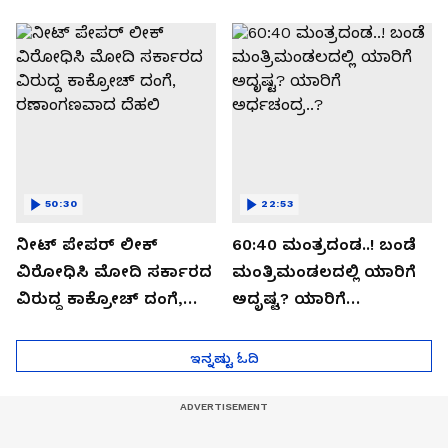
ಬಯಲಾಗಿದ್ದೇನು?
ಆಪರೇಷನ್ 2873 ಅಸಲಿ
ಸೀಕ್ರೆಟ್?
50:30
22:53
ನೀಟ್ ಪೇಪರ್ ಲೀಕ್
60:40 ಮಂತ್ರದಂಡ..! ಬಂಡೆ
ವಿರೋಧಿಸಿ ಮೋದಿ ಸರ್ಕಾರದ
ಮಂತ್ರಿಮಂಡಲದಲ್ಲಿ ಯಾರಿಗೆ
ವಿರುದ್ದ ಕಾಕ್ರೋಚ್ ದಂಗೆ,
ಅದೃಷ್ಟ? ಯಾರಿಗೆ
ರಣಾಂಗಣವಾದ ದೆಹಲಿ
ಅರ್ಧಚಂದ್ರ..?
ಇನ್ನಷ್ಟು ಓದಿ