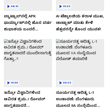
08:41
19:29
ವ್ಯಾಟ್ಸಾಪ್‌ನಲ್ಲಿ APK
AI ಟೆಕ್ನಾಲಜಿಯ ಕರಾಳ ಮುಖ,
ಫಾರ್ಮ್ಯಾಟ್‌ನಲ್ಲಿ ಹೊಸ ವರ್ಷ
ಚಾಟ್ಬಾಟ್ ಮಾತು ಕೇಳಿ
ಶುಭಾಶಯ ಬಂದರೆ
ಹೆತ್ತವರನ್ನೇ ಕೊಂದ ಯುವಕ!
ಡೌನ್ಲೋಡ್ ಮಾಡಬೇಡಿ!
19:30
06:22
ಇಸ್ರೋ ವಿಜ್ಞಾನಿಗಳಿಂದ
ಸೂರ್ಯನತ್ತ ಆದಿತ್ಯ L-1
ಅವಿರತ ಶ್ರಮ..! ರೋವರ್
ಉಡಾವಣೆ: ಬೆಂಗಳೂರು
ಜಾಗೃತವಾದರೆ
ಮೂಲದ IIA ಸಂಸ್ಥೆಯಿಂದ