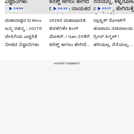
24:50
20:32
23:17
ಮಹಾರಾಕ್ಷಸ El Nino
2029ರ ಮಹಾಭಾರತ:
ಪ್ಲಾಸ್ಟಿಕ್ ನೋಟ್‌ಗೆ
ಜನ್ಮ ರಹಸ್ಯ ; 2027ರ
ಜಿರಳೆಗಳೇ ಕಿಂಗ್
ಹಣಕಾಸು ಸಚಿವಾಲಯ
ಬೇಸಿಗೆಯ ಎಚ್ಚರಿಕೆ
ಮೇಕರ್..! Gen Zಗಳಿಗೆ
ಗ್ರೀನ್​​ ಸಿಗ್ನಲ್​​​ !
ನೀಡದ ವಿಜ್ಞಾನಿಗಳು
ಕನೆಕ್ಟ್ ಆಗಲು ಹೇಗಿದೆ
ಹರಿಯಲ್ಲ, ನೆನೆಯಲ್ಲ,
ರಾಜಕೀಯ ನಾಯಕರ
ಕಳ್ಳನೋಟು ಸಾಧ್ಯವಿಲ್ಲ,
ಪ್ರಯತ್ನ..?
ಹೇಗಿರುತ್ತೆ ಹೊಸ ಕರೆನ್ಸಿ.