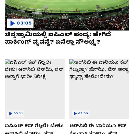
03:05
ಚಿನ್ನಸ್ವಾಮಿಯಲ್ಲಿ ಐಪಿಎಲ್‌ ಪಂದ್ಯ: ಹೇಗಿದೆ
ಪಾರ್ಕಿಂಗ್ ವ್ಯವಸ್ಥೆ? ಏನೆಲ್ಲಾ ಸೌಲಭ್ಯ?
03:21
03:09
ಐಪಿಎಲ್ ಕಪ್‌ ಗೆಲ್ಲಲೇ ಬೇಕು!
ಆರ್‌ಸಿಬಿ ಈ ಬಾರಿಯೂ ಕಪ್‌
ಆರ್‌ಸಿಬಿ ಜೆನ್‌ಝಿ, ಜೆನ್‌
ಗೆಲ್ಲುತ್ತಾ? ಜೆನ್‌ಝಿ, ಜೆನ್‌