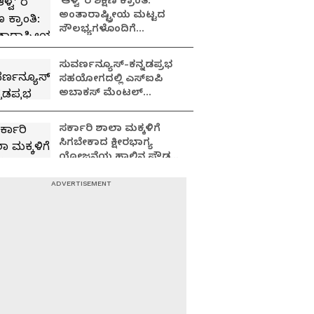
'ಆಳ್ವ' ರ ಶಿಕ್ಷಣ ಕ್ರಾಂತಿ:
ಅಂತಾರಾಷ್ಟ್ರೀಯ ಮಟ್ಟದ
ಸೌಲಭ್ಯಗಳೊಂದಿಗೆ
ಮೆರೆಯುತ್ತಿರುವ ಶಿಕ್ಷಣ ಸಂಸ್ಥೆ
ಸುವರ್ಣನ್ಯೂಸ್​-ಕನ್ನಡಪ್ರಭ
ಸಹಯೋಗದಲ್ಲಿ ಎಸ್​ಐಪಿ
ಅಬಾಕಸ್ ಮೆಂಟಲ್​
ಅರ್ಥಮೆಟಿಕ್​​ ಸ್ಪರ್ಧೆ
ಸರ್ಕಾರಿ ಶಾಲಾ ಮಕ್ಕಳಿಗೆ
ಸಿಗಬೇಕಾದ ಕ್ಷೀರಭಾಗ್ಯ
ಯೋಜನೆಯ ಹಾಲಿನ ಪೌಡರ್‌
ಮಹಾರಾಷ್ಟ್ರದ ಪಾಲು!
ರಾಜ್ಯದಲ್ಲಿ 60 ಸಾವಿರಕ್ಕೂ
ಅಧಿಕ ಶಿಕ್ಷಕರ ಕೊರತೆ:
ನೇಮಕಾತಿ ಬಗ್ಗೆ
ತಲೆಕೆಡಿಸಿಕೊಳ್ಳದ ಸರ್ಕಾರ!
ಮುಖ್ಯಮಂತ್ರಿ ಕನ್ನಡ ಪಂಡಿತ..
ಮಂತ್ರಿಗಳಿಗೆ ಕನ್ನಡವೇ
ಬರಲ್ವಾ..?