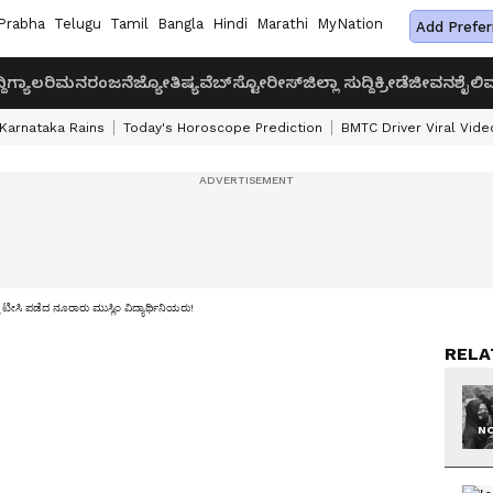
Prabha
Telugu
Tamil
Bangla
Hindi
Marathi
MyNation
Add Prefer
ದಿ
ಗ್ಯಾಲರಿ
ಮನರಂಜನೆ
ಜ್ಯೋತಿಷ್ಯ
ವೆಬ್‌ಸ್ಟೋರೀಸ್
ಜಿಲ್ಲಾ ಸುದ್ದಿ
ಕ್ರೀಡೆ
ಜೀವನಶೈಲಿ
ವ
Karnataka Rains
Today's Horoscope Prediction
BMTC Driver Viral Vide
ಟೀಸಿ ಪಡೆದ ನೂರಾರು ಮುಸ್ಲಿಂ ವಿದ್ಯಾರ್ಥಿನಿಯರು!
RELA
NO