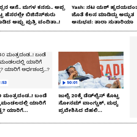
್ಪನ ಆಸೆ.. ಮಗಳ ಕನಸು.. ಅಪ್ಪ
Yash: ನಟ ಯಶ್​ ಹೃದಯವಂತ
್ಟ ಹೆಸರಲ್ಲೇ ಬಿಜಿನೆಸ್​ಶುರು
ಜೊತೆ ಕೆಲಸ ಮಾಡಿದ್ದು ಅದ್ಭುತ
ಡಿದ ಅಪ್ಪು ಪುತ್ರಿ ವಂದಿತಾ..!
ಅನುಭವ: ತಾರಾ ಸುತಾರಿಯಾ
:53
50:01
 ಬಂಡೆ
ಜುಲೈ 20ಕ್ಕೆ ಡೆಡ್‌ಲೈನ್ ಕೊಟ್ಟ
ರಿಮಂಡಲದಲ್ಲಿ ಯಾರಿಗೆ
ಸೋನಮ್ ವಾಂಗ್ಚುಕ್, ಮಧ್ಯ
ಟ? ಯಾರಿಗೆ
ಪ್ರವೇಶಿಸಿದ ದೆಹಲಿ
ಂದ್ರ..?
ಹೈಕೋರ್ಟ್