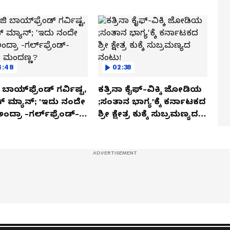
4:48
02:38
ಬಾಯ್‌ಫ್ರೆಂಡ್ ಗರ್ವಿಷ್ಟ,
ಕತ್ರಿನಾ ಕೈಫ್-ವಿಕ್ಕಿ ಜೋಡಿಯ
ಿಕ್ ಮ್ಯಾನ್; 'ಇದು ನಂದೇ
;ಸಂತಾನ ಭಾಗ್ಯ'ಕ್ಕೆ ಕರ್ನಾಟಕದ
ಅಂದ್ರಾ -ಗರ್ಲ್‌ಫ್ರೆಂಡ್-
ಶ್ರೀ ಕ್ಷೇತ್ರ ಕುಕ್ಕೆ ಸುಬ್ರಮಣ್ಯದ
ಕಾ ಮಂದಣ್ಣ?
ನಂಟು!