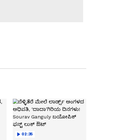
ಶಿಕ್ಷಣ ಕ್ಷೇತ್ರದಲ್ಲಿ ಭಾರತ
ಹಾಗೂ ಅಮೆರಿಕ ಸಹಯೋಗ
Board Examination:
5,8,9ನೇ ತರಗತಿಯ ಪರೀಕ್ಷೆ
ಅತಂತ್ರ : ಬೋರ್ಡ್ ಎಕ್ಸಾಂ
ಬೇಕು ಅಂತಿರೋ ಶಿಕ್ಷಣ
ಇಲಾಖೆ!
ಬ್ಯಾಡಗಿ: ಸರ್ಕಾರಿ ಶಾಲೆಗೆ
ಕಾಯಕಲ್ಪ ನೀಡಿದ
ಹಳೆವಿದ್ಯಾರ್ಥಿಗಳು!
ಬೆಂಗಳೂರು: ಬಿಬಿಎಂಪಿ
ಶಾಲಾ ಕೊಠಡಿ ಈಗ ಪಂಕ್ಚರ್‌
ಶಾಪ್!
ರಾಯಚೂರು: ಅನೈತಿಕ
ಚಟುವಟಿಕೆಗಳ ಅಡ್ಡೆಯಾದ
ಸರ್ಕಾರಿ ಹಾಸ್ಟೆಲ್ ಕಟ್ಟಡ..!
02:35