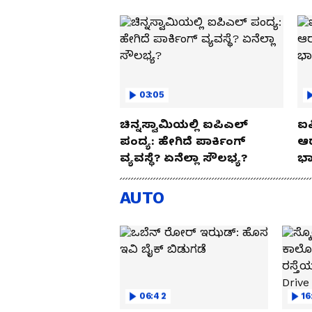
03:05
ಚಿನ್ನಸ್ವಾಮಿಯಲ್ಲಿ ಐಪಿಎಲ್‌
ಐಪ
ಪಂದ್ಯ: ಹೇಗಿದೆ ಪಾರ್ಕಿಂಗ್
ಆರ
ವ್ಯವಸ್ಥೆ? ಏನೆಲ್ಲಾ ಸೌಲಭ್ಯ?
ಭಾ
AUTO
06:42
16