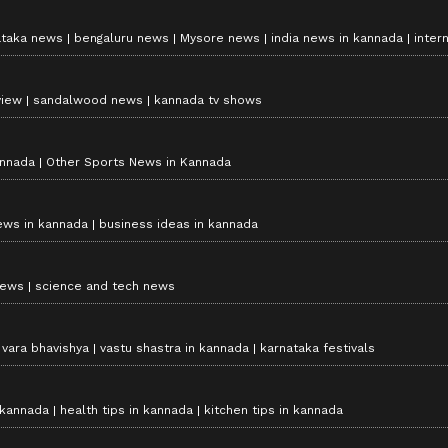
ataka news
bengaluru news
Mysore news
india news in kannada
inter
view
sandalwood news
kannada tv shows
annada
Other Sports News in Kannada
ews in kannada
business ideas in kannada
news
science and tech news
vara bhavishya
vastu shastra in kannada
karnataka festivals
 kannada
health tips in kannada
kitchen tips in kannada