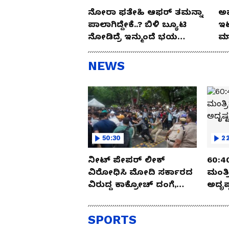
ನೋರಾ ಫತೇಹಿ ಆಫರ್​ ತಮನ್ನಾ
ಅಪ
ಪಾಲಾಗಿದ್ದೇಕೆ..? ಬಿಳಿ ಬ್ಯೂಟಿ
ಇಟ
ನೋಡಿದ್ರೆ ಇನ್ಮುಂದೆ ಭಯ
ಮಾ
ಪಡ್ತೀರಾ ನೀವು!
NEWS
50:30
22
ನೀಟ್ ಪೇಪರ್ ಲೀಕ್
60:40 ಮಂತ್ರದಂಡ..!
ವಿರೋಧಿಸಿ ಮೋದಿ ಸರ್ಕಾರದ
ಮಂತ್
ವಿರುದ್ದ ಕಾಕ್ರೋಚ್ ದಂಗೆ,
ಅದೃಷ್
ರಣಾಂಗಣವಾದ ದೆಹಲಿ
ಅರ್ಧಚ
SPORTS