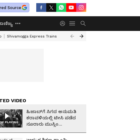
red Source
ಾಣಿಜ್ಯ
o
Shivamogga Express Trains
Airtel Prepaid Plan
Rural Employment
TED VIDEO
ಹಿಜಾಬ್‌ಗೆ ಸಿಗದ ಅನುಮತಿ
ಕರಾವಳಿಯಲ್ಲಿ ಟೀಸಿ ಪಡೆದ
W PLAYING
ನೂರಾರು ಮುಸ್ಲಿಂ
ವಿದ್ಯಾರ್ಥಿನಿಯರು!