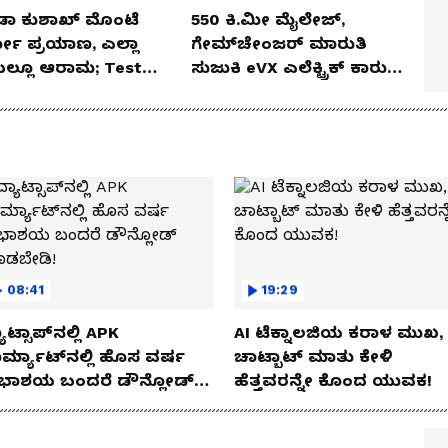
ಡಾ ಕುಶಾಖ್ ಮೊಂಟೆ
550 ಕಿ.ಮೀ ಮೈಲೇಜ್,
ಲೋ ಪ್ರಯಾಣ, ಎಲ್ಲಾ
ಗೇಮ್‌ಚೇಂಜರ್ ಮಾರುತಿ
ೆಯಲ್ಲೂ ಆರಾಮ; Test
ಸುಜುಕಿ eVX ಎಲೆಕ್ಟ್ರಿಕ್ ಕಾರು
 Review!
ಅನಾವರಣ!
08:41
19:29
ಾಟ್ಸಾಪ್‌ನಲ್ಲಿ APK
AI ಟೆಕ್ನಾಲಜಿಯ ಕರಾಳ ಮುಖ,
ರ್ಮ್ಯಾಟ್‌ನಲ್ಲಿ ಹೊಸ ವರ್ಷ
ಚಾಟ್ಬಾಟ್ ಮಾತು ಕೇಳಿ
ಭಾಶಯ ಬಂದರೆ ಡೌನ್ಲೋಡ್
ಹೆತ್ತವರನ್ನೇ ಕೊಂದ ಯುವಕ!
ಾಡಬೇಡಿ!