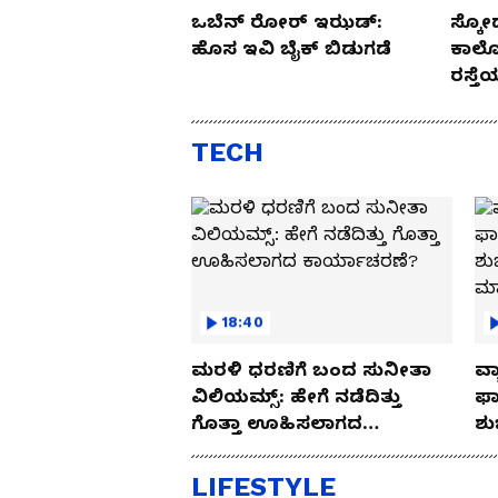
ಒಬೆನ್ ರೋರ್ ಇಝಡ್:
ಸ್ಕೋ
ಹೊಸ ಇವಿ ಬೈಕ್ ಬಿಡುಗಡೆ
ಕಾರ್
ರಸ್ತ
Drive
TECH
18:40
ಮರಳಿ ಧರಣಿಗೆ ಬಂದ ಸುನೀತಾ
ವ್ಯ
ವಿಲಿಯಮ್ಸ್: ಹೇಗೆ ನಡೆದಿತ್ತು
ಫಾ
ಗೊತ್ತಾ ಊಹಿಸಲಾಗದ
ಶು
ಕಾರ್ಯಾಚರಣೆ?
ಮ
LIFESTYLE