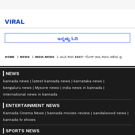
VIRAL
ಇನ್ನಷ್ಟು ಓದಿ
HOME
NEWS
INDIA NEWS
ಯುಪಿ ಕದನ 2027: ‘ಲೋಕ’ ಪಾಠ, ಕಮಲ ಪಡೆಯ ಪ್ರತೀಕಾರ! ವಿಪಕ್ಷಗಳ ನಿದ್ದೆಗೆಡಿಸಿದ ಬಿಜೆಪಿಯ ಮಹಾ ಚಾಣಕ್ಯ ತಂತ್ರ!
NEWS
kannada news
latest kannada news
karnataka news
bengaluru news
Mysore news
india news in kannada
international news in kannada
ENTERTAINMENT NEWS
Kannada Cinema News
kannada movies review
sandalwood news
kannada tv shows
SPORTS NEWS