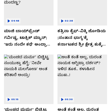
04:48
02:38
ಮಾಜಿ ಬಾಯ್‌ಫ್ರೆಂಡ್
ಕತ್ರಿನಾ ಕೈಫ್-ವಿಕ್ಕಿ ಜೋಡಿಯ
ಗರ್ವಿಷ್ಟ, ಟಾಕ್ಸಿಕ್ ಮ್ಯಾನ್;
;ಸಂತಾನ ಭಾಗ್ಯ'ಕ್ಕೆ
'ಇದು ನಂದೇ ಕಥೆ' ಅಂದ್ರಾ
ಕರ್ನಾಟಕದ ಶ್ರೀ ಕ್ಷೇತ್ರ ಕುಕ್ಕೆ
-ಗರ್ಲ್‌ಫ್ರೆಂಡ್- ರಶ್ಮಿಕಾ
ಸುಬ್ರಮಣ್ಯದ ನಂಟು!
ಮಂದಣ್ಣ?
05:15
05:30
'ಮಂಚದ ಮರ್ಮ' ಬಿಚ್ಚಿಟ್ಟ
ಅಂತೆ ಕಂತೆ ಅಲ್ಲ, ದುರಂತ