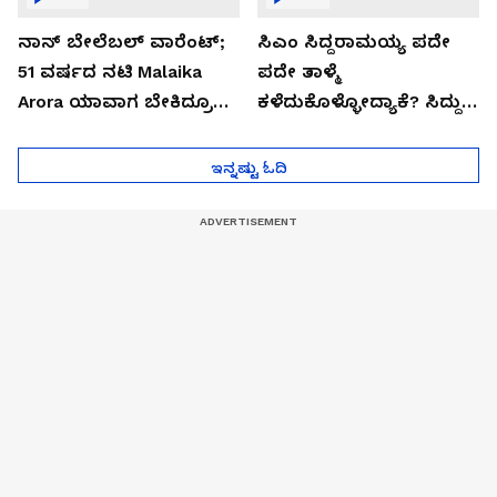
ನಾನ್ ಬೇಲೆಬಲ್ ವಾರೆಂಟ್;
ಸಿಎಂ ಸಿದ್ದರಾಮಯ್ಯ ಪದೇ
51 ವರ್ಷದ ನಟಿ Malaika
ಪದೇ ತಾಳ್ಮೆ
Arora ಯಾವಾಗ ಬೇಕಿದ್ರೂ
ಕಳೆದುಕೊಳ್ಳೋದ್ಯಾಕೆ? ಸಿದ್ದು
ಜೈಲಿಗೆ ಹೋಗ್ತಾರೆ!
ಸಿಟ್ಟಿನ ಗುಟ್ಟು!
ಇನ್ನಷ್ಟು ಓದಿ