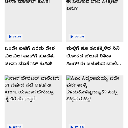
31:34
03:24
ಒಂದೇ ಏಟಿಗೆ ಎರಡು ದೇಶ
ಮಲ್ಲಿಗೆ ಹೂ ತೂಕಕ್ಕಿಳಿದ ಸಿನಿ
ವಿಲವಿಲ! ಪಾಕ್​​ಗೆ ಹೊಡೆತ..
ಲೋಕದ ಚೆಲುವೆ ರಿತಿಕಾ
ಚೀನಾ ಮಾರ್ಕೆಟ್​ ಕುಸಿತ!
ಸಿಂಗ್!‌ ಈ ಬಳುಕುವ ಬಾಲೆ
ಸೀಕ್ರೇಟ್‌ ಏನು?
02:11
17:29