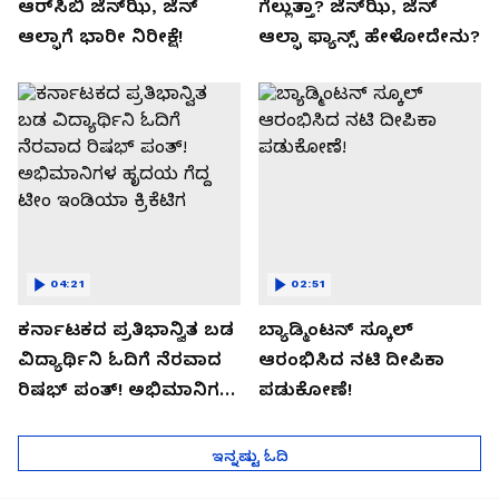
ಆರ್‌ಸಿಬಿ ಜೆನ್‌ಝಿ, ಜೆನ್‌
ಗೆಲ್ಲುತ್ತಾ? ಜೆನ್‌ಝಿ, ಜೆನ್‌
ಆಲ್ಫಾಗೆ ಭಾರೀ ನಿರೀಕ್ಷೆ!
ಆಲ್ಫಾ ಫ್ಯಾನ್ಸ್ ಹೇಳೋದೇನು?
04:21
02:51
ಕರ್ನಾಟಕದ ಪ್ರತಿಭಾನ್ವಿತ ಬಡ
ಬ್ಯಾಡ್ಮಿಂಟನ್ ಸ್ಕೂಲ್​
ವಿದ್ಯಾರ್ಥಿನಿ ಓದಿಗೆ ನೆರವಾದ
ಆರಂಭಿಸಿದ ನಟಿ ದೀಪಿಕಾ
ರಿಷಭ್ ಪಂತ್! ಅಭಿಮಾನಿಗಳ
ಪಡುಕೋಣೆ!
ಹೃದಯ ಗೆದ್ದ ಟೀಂ ಇಂಡಿಯಾ
ಕ್ರಿಕೆಟಿಗ
ಇನ್ನಷ್ಟು ಓದಿ