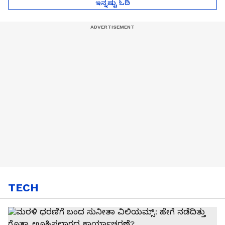
ಇನ್ನಷ್ಟು ಓದಿ
TECH