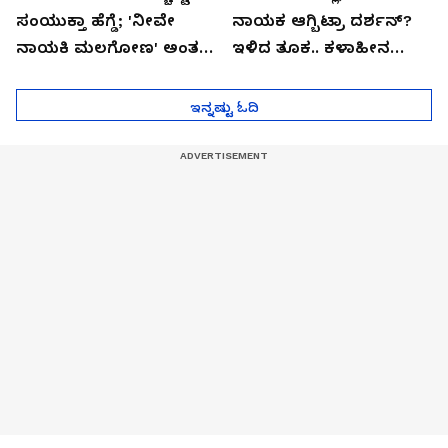
ಸಂಯುಕ್ತಾ ಹೆಗ್ಡೆ; 'ನೀವೇ
ನಾಯಕ ಆಗ್ಬಿಟ್ರಾ ದರ್ಶನ್?
ನಾಯಕಿ ಮಲಗೋಣ' ಅಂತ
ಇಳಿದ ತೂಕ.. ಕಳಾಹೀನ
ಕರಿತಾರೆ ಅಂದ್ರು!
ಮುಖ..!
ಇನ್ನಷ್ಟು ಓದಿ