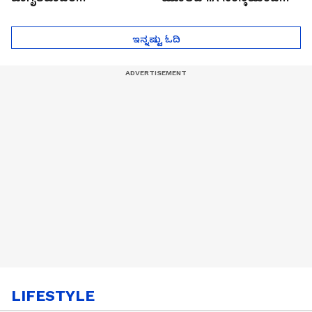
ಮುಂದೇನಾಗುತ್ತೆ ಗೊತ್ತಾ..?
ಪೆಲೋಡ್‌ ತಯಾರಿಕೆ
ಇನ್ನಷ್ಟು ಓದಿ
LIFESTYLE