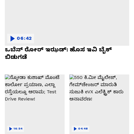
06:42
ಒಬೆನ್ ರೋರ್ ಇಝಡ್: ಹೊಸ ಇವಿ ಬೈಕ್
ಬಿಡುಗಡೆ
16:54
04:48