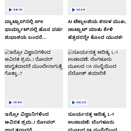
08:41
19:29
ವ್ಯಾಟ್ಸಾಪ್‌ನಲ್ಲಿ APK
AI ಟೆಕ್ನಾಲಜಿಯ ಕರಾಳ ಮುಖ,
ಫಾರ್ಮ್ಯಾಟ್‌ನಲ್ಲಿ ಹೊಸ ವರ್ಷ
ಚಾಟ್ಬಾಟ್ ಮಾತು ಕೇಳಿ
ಶುಭಾಶಯ ಬಂದರೆ
ಹೆತ್ತವರನ್ನೇ ಕೊಂದ ಯುವಕ!
ಡೌನ್ಲೋಡ್ ಮಾಡಬೇಡಿ!
19:30
06:22
ಇಸ್ರೋ ವಿಜ್ಞಾನಿಗಳಿಂದ
ಸೂರ್ಯನತ್ತ ಆದಿತ್ಯ L-1
ಅವಿರತ ಶ್ರಮ..! ರೋವರ್
ಉಡಾವಣೆ: ಬೆಂಗಳೂರು
ಜಾಗೃತವಾದರೆ
ಮೂಲದ IIA ಸಂಸ್ಥೆಯಿಂದ