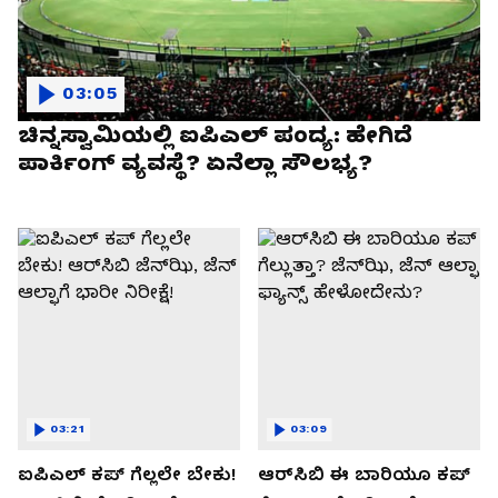
03:05
ಚಿನ್ನಸ್ವಾಮಿಯಲ್ಲಿ ಐಪಿಎಲ್‌ ಪಂದ್ಯ: ಹೇಗಿದೆ
ಪಾರ್ಕಿಂಗ್ ವ್ಯವಸ್ಥೆ? ಏನೆಲ್ಲಾ ಸೌಲಭ್ಯ?
03:21
03:09
ಐಪಿಎಲ್ ಕಪ್‌ ಗೆಲ್ಲಲೇ ಬೇಕು!
ಆರ್‌ಸಿಬಿ ಈ ಬಾರಿಯೂ ಕಪ್‌