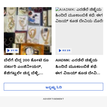
ಭಯಾನಕ ರಹಸ್ಯ
ಮಾಸ್ಕ್‌ ಮ್ಯಾನ್!
21:15
02:25
ಬೆಲೆಗೆ ಬಿದ್ದ 200 ಕೋಟಿ ರೂ
AIADMK: ಎರಡೆಲೆ ಚಿಹ್ನೆಯ
ಸರ್ಕಾರಿ ಎಂಜಿನೀಯರ್,
ಹಿಂದಿದೆ ಮೂಕಾಂಬಿಕೆ ಕಥೆ:
ಕೆಜಿಗಟ್ಟಲೇ ಚಿನ್ನ ಬೆಳ್ಳಿ,
ಈಗ ವಿಜಯ್ ಕೂಡ ದೇವಿಯ
ಹಲವು ಭವ್ಯ ಬಂಗಲೇ ಸೀಝ್
ಮೊರೆ!
ಇನ್ನಷ್ಟು ಓದಿ