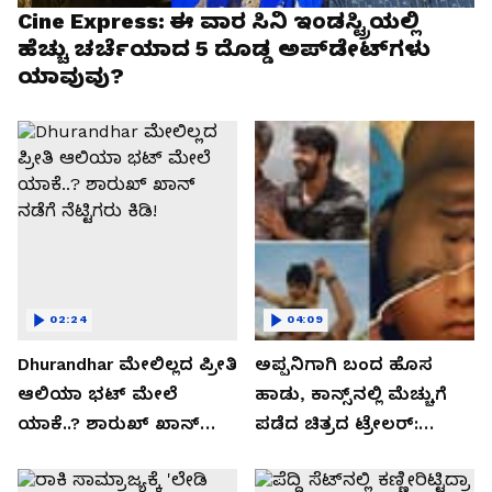
Cine Express: ಈ ವಾರ ಸಿನಿ ಇಂಡಸ್ಟ್ರಿಯಲ್ಲಿ
ಹೆಚ್ಚು ಚರ್ಚೆಯಾದ 5 ದೊಡ್ಡ ಅಪ್‌ಡೇಟ್‌ಗಳು
ಯಾವುವು?
02:24
04:09
Dhurandhar​ ಮೇಲಿಲ್ಲದ ಪ್ರೀತಿ
ಅಪ್ಪನಿಗಾಗಿ ಬಂದ ಹೊಸ
ಆಲಿಯಾ ಭಟ್ ಮೇಲೆ
ಹಾಡು, ಕಾನ್ಸ್‌ನಲ್ಲಿ ಮೆಚ್ಚುಗೆ
ಯಾಕೆ..? ಶಾರುಖ್ ಖಾನ್
ಪಡೆದ ಚಿತ್ರದ ಟ್ರೇಲರ್:
ನಡೆಗೆ ನೆಟ್ಟಿಗರು ಕಿಡಿ!
ಸಿನಿರಂಗದಲ್ಲಿ ಏನಾಗುತ್ತಿದೆ?