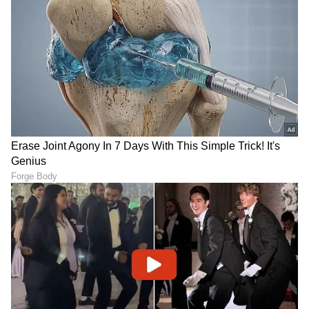
ಸೀರಿಯಲ್‌‌ನಲ್ಲಿ ನಟಿಸೋ
Shravani Subramanya Serial
ಆಸೆಯಿಂದ 900 ಕಿ.ಮೀ
ಮುಗಿಯುತ್ತಲೇ ಆ ಹುಡುಗಿಯ
ಪ್ರಯಾಣಿಸಿದ ಅಪ್ರಾಪ್ತ, ಮಿಸ್ಸಿಂಗ್
ನೆನಪು ಶೇರ್​ ಮಾಡಿದ ಸುಬ್ಬು
ಹುಡುಗ ಏನಾದ?
ಮುದುಕ-ಮುದುಕಿಯಾದ
Exclusive Interview:
ಅಮೂಲ್ಯ ಗೌಡ & ನಿರಂಜನ್; ರಿಷಿ
'ಗೋಲ್ಡನ್​​ ಸ್ಟಾರ್'​ ಗಣೇಶ್​ ದಂಪತಿ
ಸರ್ ಎಷ್ಟು ರೊಮ್ಯಾಂಟಿಕ್
ಮಕ್ಕಳನ್ನು ಬೆಳೆಸ್ತಿರೋದು ಹೇಗೆ?
ಅಲ್ಲವಾ?
ಶಿಲ್ಪಾ ಮಾತಿಗೆ ಫ್ಯಾನ್ಸ್​ ಫಿದಾ