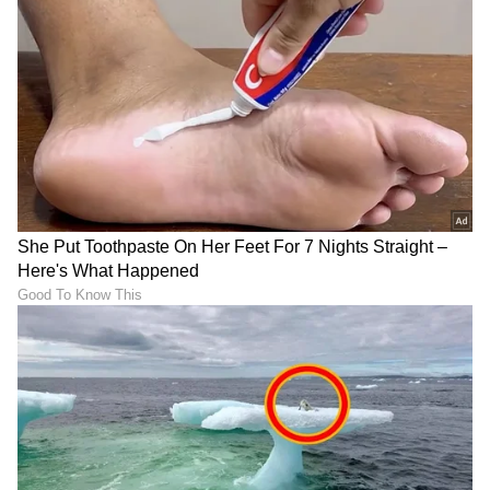
ಪತ್ರಿಕೆ ಹಾಗೂ ಡಿಜಿಟಲ್ ಮಾಧ್ಯಮಗಳಲ್ಲಿ ಕೆಲಸ . ಸುದ್ದಿ ಬಿಡುಗಡೆ,
ಗಲ್ಫ್ ಕನ್ನಡಿಗ, ಈ ಟಿವಿ ಭಾರತ್, ಕನ್ನಡ ನ್ಯೂಸ್ ನೌ,
ಕನ್ನಡ ಧಾರಾವಾಹಿ
ವಿಜಯಕರ್ನಾಟಕದಲ್ಲಿ ಕೆಲಸ ಮಾಡಿದ ಅನುಭವ. ಈಗ ಏಷ್ಯಾನೆಟ್
ಸುವರ್ಣದಲ್ಲಿ ಫ್ರೀಲಾನ್ಸರ್ . ಮನೋರಂಜನೆ, ಲೈಫ್ ಸ್ಟೈಲ್, ಟ್ರಾವೆಲ್
Published :
Oct 26 2024, 05:11 PM IST
ಬರವಣಿಗೆ ಇಷ್ಟ.
ಕನ್ನಡ ಸಿನಿಮಾ (
Kannada Cinema News
), ಟಿವಿ
ಕಾರ್ಯಕ್ರಮಗಳು (
Kannada TV Shows
), ಸೆಲೆಬ್ರಿಟಿ
ಸುದ್ದಿಗಳು ಮತ್ತು ಇತ್ತೀಚಿನ ಸುದ್ದಿಗಳಿಗಾಗಿ ಏಷ್ಯಾನೆಟ್
ಸುವರ್ಣ ನ್ಯೂಸ್‌ನಲ್ಲಿ ಮನರಂಜನಾ ವಿಭಾಗ ನೋಡಿ.
ಸಿನಿಮಾ ವಿಮರ್ಶೆಗಳು (
Kannada Movies Review
),
ತಾರೆಯರ ಸಂದರ್ಶನಗಳು, ಧಾರಾವಾಹಿ ಅಪ್‌ಡೇಟ್ಸ್‌,
ತೆರೆಮರೆಯ ಕಥೆಗಳು,
OTT ರಿಲೀಸ್‌
ಗಳ ಬಗ್ಗೆ
ಮಾಹಿತಿಯೂ ಇಲ್ಲಿದೆ.