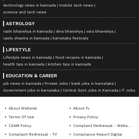
technology news in kannada
mobile tech news
science and tech news
ASTROLOGY
rashi bhavishya in kannada
dina bhavishya
vara bhavishya
vastu shastra in kannada
karnataka festivals
LIFESTYLE
Lifestyle news in kannada
food recipes in kannada
health tips in kannada
kitchen tips in kannada
EDUCATION & CAREER
job news in kannada
Private Jobs
bank jobs in karnataka
Government jobs in karnataka
Central Govt Jobs in Kannada
IT Jobs
About Website
About Tv
Terms Of Use
Privacy Policy
CSAM Policy
Complaint Redressal - Website
Complaint Redressal - TV
Compliance Report Digital