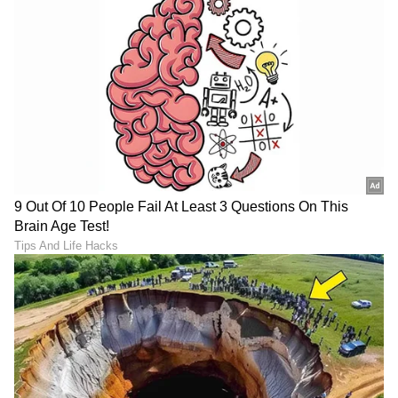
6
7
ಹಿಂದೊಮ್ಮೆ ಇಂಟರ್ವ್ಯೂ ಒಂದರಲ್ಲಿ ಮಾತನಾಡಿದ ನಟಿ,
ನಾನೇನು ಯಾವಾಗಲೂ ಬೋಲ್ಡ್ ಆಗಿ ಕಾಣಿಸೋದಿಲ್ಲ.
ಯಾವ ಪಾತ್ರ ಬರುತ್ತೆ ಅದಕ್ಕೆ ಸರಿಯಾಗಿ ಡ್ರೆಸ್
ಮಾಡಿಕೊಳ್ಳುತ್ತೇನೆ. ಬೋಲ್ಡ್ ಆಗಿರುವ ಪಾತ್ರ ಬಂದರೆ ಬೋಲ್ಡ್