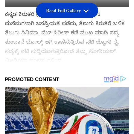
Read Full Gallery
ಕನ್ನಡ ಕಿರುತೆರೆ (Kannada Serials) ಮೂಲಕ
ಮನೆಮಗಳಾಗಿ ಜನಪ್ರಿಯತೆ ಪಡೆದು, ತೆಲುಗು ಕಿರುತೆರೆ ಬಳಿಕ
ತೆಲುಗು ಸಿನಿಮಾ, ವೆಬ್ ಸಿರೀಸ್ ಕಡೆ ಮುಖ ಮಾಡಿ ಸದ್ಯ
ತುಂಬಾನೆ ಬೋಲ್ಡ್ ಆಗಿ ಕಾಣಿಸುತ್ತಿರುವ ನಟಿ ಜ್ಯೋತಿ ರೈ.
ಸದ್ಯಕ್ಕೆ ನಟಿ ಸುದ್ದಿಯಾಗುತ್ತಿರೋದೆ ತಮ್ಮ ಸೋಶಿಯಲ್
ಮೀಡಿಯಾ ಪೋಸ್ಟ್ ಗಳಿಂದ.
ಸಮಗ್ರ ಸುದ್ದಿ ಮೂಲವನ್ನಾಗಿ asianet suvarna news ಅನ್ನು
ಆಯ್ಕೆ ಮಾಡಿಕೊಳ್ಳಿ