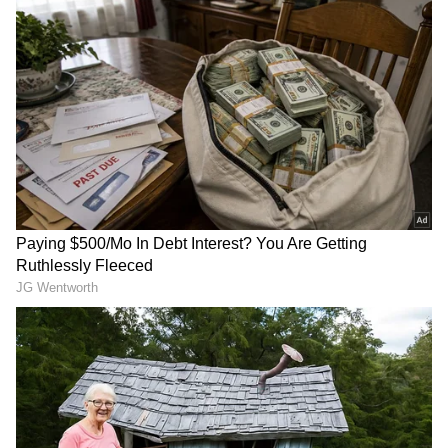
ಸೋಶಿಯಲ್ ಮೀಡಿಯಾದಲ್ಲಿ ಸಿಕ್ಕಾಪಟ್ಟೆ ಆಕ್ಟಿವ್ ಆಗಿರುವ
ನಟಿ ಜ್ಯೋತಿ ರೈ (Jyothi Rai)ಒಂದಲ್ಲ ಒಂದು ರೀತಿಯ
ಫೋಟೊ ಶೂಟ್ ಮಾಡಿಸಿ ಅಪ್ ಲೋಡ್ ಮಾಡುತ್ತಿರುತ್ತಾರೆ.
ಆಗೋಮ್ಮೆ ಈಗೊಮ್ಮೆ ಸೀರೆಯಲ್ಲಿ ಕಾಣಿಸಿಕೊಳ್ಳುವ ನಟಿ
ಹೆಚ್ಚಾಗಿ ಪಡ್ಡೆ ಹುಡುಗರ ಎದೆಯಲ್ಲಿ ಕಚಗುಳಿ ಇಡುವಂತಹ
ಬೋಲ್ಡ್ ಅವತಾರಗಳಲ್ಲಿಯೇ ನಟಿ ಕಾಣಿಸುತ್ತಿದ್ದಾರೆ.