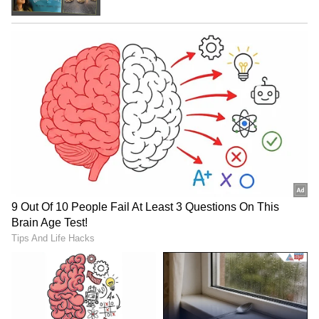
ಹೇಳಿದ್ದಾರೆ. ಇನ್ನೂ ಹಲವಾರು ಜನ ಅಲ್ಲ ನಮ್ಮ ಡೈರೆಕ್ಟರ್ಸ್
ಕಣ್ಣು ಮುಚ್ಚಿ ಕೂತಿದ್ದಾರ ಹೇಗೆ? ಯಾಕೆ ಅವರಿಗೆ ಇಂತ
ಬ್ಯೂಟಿ ಕಣ್ಣಿಗೆ ಕಾಣಿಸ್ತಿಲ್ಲ. ಇವರನ್ನ ಇಟ್ಕೊಂಡು ಯಾಕೆ ಫಿಲಂ
ಮಾಡ್ತಿಲ್ಲ ಅಂತಾನೂ ಕೇಳಿದ್ದಾರೆ.
5
7
ಕನ್ನಡ ಸೀರಿಯಲ್ ಗಳಾದ ಜೋಗುಳ, ಕಿನ್ನರಿ, ಜೋಕಾಲಿ