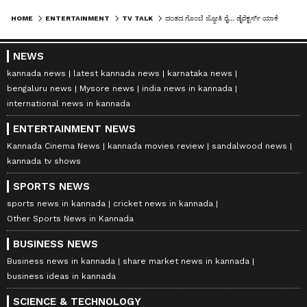
HOME
ENTERTAINMENT
TV TALK
ದಂತದ ಗೊಂಬೆ‌ ಜ್ಯೋತಿ ರೈ... ಡೈರೆಕ್ಟರ್ಸ್ ಯಾಕೆ ಇಂತ ಚೆಲುವೆನಾ ಹಿರೋಯಿನ್ ಮಾಡ್ತಿಲ್ಲ ಅಂತಿದ್ದಾರೆ ಜನ
NEWS
kannada news
latest kannada news
karnataka news
bengaluru news
Mysore news
india news in kannada
international news in kannada
ENTERTAINMENT NEWS
Kannada Cinema News
kannada movies review
sandalwood news
kannada tv shows
SPORTS NEWS
sports news in kannada
cricket news in kannada
Other Sports News in Kannada
BUSINESS NEWS
Business news in kannada
share market news in kannada
business ideas in kannada
SCIENCE & TECHNOLOGY