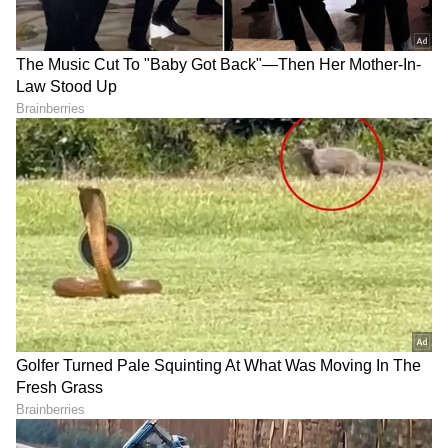
LATEST VIDEOS
"ರಾಜಕೀಯ ಬೇಡ, ಸಿನಿಮಾನೇ ಪ್ರಾಣ":
ಕನಕೋತ್ಸವದಲ್ಲಿ ರಿಷಬ್ ಶೆಟ್ಟಿ | Rishab
Shetty speech | Suvarna News
ಶೇ.50 ರಿಂದ ಶೇ.18 ಕ್ಕೆ TAX ಇಳಿಕೆ: ಮೋದಿ-
ಟ್ರಂಪ್ ಐತಿಹಾಸಿಕ ಒಪ್ಪಂದ | India US
Trade Deal | Party Rounds