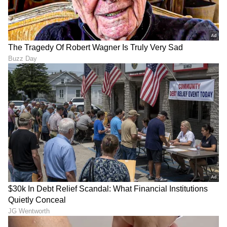
LATEST VIDEOS
ABOUT THE AUTHOR
Pavna Das
PD
ಮೂಲತಃ ಮಂಗಳೂರಿನವಳು. ಮಂಗಳೂರು ವಿಶ್ವವಿದ್ಯಾನಿಲಯದ
ಪತ್ರಿಕೋದ್ಯಮದ ಸ್ನಾತಕೋತ್ತರ ಪದವಿ . ಕಳೆದ 12 ವರ್ಷಗಳಿಂದ