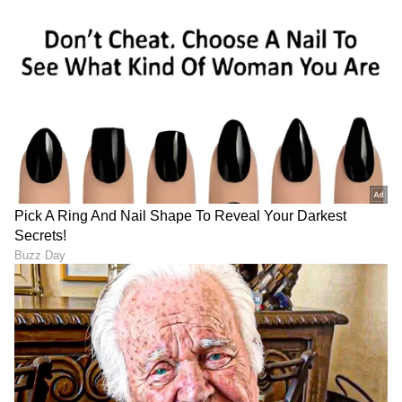
ಮದ್ವೆಯಾಗಿದ್ದ ನಟಿ ನಂತರ ತಾಳಿ ಹಾಕಿ ಗಂಡನ ಜೊತೆ
ಕಾಣಿಸಿಕೊಳ್ಳುವ ಮೂಲಕ ಶಾಕ್ ನೀಡಿದ್ದರು. ನಟಿಗೆ
ಮೊದಲನೇ ಮದ್ವೆಯಿಂದ 12 ವರ್ಷದ ಮಗ ಕೂಡ ಇದ್ದಾನೆ.
ಇನ್ನು ಜ್ಯೋತಿ ರೈ ಯವರದ್ದು ಎನ್ನಲಾದ ಪತಿಯ ಜೊತೆಗಿನ
ಖಾಸಗಿ ಕ್ಷಣದ ವಿಡಿಯೋ ಕೂಡ ವೈರಲ್ ಆಗಿತ್ತು. ಇದರ
ವಿರುದ್ಧ ನಟಿ ಪೊಲೀಸ್ ಠಾಣೆ ಮೆಟ್ಟಿಲು ಕೂಡ ಹತ್ತಿದ್ದರು.