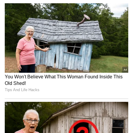
ಕಳೆದ ಮೂರು ದಿನಗಳಿಂದ ನಟಿ ನಿರಂತರವಾಗಿ ಒಂದಾದ
ನಂತರ ಒಂದು ಬೋಲ್ಡ್ ಫೋಟೊಗಳನ್ನು (Bold Photos)
ಸೋಶಿಯಲ್ ಮೀಡಿಯಾದಲ್ಲಿ ಹಂಚಿಕೊಳ್ಳುತ್ತಿದ್ದಾರೆ. ಒಂದು
ಫೋಟೊದಲ್ಲಿ ಲೂಸ್ ಟೀಶರ್ಟ್ ಮತ್ತು ಶಾರ್ಟ್ಸ್ ಧರಿಸಿದ್ರೆ,
ಮತ್ತೊಂದು ಫೋಟೊದಲ್ಲಿ ನಟಿ ಕ್ರಾಪ್ ಟಾಪ್ ಧರಿಸಿ ಮಾದಕ
ಭಂಗಿಯಲ್ಲಿ ಪೋಸ್ ಕೊಟ್ಟಿದ್ದಾರೆ.