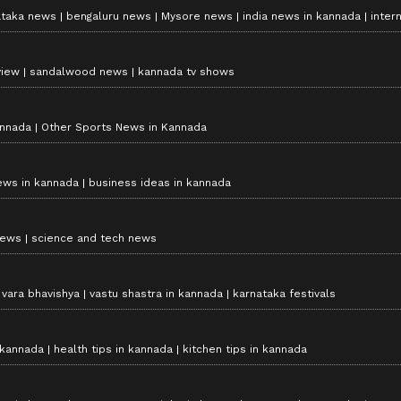
ataka news
bengaluru news
Mysore news
india news in kannada
inter
view
sandalwood news
kannada tv shows
annada
Other Sports News in Kannada
ews in kannada
business ideas in kannada
news
science and tech news
vara bhavishya
vastu shastra in kannada
karnataka festivals
 kannada
health tips in kannada
kitchen tips in kannada