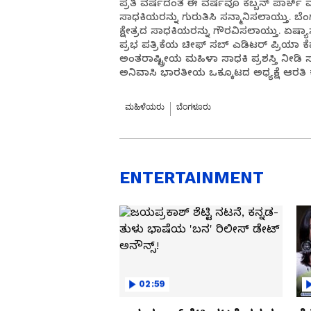
ಪ್ರತಿ ವರ್ಷದಂತೆ ಈ ವರ್ಷವೂ ಕಬ್ಬನ್ ಪಾರ
ಸಾಧಕಿಯರನ್ನು ಗುರುತಿಸಿ ಸನ್ಮಾನಿಸಲಾಯ್ತು. ಬೆಂ
ಕ್ಷೇತ್ರದ ಸಾಧಕಿಯರನ್ನು ಗೌರವಿಸಲಾಯ್ತು. ಏಷ
ಪ್ರಭ ಪತ್ರಿಕೆಯ ಚೀಫ್ ಸಬ್ ಎಡಿಟರ್ ಪ್ರಿಯಾ ಕೆರ
ಅಂತರಾಷ್ಟ್ರೀಯ ಮಹಿಳಾ ಸಾಧಕಿ ಪ್ರಶಸ್ತಿ ನೀಡಿ ಸನ್ಮ
ಅನಿವಾಸಿ ಭಾರತೀಯ ಒಕ್ಕೂಟದ ಅಧ್ಯಕ್ಷೆ ಆರತಿ ಕೃ
ಮಹಿಳೆಯರು
ಬೆಂಗಳೂರು
ENTERTAINMENT
02:59