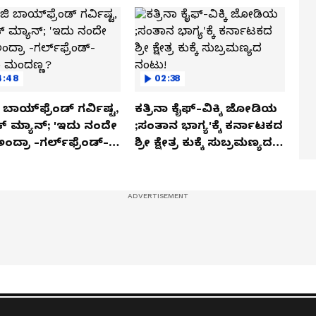
4:48
02:38
ಬಾಯ್‌ಫ್ರೆಂಡ್ ಗರ್ವಿಷ್ಟ,
ಕತ್ರಿನಾ ಕೈಫ್-ವಿಕ್ಕಿ ಜೋಡಿಯ
ಿಕ್ ಮ್ಯಾನ್; 'ಇದು ನಂದೇ
;ಸಂತಾನ ಭಾಗ್ಯ'ಕ್ಕೆ ಕರ್ನಾಟಕದ
ಅಂದ್ರಾ -ಗರ್ಲ್‌ಫ್ರೆಂಡ್-
ಶ್ರೀ ಕ್ಷೇತ್ರ ಕುಕ್ಕೆ ಸುಬ್ರಮಣ್ಯದ
ಕಾ ಮಂದಣ್ಣ?
ನಂಟು!