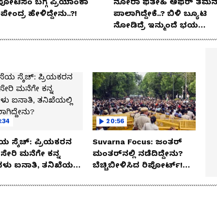
ಪೋಟಿಸಂ ಬಗ್ಗೆ ಪ್ರಿಯಾಂಕಾ
ನೋರಾ ಫತೇಹಿ ಆಫರ್​ ತಮನ್
ೇಂದ್ರ ಹೇಳಿದ್ದೇನು..?!
ಪಾಲಾಗಿದ್ದೇಕೆ..? ಬಿಳಿ ಬ್ಯೂಟಿ
ನೋಡಿದ್ರೆ ಇನ್ಮುಂದೆ ಭಯ
ಪಡ್ತೀರಾ ನೀವು!
:34
20:56
ಯ ಸ್ಕೆಚ್: ಪ್ರಿಯಕರನ
Suvarna Focus: ಜಂತರ್
ಸೇರಿ ಮನೆಗೇ ಕನ್ನ
ಮಂತರ್‌ನಲ್ಲಿ ನಡೆದಿದ್ದೇನು?
ಳು ಐನಾತಿ, ತನಿಖೆಯಲ್ಲಿ
ಬೆಚ್ಚಿಬೀಳಿಸಿದ ರಿಪೋರ್ಟ್!
ಗಿದ್ದೇನು?
ಆಪರೇಷನ್ 2873 ಅಸಲಿ
ಸೀಕ್ರೆಟ್?