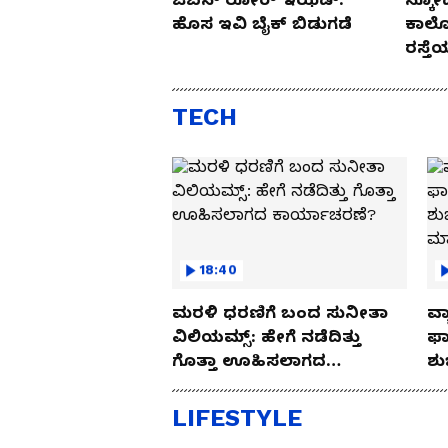
ಹೊಸ ಇವಿ ಬೈಕ್ ಬಿಡುಗಡೆ
ಕಾರ್
ರಸ್ತ
Drive
TECH
18:40
ಮರಳಿ ಧರಣಿಗೆ ಬಂದ ಸುನೀತಾ
ವ್ಯ
ವಿಲಿಯಮ್ಸ್: ಹೇಗೆ ನಡೆದಿತ್ತು
ಫಾ
ಗೊತ್ತಾ ಊಹಿಸಲಾಗದ
ಶು
ಕಾರ್ಯಾಚರಣೆ?
ಮ
LIFESTYLE