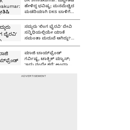
DK Shivakumar: ಜ್ಯೋತಿಷಿ
ಹೇಳಿದ್ದ ಭವಿಷ್ಯ; ಮನಮೆಚ್ಚಿದ
ಮಡದಿಯಾಗಿ DKS ಬಾಳಿಗೆ
ಬಂದಿದ್ದು ಹೇಗೆ ಉಷಾ?
ಸದ್ಗುರು 'ಲಿಂಗ ಭೈರವಿ' ದೇವಿ
ಸನ್ನಿಧಿಯಲ್ಲಿಯೇ ಯಾಕೆ
ಸಮಂತಾ ಮದುವೆ ಆಗಿದ್ದು?
ಇಲ್ಲಿದೆ ಸೀಕ್ರೆಟ್.. !
ಮಾಜಿ ಬಾಯ್‌ಫ್ರೆಂಡ್
ಗರ್ವಿಷ್ಟ, ಟಾಕ್ಸಿಕ್ ಮ್ಯಾನ್;
'ಇದು ನಂದೇ ಕಥೆ' ಅಂದ್ರಾ
-ಗರ್ಲ್‌ಫ್ರೆಂಡ್- ರಶ್ಮಿಕಾ
ಮಂದಣ್ಣ?
ಕತ್ರಿನಾ ಕೈಫ್-ವಿಕ್ಕಿ ಜೋಡಿಯ
;ಸಂತಾನ ಭಾಗ್ಯ'ಕ್ಕೆ
ಕರ್ನಾಟಕದ ಶ್ರೀ ಕ್ಷೇತ್ರ ಕುಕ್ಕೆ
ಸುಬ್ರಮಣ್ಯದ ನಂಟು!
'ಮಂಚದ ಮರ್ಮ' ಬಿಚ್ಚಿಟ್ಟ
ಸಂಯುಕ್ತಾ ಹೆಗ್ಡೆ; 'ನೀವೇ
ನಾಯಕಿ ಮಲಗೋಣ' ಅಂತ
ಕರಿತಾರೆ ಅಂದ್ರು!