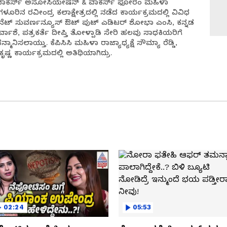
್ಕ್ ವಾಕರ್ಸ್ ಅಸೋಸಿಯೇಷನ್ & ವಾಕರ್ಸ್ ಫೋರಂ ಮಹಿಳಾ
ಗಳೂರಿನ ರವೀಂದ್ರ ಕಲಾಕ್ಷೇತ್ರದಲ್ಲಿ ನಡೆದ ಕಾರ್ಯಕ್ರಮದಲ್ಲಿ ವಿವಿಧ
್ಯಾನೆಟ್ ಸುವರ್ಣನ್ಯೂಸ್ ಔಟ್ ಪುಟ್ ಎಡಿಟರ್ ಶೋಭಾ ಎಂಸಿ, ಕನ್ನಡ
್ವಾಶೆ, ಪತ್ರಕರ್ತೆ ದೀಪ್ತಿ ತೋಳ್ಪಾಡಿ ಸೇರಿ ಹಲವು ಸಾಧಕಿಯರಿಗೆ
ಾನಿಸಲಾಯ್ತು. ಕೆಪಿಸಿಸಿ ಮಹಿಳಾ ರಾಜ್ಯಾಧ್ಯಕ್ಷೆ ಸೌಮ್ಯಾ ರೆಡ್ಡಿ,
ಷ್ಣ ಕಾರ್ಯಕ್ರಮದಲ್ಲಿ ಅತಿಥಿಯಾಗಿದ್ರು.
02:24
05:53