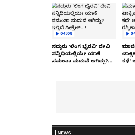
04:08
0
ಸದ್ಗುರು 'ಲಿಂಗ ಭೈರವಿ' ದೇವಿ
ಮಾಜಿ 
ಸನ್ನಿಧಿಯಲ್ಲಿಯೇ ಯಾಕೆ
ಟಾಕ್ಸ
ಸಮಂತಾ ಮದುವೆ ಆಗಿದ್ದು?
ಕಥೆ' 
ಇಲ್ಲಿದೆ ಸೀಕ್ರೆಟ್.. !
ರಶ್ಮಿ
NEWS