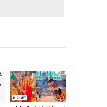
ಡಿಂಪಲ್ ಕ್ವೀನ್ ಈಗ 'ಆಟೋ
ರಾಣಿ'..! ಆಟೋ ಚಾಲಕರ
ಸಂಘಕ್ಕೆ ರಚಿತಾ ರಾಮ್
ರಾಯಭಾರಿ
ಕನ್ನಡದಲ್ಲಿ ಓಂ ಶಾಂತಿ,
ತೆಲುಗಿನಲ್ಲಿ ಡಿಸ್ಕೋ ಶಾಂತಿ
ಆಗಿರೋ ರಹಸ್ಯ ಬಿಚ್ಚಿಟ್ಟ
'ರಂಭೆ' ಜ್ಯೋತಿ ರೈ!
ರಶ್ಮಿಕಾ ಮಂದಣ್ಣಗೆ ಮತ್ತೊಬ್ಬ
ಕನ್ನಡತಿಯಿಂದ ಸವಾಲ್,
ಅಷ್ಟರಲ್ಲೇ ಇನ್ನೊಬ್ಬರೂ
ಕಾಲೆಳೆಯೋಕೆ ರೆಡಿನಾ?
ಮೋದಿ ಸರ್ಕಾರದ 11
ವರ್ಷದಲ್ಲಿ ನಾರಿಶಕ್ತಿಯಲ್ಲಾದ
ಬದಲಾವಣೆ ಏನು?
ಮಹಿಳಾ ಸಬಲೀಕರಣಕ್ಕೆ
ಕೇಂದ್ರದ ಕ್ರಾಂತಿಕಾರಿ
04:57
ನಡೆ,ಭಾರತೀಯ ನಾರಿಯರ
ಮನಗೆದ್ದ ಯೋಜನೆ ಯಾವುದು