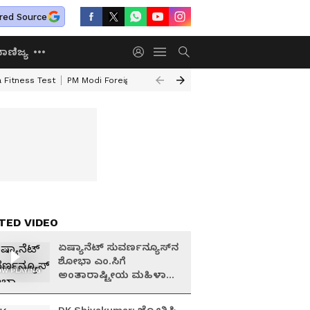
red Source
ಾಣಿಜ್ಯ
 Fitness Test
PM Modi Foreign Travel Expenditure
Valmiki Corporatio
TED VIDEO
ಏಷ್ಯಾನೆಟ್ ಸುವರ್ಣನ್ಯೂಸ್‌ನ
ಶೋಭಾ ಎಂ.ಸಿಗೆ
W PLAYING
ಅಂತಾರಾಷ್ಟ್ರೀಯ ಮಹಿಳಾ
ಸಾಧಕಿ ಪ್ರಶಸ್ತಿ