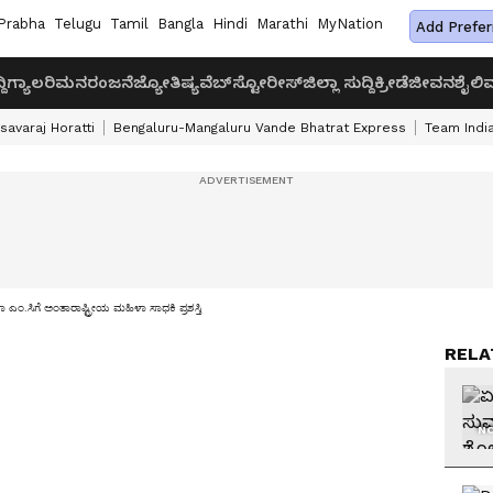
Prabha
Telugu
Tamil
Bangla
Hindi
Marathi
MyNation
Add Prefer
ದಿ
ಗ್ಯಾಲರಿ
ಮನರಂಜನೆ
ಜ್ಯೋತಿಷ್ಯ
ವೆಬ್‌ಸ್ಟೋರೀಸ್
ಜಿಲ್ಲಾ ಸುದ್ದಿ
ಕ್ರೀಡೆ
ಜೀವನಶೈಲಿ
ವ
savaraj Horatti
Bengaluru-Mangaluru Vande Bhatrat Express
Team India
ಎಂ.ಸಿಗೆ ಅಂತಾರಾಷ್ಟ್ರೀಯ ಮಹಿಳಾ ಸಾಧಕಿ ಪ್ರಶಸ್ತಿ
RELA
NO