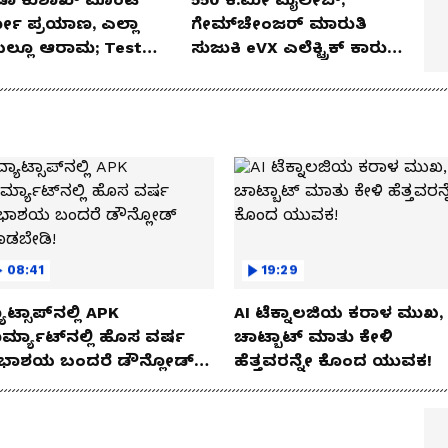
ಲೋ ಪ್ರಯಾಣ, ಎಲ್ಲಾ
ಗೇಮ್‌ಚೇಂಜರ್ ಮಾರುತಿ
ೆಯಲ್ಲೂ ಆರಾಮ; Test
ಸುಜುಕಿ eVX ಎಲೆಕ್ಟ್ರಿಕ್ ಕಾರು
 Review!
ಅನಾವರಣ!
08:41
19:29
ಾಟ್ಸಾಪ್‌ನಲ್ಲಿ APK
AI ಟೆಕ್ನಾಲಜಿಯ ಕರಾಳ ಮುಖ,
ರ್ಮ್ಯಾಟ್‌ನಲ್ಲಿ ಹೊಸ ವರ್ಷ
ಚಾಟ್ಬಾಟ್ ಮಾತು ಕೇಳಿ
ಭಾಶಯ ಬಂದರೆ ಡೌನ್ಲೋಡ್
ಹೆತ್ತವರನ್ನೇ ಕೊಂದ ಯುವಕ!
ಾಡಬೇಡಿ!