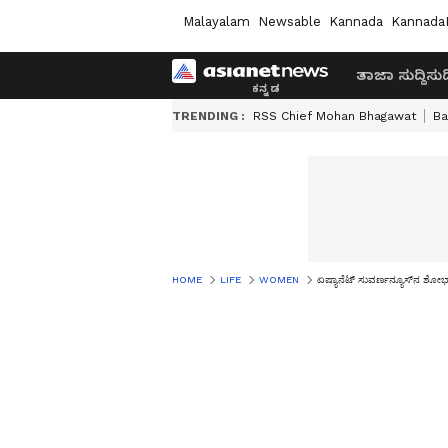
Malayalam
Newsable
Kannada
Kannada
ತಾಜಾ ಸುದ್ದಿ
ಸುದ್
TRENDING :
RSS Chief Mohan Bhagawat
Ba
HOME
LIFE
WOMEN
ಏಷ್ಯಾನೆಟ್ ಸುವರ್ಣನ್ಯೂಸ್‌ನ ಶೋಭಾ 