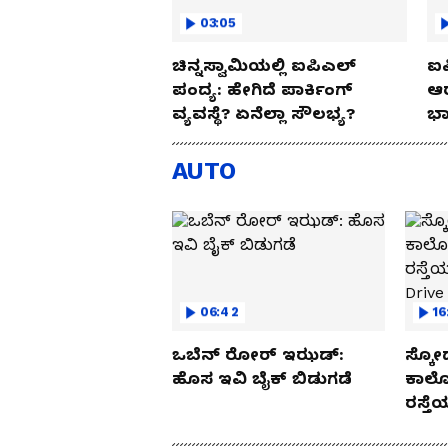
03:05
ಚಿನ್ನಸ್ವಾಮಿಯಲ್ಲಿ ಐಪಿಎಲ್‌
ಐಪ
ಪಂದ್ಯ: ಹೇಗಿದೆ ಪಾರ್ಕಿಂಗ್
ಆರ
ವ್ಯವಸ್ಥೆ? ಏನೆಲ್ಲಾ ಸೌಲಭ್ಯ?
ಭಾ
AUTO
06:42
16
ಒಬೆನ್ ರೋರ್ ಇಝಡ್:
ಸ್ಕೋ
ಹೊಸ ಇವಿ ಬೈಕ್ ಬಿಡುಗಡೆ
ಕಾರ್
ರಸ್ತ
Drive