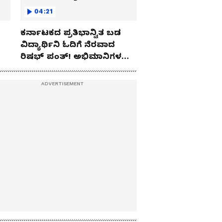
04:21
ಕರ್ನಾಟಕದ ಪ್ರತಿಭಾನ್ವಿತ ಬಡ
ವಿದ್ಯಾರ್ಥಿನಿ ಓದಿಗೆ ನೆರವಾದ
ರಿಷಭ್ ಪಂತ್! ಅಭಿಮಾನಿಗಳ
ಹೃದಯ ಗೆದ್ದ ಟೀಂ ಇಂಡಿಯಾ
ಕ್ರಿಕೆಟಿಗ