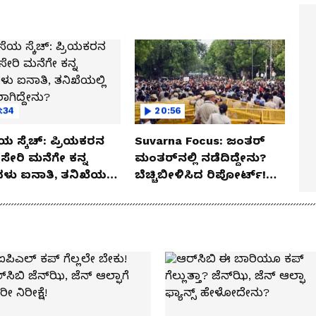
:34
20:56
ಯ ಸ್ಕೆಚ್: ಪ್ರಿಯಕರನ
Suvarna Focus: ಜಂತರ್
ಸೇರಿ ಮನೆಗೇ ಕನ್ನ
ಮಂತರ್‌ನಲ್ಲಿ ನಡೆದಿದ್ದೇನು?
ಳು ಐನಾತಿ, ತನಿಖೆಯಲ್ಲಿ
ಬೆಚ್ಚಿಬೀಳಿಸಿದ ರಿಪೋರ್ಟ್!
ಗಿದ್ದೇನು?
ಆಪರೇಷನ್ 2873 ಅಸಲಿ
ಸೀಕ್ರೆಟ್?