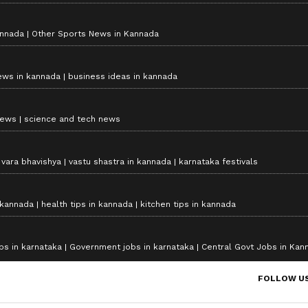
annada
Other Sports News in Kannada
ews in kannada
business ideas in kannada
news
science and tech news
vara bhavishya
vastu shastra in kannada
karnataka festivals
 kannada
health tips in kannada
kitchen tips in kannada
bs in karnataka
Government jobs in karnataka
Central Govt Jobs in Kan
FOLLOW U