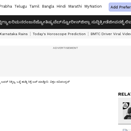
Prabha
Telugu
Tamil
Bangla
Hindi
Marathi
MyNation
Add Prefer
ದಿ
ಗ್ಯಾಲರಿ
ಮನರಂಜನೆ
ಜ್ಯೋತಿಷ್ಯ
ವೆಬ್‌ಸ್ಟೋರೀಸ್
ಜಿಲ್ಲಾ ಸುದ್ದಿ
ಕ್ರೀಡೆ
ಜೀವನಶೈಲಿ
ವ
Karnataka Rains
Today's Horoscope Prediction
BMTC Driver Viral Vide
ಲವರ್ ಸಿಕ್ಕಿಲ್ಲ, ಒಳ್ಳೆ ಹುಡ್ಗಿ ಸಿಕ್ರೆ ಲವ್ ಮಾಡ್ತೀನಿ: ವಿಕ್ರಂ ರವಿಚಂದ್ರನ್
RELA
NO