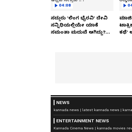
04:08
0
ಸದ್ಗುರು 'ಲಿಂಗ ಭೈರವಿ' ದೇವಿ
ಮಾಜಿ 
ಸನ್ನಿಧಿಯಲ್ಲಿಯೇ ಯಾಕೆ
ಟಾಕ್ಸ
ಸಮಂತಾ ಮದುವೆ ಆಗಿದ್ದು?
ಕಥೆ' 
ಇಲ್ಲಿದೆ ಸೀಕ್ರೆಟ್.. !
ರಶ್ಮಿ
NEWS
kannada news
latest kannada news
karn
ENTERTAINMENT NEWS
Kannada Cinema News
kannada movies re