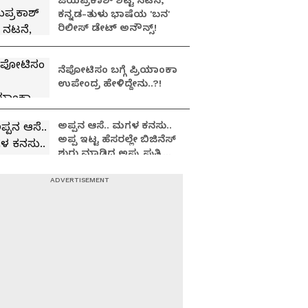
ಜಯಪ್ರಕಾಶ್ ಶೆಟ್ಟಿ ನಟನೆ,
ಕನ್ನಡ-ತುಳು ಭಾಷೆಯ 'ಬನ'
ರಿಲೀಸ್ ಡೇಟ್ ಅನೌನ್ಸ್!
ನೆಪೋಟಿಸಂ ಬಗ್ಗೆ ಪ್ರಿಯಾಂಕಾ
ಉಪೇಂದ್ರ ಹೇಳಿದ್ದೇನು..?!
ಅಪ್ಪನ ಆಸೆ.. ಮಗಳ ಕನಸು..
ಅಪ್ಪ ಇಟ್ಟ ಹೆಸರಲ್ಲೇ ಬಿಜಿನೆಸ್​
ಶುರು ಮಾಡಿದ ಅಪ್ಪು ಪುತ್ರಿ
ವಂದಿತಾ..!
Yash: ನಟ ಯಶ್​
ಹೃದಯವಂತ, ಜೊತೆ ಕೆಲಸ
ಮಾಡಿದ್ದು ಅದ್ಭುತ ಅನುಭವ:
ತಾರಾ ಸುತಾರಿಯಾ
Toxic Movie: ಲಸ್ಟ್
ಸ್ಟೋರೀಸ್, ಕಬೀರ್ ಸಿಂಗ್
ಆಯ್ತು; ಮದುವೆಯಾಗಿ ಮಗು
ಆದ್ರೂ ಕಮ್ಮಿಯಾಗಿಲ್ಲ Kiara
Advani ಬ್ಯೂಟಿ