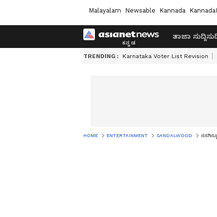
Malayalam
Newsable
Kannada
Kannada
ತಾಜಾ ಸುದ್ದಿ
ಸುದ್
TRENDING :
Karnataka Voter List Revision
HOME
ENTERTAINMENT
SANDALWOOD
ನನಗಿನ್ನೂ 