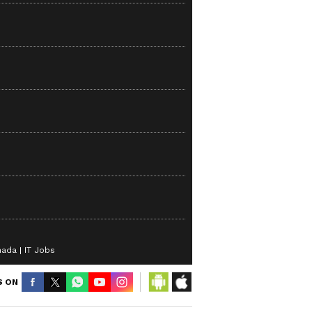
nada
IT Jobs
S ON