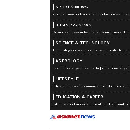
SPORTS NEWS
sports news in kannada
cricket news in k
BUSINESS NEWS
Business news in kannada
share market n
SCIENCE & TECHNOLOGY
technology news in kannada
mobile tech 
ASTROLOGY
rashi bhavishya in kannada
dina bhavishya
LIFESTYLE
Lifestyle news in kannada
food recipes in
EDUCATION & CAREER
job news in kannada
Private Jobs
bank jo