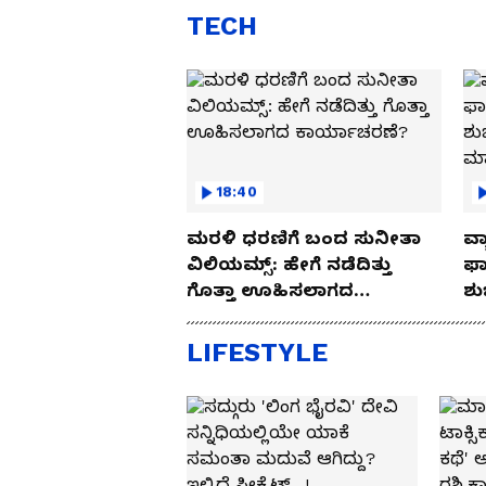
TECH
18:40
ಮರಳಿ ಧರಣಿಗೆ ಬಂದ ಸುನೀತಾ
ವ್ಯ
ವಿಲಿಯಮ್ಸ್: ಹೇಗೆ ನಡೆದಿತ್ತು
ಫಾ
ಗೊತ್ತಾ ಊಹಿಸಲಾಗದ
ಶು
ಕಾರ್ಯಾಚರಣೆ?
ಮ
LIFESTYLE