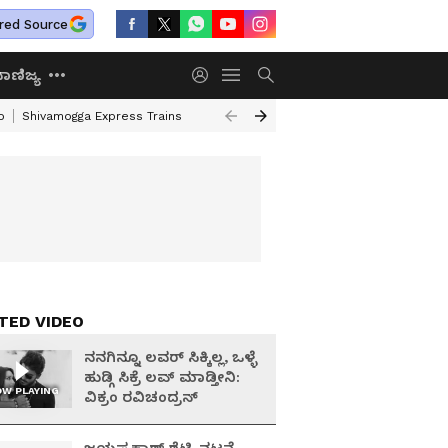
red Source
ಾಣಿಜ್ಯ
o
Shivamogga Express Trains
Airtel Prepaid Plan
Rural Employment
TED VIDEO
ನನಗಿನ್ನೂ ಲವರ್ ಸಿಕ್ಕಿಲ್ಲ, ಒಳ್ಳೆ
ಹುಡ್ಗಿ ಸಿಕ್ರೆ ಲವ್ ಮಾಡ್ತೀನಿ:
W PLAYING
ವಿಕ್ರಂ ರವಿಚಂದ್ರನ್