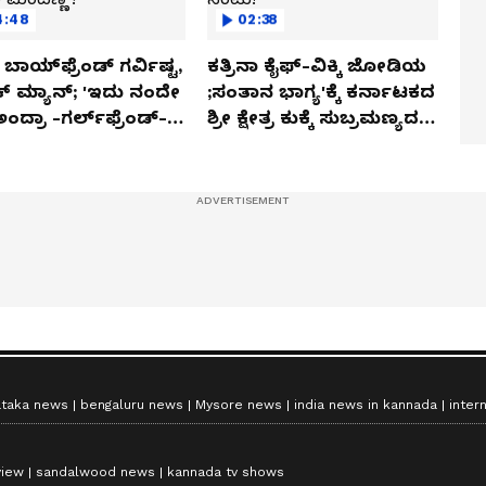
4:48
02:38
ಬಾಯ್‌ಫ್ರೆಂಡ್ ಗರ್ವಿಷ್ಟ,
ಕತ್ರಿನಾ ಕೈಫ್-ವಿಕ್ಕಿ ಜೋಡಿಯ
ಿಕ್ ಮ್ಯಾನ್; 'ಇದು ನಂದೇ
;ಸಂತಾನ ಭಾಗ್ಯ'ಕ್ಕೆ ಕರ್ನಾಟಕದ
ಅಂದ್ರಾ -ಗರ್ಲ್‌ಫ್ರೆಂಡ್-
ಶ್ರೀ ಕ್ಷೇತ್ರ ಕುಕ್ಕೆ ಸುಬ್ರಮಣ್ಯದ
ಕಾ ಮಂದಣ್ಣ?
ನಂಟು!
ataka news
bengaluru news
Mysore news
india news in kannada
inter
view
sandalwood news
kannada tv shows