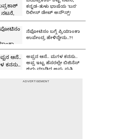
ಜಯಪ್ರಕಾಶ್ ಶೆಟ್ಟಿ ನಟನೆ,
ಕನ್ನಡ-ತುಳು ಭಾಷೆಯ 'ಬನ'
ರಿಲೀಸ್ ಡೇಟ್ ಅನೌನ್ಸ್!
ನೆಪೋಟಿಸಂ ಬಗ್ಗೆ ಪ್ರಿಯಾಂಕಾ
ಉಪೇಂದ್ರ ಹೇಳಿದ್ದೇನು..?!
ಅಪ್ಪನ ಆಸೆ.. ಮಗಳ ಕನಸು..
ಅಪ್ಪ ಇಟ್ಟ ಹೆಸರಲ್ಲೇ ಬಿಜಿನೆಸ್​
ಶುರು ಮಾಡಿದ ಅಪ್ಪು ಪುತ್ರಿ
ವಂದಿತಾ..!
Yash: ನಟ ಯಶ್​
ಹೃದಯವಂತ, ಜೊತೆ ಕೆಲಸ
ಮಾಡಿದ್ದು ಅದ್ಭುತ ಅನುಭವ:
ತಾರಾ ಸುತಾರಿಯಾ
Toxic Movie: ಲಸ್ಟ್
ಸ್ಟೋರೀಸ್, ಕಬೀರ್ ಸಿಂಗ್
ಆಯ್ತು; ಮದುವೆಯಾಗಿ ಮಗು
ಆದ್ರೂ ಕಮ್ಮಿಯಾಗಿಲ್ಲ Kiara
Advani ಬ್ಯೂಟಿ