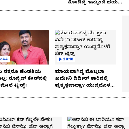
ನೋಡಿದ್ರೆ ಇನ್ಮುಂದೆ ಭಯ
ಪಡ್ತೀರಾ ನೀವು!
ianet Suvarna Entertainment
4:44
20:18
 ಸತ್ತರೂ ಹೆಂಡತಿಯ
ಮಾಯವಾಗಿದ್ದ ಮೊಜ್ತಬಾ
ಇಲ್ಲ: ಸೂಸೈಡ್​​ ಕೇಸ್​​ನಲ್ಲಿ
ಖಮೇನಿ ದಿಢೀರ್ ಕಾರಿನಲ್ಲಿ
್​ ಮೇಲೆ ಟ್ವಿಸ್ಟ್!
ಪ್ರತ್ಯಕ್ಷವಾದ್ರಾ? ಯುದ್ಧದೊಳಗೆ
ಬಿಗ್ ಟ್ವಿಸ್ಟ್