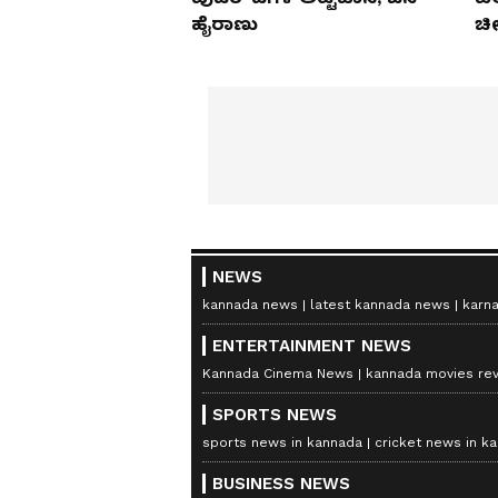
ಹೈರಾಣು
ಚೀ
NEWS
kannada news
latest kannada news
karn
ENTERTAINMENT NEWS
Kannada Cinema News
kannada movies re
SPORTS NEWS
sports news in kannada
cricket news in k
BUSINESS NEWS