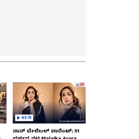
02:11
ನಾನ್ ಬೇಲೆಬಲ್ ವಾರೆಂಟ್; 51
‌
ವರ್ಷದ ನಟಿ Malaika Arora