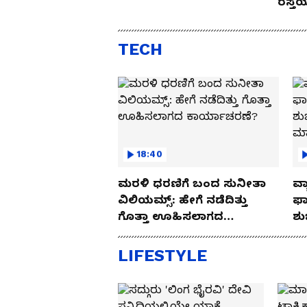
ರಸ್ತ
Drive
TECH
18:40
ಮರಳಿ ಧರಣಿಗೆ ಬಂದ ಸುನೀತಾ
ವ್ಯ
ವಿಲಿಯಮ್ಸ್: ಹೇಗೆ ನಡೆದಿತ್ತು
ಫಾ
ಗೊತ್ತಾ ಊಹಿಸಲಾಗದ
ಶು
ಕಾರ್ಯಾಚರಣೆ?
ಮ
LIFESTYLE