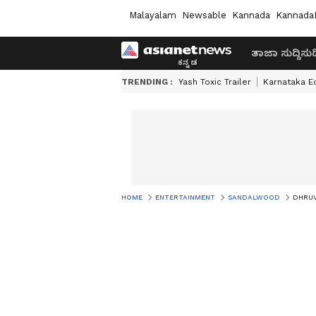
Malayalam
Newsable
Kannada
Kannada
ತಾಜಾ ಸುದ್ದಿ
ಸುದ್
TRENDING :
Yash Toxic Trailer
Karnataka E
HOME
ENTERTAINMENT
SANDALWOOD
DHRUVA 