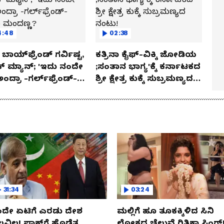
4:48
02:38
ಬಾಯ್‌ಫ್ರೆಂಡ್ ಗರ್ವಿಷ್ಟ,
ಕತ್ರಿನಾ ಕೈಫ್-ವಿಕ್ಕಿ ಜೋಡಿಯ
ಿಕ್ ಮ್ಯಾನ್; 'ಇದು ನಂದೇ
;ಸಂತಾನ ಭಾಗ್ಯ'ಕ್ಕೆ ಕರ್ನಾಟಕದ
ಅಂದ್ರಾ -ಗರ್ಲ್‌ಫ್ರೆಂಡ್-
ಶ್ರೀ ಕ್ಷೇತ್ರ ಕುಕ್ಕೆ ಸುಬ್ರಮಣ್ಯದ
ಕಾ ಮಂದಣ್ಣ?
ನಂಟು!
31:34
03:24
ದೇ ಏಟಿಗೆ ಎರಡು ದೇಶ
ಮಲ್ಲಿಗೆ ಹೂ ತೂಕಕ್ಕಿಳಿದ ಸಿನಿ
ಲವಿಲ! ಪಾಕ್​​ಗೆ ಹೊಡೆತ..
ಲೋಕದ ಚೆಲುವೆ ರಿತಿಕಾ ಸಿಂಗ್!