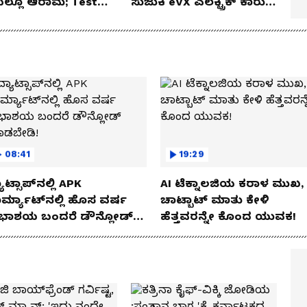
ೆಯಲ್ಲೂ ಆರಾಮ; Test
ಸುಜುಕಿ eVX ಎಲೆಕ್ಟ್ರಿಕ್ ಕಾರು
 Review!
ಅನಾವರಣ!
08:41
19:29
ಾಟ್ಸಾಪ್‌ನಲ್ಲಿ APK
AI ಟೆಕ್ನಾಲಜಿಯ ಕರಾಳ ಮುಖ,
ರ್ಮ್ಯಾಟ್‌ನಲ್ಲಿ ಹೊಸ ವರ್ಷ
ಚಾಟ್ಬಾಟ್ ಮಾತು ಕೇಳಿ
ಭಾಶಯ ಬಂದರೆ ಡೌನ್ಲೋಡ್
ಹೆತ್ತವರನ್ನೇ ಕೊಂದ ಯುವಕ!
ಾಡಬೇಡಿ!