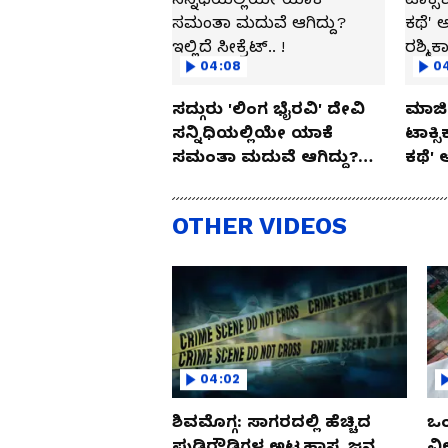
04:08
0
ಸದ್ಗುರು 'ಲಿಂಗ ಭೈರವಿ' ದೇವಿ
ಮಾಜಿ 
ಸನ್ನಿಧಿಯಲ್ಲಿಯೇ ಯಾಕೆ
ಟಾಕ್ಸ
ಸಮಂತಾ ಮದುವೆ ಆಗಿದ್ದು?
ಕಥೆ' 
ಇಲ್ಲಿದೆ ಸೀಕ್ರೆಟ್.. !
ರಶ್ಮಿ
OTHER VIDEOS
04:02
ಶಿವಮೊಗ್ಗ: ಸಾಗರದಲ್ಲಿ ಹೆಚ್ಚಿದ
ಒಂ
ಪುಡಿರೌಡಿಗಳ ಅಟ್ಟಹಾಸ, ಜನ
ವಿ