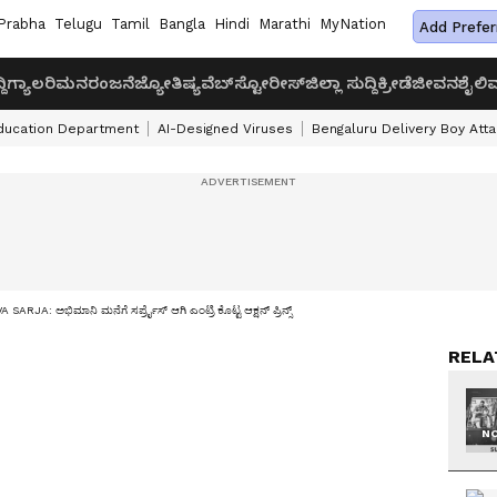
Prabha
Telugu
Tamil
Bangla
Hindi
Marathi
MyNation
Add Prefer
ದಿ
ಗ್ಯಾಲರಿ
ಮನರಂಜನೆ
ಜ್ಯೋತಿಷ್ಯ
ವೆಬ್‌ಸ್ಟೋರೀಸ್
ಜಿಲ್ಲಾ ಸುದ್ದಿ
ಕ್ರೀಡೆ
ಜೀವನಶೈಲಿ
ವ
ducation Department
AI-Designed Viruses
Bengaluru Delivery Boy Att
SARJA: ಅಭಿಮಾನಿ ಮನೆಗೆ ಸರ್ಪ್ರೈಸ್ ಆಗಿ ಎಂಟ್ರಿ ಕೊಟ್ಟ ಆಕ್ಷನ್ ಪ್ರಿನ್ಸ್
RELA
NO