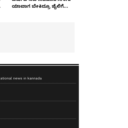
ಯಾವಾಗ ಬೇಕಿದ್ರೂ ಜೈಲಿಗೆ
ಹೋಗ್ತಾರೆ!
national news in kannada