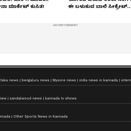
ನಾ ಮಾರ್ಕೆಟ್​ ಕುಸಿತ!
ಈ ಬಳುಕುವ ಬಾಲೆ ಸೀಕ್ರೇಟ್‌
ಏನು?
ataka news
bengaluru news
Mysore news
india news in kannada
inter
view
sandalwood news
kannada tv shows
annada
Other Sports News in Kannada