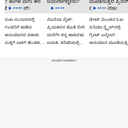
29:39
23:34
23:12
ಸುಖ ಸಂಸಾರದಲ್ಲಿ
ಸೊಸೆಯ ಸ್ಕೆಚ್:
ಥೇಟ್​​ ಮಿಂಚಿನ ಓಟ
ಗಂಡನಿಗೆ ಕಾಡಿದ
ಪ್ರಿಯಕರನ ಜೊತೆ ಸೇರಿ
ಸಿನಿಮಾ ಸ್ಟೈಲ್​ನಲ್ಲಿ
ಅನುಮಾನದ ಪಿಶಾಚಿ;
ಮನೆಗೇ ಕನ್ನ ಹಾಕಿದಳು
ಗ್ರೇಟ್​​ ಎಸ್ಕೇಪ್:
ಸುತ್ತಿಗೆ ಏಟಿಗೆ ಹೆಂಡತಿ, 7
ಐನಾತಿ, ತನಿಖೆಯಲ್ಲಿ
ಅನುಮಾನ ಮೂಡಿಸುತ್ತಿ
ತಿಂಗಳ ಮಗು ತಲೆ ಪೀಸ್,
ಬಯಲಾಗಿದ್ದೇನು?
ಪ್ರಿಸನ್​ ಬ್ರೇಕ್ ಪ್ರಕರಣ!
ಪೀಸ್!