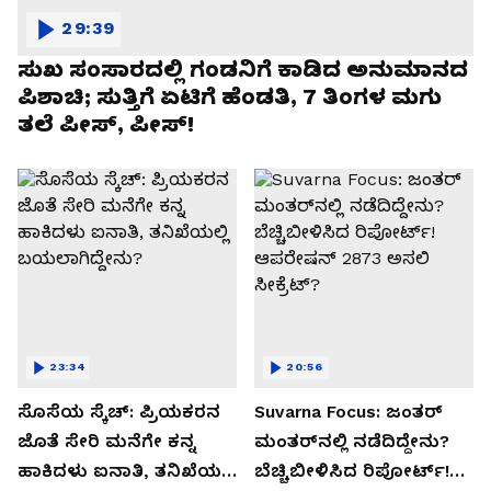
29:39
ಸುಖ ಸಂಸಾರದಲ್ಲಿ ಗಂಡನಿಗೆ ಕಾಡಿದ ಅನುಮಾನದ
ಪಿಶಾಚಿ; ಸುತ್ತಿಗೆ ಏಟಿಗೆ ಹೆಂಡತಿ, 7 ತಿಂಗಳ ಮಗು
ತಲೆ ಪೀಸ್, ಪೀಸ್!
23:34
20:56
ಸೊಸೆಯ ಸ್ಕೆಚ್: ಪ್ರಿಯಕರನ
Suvarna Focus: ಜಂತರ್
ಜೊತೆ ಸೇರಿ ಮನೆಗೇ ಕನ್ನ
ಮಂತರ್‌ನಲ್ಲಿ ನಡೆದಿದ್ದೇನು?
ಹಾಕಿದಳು ಐನಾತಿ, ತನಿಖೆಯಲ್ಲಿ
ಬೆಚ್ಚಿಬೀಳಿಸಿದ ರಿಪೋರ್ಟ್!