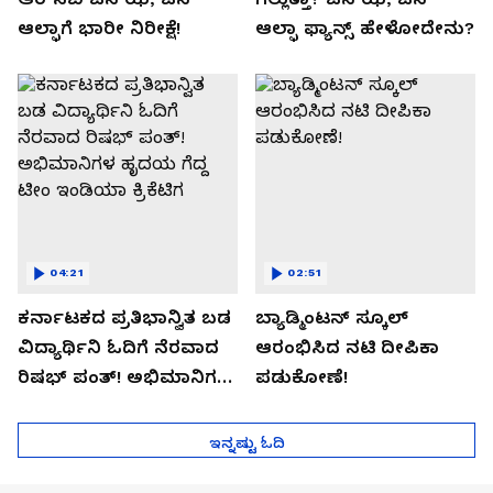
ಆಲ್ಫಾಗೆ ಭಾರೀ ನಿರೀಕ್ಷೆ!
ಆಲ್ಫಾ ಫ್ಯಾನ್ಸ್ ಹೇಳೋದೇನು?
04:21
02:51
ಕರ್ನಾಟಕದ ಪ್ರತಿಭಾನ್ವಿತ ಬಡ
ಬ್ಯಾಡ್ಮಿಂಟನ್ ಸ್ಕೂಲ್​
ವಿದ್ಯಾರ್ಥಿನಿ ಓದಿಗೆ ನೆರವಾದ
ಆರಂಭಿಸಿದ ನಟಿ ದೀಪಿಕಾ
ರಿಷಭ್ ಪಂತ್! ಅಭಿಮಾನಿಗಳ
ಪಡುಕೋಣೆ!
ಹೃದಯ ಗೆದ್ದ ಟೀಂ ಇಂಡಿಯಾ
ಕ್ರಿಕೆಟಿಗ
ಇನ್ನಷ್ಟು ಓದಿ