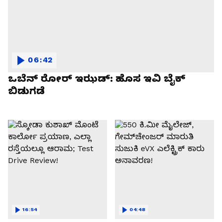
06:42
ಒಬೆನ್ ರೋರ್ ಇಝಡ್: ಹೊಸ ಇವಿ ಬೈಕ್
ಬಿಡುಗಡೆ
16:54
04:48