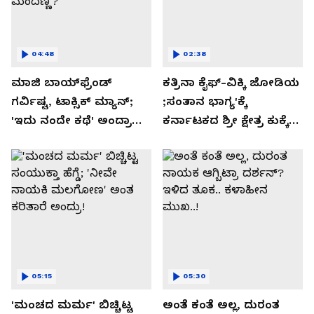
04:48
02:38
ಮಾಜಿ ಬಾಯ್‌ಫ್ರೆಂಡ್
ಕತ್ರಿನಾ ಕೈಫ್-ವಿಕ್ಕಿ ಜೋಡಿಯ
ಗರ್ವಿಷ್ಟ, ಟಾಕ್ಸಿಕ್ ಮ್ಯಾನ್;
;ಸಂತಾನ ಭಾಗ್ಯ'ಕ್ಕೆ
'ಇದು ನಂದೇ ಕಥೆ' ಅಂದ್ರಾ
ಕರ್ನಾಟಕದ ಶ್ರೀ ಕ್ಷೇತ್ರ ಕುಕ್ಕೆ
-ಗರ್ಲ್‌ಫ್ರೆಂಡ್- ರಶ್ಮಿಕಾ
ಸುಬ್ರಮಣ್ಯದ ನಂಟು!
ಮಂದಣ್ಣ?
05:15
05:30
'ಮಂಚದ ಮರ್ಮ' ಬಿಚ್ಚಿಟ್ಟ
ಅಂತೆ ಕಂತೆ ಅಲ್ಲ, ದುರಂತ