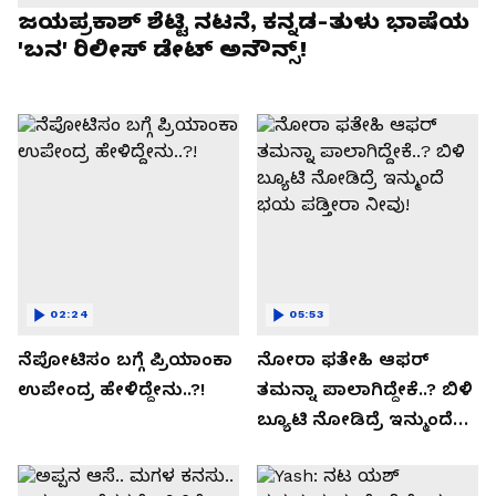
ಜಯಪ್ರಕಾಶ್ ಶೆಟ್ಟಿ ನಟನೆ, ಕನ್ನಡ-ತುಳು ಭಾಷೆಯ
'ಬನ' ರಿಲೀಸ್ ಡೇಟ್ ಅನೌನ್ಸ್!
02:24
05:53
ನೆಪೋಟಿಸಂ ಬಗ್ಗೆ ಪ್ರಿಯಾಂಕಾ
ನೋರಾ ಫತೇಹಿ ಆಫರ್​
ಉಪೇಂದ್ರ ಹೇಳಿದ್ದೇನು..?!
ತಮನ್ನಾ ಪಾಲಾಗಿದ್ದೇಕೆ..? ಬಿಳಿ
ಬ್ಯೂಟಿ ನೋಡಿದ್ರೆ ಇನ್ಮುಂದೆ
ಭಯ ಪಡ್ತೀರಾ ನೀವು!