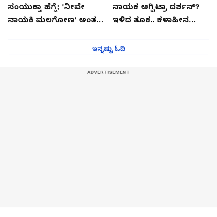
ಸಂಯುಕ್ತಾ ಹೆಗ್ಡೆ; 'ನೀವೇ
ನಾಯಕ ಆಗ್ಬಿಟ್ರಾ ದರ್ಶನ್?
ನಾಯಕಿ ಮಲಗೋಣ' ಅಂತ
ಇಳಿದ ತೂಕ.. ಕಳಾಹೀನ
ಕರಿತಾರೆ ಅಂದ್ರು!
ಮುಖ..!
ಇನ್ನಷ್ಟು ಓದಿ