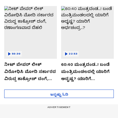
ಬಯಲಾಗಿದ್ದೇನು?
ಆಪರೇಷನ್ 2873 ಅಸಲಿ
ಸೀಕ್ರೆಟ್?
50:30
22:53
ನೀಟ್ ಪೇಪರ್ ಲೀಕ್
60:40 ಮಂತ್ರದಂಡ..! ಬಂಡೆ
ವಿರೋಧಿಸಿ ಮೋದಿ ಸರ್ಕಾರದ
ಮಂತ್ರಿಮಂಡಲದಲ್ಲಿ ಯಾರಿಗೆ
ವಿರುದ್ದ ಕಾಕ್ರೋಚ್ ದಂಗೆ,
ಅದೃಷ್ಟ? ಯಾರಿಗೆ
ರಣಾಂಗಣವಾದ ದೆಹಲಿ
ಅರ್ಧಚಂದ್ರ..?
ಇನ್ನಷ್ಟು ಓದಿ