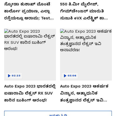
ಸ್ಕೋಡಾ ಕುಶಾಖ್ ಮೊಂಟೆ
550 ಕಿ.ಮೀ ಮೈಲೇಜ್,
ಕಾರ್ಲೋ ಪ್ರಯಾಣ, ಎಲ್ಲಾ
ಗೇಮ್‌ಚೇಂಜರ್ ಮಾರುತಿ
ರಸ್ತೆಯಲ್ಲೂ ಆರಾಮ; Test
ಸುಜುಕಿ eVX ಎಲೆಕ್ಟ್ರಿಕ್ ಕಾರು
Drive Review!
ಅನಾವರಣ!
02:23
03:06
Auto Expo 2023 ಭಾರತದಲ್ಲಿ
Auto Expo 2023 ಆಕರ್ಷಕ
ಐಷಾರಾಮಿ ಲೆಕ್ಸಸ್ RX SUV
ವಿನ್ಯಾಸ, ಅತ್ಯಾಧುನಿಕ
ಕಾರಿನ ಬುಕಿಂಗ್ ಆರಂಭ!
ತಂತ್ರಜ್ಞಾನದ ಲೆಕ್ಸಸ್ ಇವಿ
ಅನಾವರಣ!
ಇನ್ನಷ್ಟು ಓದಿ