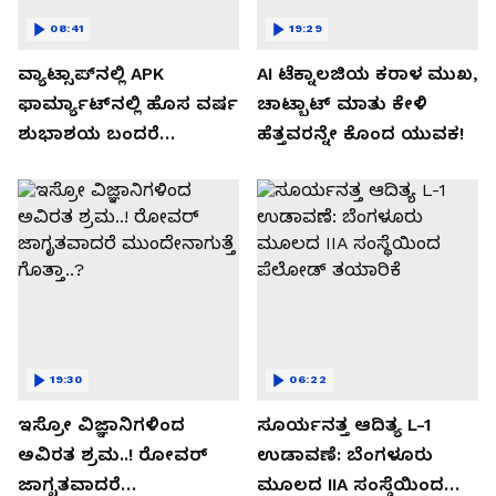
08:41
19:29
ವ್ಯಾಟ್ಸಾಪ್‌ನಲ್ಲಿ APK
AI ಟೆಕ್ನಾಲಜಿಯ ಕರಾಳ ಮುಖ,
ಫಾರ್ಮ್ಯಾಟ್‌ನಲ್ಲಿ ಹೊಸ ವರ್ಷ
ಚಾಟ್ಬಾಟ್ ಮಾತು ಕೇಳಿ
ಶುಭಾಶಯ ಬಂದರೆ
ಹೆತ್ತವರನ್ನೇ ಕೊಂದ ಯುವಕ!
ಡೌನ್ಲೋಡ್ ಮಾಡಬೇಡಿ!
19:30
06:22
ಇಸ್ರೋ ವಿಜ್ಞಾನಿಗಳಿಂದ
ಸೂರ್ಯನತ್ತ ಆದಿತ್ಯ L-1
ಅವಿರತ ಶ್ರಮ..! ರೋವರ್
ಉಡಾವಣೆ: ಬೆಂಗಳೂರು
ಜಾಗೃತವಾದರೆ
ಮೂಲದ IIA ಸಂಸ್ಥೆಯಿಂದ