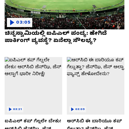
03:05
ಚಿನ್ನಸ್ವಾಮಿಯಲ್ಲಿ ಐಪಿಎಲ್‌ ಪಂದ್ಯ: ಹೇಗಿದೆ
ಪಾರ್ಕಿಂಗ್ ವ್ಯವಸ್ಥೆ? ಏನೆಲ್ಲಾ ಸೌಲಭ್ಯ?
03:21
03:09
ಐಪಿಎಲ್ ಕಪ್‌ ಗೆಲ್ಲಲೇ ಬೇಕು!
ಆರ್‌ಸಿಬಿ ಈ ಬಾರಿಯೂ ಕಪ್‌
ಆರ್‌ಸಿಬಿ ಜೆನ್‌ಝಿ, ಜೆನ್‌
ಗೆಲ್ಲುತ್ತಾ? ಜೆನ್‌ಝಿ, ಜೆನ್‌