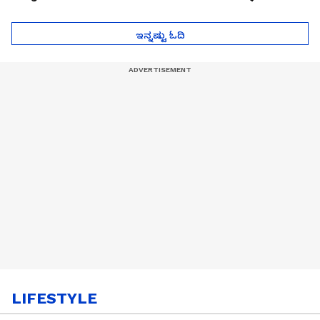
ಮುಂದೇನಾಗುತ್ತೆ ಗೊತ್ತಾ..?
ಪೆಲೋಡ್‌ ತಯಾರಿಕೆ
ಇನ್ನಷ್ಟು ಓದಿ
LIFESTYLE