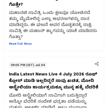
ಗೊತ್ತೇ?
ಮಹಾನಟಿ ಸಾವಿತ್ರಿ ಒಂದು ಕ್ಷಣವೂ ಯೋಚಿಸದೆ
ತಮ್ಮ ಮೈಮೇಲಿದ್ದ ಎಲ್ಲಾ ಆಭರಣಗಳನ್ನು ದಾನ
ಮಾಡಿದ್ದರು. ಈ ಘಟನೆ ಅವರ ದೊಡ್ಡತನಕ್ಕೆ ಸಾಕ್ಷಿ.
ಸಾವಿತ್ರಿ ಈ ಮಹಾನ್ ತ್ಯಾಗವನ್ನು ಯಾಕೆ ಮಾಡಿದರು
ಗೊತ್ತಾ?
Read Full Story
09:05 PM (IST) Jul 04
India Latest News Live 4 July 2026
ರೂಫ್
ಕ್ಲೋಸ್ ಮಾಡಿ ಇಲ್ಲದಿದ್ದರೆ ಸಾವು ಖಚಿತ, ಮೋದಿ
ಆಸ್ಟ್ರೇಲಿಯಾ ಕಾರ್ಯಕ್ರಮಕ್ಕೂ ಮುನ್ನ ಹತ್ಯೆ ಬೆದರಿಕೆ
ಮೋದಿ ಆಸ್ಟ್ರೇಲಿಯಾಗೆ ಸಾವಿಗಾಗಿ ಬರುತ್ತಿದ್ದಾರೆ
ಅನ್ನೋ ಬೆದರಿಕೆ ಸಂದೇಶ ಭದ್ರತಾ ಪಡೆಯನ್ನು
ಮತ್ತಷ್ಟು ಅಲರ್ಟ್ ಮಾಡಿದೆ. ಅಬು ಮುಸ್ತಾಫಾ