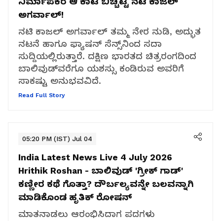
ನಿರ್ಮಾಪಕರ ಆ ಕಾಟ ಬಿಚ್ಚಿಟ್ಟ ನಟಿ ಕಾಜಲ್
ಅಗರ್ವಾಲ್!
ನಟಿ ಕಾಜಲ್ ಅಗರ್ವಾಲ್ ತಮ್ಮ ನೇರ ನುಡಿ, ಅದ್ಭುತ
ನಟನೆ ಹಾಗೂ ಫ್ಯಾಷನ್ ಸೆನ್ಸ್‌ನಿಂದ ಸದಾ
ಸುದ್ದಿಯಲ್ಲಿರುತ್ತಾರೆ. ದಕ್ಷಿಣ ಭಾರತದ ಚಿತ್ರರಂಗದಿಂದ
ಬಾಲಿವುಡ್‌ವರೆಗೂ ಯಶಸ್ಸು ಕಂಡಿರುವ ಅವರಿಗೆ
ಸಾಕಷ್ಟು ಅನುಭವವಿದೆ.
Read Full Story
05:20 PM (IST) Jul 04
India Latest News Live 4 July 2026
Hrithik Roshan - ಬಾಲಿವುಡ್‌ 'ಗ್ರೀಕ್ ಗಾಡ್'
ಕಣ್ಣೀರ ಕಥೆ ಗೊತ್ತಾ? ದೌರ್ಬಲ್ಯವನ್ನೇ ಬಲವನ್ನಾಗಿ
ಮಾಡಿಕೊಂಡ ಹೃತಿಕ್ ರೋಷನ್‌
ಮಾತನಾಡಲು ಆರಂಭಿಸಿದಾಗ ಪದಗಳು