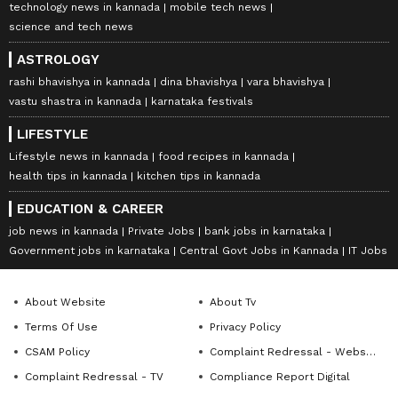
technology news in kannada
mobile tech news
science and tech news
ASTROLOGY
rashi bhavishya in kannada
dina bhavishya
vara bhavishya
vastu shastra in kannada
karnataka festivals
LIFESTYLE
Lifestyle news in kannada
food recipes in kannada
health tips in kannada
kitchen tips in kannada
EDUCATION & CAREER
job news in kannada
Private Jobs
bank jobs in karnataka
Government jobs in karnataka
Central Govt Jobs in Kannada
IT Jobs
About Website
About Tv
Terms Of Use
Privacy Policy
CSAM Policy
Complaint Redressal - Website
Complaint Redressal - TV
Compliance Report Digital