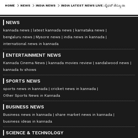
HOME
NEWS
INDIA NEWS
INDIA LATEST NEWS LIVE: ವೈಭವ್ ಡೆಬ್ಯೂ ದಾಖಲೆ ಬರೆದರೂ ಸಿಗಲಿಲ್ಲ ಗೆಲುವು, ಐರ್ಲೆಂಡ್ ಬಳಿಕ ಇಂಗ್ಲೆಂಡ್‌ನಲ್ಲಿ ಮಂದುವರಿದ ಸೋಲು
NEWS
kannada news
latest kannada news
karnataka news
bengaluru news
Mysore news
india news in kannada
international news in kannada
ENTERTAINMENT NEWS
Kannada Cinema News
kannada movies review
sandalwood news
kannada tv shows
SPORTS NEWS
sports news in kannada
cricket news in kannada
Other Sports News in Kannada
BUSINESS NEWS
Business news in kannada
share market news in kannada
business ideas in kannada
SCIENCE & TECHNOLOGY