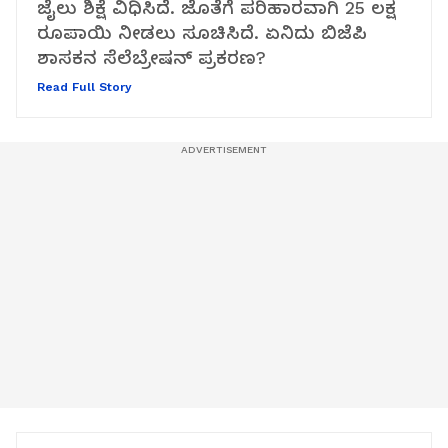
ಜೈಲು ಶಿಕ್ಷೆ ವಿಧಿಸಿದೆ. ಜೊತೆಗೆ ಪರಿಹಾರವಾಗಿ 25 ಲಕ್ಷ
ರೂಪಾಯಿ ನೀಡಲು ಸೂಚಿಸಿದೆ. ಏನಿದು ಬಿಜೆಪಿ
ಶಾಸಕನ ಸೆಲೆಬ್ರೇಷನ್ ಪ್ರಕರಣ?
Read Full Story