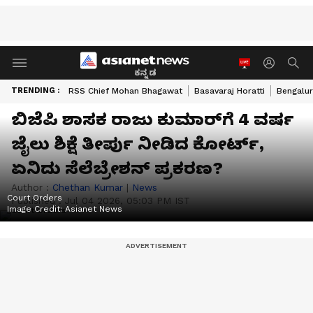
ಕನ್ನಡ
TRENDING :
RSS Chief Mohan Bhagawat
Basavaraj Horatti
Bengalur
ಬಿಜೆಪಿ ಶಾಸಕ ರಾಜು ಕುಮಾರ್‌ಗೆ 4 ವರ್ಷ
ಜೈಲು ಶಿಕ್ಷೆ ತೀರ್ಪು ನೀಡಿದ ಕೋರ್ಟ್,
ಏನಿದು ಸೆಲೆಬ್ರೇಶನ್ ಪ್ರಕರಣ?
Author :
Chethan Kumar
|
News
Court Orders
Published :
Jul 04 2026, 05:03 PM IST
Image Credit:
Asianet News