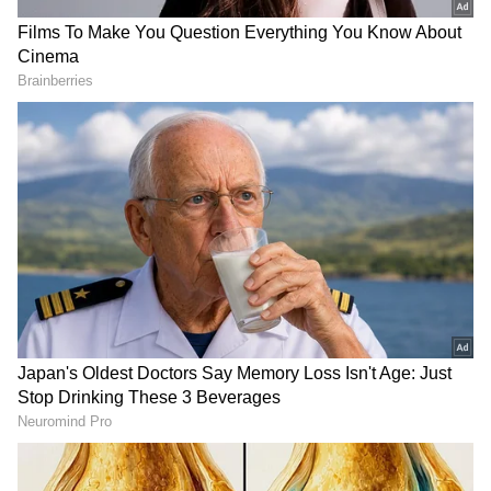
DOWNLOAD APP
RECOMMENDED STORIES
Related Articles
ಬಿಜೆಪಿ ಎಐ ಸಾಫ್ಟ್‌ವೇರ್‌ ಬಳಸಿ ಮತದಾರರ ಪಟ್ಟಿ
ಅಳಿಸುತ್ತಿದೆಯೇ? ಸಂತೋಷ್ ಲಾಡ್‌ ಗಂಭೀರ
ಆರೋಪ!
ಬಿಜೆಪಿ ಅಡ್ಡ ಮತದಾನ: ಸತ್ಯಶೋಧನಾ ಸಮಿತಿ
ಮಧ್ಯಂತರ ವರದಿ ಸಲ್ಲಿಕೆ, ಬಿಜೆಪಿ 4 ಜೆಡಿಎಸ್ 8 ಶಾಸಕರ
ಮೇಲೆ ಶಂಕೆ!