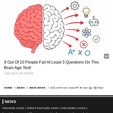
HOME
NEWS
INDIA NEWS
ಬಿಜೆಪಿ ಶಾಸಕ ರಾಜು ಕುಮಾರ್‌ಗೆ 4 ವರ್ಷ ಜೈಲು ಶಿಕ್ಷೆ ತೀರ್ಪು ನೀಡಿದ ಕೋರ್ಟ್, ಏನಿದು ಸೆಲೆಬ್ರೇಶನ್ ಪ್ರಕರಣ?
NEWS
kannada news
latest kannada news
karnataka news