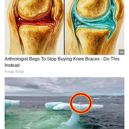
ಭಾರತದ ಮೊದಲ ಬುಲೆಟ್ ರೈಲಿನ
S Janaki - Trisha: ನಟಿ ತ್ರಿಷಾ
ಮಹತ್ವದ ಅಪ್‌ಡೇಟ್ ನೀಡಿದ
ಜೊತೆ ಎಸ್ ಜಾನಕಿಗೆ ಸ್ಪೆಷಲ್
ಸಚಿವ, ಯಾವಾಗ ಸೇವೆ ಆರಂಭ?
ನಂಟು; ಆ '96'ರಲ್ಲಿದೆ ಅಪರೂಪದ
ನೆನಪು!
S Janaki: ಅಜ್ಜಿ ಎಸ್ ಜಾನಕಿಗೆ
1 ಮದುವೆ ಮಾಡೋದೇ ಕಷ್ಟ;
ಮೊಮ್ಮಗಳು ಅಪ್ಸರಾ ಹೇಳಿದ
ಒಂದೇ ದಿನ ತನ್ನ 14 ಗಂಡು
ಕೊನೆಯ ವಿದಾಯ ನೋಡಿ
ಮಕ್ಕಳ ಮದುವೆ ಮಾಡಿದ ರೈತ;
ಕಣ್ಣೀರಿಟ್ಟ ಅಭಿಮಾನಿಗಳು
Video Viral
ಅನರ್ಹಗೊಳ್ಳಲಿದೆ ಶಾಸಕ ಸ್ಥಾನ
ಶಾಸಕರು ಹಾಗೂ ಸಂಸದರು 2 ಅಥವಾ 2 ವರ್ಷಕ್ಕಿಂತ
ಮೇಲ್ಪಟ್ಟು ಜೈಲು ಶಿಕ್ಷೆಗೆ ಒಳಪಟ್ಟರೆ ಅವರ ಶಾಸಕ ಅಥವಾ
ಸಂಸದ ಸ್ಥಾನ ಅನರ್ಹವಾಗಲಿದೆ. ಇದೀಗ ರಾಜು ಕುಮಾರ್