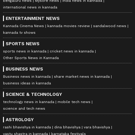
bengaluru news
Mysore news
india news in kannada
international news in kannada
ENTERTAINMENT NEWS
Kannada Cinema News
kannada movies review
sandalwood news
kannada tv shows
SPORTS NEWS
sports news in kannada
cricket news in kannada
Other Sports News in Kannada
BUSINESS NEWS
Business news in kannada
share market news in kannada
business ideas in kannada
SCIENCE & TECHNOLOGY
technology news in kannada
mobile tech news
science and tech news
ASTROLOGY
rashi bhavishya in kannada
dina bhavishya
vara bhavishya
vastu shastra in kannada
karnataka festivals