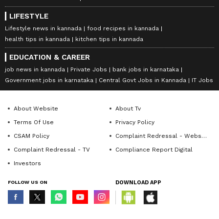
LIFESTYLE
Lifestyle news in kannada
food recipes in kannada
health tips in kannada
kitchen tips in kannada
EDUCATION & CAREER
job news in kannada
Private Jobs
bank jobs in karnataka
Government jobs in karnataka
Central Govt Jobs in Kannada
IT Jobs
About Website
About Tv
Terms Of Use
Privacy Policy
CSAM Policy
Complaint Redressal - Website
Complaint Redressal - TV
Compliance Report Digital
Investors
FOLLOW US ON
DOWNLOAD APP
© Copyright 2026 Asianxt Digital Technologies Private Limited (Formerly