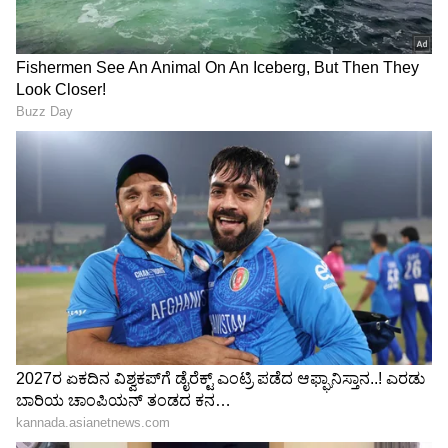
ಸಿಂಗ್ ನಾಲ್ಕು ವರ್ಷ ಜೈಲು ಶಿಕ್ಷೆಗೆ ಗುರಿಯಾಗಿದ್ದಾರೆ. ಹೀಗಾಗಿ
ಆಟೋಮ್ಯಾಟಿಕ್ ಆಗಿ ಶಾಸಕ ರಾಜು ಕುಮಾರ್ ಸಿಂಗ್ ಶಾಸಕ
ಸ್ಥಾನ ಅನರ್ಹಗೊಳ್ಳಲಿದೆ.
LATEST VIDEOS
"ರಾಜಕೀಯ ಬೇಡ, ಸಿನಿಮಾನೇ ಪ್ರಾಣ":
ಕನಕೋತ್ಸವದಲ್ಲಿ ರಿಷಬ್ ಶೆಟ್ಟಿ | Rishab
Shetty speech | Suvarna News
ಶೇ.50 ರಿಂದ ಶೇ.18 ಕ್ಕೆ TAX ಇಳಿಕೆ: ಮೋದಿ-
ಟ್ರಂಪ್ ಐತಿಹಾಸಿಕ ಒಪ್ಪಂದ | India US
Trade Deal | Party Rounds