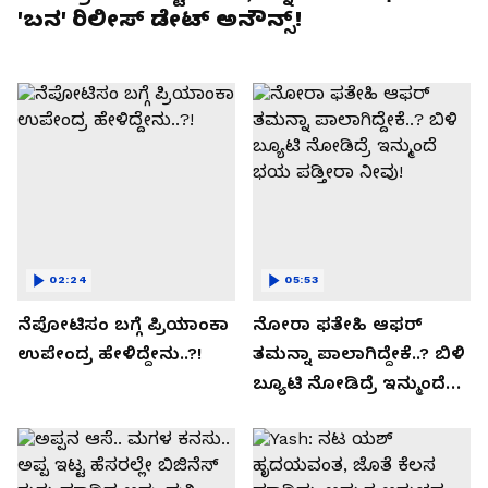
'ಬನ' ರಿಲೀಸ್ ಡೇಟ್ ಅನೌನ್ಸ್!
02:24
05:53
ನೆಪೋಟಿಸಂ ಬಗ್ಗೆ ಪ್ರಿಯಾಂಕಾ
ನೋರಾ ಫತೇಹಿ ಆಫರ್​
ಉಪೇಂದ್ರ ಹೇಳಿದ್ದೇನು..?!
ತಮನ್ನಾ ಪಾಲಾಗಿದ್ದೇಕೆ..? ಬಿಳಿ
ಬ್ಯೂಟಿ ನೋಡಿದ್ರೆ ಇನ್ಮುಂದೆ
ಭಯ ಪಡ್ತೀರಾ ನೀವು!