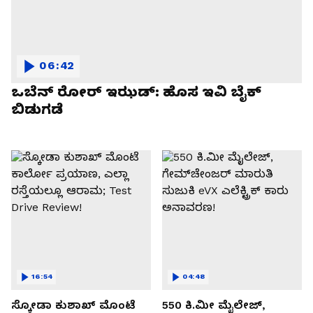
06:42
ಒಬೆನ್ ರೋರ್ ಇಝಡ್: ಹೊಸ ಇವಿ ಬೈಕ್
ಬಿಡುಗಡೆ
16:54
04:48
ಸ್ಕೋಡಾ ಕುಶಾಖ್ ಮೊಂಟೆ
550 ಕಿ.ಮೀ ಮೈಲೇಜ್,