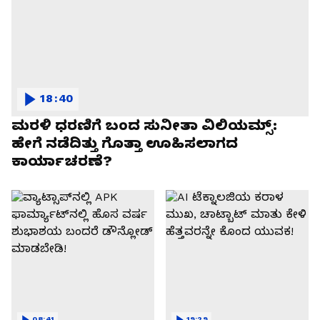
18:40
ಮರಳಿ ಧರಣಿಗೆ ಬಂದ ಸುನೀತಾ ವಿಲಿಯಮ್ಸ್:
ಹೇಗೆ ನಡೆದಿತ್ತು ಗೊತ್ತಾ ಊಹಿಸಲಾಗದ
ಕಾರ್ಯಾಚರಣೆ?
08:41
19:29