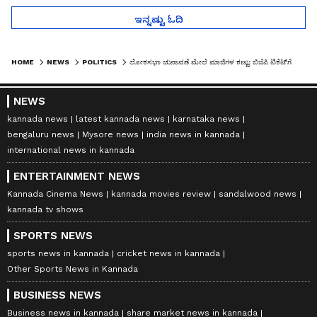
ಇನ್ನಷ್ಟು ಓದಿ
HOME
NEWS
POLITICS
ಲೋಕಸಭಾ ಚುನಾವಣೆ ಮೇಲೆ ಮಾಜಿಗಳ ಕಣ್ಣು: ಬಿಜೆಪಿ ಟಿಕೆಟ್‌ಗೆ ಭಾರಿ ಲಾಭಿ
NEWS
kannada news
latest kannada news
karnataka news
bengaluru news
Mysore news
india news in kannada
international news in kannada
ENTERTAINMENT NEWS
Kannada Cinema News
kannada movies review
sandalwood news
kannada tv shows
SPORTS NEWS
sports news in kannada
cricket news in kannada
Other Sports News in Kannada
BUSINESS NEWS
Business news in kannada
share market news in kannada