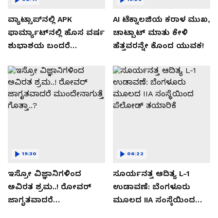
ವ್ಯಾಟ್ಸಾಪ್‌ನಲ್ಲಿ APK
AI ಟೆಕ್ನಾಲಜಿಯ ಕರಾಳ ಮುಖ,
ಫಾರ್ಮ್ಯಾಟ್‌ನಲ್ಲಿ ಹೊಸ ವರ್ಷ
ಚಾಟ್ಬಾಟ್ ಮಾತು ಕೇಳಿ
ಶುಭಾಶಯ ಬಂದರೆ
ಹೆತ್ತವರನ್ನೇ ಕೊಂದ ಯುವಕ!
ಡೌನ್ಲೋಡ್ ಮಾಡಬೇಡಿ!
19:30
06:22
ಇಸ್ರೋ ವಿಜ್ಞಾನಿಗಳಿಂದ
ಸೂರ್ಯನತ್ತ ಆದಿತ್ಯ L-1
ಅವಿರತ ಶ್ರಮ..! ರೋವರ್
ಉಡಾವಣೆ: ಬೆಂಗಳೂರು
ಜಾಗೃತವಾದರೆ
ಮೂಲದ IIA ಸಂಸ್ಥೆಯಿಂದ
ಮುಂದೇನಾಗುತ್ತೆ ಗೊತ್ತಾ..?
ಪೆಲೋಡ್‌ ತಯಾರಿಕೆ