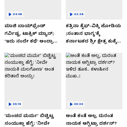
04:48
02:38
ಮಾಜಿ ಬಾಯ್‌ಫ್ರೆಂಡ್
ಕತ್ರಿನಾ ಕೈಫ್-ವಿಕ್ಕಿ ಜೋಡಿಯ
ಗರ್ವಿಷ್ಟ, ಟಾಕ್ಸಿಕ್ ಮ್ಯಾನ್;
;ಸಂತಾನ ಭಾಗ್ಯ'ಕ್ಕೆ
'ಇದು ನಂದೇ ಕಥೆ' ಅಂದ್ರಾ
ಕರ್ನಾಟಕದ ಶ್ರೀ ಕ್ಷೇತ್ರ ಕುಕ್ಕೆ
-ಗರ್ಲ್‌ಫ್ರೆಂಡ್- ರಶ್ಮಿಕಾ
ಸುಬ್ರಮಣ್ಯದ ನಂಟು!
ಮಂದಣ್ಣ?
05:15
05:30
'ಮಂಚದ ಮರ್ಮ' ಬಿಚ್ಚಿಟ್ಟ
ಅಂತೆ ಕಂತೆ ಅಲ್ಲ, ದುರಂತ
ಸಂಯುಕ್ತಾ ಹೆಗ್ಡೆ; 'ನೀವೇ
ನಾಯಕ ಆಗ್ಬಿಟ್ರಾ ದರ್ಶನ್?