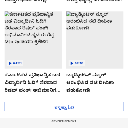
04:21
02:51
ಕರ್ನಾಟಕದ ಪ್ರತಿಭಾನ್ವಿತ ಬಡ
ಬ್ಯಾಡ್ಮಿಂಟನ್ ಸ್ಕೂಲ್​
ವಿದ್ಯಾರ್ಥಿನಿ ಓದಿಗೆ ನೆರವಾದ
ಆರಂಭಿಸಿದ ನಟಿ ದೀಪಿಕಾ
ರಿಷಭ್ ಪಂತ್! ಅಭಿಮಾನಿಗಳ
ಪಡುಕೋಣೆ!
ಹೃದಯ ಗೆದ್ದ ಟೀಂ ಇಂಡಿಯಾ
ಕ್ರಿಕೆಟಿಗ
ಇನ್ನಷ್ಟು ಓದಿ