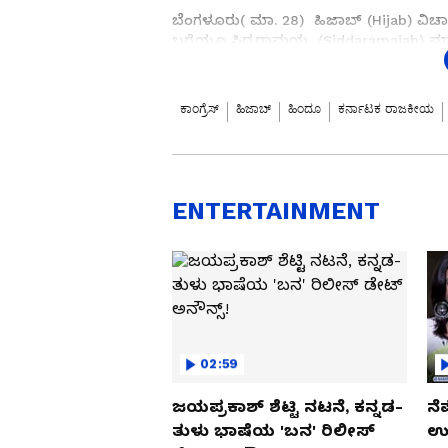
ಬೆಂಗಳೂರು( ಮಾ. 28) ಹಿಜಾಬ್ (Hijab) ವಿಚಾರ
ಬಗ್ಗೆಯೂ ಸಿದ್ದರಾಮಯ್ಯ (Siddaramaiah) ಮಾತನ
ನಾಯಕರು ನಿಂತಿಲ್ಲ ಎಂಬ ಮಾತುಗಳು ಕೇಳಿ ಬಂದ
ತಲೆಕೆಡಿಸಿಕೊಳ್ಳವ, ರಾಜಕೀಯಕ್ಕೆ ಬಳಸುವ ಅವಶ್ಯಕ
ಕಾಂಗ್ರೆಸ್
ಹಿಜಾಬ್
ಹಿಂದೂ
ಕರ್ನಾಟಕ ರಾಜಕೀಯ
ಈ ನಡುವೆ ಸಿದ್ದರಾಮಯ್ಯ ಬೆಂಬಲಕ್ಕೆ ಈಗ ಕಾಂಗ್
ಸಿದ್ದರಾಮಯ್ಯರನ್ನು ಸಮರ್ಥನೆ ಮಾಡಿಕೊಂಡಿದ್ದಾರ
ENTERTAINMENT
02:59
ಜಯಪ್ರಕಾಶ್ ಶೆಟ್ಟಿ ನಟನೆ, ಕನ್ನಡ-
ನೆ
ತುಳು ಭಾಷೆಯ 'ಬನ' ರಿಲೀಸ್
ಉಪ