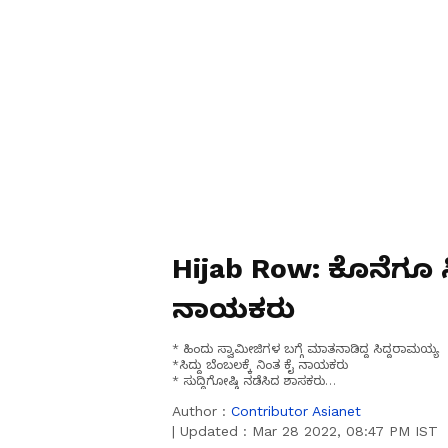
Hijab Row: ಕೊನೆಗೂ ಸ
ನಾಯಕರು
* ಹಿಂದು ಸ್ವಾಮೀಜಿಗಳ ಬಗ್ಗೆ ಮಾತನಾಡಿದ್ದ ಸಿದ್ದರಾಮಯ್ಯ
*ಸಿದ್ದು ಬೆಂಬಲಕ್ಕೆ ನಿಂತ ಕೈ ನಾಯಕರು
* ಸುದ್ದಿಗೋಷ್ಠಿ ನಡೆಸಿದ ಶಾಸಕರು
* ಬಿಜೆಪಿ ರಾಜ್ಯಾಧ್ಯಕ್ಷ ಕಟೀಲ್ ವಿರುದ್ಧ ವಾಗ್ದಾಳಿ
Author :
Contributor Asianet
|
Updated :
Mar 28 2022, 08:47 PM IST