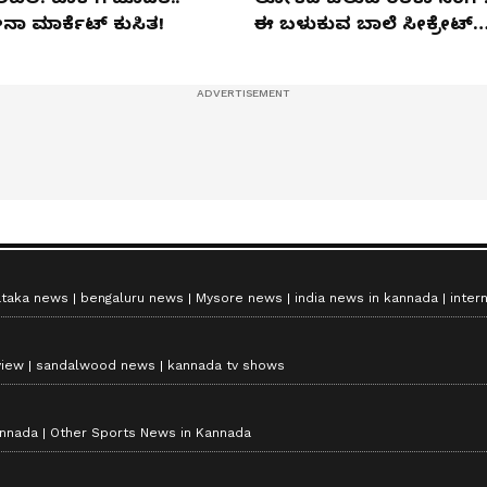
ನಾ ಮಾರ್ಕೆಟ್​ ಕುಸಿತ!
ಈ ಬಳುಕುವ ಬಾಲೆ ಸೀಕ್ರೇಟ್‌
ಏನು?
ataka news
bengaluru news
Mysore news
india news in kannada
inter
view
sandalwood news
kannada tv shows
annada
Other Sports News in Kannada