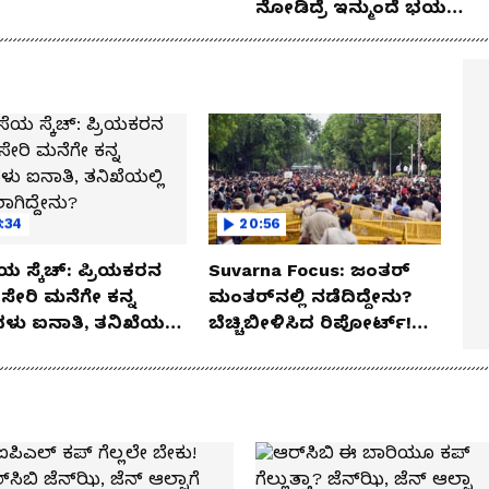
ನೋಡಿದ್ರೆ ಇನ್ಮುಂದೆ ಭಯ
ಪಡ್ತೀರಾ ನೀವು!
:34
20:56
ಯ ಸ್ಕೆಚ್: ಪ್ರಿಯಕರನ
Suvarna Focus: ಜಂತರ್
ಸೇರಿ ಮನೆಗೇ ಕನ್ನ
ಮಂತರ್‌ನಲ್ಲಿ ನಡೆದಿದ್ದೇನು?
ಳು ಐನಾತಿ, ತನಿಖೆಯಲ್ಲಿ
ಬೆಚ್ಚಿಬೀಳಿಸಿದ ರಿಪೋರ್ಟ್!
ಗಿದ್ದೇನು?
ಆಪರೇಷನ್ 2873 ಅಸಲಿ
ಸೀಕ್ರೆಟ್?