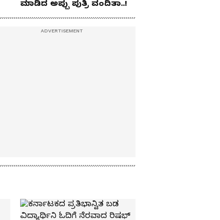
ಮಾಡಿದ ಅಪ್ಪು ಪುತ್ರಿ ವಂದಿತಾ..!