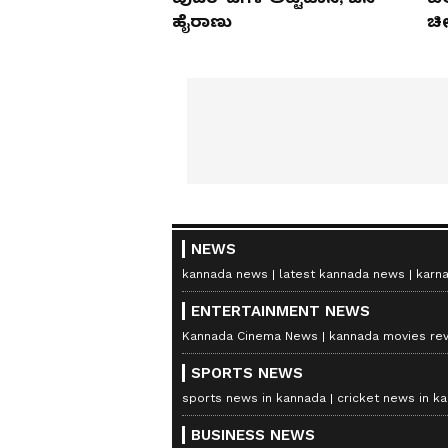
ಹೈರಾಣು
ಚೀ
NEWS
kannada news
latest kannada news
karn
ENTERTAINMENT NEWS
Kannada Cinema News
kannada movies re
SPORTS NEWS
sports news in kannada
cricket news in k
BUSINESS NEWS