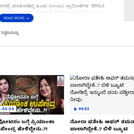
ದಲ್ಲಿ ಮಾತನಾಡಿದ್ದ ಹಿಂದು (Hindu) ಸ್ವಾಮೀಜಿಗಳ ಧಿರಿಸಿನ
ಾಡಿದ್ದರು. ಸಿದ್ದು ಬೆಂಬಲಕ್ಕೆ ಯಾವ ಕಾಂಗ್ರೆಸ್ (Cogress)
ಿದ್ದವು.
READ MORE
ತೆ ನಮಗಿಲ್ಲ, IT ನೋಟಿಸ್‌ಗೆ ಹೆಚ್‌ಡಿಕೆ ತಿರುಗೇಟು!
ಸಿದ್ದರಾಮಯ್ಯ
ರೆಸ್ ನಾಯಕರು ನಿಂತಿದ್ದಾರೆ. ಸುದ್ದಿಗೋಷ್ಠಿ ನಡೆಸಿದ ನಾಯಕರು
ೆ.
02:24
05:53
ಪೋಟಿಸಂ ಬಗ್ಗೆ ಪ್ರಿಯಾಂಕಾ
ನೋರಾ ಫತೇಹಿ ಆಫರ್​ ತಮನ್
ೇಂದ್ರ ಹೇಳಿದ್ದೇನು..?!
ಪಾಲಾಗಿದ್ದೇಕೆ..? ಬಿಳಿ ಬ್ಯೂಟಿ