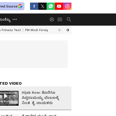
red Source
ಾಣಿಜ್ಯ
 Fitness Test
PM Modi Foreign Travel Expenditure
Valmiki Corporatio
TED VIDEO
Hijab Row: ಕೊನೆಗೂ
ಸಿದ್ದರಾಮಯ್ಯ ಬೆಂಬಲಕ್ಕೆ
W PLAYING
ನಿಂತ ಕೈ ನಾಯಕರು