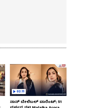
02:11
ನಾನ್ ಬೇಲೆಬಲ್ ವಾರೆಂಟ್; 51
‌
ವರ್ಷದ ನಟಿ Malaika Arora