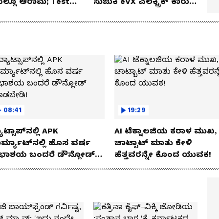
ೆಯಲ್ಲೂ ಆರಾಮ; Test
ಸುಜುಕಿ eVX ಎಲೆಕ್ಟ್ರಿಕ್ ಕಾರು
 Review!
ಅನಾವರಣ!
08:41
19:29
ಾಟ್ಸಾಪ್‌ನಲ್ಲಿ APK
AI ಟೆಕ್ನಾಲಜಿಯ ಕರಾಳ ಮುಖ,
ರ್ಮ್ಯಾಟ್‌ನಲ್ಲಿ ಹೊಸ ವರ್ಷ
ಚಾಟ್ಬಾಟ್ ಮಾತು ಕೇಳಿ
ಭಾಶಯ ಬಂದರೆ ಡೌನ್ಲೋಡ್
ಹೆತ್ತವರನ್ನೇ ಕೊಂದ ಯುವಕ!
ಾಡಬೇಡಿ!