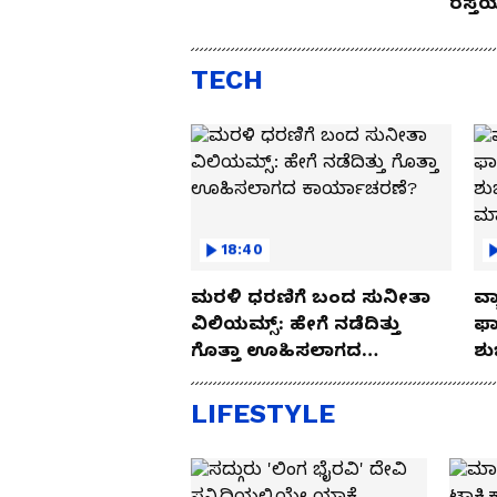
ರಸ್ತ
Drive
TECH
18:40
ಮರಳಿ ಧರಣಿಗೆ ಬಂದ ಸುನೀತಾ
ವ್ಯ
ವಿಲಿಯಮ್ಸ್: ಹೇಗೆ ನಡೆದಿತ್ತು
ಫಾ
ಗೊತ್ತಾ ಊಹಿಸಲಾಗದ
ಶು
ಕಾರ್ಯಾಚರಣೆ?
ಮ
LIFESTYLE