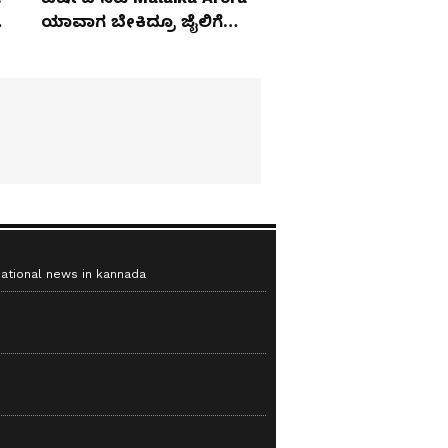
ಯಾವಾಗ ಬೇಕಿದ್ರೂ ಜೈಲಿಗೆ
ಹೋಗ್ತಾರೆ!
national news in kannada