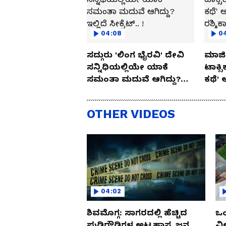
04:08
0
ಸದ್ಗುರು 'ಲಿಂಗ ಭೈರವಿ' ದೇವಿ
ಮಾಜಿ 
ಸನ್ನಿಧಿಯಲ್ಲಿಯೇ ಯಾಕೆ
ಟಾಕ್ಸ
ಸಮಂತಾ ಮದುವೆ ಆಗಿದ್ದು?
ಕಥೆ' 
ಇಲ್ಲಿದೆ ಸೀಕ್ರೆಟ್.. !
ರಶ್ಮಿ
OTHER VIDEOS
04:02
ಶಿವಮೊಗ್ಗ: ಸಾಗರದಲ್ಲಿ ಹೆಚ್ಚಿದ
ಒಂ
ಪುಡಿರೌಡಿಗಳ ಅಟ್ಟಹಾಸ, ಜನ
ವಿ