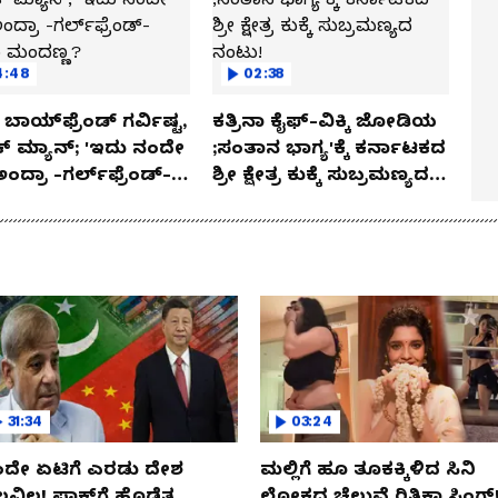
4:48
02:38
ಬಾಯ್‌ಫ್ರೆಂಡ್ ಗರ್ವಿಷ್ಟ,
ಕತ್ರಿನಾ ಕೈಫ್-ವಿಕ್ಕಿ ಜೋಡಿಯ
ಿಕ್ ಮ್ಯಾನ್; 'ಇದು ನಂದೇ
;ಸಂತಾನ ಭಾಗ್ಯ'ಕ್ಕೆ ಕರ್ನಾಟಕದ
ಅಂದ್ರಾ -ಗರ್ಲ್‌ಫ್ರೆಂಡ್-
ಶ್ರೀ ಕ್ಷೇತ್ರ ಕುಕ್ಕೆ ಸುಬ್ರಮಣ್ಯದ
ಕಾ ಮಂದಣ್ಣ?
ನಂಟು!
31:34
03:24
ದೇ ಏಟಿಗೆ ಎರಡು ದೇಶ
ಮಲ್ಲಿಗೆ ಹೂ ತೂಕಕ್ಕಿಳಿದ ಸಿನಿ
ಲವಿಲ! ಪಾಕ್​​ಗೆ ಹೊಡೆತ..
ಲೋಕದ ಚೆಲುವೆ ರಿತಿಕಾ ಸಿಂಗ್!