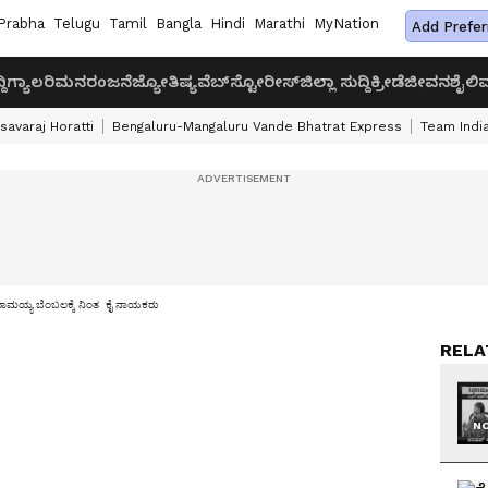
Prabha
Telugu
Tamil
Bangla
Hindi
Marathi
MyNation
Add Prefer
ದಿ
ಗ್ಯಾಲರಿ
ಮನರಂಜನೆ
ಜ್ಯೋತಿಷ್ಯ
ವೆಬ್‌ಸ್ಟೋರೀಸ್
ಜಿಲ್ಲಾ ಸುದ್ದಿ
ಕ್ರೀಡೆ
ಜೀವನಶೈಲಿ
ವ
savaraj Horatti
Bengaluru-Mangaluru Vande Bhatrat Express
Team India
ರಾಮಯ್ಯ ಬೆಂಬಲಕ್ಕೆ ನಿಂತ ಕೈ ನಾಯಕರು
RELA
NO