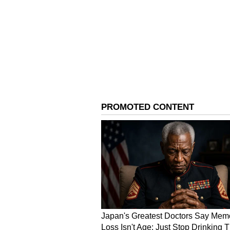
ಕೌಟುಂಬಿಕ ಚಿಂತೆಗಳು ಕಾಡುತ್ತಿದ್ದರೂ ಸಾ
ಘಟನೆಗಳು ತಪ್ಪಿತಸ್ಥ ಭಾವನೆಗಳು ಅಥವಾ ಪಶ್ಚ
ಖಿನ್ನತೆಯಂಥ ಮಾನಸಿಕ ಸಮಸ್ಯೆಗಳು ಇದ್ದರೆ
ನಿರ್ವಹಿಸುತ್ತೇನೋ ಇಲ್ಲವೋ ಎಂಬಂಥ ಪರ್‌ಫಾ
ಶಾರೀರಿಕ ಸಂಬಂಧ ಬೆಸೆಯುವಂತೆ ಕನಸು
ಇವೆಲ್ಲವೂ ಕಾರಣಗಳು ಸರಿ, ಆದರೆ ಪರಿಹಾರ
ಹವ್ಯಾಸದಿಂದಾಗಿ ಹೀಗಾಗಿದ್ದರೆ ಹವ್ಯಾಸಗಳ
ಪ್ರಾಸ್ಟೇಟ್ ಸಮಸ್ಯೆಯಿಂದಾಗಿ ಹೀಗಾಗುತ್ತಿದ
ಪರೀಕ್ಷೆ ಮಾಡಿಸಿಕೊಳ್ಳಲಿ. ಪತಿಯ ದೇಹದ ತೂಕ 
ಅಗತ್ಯಕ್ಕಿಂತ ತುಂಬಾ ಹೆಚ್ಚಿದ್ದರೂ ಸಮಸ್ಯೆ ಉ
ದೇಹದ ಸಮಸ್ಯೆ ಏನೂ ಇಲ್ಲ ಎಂದಾದರೆ ನೀವ
ಬಳಿಗೆ ಹೋಗುವುದು ಅನಿವಾರ್ಯ. ಈ ವಿಚಾರ
ಕರೆದೊಯ್ದು ಪರೀಕ್ಷೆ ಮಾಡಿಸಿ. ನಿಮ್ಮ 
ಮಾಡಲೇಬೇಕು.