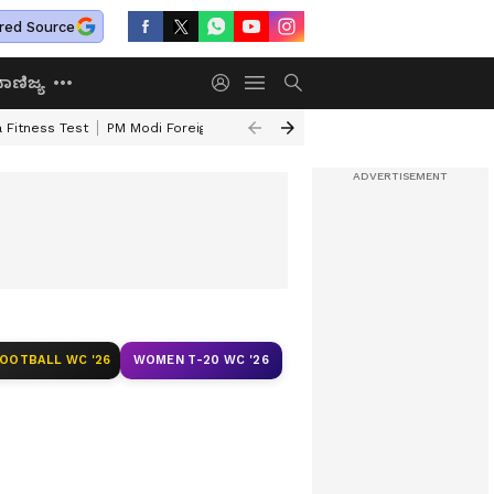
red Source
ಾಣಿಜ್ಯ
 Fitness Test
PM Modi Foreign Travel Expenditure
Valmiki Corporatio
FOOTBALL WC '26
WOMEN T-20 WC '26