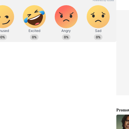
ು ಕೆಲವು ಹವ್ಯಾಸದಿಂದಾಗಿ ದೇಹದ ಮೇಲೆ ಉಂಟಾಗುವ
್ಯಪಾನದಿಂದಾಗಿ, ಸೆಕ್ಸ್‌ನಲ್ಲಿ ಸಾಕಷ್ಟು ಸರಿಯಾಗಿ
ಾಕೆಂದರೆ ಲೈಂಗಿಕ ಸ್ರಾವಗಳು ಸೂಕ್ತ ಸಮಯಕ್ಕೆ ಸರಿಯಾಗಿ
 Health Issues)- ಕೆಲಸದ ಸ್ಥಳದಲ್ಲಿ ಒತ್ತಡ ಇರಬಹುದು.
ು ಇದ್ದರೆ ಸಂಭೋಗವನ್ನು ಅನುಭವಿಸಲು ಆಗುವುದಿಲ್ಲ. ಹಾಗೇ