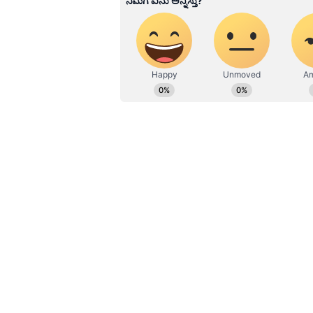
ಮೇಲೆ ಉಂಟಾಗುವ ಒತ್ತಡ ಇತ್ಯಾದಿ. ಇನ್ನ
ಪರಿಣಾಮಗಳು- ಅತಿಯಾದ ಧೂಮಪಾನ ಅಥವಾ ಮದ
ಪರ್‌ಫಾರ್ಮೆನ್ಸ್ ಮಾಡಲು ಸಾಧ್ಯವಾಗದು. ಯ
ಆಗುವುದೇ ಇಲ್ಲ.
ಇನ್ನು ಕೆಲವು ಮಾನಸಿಕ ಕಾರಣಗಳು (Mental
ತಲೆಯಲ್ಲಿ ಸದಾ ಚಿಂತೆಗಳನ್ನು ತುಂಬಿಕೊಂಡ