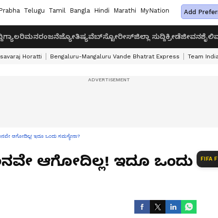
Prabha
Telugu
Tamil
Bangla
Hindi
Marathi
MyNation
Add Prefer
ದಿ
ಗ್ಯಾಲರಿ
ಮನರಂಜನೆ
ಜ್ಯೋತಿಷ್ಯ
ವೆಬ್‌ಸ್ಟೋರೀಸ್
ಜಿಲ್ಲಾ ಸುದ್ದಿ
ಕ್ರೀಡೆ
ಜೀವನಶೈಲಿ
ವ
savaraj Horatti
Bengaluru-Mangaluru Vande Bhatrat Express
Team India
ನವೇ ಆಗೋದಿಲ್ಲ! ಇದೂ ಒಂದು ಸಮಸ್ಯೇನಾ?
್ಖಲನವೇ ಆಗೋದಿಲ್ಲ! ಇದೂ ಒಂದು
FIFA 