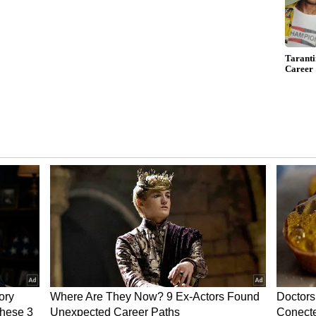
ಧ್ಯವಾಗದು. ಮುಖ್ಯವಾಗಿ ಒತ್ತಡದಿಂದ ದೂರ ಉಳಿಯಬೇಕು. ಹಿಂದಿನ
ಾತ್ತಾಪ ಕಾಡುತ್ತಿದ್ದರೂ ಹೀಗಾಗುತ್ತದೆ. ಡಿಪ್ರೆಶನ್ ಅಥವಾ
 ಹೀಗೆ ಆಗುವುದುಂಟು. ಲೈಂಗಿಕತೆಯಲ್ಲಿ ಸರಿಯಾಗಿ
ರ್ಮೆನ್ಸ್ ಆಂಕ್ಸೈಟಿ ಶುರುವಾದರೂ ಹೀಗೆಲ್ಲ ಆಗುತ್ತದೆ.
 ಬಿತ್ತಾ? ಇಂಥ ಕನಸು ಬೀಳೋದ್ಯಾಕೆ
ಗಳೇನು? ಕಾರಣಗಳನ್ನು ಅನುಸರಿಸಿ ಪರಿಹಾರಗಳೂ ಇರುತ್ತವೆ.
ನ್ನು ಬಿಡದೆ ಬೇರೆ ದಾರಿ ಇಲ್ಲ. ಬಿಪಿ ಅಥವಾ ಮಧುಮೇಹ ಅಥವಾ
ೆಯೇ ಎಂಬುದನ್ನೂ ಪರೀಕ್ಷಿಸಿ. ನಿಮ್ಮ ಪತಿ ಒಮ್ಮೆ ದೇಹದ ಸಮಗ್ರ
ಎಷ್ಟಿದೆ? ಕೆಲವೊಮ್ಮೆ ಅಗತ್ಯಕ್ಕಿಂತ ತುಂಬಾ ಕಡಿಮೆ ಇದ್ದರೆ,
ಂಟಾಗುತ್ತದೆ.
ು ಕೌನ್ಸೆಲಿಂಗ್ ಮಾಡಿಸಿಕೊಳ್ಳುವುದು ಅಥವಾ ಮನೋವೈದ್ಯರ
ದಲ್ಲಿ ಸಂಕೋಚ ಬೇಡ. ನೀವೇ ಮುಂದಾಳುತ್ವ ವಹಿಸಿ ಗಂಡನನ್ನು
ಲೈಂಗಿಕ ಜೀವದ ಸುಖಮಯ ಆಗಿರಬೇಕು ಎಂದಾದರೆ ನೀವು ಧೈರ್ಯ