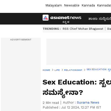
Malayalam
Newsable
Kannada
Kannada
ತಾಜಾ ಸುದ್ದಿ
ಸುದ್
TRENDING :
RSS Chief Mohan Bhagawat
Ba
SEX EDUCATION: ಸ್ಖಲ
HOME
LIFE
RELATIONSHIP
Sex Education: ಸ
ಸಮಸ್ಯೇನಾ?
Author :
Suvarna News
2
Min read
Published :
Jul 12 2024, 12:27 PM IST