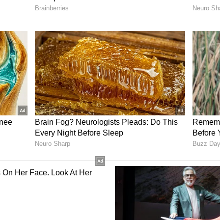
ಗಂಡ ಮತ್ತು ಹೆಂಡತಿಗೆ ಆ ಸುಖ ಇರುವುದಿಲ್ಲ