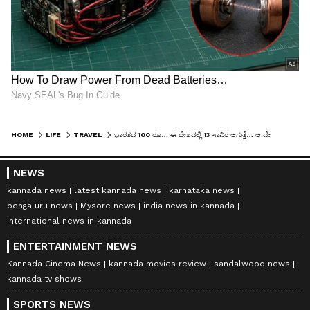
HOME
LIFE
TRAVEL
ಭಾರತದ 100 ರೂ… ಈ ದೇಶದಲ್ಲಿ 13 ಸಾವಿರ ಆಗುತ್ತೆ… ಆ ದೇಶ ಯಾವುದು ಗೊತ್ತಾ?
NEWS
kannada news
latest kannada news
karnataka news
bengaluru news
Mysore news
india news in kannada
international news in kannada
ENTERTAINMENT NEWS
Kannada Cinema News
kannada movies review
sandalwood news
kannada tv shows
SPORTS NEWS