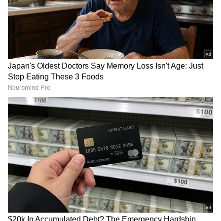
DOWNLOAD APP
Related Articles
RECOMMENDED STORIES
ಈ 5 ಕಾರಣಕ್ಕಾಗಿ ನಿಮಗೆ 30ವರ್ಷ ಆಗುವ ಮುನ್ನ
Solo Travel ಮಾಡಿ
Travel Guide: ಜನವರಿ - ಡಿಸೆಂಬರ್… ಯಾವ
ತಿಂಗಳು, ಯಾವ ತಾಣ ಟ್ರಾವೆಲ್ ಮಾಡಲು ಬೆಸ್ಟ್?
Last Indian Railway Station:
Karnataka Trekking Places:
ಭಾರತದ ಕೊನೆಯ ರೈಲ್ವೆ
ಮಳೆ ಬಂತ್ರೀ..ಟ್ರೆಕ್ಕಿಂಗ್‌
ನಿಲ್ದಾಣವಿದು! ಇಲ್ಲಿಂದ
ಮಾಡ್ತಿರೇನ್ರಿ? ಕರ್ನಾಟಕದ ಬೆಸ್ಟ್‌