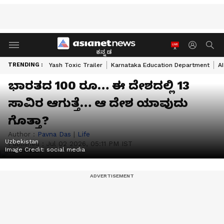
ಕನ್ನಡ
TRENDING :
Yash Toxic Trailer
Karnataka Education Department
A
ಭಾರತದ 100 ರೂ… ಈ ದೇಶದಲ್ಲಿ 13
ಸಾವಿರ ಆಗುತ್ತೆ… ಆ ದೇಶ ಯಾವುದು
ಗೊತ್ತಾ?
Author :
Pavna Das
|
Life
Uzbekistan
Published :
Jul 02 2026, 05:11 PM IST
Image Credit:
social media