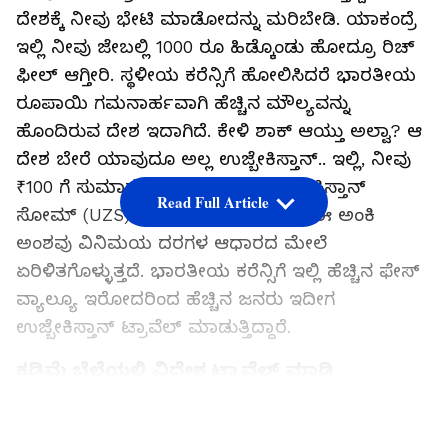
ದೇಶಕ್ಕೆ ನೀವು ಭೇಟಿ ಮಾಡೋದನ್ನು ಮರಿಬೇಡಿ. ಯಾಕಂದ್ರೆ
ಇಲ್ಲಿ ನೀವು ಜೇಬಲ್ಲಿ 1000 ರೂ ಹಿಡ್ಕೊಂಡು ಹೋದ್ರೂ ರಿಚ್
ಫೀಲ್ ಆಗ್ತೀರಿ. ಸ್ಥಳೀಯ ಕರೆನ್ಸಿಗೆ ಹೋಲಿಸಿದರೆ ಭಾರತೀಯ
ರೂಪಾಯಿ ಗಮನಾರ್ಹವಾಗಿ ಹೆಚ್ಚಿನ ಮೌಲ್ಯವನ್ನು
ಹೊಂದಿರುವ ದೇಶ ಇದಾಗಿದೆ. ಕೇಳಿ ಶಾಕ್ ಆಯ್ತು ಅಲ್ವಾ? ಆ
ದೇಶ ಬೇರೆ ಯಾವುದೂ ಅಲ್ಲ ಉಜ್ಬೇಕಿಸ್ತಾನ್.. ಇಲ್ಲಿ, ನೀವು
₹100 ಗೆ ಸುಮಾರು 13,000–15,000 ಉಜ್ಬೇಕಿಸ್ತಾನ್
Read Full Article
ಸೋಮ್ (UZS) ಪಡೆಯಬಹುದು, ಆದರೂ ಈ ಅಂಕಿ
ಅಂಶವು ವಿನಿಮಯ ದರಗಳ ಆಧಾರದ ಮೇಲೆ
ಏರಿಳಿತಗೊಳ್ಳುತ್ತದೆ. ಭಾರತೀಯ ಕರೆನ್ಸಿಗೆ ಇಲ್ಲಿ ಹೆಚ್ಚಿನ ಫೇಸ್
ವ್ಯಾಲ್ಯೂ ಇರೋದರಿಂದ ಹೆಚ್ಚಿನ ಜನರು ಇದೀಗ
ಉಜ್ಬೇಕಿಸ್ತಾನ್ ಟ್ರಾವೆಲ್ ಮಾಡುತ್ತಿದ್ದಾರೆ.
ಕಡಿಮೆ ಬೆಲೆಯಲ್ಲಿ ವಿದೇಶ ಟ್ರಾವೆಲ್ ಮಾಡಿ
ಸಮಗ್ರ ಸುದ್ದಿ ಮೂಲವನ್ನಾಗಿ asianet suvarna news ಅನ್ನು
LATEST VIDEOS
ಆಯ್ಕೆ ಮಾಡಿಕೊಳ್ಳಿ