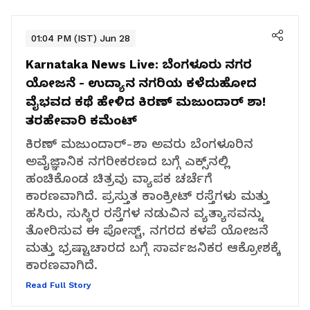
01:04 PM (IST) Jun 28
Karnataka News Live:
ಬೆಂಗಳೂರು ನಗರ
ಯೋಜನೆ - ಉದ್ಯಾನ ನಗರಿಯ ಕಳೆದುಹೋದ
ವೈಭವದ ಕಥೆ ಹೇಳಿದ ಕಿರಣ್ ಮಜುಂದಾರ್ ಶಾ!
ತರಹೇವಾರಿ ಕಮೆಂಟ್‌
ಕಿರಣ್ ಮಜುಂದಾರ್-ಶಾ ಅವರು ಬೆಂಗಳೂರಿನ
ಅವೈಜ್ಞಾನಿಕ ನಗರೀಕರಣದ ಬಗ್ಗೆ ಎಕ್ಸ್‌ನಲ್ಲಿ
ಹಂಚಿಕೊಂಡ ಚಿತ್ರವು ವ್ಯಾಪಕ ಚರ್ಚೆಗೆ
ಕಾರಣವಾಗಿದೆ. ಪ್ರಸ್ತುತ ಕಾಂಕ್ರೀಟ್ ರಸ್ತೆಗಳು ಮತ್ತು
ಹಸಿರು, ಸುಸ್ಥಿರ ರಸ್ತೆಗಳ ನಡುವಿನ ವ್ಯತ್ಯಾಸವನ್ನು
ತೋರಿಸುವ ಈ ಪೋಸ್ಟ್, ನಗರದ ಕಳಪೆ ಯೋಜನೆ
ಮತ್ತು ಭ್ರಷ್ಟಾಚಾರದ ಬಗ್ಗೆ ಸಾರ್ವಜನಿಕರ ಆಕ್ರೋಶಕ್ಕೆ
ಕಾರಣವಾಗಿದೆ.
Read Full Story