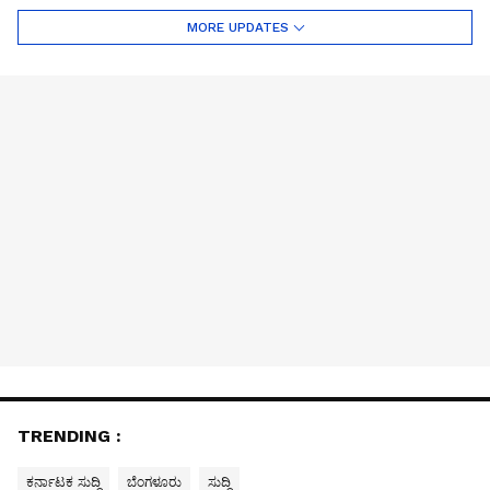
MORE UPDATES
TRENDING :
ಕರ್ನಾಟಕ ಸುದ್ದಿ
ಬೆಂಗಳೂರು
ಸುದ್ದಿ