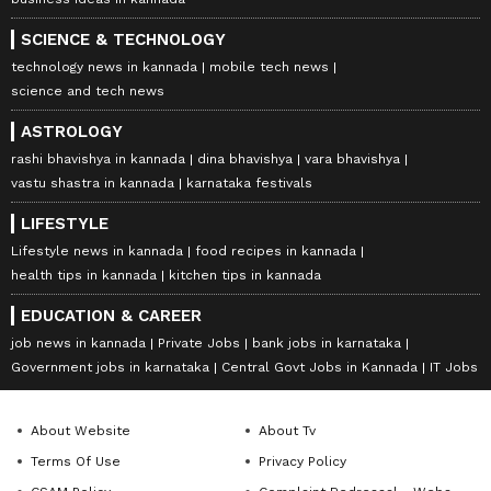
SCIENCE & TECHNOLOGY
technology news in kannada
mobile tech news
science and tech news
ASTROLOGY
rashi bhavishya in kannada
dina bhavishya
vara bhavishya
vastu shastra in kannada
karnataka festivals
LIFESTYLE
Lifestyle news in kannada
food recipes in kannada
health tips in kannada
kitchen tips in kannada
EDUCATION & CAREER
job news in kannada
Private Jobs
bank jobs in karnataka
Government jobs in karnataka
Central Govt Jobs in Kannada
IT Jobs
About Website
About Tv
Terms Of Use
Privacy Policy