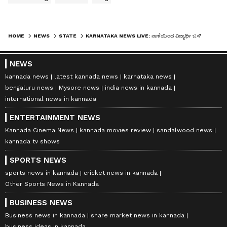
HOME
NEWS
STATE
KARNATAKA NEWS LIVE: ನಾಳೆಯಿಂದ ವಿದ್ಯಾರ್ಥಿ ಬಸ್ ಪಾಸ್ ಹಣ ಮರುಪಾವತಿ ಅರ್ಜಿ ಪ್ರಕ್ರಿಯೆ ಆರಂಭ, ಆ್ಯಪ್ಲಿಕೇಶನ್ ಸಲ್ಲಿಕೆ ಹೇಗೆ?
NEWS
kannada news
latest kannada news
karnataka news
bengaluru news
Mysore news
india news in kannada
international news in kannada
ENTERTAINMENT NEWS
Kannada Cinema News
kannada movies review
sandalwood news
kannada tv shows
SPORTS NEWS
sports news in kannada
cricket news in kannada
Other Sports News in Kannada
BUSINESS NEWS
Business news in kannada
share market news in kannada
business ideas in kannada