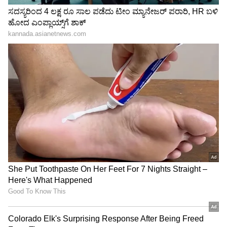
ಎತ್ತುಗಳ ಕೊಂಬು ಸ್ವಚ್ಛಗೊಳಿಸುವುದು ಅಷ್ಟು ಸುಲಭವಲ್ಲ,
ಸ್ವಲ್ಪ ಹೆಚ್ಚು ಕಡಿಮೆ ಆದರೂ ಎತ್ತಿನ ಕೊಂಬಿಗೆ ಗಾಯಗಳಾಗುವ
ಸಂಭವ ಇರುತ್ತದೆ. ಸಾಕಷ್ಟು ಅನುಭವ ಬೇಕು. ಆದರೆ ಕೊಂಬು
ಸ್ವಚ್ಛಗೊಳಿಸುವ ಕುಶಲಕರ್ಮಿಗೆ ಮಾನ್ಯತೆ ಇಲ್ಲ. ರೈತರು
ನೀಡಿದಷ್ಟು ಹಣ ಪಡೆದುಕೊಂಡು ಈ ಕಾಯಕ
ಮಾಡುವಂತಾಗಿದೆ ಎಂದು ನೂರ್‌ ಸಾಹೇಬ್ ಹೇಳುತ್ತಾರೆ.
ಎತ್ತುಗಳ ಕೊಂಬು ಸ್ವಚ್ಛಗೊಳಿಸಲು ಒಂದು ಜತೆ ಎತ್ತಿಗೆ ₹400
ಪಡೆಯುತ್ತೇವೆ. ಇತ್ತೀಚಿಗೆ ಎತ್ತುಗಳ ಸಂಖ್ಯೆ ಕಡಿಮೆ ಆಗುತ್ತಿದ್ದು,
ಮುಂದಿನ ಪೀಳಿಗೆ ಈ ಕೆಲಸವನ್ನು ಇಷ್ಟಪಡುತ್ತಿಲ್ಲ. ಎಲ್ಲರೂ
ವಿದ್ಯಾವಂತರಾಗುತ್ತಿದ್ದಾರೆ. ಮುಂದಿನ ದಿನಗಳಲ್ಲಿ ಎತ್ತುಗಳ
ಕೊಂಬು ಸ್ವಚ್ಛಗೊಳಿಸುವ ಕೆಲಸಗಾರರು ಸಿಗುವುದು ಕಷ್ಟ
ಎಂದು ವರದಾಪುರ ಗ್ರಾಮ ಎತ್ತುಗಳ ಕೊಂಬು ಸ್ವಚ್ಛಗೊಳಿಸುವ