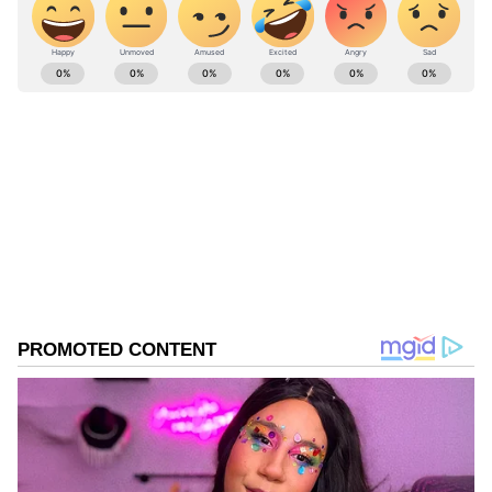
ABOUT THE AUTHOR
Kannadaprabha News
KN
1967ರ ನವೆಂಬರ್ 4ರಂದು ಆರಂಭವಾದ ಕನ್ನಡಪ್ರಭ ಕನ್ನಡ
ಪತ್ರಿಕೋದ್ಯಮದಲ್ಲಿಯೇ ವಿಶೇಷ ಛಾಪು ಮೂಡಿಸಿದ ಕನ್ನಡ ದಿನ
ಪತ್ರಿಕೆ. ದೇಶ, ವಿದೇಶ, ವಾಣಿಜ್ಯ, ಕ್ರೀಡೆ, ಮನೋರಂಜನೆ ಸೇರಿ
ವೈವಿಧ್ಯಮಯ ಸುದ್ದಿಗಳ ಹೂರಣ ಹೊತ್ತು ತರುವ ಕನ್ನಡಪ್ರಭ,
ವಿಜಯನಗರ
ಕನ್ನಡಿಗರ ಅಸ್ಮಿತೆಯ ಸಂಕೇತ. ಸದಾ ಕರುನಾಡು, ನುಡಿ, ಸಂಸ್ಕೃತಿ
ರೈತರು
ಕೃಷಿ
ಕರ್ನಾಟಕ ಸುದ್ದಿ
ಪರ ಧ್ವನಿ ಎತ್ತುವ ಕನ್ನಡಪ್ರಭ ದಿನ ಪತ್ರಿಕೆಯಲ್ಲಿ ಪ್ರಕಟಗೊಳ್ಳುವ
Related Articles
ಸುದ್ದಿಗಳು ಸುವರ್ಣ ನ್ಯೂಸ್ ವೆಬ್‌ಸೈಟಲ್ಲೂ ಲಭ್ಯ.
ಕೃಷಿಕರು ಮಾಡೋ ಈ ಕೆಲಸದಿಂದ ಅವರ ಆರೋಗ್ಯದ
ಜೊತೆ ಪರಿಸರವೂ ಹಾಳು!
ಇ-ಕೆವೈಸಿ, ಆಧಾರ ಲಿಂಕ್ ಮಾಡಿಸದ 6 ಲಕ್ಷ ರೈತರಿಗೆ
ಬಂದಿಲ್ಲ ‘ಕಿಸಾನ್‌ ಸಮ್ಮಾನ್‌’ ಹಣ! ನಿಮಗೂ ಬಂದಿಲ್ವ?
ಮೊದಲು ಈ ಕೆಲಸ ಮಾಡಿ