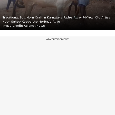
Traditional Bull Horn Craft in Karnataka Fades Away 74-Year Old Artisan
Noor Saheb Keeps the Heritage Alive
Image Credit:
Asianet News