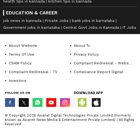
health tips in kannada
kitchen tips in kannada
EDUCATION & CAREER
job news in kannada
Private Jobs
bank jobs in karnataka
Government jobs in karnataka
Central Govt Jobs in Kannada
IT Jobs
About Website
About Tv
Terms Of Use
Privacy Policy
CSAM Policy
Complaint Redressal - Website
Complaint Redressal - TV
Compliance Report Digital
Investors
FOLLOW US ON
DOWNLOAD APP
© Copyright 2026 Asianxt Digital Technologies Private Limited (Formerly
known as Asianet News Media & Entertainment Private Limited) | All Rights
Reserved