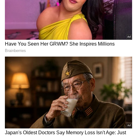
DOWNLOAD APP
ಬೇಸಿಗೆ ಕಳೆದು ಮುಂಗಾರು ಆರಂಭದ ಮೊದಲ ಹಬ್ಬವಾದ
ಕಾರ ಹುಣ್ಣಿಮೆಯಲ್ಲಿ ರೈತರು ಮನೆಯಲ್ಲಿರುವ ರಾಸುಗಳಿಗೆ
ರೋಗನಿರೋಧಕ ಔಷಧಿ ನೀಡಿ, ಎತ್ತುಗಳ ಕೊಂಬು
ಸ್ವಚ್ಛಗೊಳಿಸುತ್ತಾರೆ. ಕೊಂಬುಗಳಿಗೆ ಬಣ್ಣ ಬಳಿದು ಅಲಂಕಾರ
ಮಾಡಿ ಕಾರಹುಣ್ಣಿಮೆಯಂದು ಎತ್ತುಗಳು ಮತ್ತು ಕರುಗಳನ್ನು
ಓಡಿಸಿ ಖುಷಿ ಪಡುತ್ತಾರೆ.