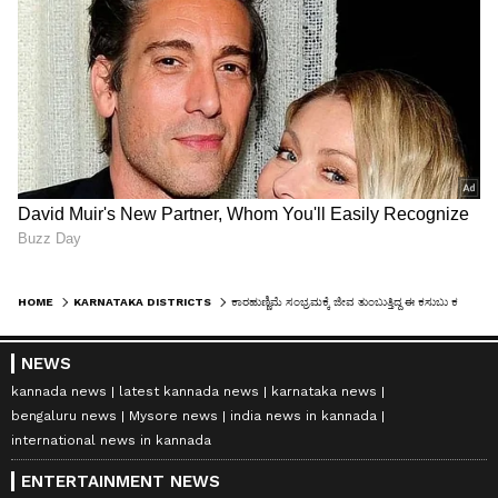
HOME
KARNATAKA DISTRICTS
ಕಾರಹುಣ್ಣಿಮೆ ಸಂಭ್ರಮಕ್ಕೆ ಜೀವ ತುಂಬುತ್ತಿದ್ದ ಈ ಕಸುಬು ಕಣ್ಮರೆ! ಎತ್ತುಗಳ ಕೊಂಬಿಗೆ ಬಣ್ಣ ಹಚ್ಚಿದ ಕೈಗಳು ಈಗ ಖಾಲಿ!
NEWS
kannada news
latest kannada news
karnataka news
bengaluru news
Mysore news
india news in kannada
international news in kannada
ENTERTAINMENT NEWS